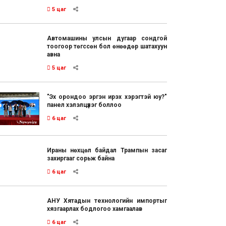
5 цаг
Автомашины улсын дугаар сондгой
тоогоор төгссөн бол өнөөдөр шатахуун
авна
5 цаг
"Эх орондоо эргэн ирэх хэрэгтэй юу?"
панел хэлэлцүүлэг боллоо
6 цаг
Ираны нөхцөл байдал Трампын засаг
захиргааг сорьж байна
6 цаг
АНУ Хятадын технологийн импортыг
хязгаарлах бодлогоо хамгаалав
6 цаг