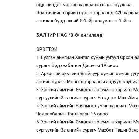
өнөөдөр шилдэг мэргэн харваачаа шалгарууллаа.
Энэ жилийн өсвөрийн сурын харваанд 420 харв
ангилал бүрд эхний 5 байр эзлүүлсэн байна.
БАЛЧИР НАС /0-8/ ангилалд
ЭРЭГТЭЙ
1. Булган аймгийн Хангал сумын уугуул Орхон а
сурагч Эрдэнэбатын Дашням 19 оноо
2. Архангай аймгийн Өгийнуур сумын сумын ууг
ангийн сурагч Монгол харвааны андууд клубий
3. Хэнтий аймгийн Өмнөдэлгэр сумын харьяат М
сургуулийн 2а ангийн сурагч Батдорж Мөнх-Амь
4. Хэнтий аймгийн Баянмөнх сумын харьяат, Мөнх
Чадраабалын Тэгшнаран 16 оноо
5. Хэнтий аймгийн Өмнөдэлгэр сумын харьяат М
сургуулийн 3а ангийн сурагч Мөнхбат Төвшинбая