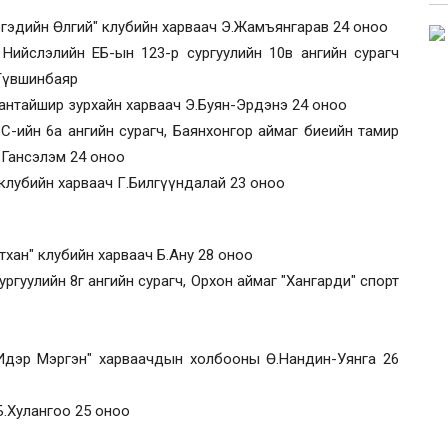
ргэдийн Өлгий" клубийн харваач Э.Жамъянгарав 24 оноо
 Нийслэлийн ЕБ-ын 123-р сургуулийн 10в ангийн сурагч
.Түвшинбаяр
Хантайшир зурхайн харваач Э.Буян-Эрдэнэ 24 оноо
БС-ийн 6а ангийн сурагч, Баянхонгор аймаг биеийн тамир
П.Гансэлэм 24 оноо
 клубийн харваач Г.Билгүүндалай 23 оноо
гтхан" клубийн харваач Б.Ану 28 оноо
ургуулийн 8г ангийн сурагч, Орхон аймаг "Хангарди" спорт
х Идэр Мэргэн" харваачдын холбооны Ө.Нандин-Уянга 26
Б.Хулангоо 25 оноо