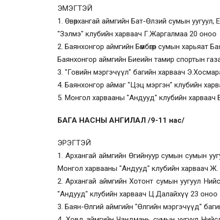
ЭМЭГТЭЙ
1. Өвөрхангай аймгийн Бат-Өлзий сумын уугуул, 
"Зэлмэ" клубийн харваач Г.Жаргалмаа 20 оноо
2. Баянхонгор аймгийн Бөмбөгөр сумын харьяат Б
Баянхонгор аймгийн Биеийн тамир спортын газа
3. "Говийн мэргэчүүл" багийн харваач Э.Хосмар
4. Баянхонгор аймаг "Цэц мэргэн" клубийн хар
5. Монгол харвааны "Андууд" клубийн харваач
БАГА НАСНЫ АНГИЛАЛ /9-11 нас/
ЭРЭГТЭЙ
1. Архангай аймгийн Өгийнуур сумын сумын ууг
Монгол харвааны "Андууд" клубийн харваач Ж.
2. Архангай аймгийн Хотонт сумын уугуул Ний
"Андууд" клубийн харваач Ц.Далайхүү 23 оноо
3. Баян-Өлгий аймгийн "Өлгийн мэргэчүүд" баги
4. Ховд аймгийн Чандмань сумын уугуул Нийсл