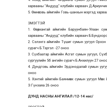
харвааны "Андууд" клубийн харваач Д.Ариунчи
5. Өмнөговь аймгийн Говь-шанхын мэргэд харв
ЭМЭГТЭЙ
1. Өвөрхангай аймгийн Баруунбаян-Улаан с
харвааны "Андууд" клубийн харваач Б.Бундхор
2. Сэлэнгэ аймгийн Түшиг сумын уугуул Орхон 
сурагч Б.Тэргэл -27 оноо
3. Сүхбаатар аймгийн Асгат сумын уугуул, Сү
сургуулийн 5б ангийн сурагч Б.Анхилуун 27 оно
4. Дундговь аймгийн Эрдэнэдалай сумын уугуу
оноо
5. Хэнтий аймгийн Баянмөнх сумын уугуул Мөн
Э.Гүнзаяа 26 оноо
ДУНД НАСНЫ АНГИЛАЛ /12-14 нас/