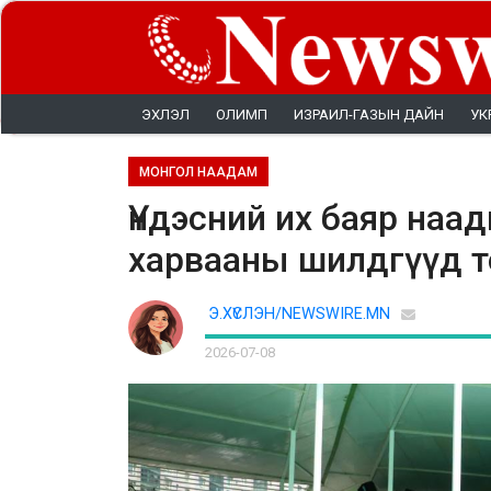
ЭХЛЭЛ
ОЛИМП
ИЗРАИЛ-ГАЗЫН ДАЙН
УК
МОНГОЛ НААДАМ
Үндэсний их баяр на
харвааны шилдгүүд 
Э.ХҮСЛЭН/NEWSWIRE.MN
2026-07-08