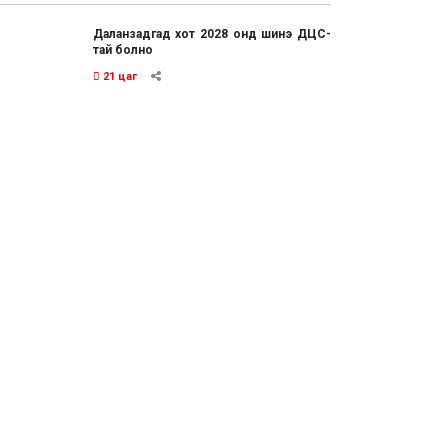
Даланзадгад хот 2028 онд шинэ ДЦС-
тай болно
21 цаг