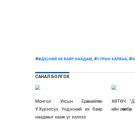
#
, #
, #
ҮНДЭСНИЙ ИХ БАЯР НААДАМ
СУРЫН ХАРВАА
Ө
САНАЛ БОЛГОХ
Монгол Улсын Ерөнхийлөгч
ХӨТӨЧ: "Дэ
У.Хүрэлсүх Үндэсний их баяр
ийн хөтөлбөр
наадмыг хааж үг хэллээ