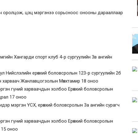
аач оролцож, цэц мэргэнээ сорьсноос онооны дарааллаар
ймгийн Хангарди спорт клуб 4-р сургуулийн 3в ангийн
уул Нийслэлийн ерөнхий боловсролын 123-р сургуулийн 2б
н харваач Жанлавцогзолын Мөнхтамир 18 оноо
эргэн гүний харваачдын холбоо Ерөнхий боловсролын
драл 17 оноо
 идэр мэргэн ҮСХ, ерөнхий боловсролын 3а ангийн сурагч
эргэн гүний харваачдын холбоо Ерөнхий боловсролын
р 15 оноо