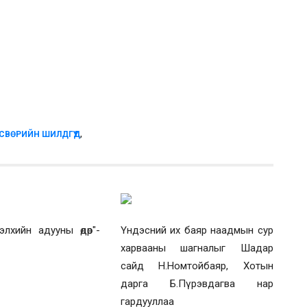
,
СВӨРИЙН ШИЛДГҮҮД
лхийн адууны өдөр"-
Үндэсний их баяр наадмын сур
харвааны шагналыг Шадар
сайд Н.Номтойбаяр, Хотын
дарга Б.Пүрэвдагва нар
гардууллаа