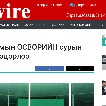
8 сарын 7, Баасан
Дархан:
34 ℃
Эерэг мэдээллийг эн
РАИНЫ ДАЙН
ЭДИЙН ЗАСАГ
ДЭЛХИЙ
ИРГЭНИЙ ӨНЦӨГ
СОЁЛ 
адмын ӨСВӨРИЙН сурын
тодорлоо