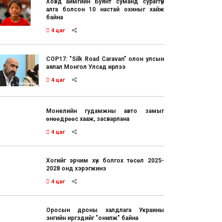
Ховд аймгийн Буянт суманд сураггүй
алга болсон 10 настай охиныг хайж
байна
4 цаг
COP17: "Silk Road Caravan" олон улсын
аялал Монгол Улсад ирлээ
4 цаг
Монелийн гудамжны авто замыг
өнөөдрөөс хааж, засварлана
4 цаг
Хогийг эрчим хүч болгох төсөл 2025-
2028 онд хэрэгжинэ
4 цаг
Оросын дроны халдлага Украины
энгийн иргэдийг "онилж" байна