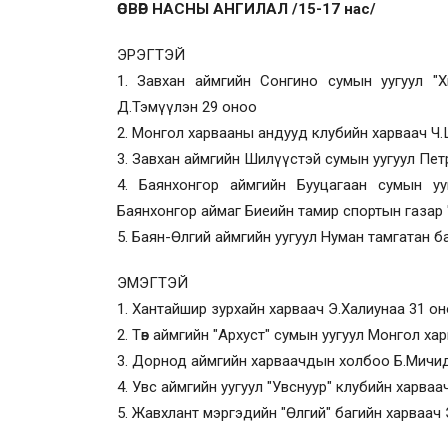
ӨСВӨР НАСНЫ АНГИЛАЛ /15-17 нас/
ЭРЭГТЭЙ
1. Завхан аймгийн Сонгино сумын уугуул "Х
Д.Тэмүүлэн 29 оноо
2. Монгол харвааны андууд клубийн харваач Ч
3. Завхан аймгийн Шилүүстэй сумын уугуул Пет
4. Баянхонгор аймгийн Бууцагаан сумын уу
Баянхонгор аймаг Биеийн тамир спортын газар
5. Баян-Өлгий аймгийн уугуул Нуман тамгатан б
ЭМЭГТЭЙ
1. Хантайшир зурхайн харваач Э.Халиунаа 31 о
2. Төв аймгийн "Архуст" сумын уугуул Монгол х
3. Дорнод аймгийн харваачдын холбоо Б.Мичи
4. Увс аймгийн уугуул "Увснуур" клубийн харва
5. Жавхлант мэргэдийн "Өлгий" багийн харваач 