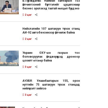
Б.Пүрэвдагва: Найман салбарын 103
үйлчилгээний бүртгэлийг цуцалснаар
бизнес эрхлэхэд таатай нөхцөл бүрдэнэ
2 цаг
Нийслэлийн 107 шатахуун түгээх станц
АИ-92 автобензинээр үйлчилж байна
2 цаг
Украин ОХУ-ын газрын тос
боловсруулах үйлдвэрүүдэд дроноор
цохилт өгсөөр байна
3 цаг
АҮЭБЯ: Улаанбаатарын 155, орон
нутгийн 75 шатахуун түгээх станцад
нийлүүлэлт хийлээ
3 цаг