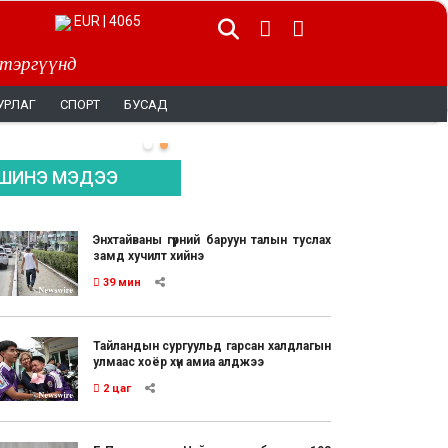
EUR | 4065
 тэргүүнд
УРЛАГ
СПОРТ
БУСАД
ШИНЭ МЭДЭЭ
Энхтайваны гүүрний баруун талын туслах
замд хучилт хийнэ
39 мин
Тайландын сургуульд гарсан халдлагын
улмаас хоёр хүн амиа алджээ
2 цаг