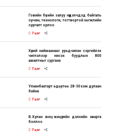
Говийн бүсийн залуу нүүдэлчдэд байгаль
орчин, технологи, тогтвортой хөгжлийн
сургалт орлоо
7 цаг
Хүний наймаанаас урьдчилан сэргийлэх
чиглэлээр нисэх буудлын 800
ажилтныг сургана
7 цаг
Улаанбаатарт өдөртөө 28-30 хэм дулаан
байна
7 цаг
Б.Хулан жюү жицүгийн дэлхийн аварга
боллоо
7 цаг