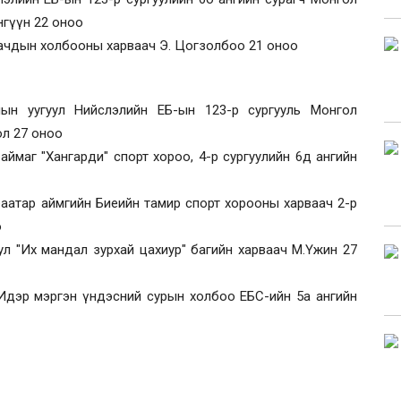
нгүүн 22 оноо
аачдын холбооны харваач Э. Цогзолбоо 21 оноо
умын уугуул Нийслэлийн ЕБ-ын 123-р сургууль Монгол
ол 27 оноо
аймаг "Хангарди" спорт хороо, 4-р сургуулийн 6д ангийн
хбаатар аймгийн Биеийн тамир спорт хорооны харваач 2-р
о
л "Их мандал зурхай цахиур" багийн харваач М.Үжин 27
х Идэр мэргэн үндэсний сурын холбоо ЕБС-ийн 5а ангийн