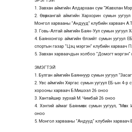
ЭРЭГТЭЙ
1. Завхан аймгийн Алдархаан сум "Жавхлан Мэ
2. Өвөрхангай аймгийн Хархорин сумын уугуул
Монгол харвааны "Андууд" клубийн харваач А
3. Говь-Алтай аймгийн Баян-Уул сумын уугуул 
4. Баянхонгор аймгийн Өлзийт сумын уугуул Е
спортын газар "Цэц мэргэн" клубийн харваач 
5. Завхан харваачдын холбоо "Домогт мэргэн"
ЭМЭГТЭЙ
1. Булган аймгийн Баяннуур сумын уугуул "Заса
2. Увс аймгийн Хяргас сумын уугуул ЕБ-ын 4-р с
хорооны харваач Б.Мишээл 26 оноо
3. Хантайшир зурхай М. Чимбай 26 оноо
4. Хэнтий аймаг Баянмөнх сумын уугуул, "Мөн
оноо
5. Монгол харвааны "Андууд" клубийн харваач 