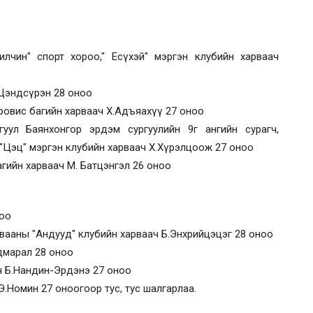
илчин" спорт хороо," Есүхэй" мэргэн клубийн харваач
.Цэндсүрэн 28 оноо
ровис багийн харваач Х.Адъяахүү 27 оноо
гуул Баянхонгор эрдэм сургуулийн 9г ангийн сурагч,
 "Цэц" мэргэн клубийн харваач Х.Хүрэлцоож 27 оноо
агийн харваач М. Батцэнгэл 26 оноо
ноо
арвааны "Андууд" клубийн харваач Б.Энхрийцэцэг 28 оноо
дмарал 28 оноо
ач Б.Нандин-Эрдэнэ 27 оноо
Э.Номин 27 оноогоор тус, тус шалгарлаа.