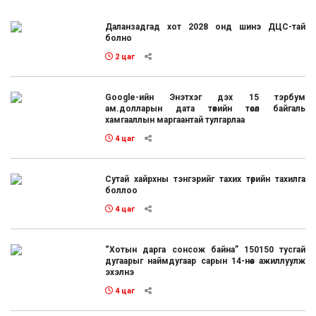
Даланзадгад хот 2028 онд шинэ ДЦС-тай
болно
2 цаг
Google-ийн Энэтхэг дэх 15 тэрбум
ам.долларын дата төвийн төсөл байгаль
хамгааллын маргаантай тулгарлаа
4 цаг
Сутай хайрхны тэнгэрийг тахих төрийн тахилга
боллоо
4 цаг
“Хотын дарга сонсож байна” 150150 тусгай
дугаарыг наймдугаар сарын 14-нөөс ажиллуулж
эхэлнэ
4 цаг