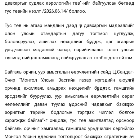
давхаргыг судлах аэрологийн төв"-ийг байгуулсан бөгөөд
тус төвийн нээлт /2026.06.14/ боллоо.
Тус төв нь агаар мандлын дээд үе давхаргын мэдээллийг
олон улсын стандартын дагуу тогтмол цуглуулж,
боловсруулах, ашиглах нөхцөлийг бүрдүүлж, цаг агаарын
урьдчилсан мэдээний чанар, нарийвчлалыг олон улсын
түвшинд нийцэх хэмжээнд сайжруулах ач холбогдолтой юм.
Байгаль орчин, уур амьсгалын өөрчлөлтийн сайд Ц.Сандаг-
Очир “Монгол Улсын Засгийн газар иргэдийн аюулгүй
орчинд ажиллаж, амьдрах нөхцөлийг бүрдүүлэх, гамшгийн
эрсдэлийг бууруулах, уур амьсгалын өөрчлөлтийн сөрөг
нөлөөллийг даван туулах үндэсний чадавхыг бэхжүүлэх
зорилтыг төрийн бодлогын тэргүүлэх чиглэл болгон
хэрэгжүүлж байгаа”-г онцолж, тус төв ашиглалтад орсноор
байгаль орчныг хамгаалах, гамшгаас урьдчилан сэргийлэх
Монгол Улсын үндэсний тогтолцоог бэхжүүлэх стратегийн ач