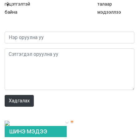
гүйцэтгэлтэй
талаар
байна
мэдээллээ
0 / 1000
Хадгалах
ШИНЭ МЭДЭЭ