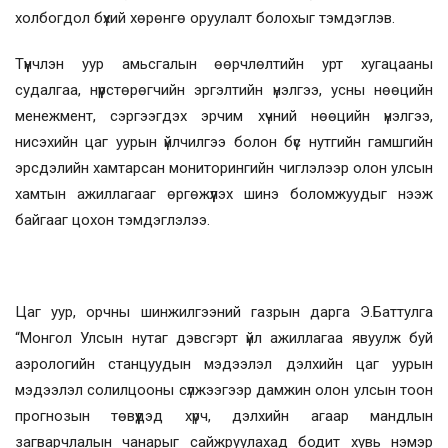
холбогдол бүхий хөрөнгө оруулалт болохыг тэмдэглэв.
Түүнчлэн уур амьсгалын өөрчлөлтийн урт хугацааны
судалгаа, нүүрстөрөгчийн эргэлтийн үнэлгээ, усны нөөцийн
менежмент, сэргээгдэх эрчим хүчний нөөцийн үнэлгээ,
нисэхийн цаг уурын үйлчилгээ болон бүс нутгийн гамшгийн
эрсдэлийн хамтарсан мониторингийн чиглэлээр олон улсын
хамтын ажиллагааг өргөжүүлэх шинэ боломжуудыг нээж
байгааг цохон тэмдэглэлээ.
Цаг уур, орчны шинжилгээний газрын дарга Э.Баттулга
“Монгол Улсын нутаг дэвсгэрт үйл ажиллагаа явуулж буй
аэрологийн станцуудын мэдээлэл дэлхийн цаг уурын
мэдээлэл солилцооны сүлжээгээр дамжин олон улсын тоон
прогнозын төвүүдэд хүрч, дэлхийн агаар мандлын
загварчлалын чанарыг сайжруулахад бодит хувь нэмэр