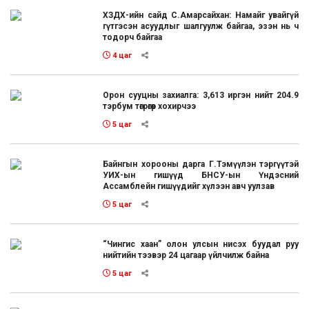
ХЗДХ-ийн сайд С.Амарсайхан: Намайг увайгүй
гүтгэсэн асуудлыг шалгуулж байгаа, эзэн нь ч
тодорч байгаа
4 цаг
Орон сууцны захиалга: 3,613 иргэн нийт 204.9
тэрбум төгрөгөөр хохирчээ
5 цаг
Байнгын хорооны дарга Г.Тэмүүлэн тэргүүтэй
УИХ-ын гишүүд БНСУ-ын Үндэсний
Ассамблейн гишүүдийг хүлээн авч уулзав
5 цаг
“Чингис хаан” олон улсын нисэх буудал руу
нийтийн тээвэр 24 цагаар үйлчилж байна
5 цаг