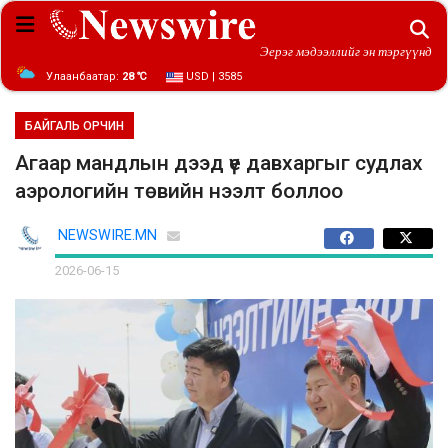
Эерэг мэдээллийг эн тэргүүнд
Улаанбаатар:
28 ℃
USD | 3585
БАЙГАЛЬ ОРЧИН
Агаар мандлын дээд үе давхаргыг судлах
аэрологийн төвийн нээлт боллоо
NEWSWIRE.MN
2026-06-15