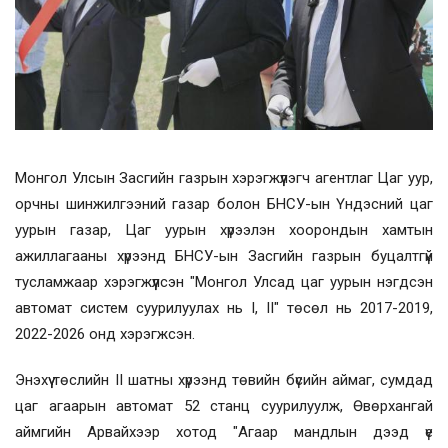
Монгол Улсын Засгийн газрын хэрэгжүүлэгч агентлаг Цаг уур,
орчны шинжилгээний газар болон БНСУ-ын Үндэсний цаг
уурын газар, Цаг уурын хүрээлэн хоорондын хамтын
ажиллагааны хүрээнд БНСУ-ын Засгийн газрын буцалтгүй
тусламжаар хэрэгжүүлсэн "Монгол Улсад цаг уурын нэгдсэн
автомат систем суурилуулах нь I, II" төсөл нь 2017-2019,
2022-2026 онд хэрэгжсэн.
Энэхүү төслийн II шатны хүрээнд төвийн бүсийн аймаг, сумдад
цаг агаарын автомат 52 станц суурилуулж, Өвөрхангай
аймгийн Арвайхээр хотод "Агаар мандлын дээд үе