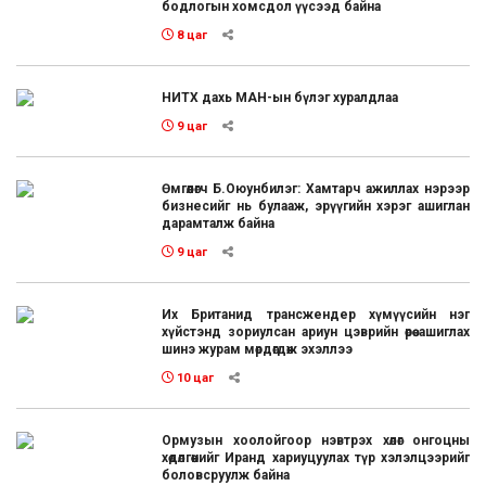
бодлогын хомсдол үүсээд байна
8 цаг
НИТХ дахь МАН-ын бүлэг хуралдлаа
9 цаг
Өмгөөлөгч Б.Оюунбилэг: Хамтарч ажиллах нэрээр
бизнесийг нь булааж, эрүүгийн хэрэг ашиглан
дарамталж байна
9 цаг
Их Британид трансжендер хүмүүсийн нэг
хүйстэнд зориулсан ариун цэврийн өрөө ашиглах
шинэ журам мөрдөгдөж эхэллээ
10 цаг
Ормузын хоолойгоор нэвтрэх хөлөг онгоцны
хөдөлгөөнийг Иранд хариуцуулах түр хэлэлцээрийг
боловсруулж байна