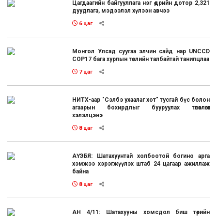
Цагдаагийн байгууллага нэг өдрийн дотор 2,321
дуудлага, мэдээлэл хүлээн авчээ
6 цаг
Монгол Улсад суугаа элчин сайд нар UNCCD
COP17 бага хурлын төслийн талбайтай танилцлаа
7 цаг
НИТХ-аар "Сэлбэ ухаалаг хот" тусгай бүс болон
агаарын бохирдлыг бууруулах төлөвлөгөөг
хэлэлцэнэ
8 цаг
АҮЭБЯ: Шатахуунтай холбоотой богино арга
хэмжээ хэрэгжүүлэх штаб 24 цагаар ажиллаж
байна
8 цаг
АН 4/11: Шатахууны хомсдол биш төрийн