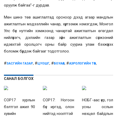
оруулж байгаа”-г дурдав.
Мөн шинэ төв ашиглалтад орсноор дээд агаар мандлын
ажиглалтын мэдээллийн чанар, хүртээмж нэмэгдэж, Монгол
Улс бүс нутгийн хэмжээнд чанартай ажиглалтын өгөгдөл
нийлүүлэгч, дэлхийн газар зүйн ажиглалтын сүлжээний
идэвхтэй оролцогч орны байр сууриа улам бэхжүүлэх
боломж бүрдэж байгааг тодотголоо.
#
, #
, #
, #
,
ЗАСГИЙН ГАЗАР
ЦУОШГ
БОУАӨЯ
АЭРОЛОГИЙН ТӨВ
САНАЛ БОЛГОХ
COP17 хурлын
COP17: Ногоон
НОБГ-аас үер, гол
бэлтгэл ажил 90
бүс иргэд, олон
усны ослын
хувийн
нийтэд нээлттэй
нөхцөл байдлын