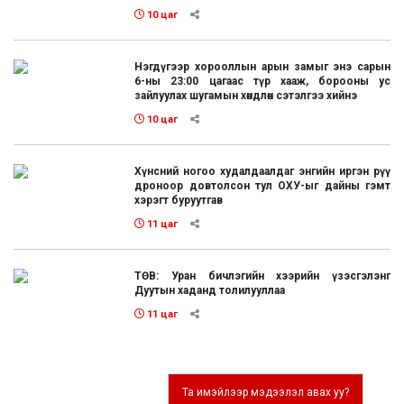
10 цаг
Нэгдүгээр хорооллын арын замыг энэ сарын
6-ны 23:00 цагаас түр хааж, борооны ус
зайлуулах шугамын хөндлөн сэтэлгээ хийнэ
10 цаг
Хүнсний ногоо худалдаалдаг энгийн иргэн рүү
дроноор довтолсон тул ОХУ-ыг дайны гэмт
хэрэгт буруутгав
11 цаг
ТӨВ: Уран бичлэгийн хээрийн үзэсгэлэнг
Дуутын хаданд толилууллаа
11 цаг
Та имэйлээр мэдээлэл авах уу?