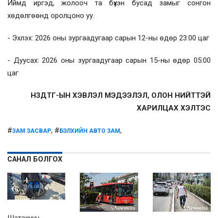
Иймд иргэд, жолооч та бүхэн бусад замыг сонгон
хөдөлгөөнд оролцоно уу.
- Эхлэх: 2026 оны зургаадугаар сарын 12-ны өдөр 23:00 цаг
- Дуусах: 2026 оны зургаадугаар сарын 15-ны өдөр 05:00
цаг
НЗДТГ-ЫН ХЭВЛЭЛ МЭДЭЭЛЭЛ, ОЛОН НИЙТТЭЙ
ХАРИЛЦАХ ХЭЛТЭС
#
, #
,
ЗАМ ЗАСВАР
БЭЛХИЙН АВТО ЗАМ
САНАЛ БОЛГОХ