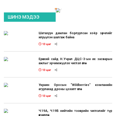
ШИНЭ МЭДЭЭ
Шатахуун дамлан борлуулсан хоёр зөрчлийг
илрүүлэн шалгаж байна
13 цаг
Ерөнхий сайд Н.Учрал ДЦС-3-ын их засварын
ажлыг эрчимжүүлэх чиглэл өглөө
13 цаг
Украин Оросын "Wildberries" компанийн
агуулахад дроны цохилт өглөө
13 цаг
Ч:19А, Ч:19Б нийтийн тээврийн чиглэлийг түр
өөрчиллөө