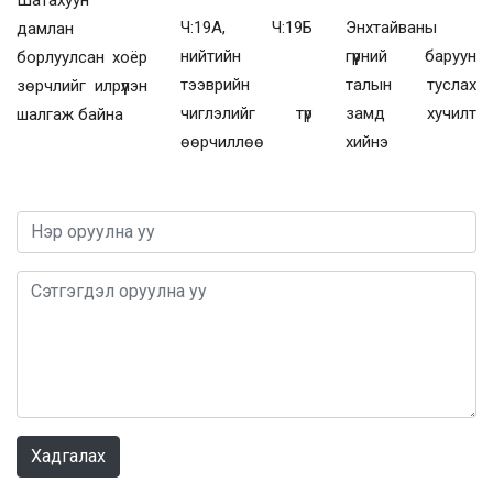
Шатахуун
Ч:19А, Ч:19Б
Энхтайваны
дамлан
нийтийн
гүүрний баруун
борлуулсан хоёр
тээврийн
талын туслах
зөрчлийг илрүүлэн
чиглэлийг түр
замд хучилт
шалгаж байна
өөрчиллөө
хийнэ
0 / 1000
Хадгалах