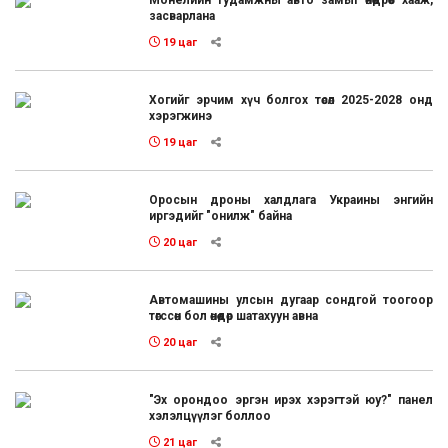
засварлана
19 цаг
Хогийг эрчим хүч болгох төсөл 2025-2028 онд
хэрэгжинэ
19 цаг
Оросын дроны халдлага Украины энгийн
иргэдийг "онилж" байна
20 цаг
Автомашины улсын дугаар сондгой тоогоор
төгссөн бол өнөөдөр шатахуун авна
20 цаг
"Эх орондоо эргэн ирэх хэрэгтэй юу?" панел
хэлэлцүүлэг боллоо
21 цаг