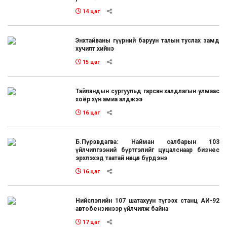
14 цаг
Энхтайваны гүүрний баруун талын туслах замд
хучилт хийнэ
15 цаг
Тайландын сургуульд гарсан халдлагын улмаас
хоёр хүн амиа алджээ
16 цаг
Б.Пүрэвдагва: Найман салбарын 103
үйлчилгээний бүртгэлийг цуцалснаар бизнес
эрхлэхэд таатай нөхцөл бүрдэнэ
16 цаг
Нийслэлийн 107 шатахуун түгээх станц АИ-92
автобензинээр үйлчилж байна
17 цаг