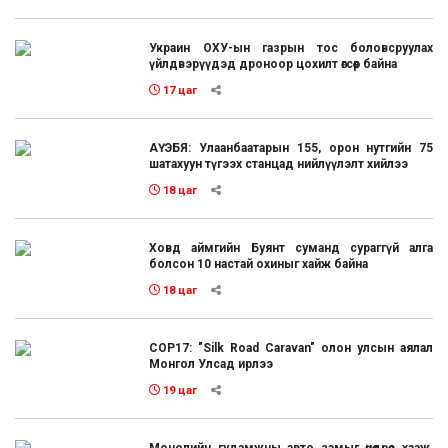
Украин ОХУ-ын газрын тос боловсруулах
үйлдвэрүүдэд дроноор цохилт өгсөөр байна
17 цаг
АҮЭБЯ: Улаанбаатарын 155, орон нутгийн 75
шатахуун түгээх станцад нийлүүлэлт хийлээ
18 цаг
Ховд аймгийн Буянт суманд сураггүй алга
болсон 10 настай охиныг хайж байна
18 цаг
COP17: "Silk Road Caravan" олон улсын аялал
Монгол Улсад ирлээ
19 цаг
Монелийн гудамжны авто замыг өнөөдрөөс хааж,