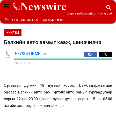
Эерэг мэдээллийг эн тэргүүнд
Улаанбаатар:
31 ℃
USD | 3585
НИЙГЭМ
Бэлхийн авто замыг хааж, шинэчилнэ
NEWSWIRE.MN
2026-06-12
Сүхбаатар дүүргийн 18 дугаар хороо, Дамбадаржаагийн
эцсээс Бэлхийн авто зам хүртэлх авто замыг зургаадугаар
сарын 12-ны 23:00 цагаас зургаадугаар сарын 15-ны 05:00
цагийн хооронд хааж, шинэчилнэ.