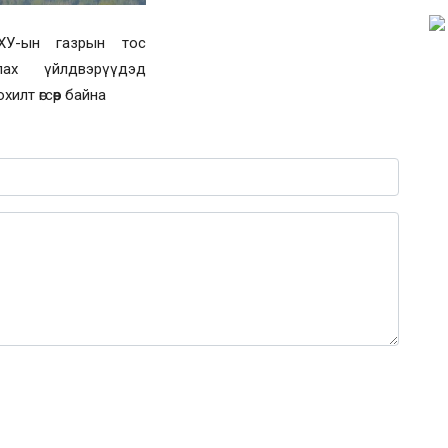
ХУ-ын газрын тос
улах үйлдвэрүүдэд
илт өгсөөр байна
0 / 1000