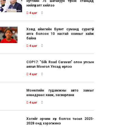
нутгийн 75 шатахуун түгээх станцад
нийлүүлэлт хийлээ
4 цаг
Ховд аймгийн Буянт суманд сураггүй
алга болсон 10 настай охиныг хайж
байна
4 цаг
COP17: "Silk Road Caravan" олон улсын
аялал Монгол Улсад ирлээ
4 цаг
Монелийн гудамжны авто замыг
өнөөдрөөс хааж, засварлана
4 цаг
Хогийг эрчим хүч болгох төсөл 2025-
2028 онд хэрэгжинэ