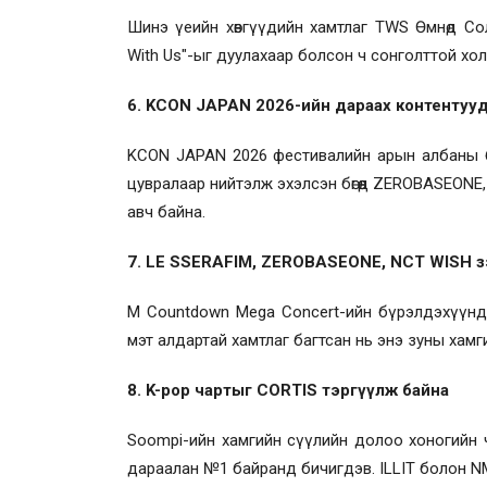
Шинэ үеийн хөвгүүдийн хамтлаг TWS Өмнөд С
With Us"-ыг дуулахаар болсон ч сонголттой хол
6. KCON JAPAN 2026-ийн дараах контентуу
KCON JAPAN 2026 фестивалийн арын албаны 
цувралаар нийтэлж эхэлсэн бөгөөд ZEROBASEONE,
авч байна.
7. LE SSERAFIM, ZEROBASEONE, NCT WISH з
M Countdown Mega Concert-ийн бүрэлдэхүүнд 
мэт алдартай хамтлаг багтсан нь энэ зуны хам
8. K-pop чартыг CORTIS тэргүүлж байна
Soompi-ийн хамгийн сүүлийн долоо хоногийн 
дараалан №1 байранд бичигдэв. ILLIT болон N