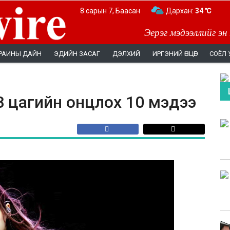
8 сарын 7, Баасан
Дархан:
34 ℃
Эерэг мэдээллийг эн
РАИНЫ ДАЙН
ЭДИЙН ЗАСАГ
ДЭЛХИЙ
ИРГЭНИЙ ӨНЦӨГ
СОЁЛ 
48 цагийн онцлох 10 мэдээ