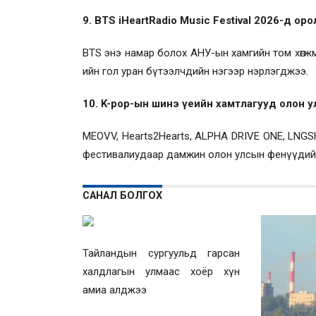
9. BTS iHeartRadio Music Festival 2026-д ор
BTS энэ намар болох АНУ-ын хамгийн том хөгжм
ийн гол уран бүтээлчдийн нэгээр нэрлэгджээ.
10. K-pop-ын шинэ үеийн хамтлагууд олон у
MEOVV, Hearts2Hearts, ALPHA DRIVE ONE, LNG
фестивалиудаар дамжин олон улсын фенүүдийн
САНАЛ БОЛГОХ
Тайландын сургуульд гарсан
халдлагын улмаас хоёр хүн
амиа алджээ