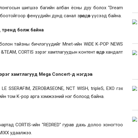
олонгосын шигшээ багийн албан ёсны дуу болох "Dream
боотойгоор фенүүдийн дунд санал зөрөлдөөн үүсээд байна.
д тренд болж байна
болон тайзны бичлэгүүдийг Mnet-ийн WiDE K-POP NEWS
 &TEAM, CORTIS зэрэг хамтлагуудын контент өндөр хандалт
эрэг хамтлагууд Mega Concert-д нэгдэв
LE SSERAFIM, ZEROBASEONE, NCT WISH, tripleS, EXO гэх
гийн том K-pop арга хэмжээний нэг болоод байна.
чартад CORTIS-ийн "REDRED" гурав дахь долоо хоногтоо
MIXX удаалжээ.