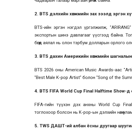
чадварын талаар маргаан өрнөж байна.
2. BTS дэлхийн хөгжмийн зах зээлд эргэн х
BTS-ийн эргэн нэгдэл үргэлжилж, "ARIRANG
экспортын шинэ давлагааг үүсгээд байна. То
бөгөөд аялал нь олон тэрбум долларын орлого оло
3. BTS дахин Америкийн хөгжмийн шагналын
BTS 2026 оны American Music Awards-аас "Arti
"Best Male K-pop Artist" болон "Song of the Sum
4. BTS FIFA World Cup Final Halftime Show-
FIFA-гийн түүхэн дэх анхны World Cup Fina
тоглохоор болсон нь K-pop-ын дэлхийн нөлөө ула
5. TWS ДАШТ-ий албан ёсны дуугаар шууги