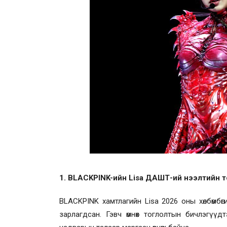
1. BLACKPINK-ийн Lisa ДАШТ-ий нээлтийн то
BLACKPINK хамтлагийн Lisa 2026 оны хөлбөмб
зарлагдсан. Гэвч өмнөх тоглолтын бичлэгүү