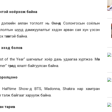
үчтэй ноёрхож байна
" дэлхийн аялан тоглолт нь Өмнөд Солонгосын соёлын
глолтын шууд дамжуулалтыг хэдэн арван сая хүн үзсэн
х төлөвтэй байна.
 эзэд болов
st of the Year" шагналыг хоёр дахь удаагаа хүртжээ. Мөн
mer" төрөлд ялалт байгуулсан байна.
д оролцоно
l Halftime Show-д BTS, Madonna, Shakira нар хамтран
м тэлж байгааг харуулж байна.
ан тарив