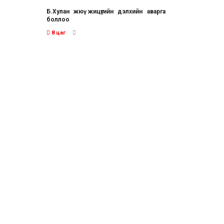
Б.Хулан жюү жицүгийн дэлхийн аварга
боллоо
8 цаг