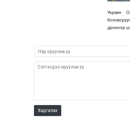
Украин О
боловсру
дроноор цох
Хадгалах