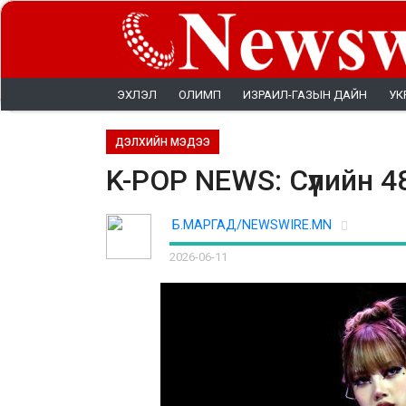
ЭХЛЭЛ
ОЛИМП
ИЗРАИЛ-ГАЗЫН ДАЙН
УК
ДЭЛХИЙН МЭДЭЭ
K-POP NEWS: Сүүлийн 
Б.МАРГАД/NEWSWIRE.MN
2026-06-11