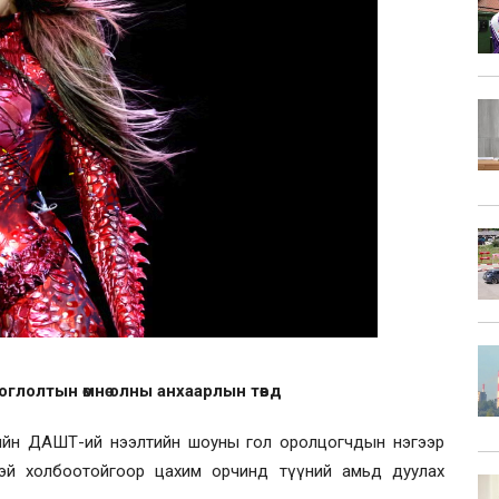
глолтын өмнө олны анхаарлын төвд
өгийн ДАШТ-ий нээлтийн шоуны гол оролцогчдын нэгээр
дтэй холбоотойгоор цахим орчинд түүний амьд дуулах