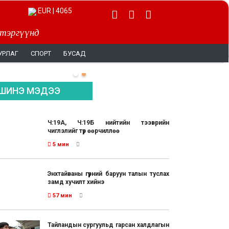
EUR | 4065
 тэргүүнд
УРЛАГ
СПОРТ
БУСАД
ШИНЭ МЭДЭЭ
Ч:19А, Ч:19Б нийтийн тээврийн
чиглэлийг түр өөрчиллөө
5 мин
Энхтайваны гүүрний баруун талын туслах
замд хучилт хийнэ
57 мин
Тайландын сургуульд гарсан халдлагын