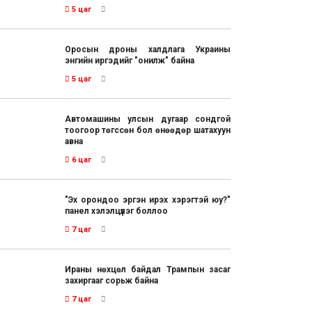
5 цаг
Оросын дроны халдлага Украины
энгийн иргэдийг "онилж" байна
5 цаг
Автомашины улсын дугаар сондгой
тоогоор төгссөн бол өнөөдөр шатахуун
авна
6 цаг
"Эх орондоо эргэн ирэх хэрэгтэй юу?"
панел хэлэлцүүлэг боллоо
7 цаг
Ираны нөхцөл байдал Трампын засаг
захиргааг сорьж байна
7 цаг