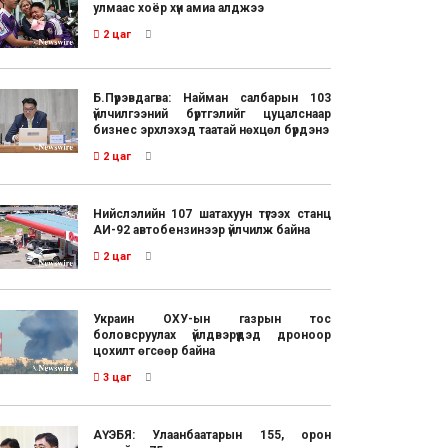
улмаас хоёр хүн амиа алджээ
2 цаг
Б.Пүрэвдагва: Найман салбарын 103
үйлчилгээний бүртгэлийг цуцалснаар
бизнес эрхлэхэд таатай нөхцөл бүрдэнэ
2 цаг
Нийслэлийн 107 шатахуун түгээх станц
АИ-92 автобензинээр үйлчилж байна
2 цаг
Украин ОХУ-ын газрын тос
боловсруулах үйлдвэрүүдэд дроноор
цохилт өгсөөр байна
3 цаг
АҮЭБЯ: Улаанбаатарын 155, орон