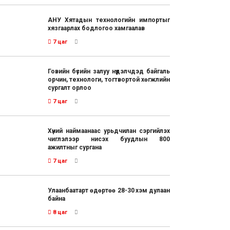
АНУ Хятадын технологийн импортыг
хязгаарлах бодлогоо хамгаалав
7 цаг
Говийн бүсийн залуу нүүдэлчдэд байгаль
орчин, технологи, тогтвортой хөгжлийн
сургалт орлоо
7 цаг
Хүний наймаанаас урьдчилан сэргийлэх
чиглэлээр нисэх буудлын 800
ажилтныг сургана
7 цаг
Улаанбаатарт өдөртөө 28-30 хэм дулаан
байна
8 цаг