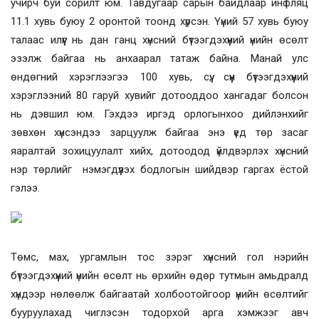
учирч буй сорилт юм. Тавдугаар сарын байдлаар инфляц
11.1 хувь буюу 2 оронтой тоонд хүрсэн. Үүний 57 хувь буюу
талаас илүүг нь дан ганц хүнсний бүтээгдэхүүний үнийн өсөлт
эзэлж байгаа нь анхаарал татаж байна. Манай улс
өндөгний хэрэглээгээ 100 хувь, сүү, сүүн бүтээгдэхүүний
хэрэглээний 80 гаруй хувийг дотооддоо хангадаг болсон
нь дэвшил юм. Гэхдээ иргэд орлогынхоо дийлэнхийг
зөвхөн хүнсэндээ зарцуулж байгаа энэ үед төр засаг
яаралтай зохицуулалт хийх, дотоодод үйлдвэрлэх хүнсний
нэр төрлийг нэмэгдүүлэх бодлогын шийдвэр гаргах ёстой
гэлээ.
Төмс, мах, ургамлын тос зэрэг хүнсний гол нэрийн
бүтээгдэхүүний үнийн өсөлт нь өрхийн өдөр тутмын амьдралд
хүндээр нөлөөлж байгаатай холбоотойгоор үнийн өсөлтийг
бууруулахад чиглэсэн тодорхой арга хэмжээг авч