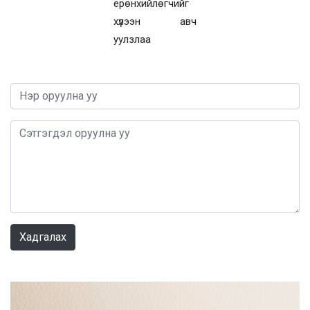
ерөнхийлөгчийг
хүлээн авч
уулзлаа
0 / 1000
Хадгалах