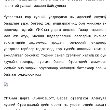
нээлттэй уулзалт зохион байгууллаа.
Уулзалтын үеэр хүнсний үйлдвэрлэл нь үндэсний аюулгүй
байдлын үндэс бөгөөд хүнс үйлдвэрлэгчид бол жинхэнэ эх
орончид гэдгийг УИХ-ын дарга онцлов. Газар тариалан,
мал аж ахуй, хүнсний үйлдвэрлэлийн салбарын бизнес
эрхлэгчдийн хөдөлмөр, эрсдэл, тэвчээрийг өндрөөр
үнэлдэгээ тэрбээр тодотгоод, төр, хувийн хэвшлийн хамтын
ажиллагааг бэхжүүлэх, тэдний санал хүсэлтийг хэлэлцэж буй
хуулийн төслүүдэд тусгаж, баялаг бүтээгчдийг дэмжсэн
хуулийг энэ хаврын чуулганаар хэлэлцэн батлахаар зорьж
байгааг онцолсон юм.
УИХ-ын дарга С.Бямбацогт, Бараа бүтээгдэхүүн, ялангуяа
хүнсний бүтээгдэхүүний үнийн өсөлт нь улсын эдийн засагт