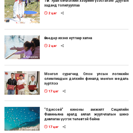
ТӨВ: Уран бичлэгийн хээрийн үзэсгэлэнг Дуутын
хаданд толилууллаа
2 цаг
Өнөөдөр ихэнх нутгаар хална
2 цаг
Монгол сурагчид Олон улсын логикийн
олимпиадын дэлхийн финалд мөнгөн медаль
хүртлээ
17 цаг
"Одиссей" киноны амжилт Сицилийн
Фавиньяна аралд аялал жуулчлалын шинэ
давлагаа үүсгэх төлөвтэй байна
17 цаг