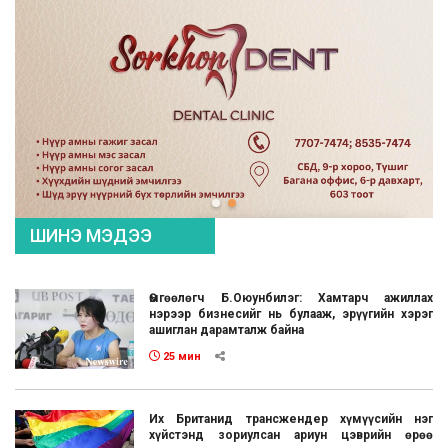
ШИНЭ МЭДЭЭ
Өмгөөлөгч Б.Оюунбилэг: Хамтарч ажиллах
нэрээр бизнесийг нь булааж, эрүүгийн хэрэг
ашиглан дарамталж байна
25 мин
Их Британид трансжендер хүмүүсийн нэг
хүйстэнд зориулсан ариун цэврийн өрөө