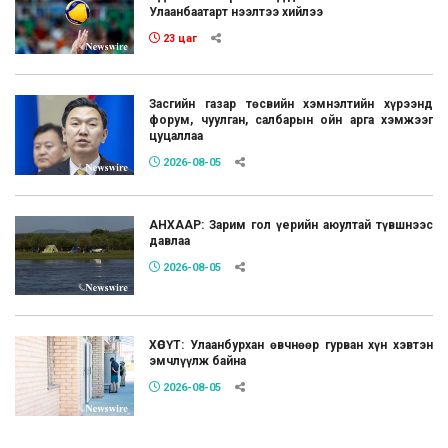
Улаанбаатарт нээлтээ хийлээ
23 цаг
Засгийн газар төсвийн хэмнэлтийн хүрээнд
форум, чуулган, салбарын ойн арга хэмжээг
цуцаллаа
2026-08-05
АНХААР: Зарим гол үерийн аюултай түвшнээс
давлаа
2026-08-05
ХӨСҮТ: Улаанбурхан өвчнөөр гурван хүн хэвтэн
эмчлүүлж байна
2026-08-05