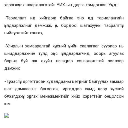
хэрэгжүүлэх шаардлагатайг УИХ-ын дарга тэмдэглэв. Үүнд:
-Тариалалт ид хийгдэж байгаа энэ үед тариалангийн
үйлдвэрлэлийг дэмжиж, үр, бордоо, шатахууны тасралтгүй
нийлүүлэлтийг хангах;
-Улирлын хамааралтай хүнсний үнийн савлагааг сууриар нь
шийдвэрлэхийн тулд хүнс үйлдвэрлэгчид, зоорь агуулах
барьж буй аж ахуйн нэгжүүдээ хөнгөлөлттэй зээлээр
дэмжих;
-Түрээсгүй өргөтгөсөн худалдааны цэгүүдийг байгуулах замаар
шат дамжлагыг багасгаж, иргэддээ хямд үнээр хүнсний
бүтээгдэхүүн хүргэх менежментийг хийх хэрэгтэйг онцолсон
юм.