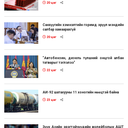
20 цаг
Санхүүгийн хэмнэлтийн горимд эрүүл мэндийн
салбар хамаарахгүй
20 цаг
"Автобензин, дизель түлшний онцгой албан
татварыг тэглэлээ"
22 цаг
АИ-92 шатахууны 11 хоногийн нөөцтэй байна
23 цаг
Зүүн Азийн эрэгтэйчүүдийн волейболын АШТ