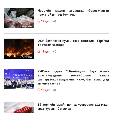
Нөөцийн махны худалдаа, борлуулалтыг
нээлттэй ил тод болгоно
17 цаг
ОХУ баллистик пуужингаар довтолж, Украинд
17 хүн амиа алдав
18 цаг
УИХ-ын дарга С.Бямбацогт Зүүн Азийн
эрэгтэйчүүдийн волейболын аварга
шалгаруулах тэмцээнийг нээж, баг тамирчдад
амжилт хүслээ
19 цаг
16 төрлийн эмийг нэг эх үүсвэрээс худалдан
авах журмыг баталлаа