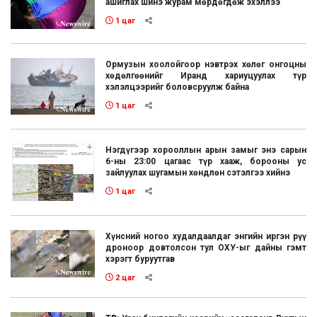
ашиглах шинэ журам мөрдөгдөж эхэллээ
1 цаг
Ормузын хоолойгоор нэвтрэх хөлөг онгоцны
хөдөлгөөнийг Иранд хариуцуулах түр
хэлэлцээрийг боловсруулж байна
1 цаг
Нэгдүгээр хорооллын арын замыг энэ сарын
6-ны 23:00 цагаас түр хааж, борооны ус
зайлуулах шугамын хөндлөн сэтэлгээ хийнэ
1 цаг
Хүнсний ногоо худалдаалдаг энгийн иргэн рүү
дроноор довтолсон тул ОХУ-ыг дайны гэмт
хэрэгт буруутгав
2 цаг