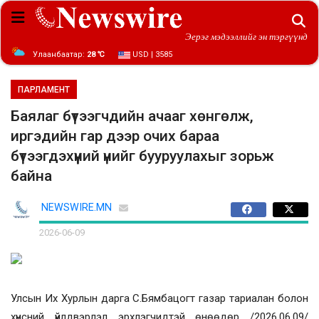
Эерэг мэдээллийг эн тэргүүнд
Улаанбаатар:
28 ℃
USD | 3585
ПАРЛАМЕНТ
Баялаг бүтээгчдийн ачааг хөнгөлж,
иргэдийн гар дээр очих бараа
бүтээгдэхүүний үнийг бууруулахыг зорьж
байна
NEWSWIRE.MN
2026-06-09
Улсын Их Хурлын дарга С.Бямбацогт газар тариалан болон
хүнсний үйлдвэрлэл эрхлэгчидтэй өнөөдөр /2026.06.09/