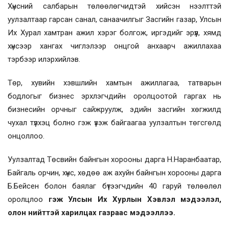
Хүнсний салбарын төлөөлөгчидтэй хийсэн нээлттэй
уулзалтаар гарсан санал, санаачилгыг Засгийн газар, Улсын
Их Хурал хамтран ажил хэрэг болгож, иргэдийг эрүүл, хямд
хүнсээр хангах чиглэлээр онцгой анхаарч ажиллахаа
тэрбээр илэрхийлэв.
Төр, хувийн хэвшлийн хамтын ажиллагаа, татварын
бодлогыг бизнес эрхлэгчдийн оролцоотой гаргах нь
бизнесийн орчныг сайжруулж, эдийн засгийн хөгжилд
чухал түлхэц болно гэж үзэж байгаагаа уулзалтын төгсгөлд
онцоллоо.
Уулзалтад Төсвийн байнгын хорооны дарга Н.Наранбаатар,
Байгаль орчин, хүнс, хөдөө аж ахуйн байнгын хорооны дарга
Б.Бейсен болон баялаг бүтээгчдийн 40 гаруй төлөөлөл
оролцлоо
гэж Улсын Их Хурлын Хэвлэл мэдээлэл,
олон нийттэй харилцах газраас мэдээллээ.