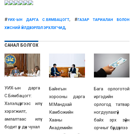
#
, #
УИХ-ЫН ДАРГА С.БЯМБАЦОГТ
ГАЗАР ТАРИАЛАН БОЛОН
,
ХҮНСНИЙ ҮЙЛДВЭРЛЭЛ ЭРХЛЭГЧИД
САНАЛ БОЛГОХ
УИХ-ын дарга
Байнгын
Бага орлоготой
С.Бямбацогт:
хорооны дарга
иргэдийн
Хэлэлцүүлгээс илүү
М.Мандхай
орлогод татвар
хэрэгжилт,
Камбожийн
ногдуулахгүй
амлалтаас илүү
Хааны
байх эрх зүйн
бодит үр дүн чухал
Академийн
орчныг бүрдүүллээ