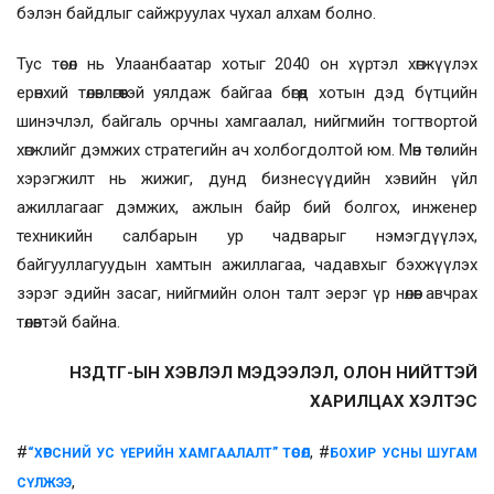
бэлэн байдлыг сайжруулах чухал алхам болно.
Тус төсөл нь Улаанбаатар хотыг 2040 он хүртэл хөгжүүлэх
ерөнхий төлөвлөгөөтэй уялдаж байгаа бөгөөд хотын дэд бүтцийн
шинэчлэл, байгаль орчны хамгаалал, нийгмийн тогтвортой
хөгжлийг дэмжих стратегийн ач холбогдолтой юм. Мөн төслийн
хэрэгжилт нь жижиг, дунд бизнесүүдийн хэвийн үйл
ажиллагааг дэмжих, ажлын байр бий болгох, инженер
техникийн салбарын ур чадварыг нэмэгдүүлэх,
байгууллагуудын хамтын ажиллагаа, чадавхыг бэхжүүлэх
зэрэг эдийн засаг, нийгмийн олон талт эерэг үр нөлөөг авчрах
төлөвтэй байна.
НЗДТГ-ЫН ХЭВЛЭЛ МЭДЭЭЛЭЛ, ОЛОН НИЙТТЭЙ
ХАРИЛЦАХ ХЭЛТЭС
#
, #
“ХӨРСНИЙ УС ҮЕРИЙН ХАМГААЛАЛТ” ТӨСӨЛ
БОХИР УСНЫ ШУГАМ
,
СҮЛЖЭЭ