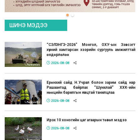
ШИНЭ МЭДЭЭ
“СЭЛЭНГЭ-2026” Монгол, ОХУ-ын Зэвсэгт
хүчний хамтарсан хээрийн сургууль амжилттай
өндөрлөлөө
2026-08-08
Ерөнхий сайд Н.Учрал болон зарим сайд нар
Рашаантад байрлах “Шунхлай” ХХК-ийн
нөөцийн барилгын явцтай танилцлаа
2026-08-08
Ирэх 10 хоногийн цаг агаарын төвөл мэдээ
2026-08-08