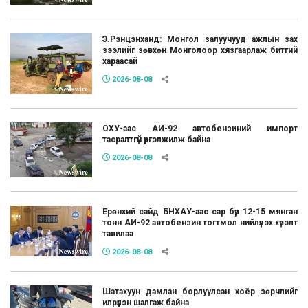
Э.Рэнцэнханд: Монгол залуучууд ажлын зах
зээлийг зөвхөн Монголоор хязгаарлаж битгий
хараасай
2026-08-08
ОХУ-аас АИ-92 автобензиний импорт
тасралтгүй үргэлжилж байна
2026-08-08
Ерөнхий сайд БНХАУ-аас сар бүр 12-15 мянган
тонн АИ-92 автобензин тогтмол нийлүүлэх хүсэлт
тавилаа
2026-08-08
Шатахуун дамлан борлуулсан хоёр зөрчлийг
илрүүлэн шалгаж байна