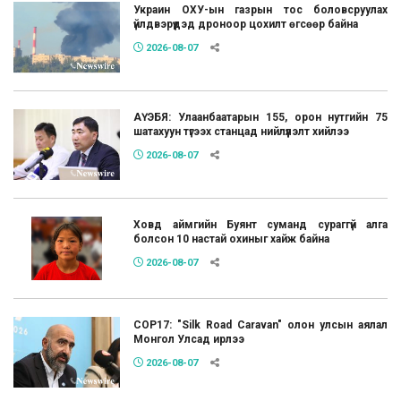
Украин ОХУ-ын газрын тос боловсруулах
үйлдвэрүүдэд дроноор цохилт өгсөөр байна
2026-08-07
АҮЭБЯ: Улаанбаатарын 155, орон нутгийн 75
шатахуун түгээх станцад нийлүүлэлт хийлээ
2026-08-07
Ховд аймгийн Буянт суманд сураггүй алга
болсон 10 настай охиныг хайж байна
2026-08-07
COP17: "Silk Road Caravan" олон улсын аялал
Монгол Улсад ирлээ
2026-08-07