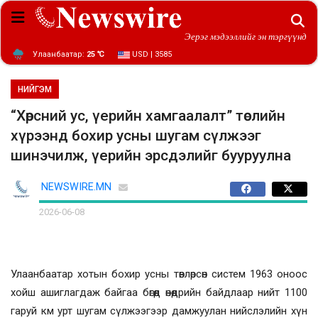
Эерэг мэдээллийг эн тэргүүнд
Улаанбаатар:
25 ℃
USD | 3585
НИЙГЭМ
“Хөрсний ус, үерийн хамгаалалт” төслийн
хүрээнд бохир усны шугам сүлжээг
шинэчилж, үерийн эрсдэлийг бууруулна
NEWSWIRE.MN
2026-06-08
Улаанбаатар хотын бохир усны төвлөрсөн систем 1963 оноос
хойш ашиглагдаж байгаа бөгөөд өнөөдрийн байдлаар нийт 1100
гаруй км урт шугам сүлжээгээр дамжуулан нийслэлийн хүн