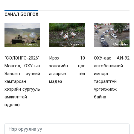
САНАЛ БОЛГОХ
“СЭЛЭНГЭ-2026”
Ирэх 10
ОХУ-аас АИ-92
Монгол, ОХУ-ын
хоногийн цаг
автобензиний
Зэвсэгт хүчний
агаарын төвөл
импорт
хамтарсан
мэдээ
тасралтгүй
хээрийн сургууль
үргэлжилж
амжилттай
байна
өндөрлөлөө