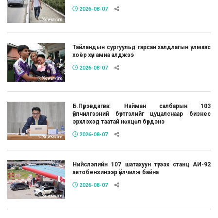
2026-08-07
Тайландын сургуульд гарсан халдлагын улмаас
хоёр хүн амиа алджээ
2026-08-07
Б.Пүрэвдагва: Найман салбарын 103
үйлчилгээний бүртгэлийг цуцалснаар бизнес
эрхлэхэд таатай нөхцөл бүрдэнэ
2026-08-07
Нийслэлийн 107 шатахуун түгээх станц АИ-92
автобензинээр үйлчилж байна
2026-08-07