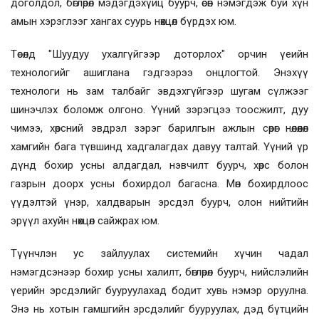
доголдол, бөглөрөл мэдэгдэхүйц буурч, өсөн нэмэгдэж буй хүн
амын хэрэглээг хангах суурь нөхцөл бүрдэх юм.
Төсөлд "Шуудуу ухалгүйгээр доторлох" орчин үеийн
технологийг ашиглана гэдгээрээ онцлогтой. Энэхүү
технологи нь зам талбайг эвдэхгүйгээр шугам сүлжээг
шинэчлэх боломж олгоно. Үүний зэрэгцээ тоосжилт, дуу
чимээ, хөрсний эвдрэл зэрэг барилгын ажлын сөрөг нөлөөлөл
хамгийн бага түвшинд хадгалагдах давуу талтай. Үүний үр
дүнд бохир усны алдагдал, нэвчилт буурч, хөрс болон
газрын доорх усны бохирдол багасна. Мөн бохирдлоос
үүдэлтэй үнэр, халдварын эрсдэл буурч, олон нийтийн
эрүүл ахуйн нөхцөл сайжрах юм.
Түүнчлэн ус зайлуулах системийн хүчин чадал
нэмэгдсэнээр бохир усны халилт, бөглөрөл буурч, нийслэлийн
үерийн эрсдэлийг бууруулахад бодит хувь нэмэр оруулна.
Энэ нь хотын гамшгийн эрсдэлийг бууруулах, дэд бүтцийн