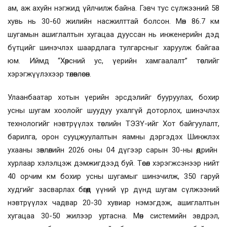
ам, аж ахуйн нэгжид үйлчилж байна. Гэвч тус сүлжээний 58
хувь нь 30-60 жилийн насжилттай болсон. Мөн 86.7 км
шугамын ашиглалтын хугацаа дууссан нь инженерийн дэд
бүтцийг шинэчлэх шаардлага тулгарсныг харуулж байгаа
юм. Иймд “Хөрсний ус, үерийн хамгаалалт” төслийг
хэрэгжүүлэхээр төлөвлөсөн.
Улаанбаатар хотын үерийн эрсдэлийг бууруулах, бохир
усны шугам хоолойг шуудуу ухалгүй доторлох, шинэчлэх
технологийг нэвтрүүлэх төслийн ТЭЗҮ-ийг Хот байгуулалт,
барилга, орон сууцжуулалтын яамны дэргэдэх Шинжлэх
ухааны зөвлөлийн 2026 оны 04 дүгээр сарын 30-ны өдрийн
хурлаар хэлэлцэж дэмжигдээд буй. Төсөл хэрэгжсэнээр нийт
40 орчим км бохир усны шугамыг шинэчилж, 350 гаруй
худгийг засварлах бөгөөд үүний үр дүнд шугам сүлжээний
нэвтрүүлэх чадвар 20-30 хувиар нэмэгдэж, ашиглалтын
хугацаа 30-50 жилээр уртасна. Мөн системийн эвдрэл,