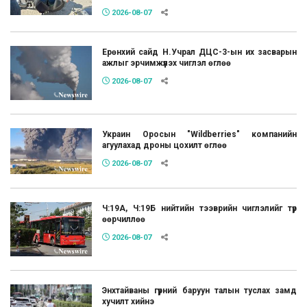
2026-08-07
Ерөнхий сайд Н.Учрал ДЦС-3-ын их засварын
ажлыг эрчимжүүлэх чиглэл өглөө
2026-08-07
Украин Оросын "Wildberries" компанийн
агуулахад дроны цохилт өглөө
2026-08-07
Ч:19А, Ч:19Б нийтийн тээврийн чиглэлийг түр
өөрчиллөө
2026-08-07
Энхтайваны гүүрний баруун талын туслах замд
хучилт хийнэ