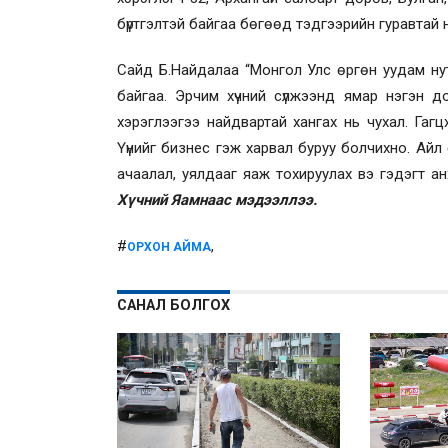
бүртгэлтэй байгаа бөгөөд тэдгээрийн гуравтай 
Сайд Б.Найдалаа “Монгол Улс өргөн уудам нут
байгаа. Эрчим хүчний сүлжээнд ямар нэгэн до
хэрэглээгээ найдвартай хангах нь чухал. Гагцх
Үүнийг бизнес гэж харвал буруу болчихно. Айл өр
ачаалал, уялдааг яаж тохируулах вэ гэдэгт а
Хүчний Яамнаас мэдээллээ.
#
,
ОРХОН АЙМА
САНАЛ БОЛГОХ