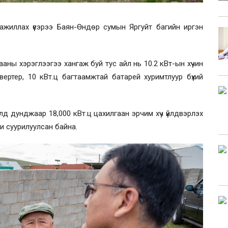
ажиллах үеэрээ Баян-Өндөр сумын Яргуйт багийн иргэн
ааны хэрэглээгээ хангаж буй тус айл нь 10.2 кВт-ын хүчин
инвертер, 10 кВт.ц багтаамжтай батарей хуримтлуур бүхий
илд дунджаар 18,000 кВт.ц цахилгаан эрчим хүч үйлдвэрлэх
и суурилуулсан байна.