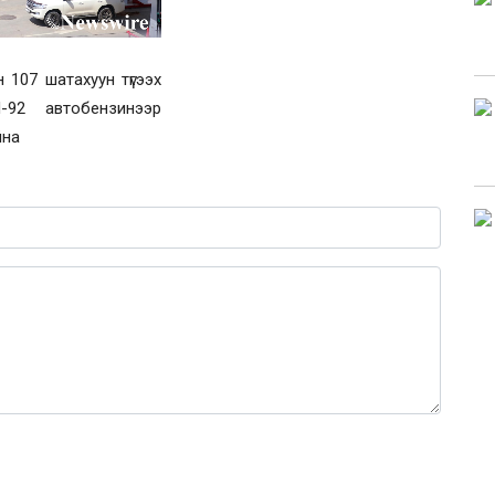
 107 шатахуун түгээх
-92 автобензинээр
йна
0 / 1000