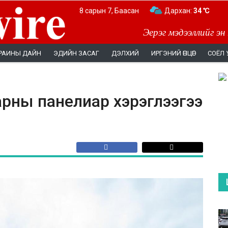
8 сарын 7, Баасан
Дархан:
34 ℃
Эерэг мэдээллийг эн
РАИНЫ ДАЙН
ЭДИЙН ЗАСАГ
ДЭЛХИЙ
ИРГЭНИЙ ӨНЦӨГ
СОЁЛ 
нарны панелиар хэрэглээгээ