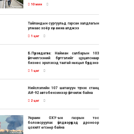
10 мин
Тайландын сургуульд гарсан халдлагын
улмаас хоёр хүн амиа алджээ
1 цаг
Б.Пүрэвдагва: Найман салбарын 103
үйлчилгээний бүртгэлийг цуцалснаар
бизнес эрхлэхэд таатай нөхцөл бүрдэнэ
1 цаг
Нийслэлийн 107 шатахуун түгээх станц
АИ-92 автобензинээр үйлчилж байна
2 цаг
Украин ОХУ-ын газрын тос
боловсруулах үйлдвэрүүдэд дроноор
цохилт өгсөөр байна