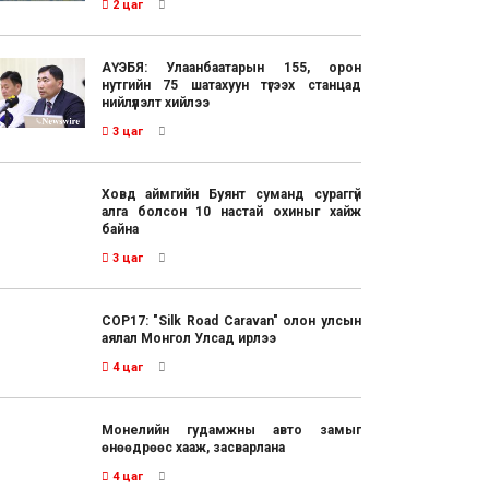
2 цаг
АҮЭБЯ: Улаанбаатарын 155, орон
нутгийн 75 шатахуун түгээх станцад
нийлүүлэлт хийлээ
3 цаг
Ховд аймгийн Буянт суманд сураггүй
алга болсон 10 настай охиныг хайж
байна
3 цаг
COP17: "Silk Road Caravan" олон улсын
аялал Монгол Улсад ирлээ
4 цаг
Монелийн гудамжны авто замыг
өнөөдрөөс хааж, засварлана
4 цаг