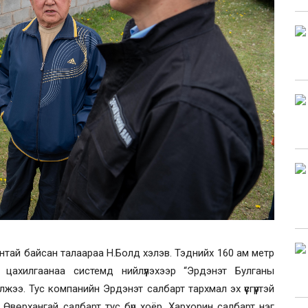
антай байсан талаараа Н.Болд хэлэв. Тэднийх 160 ам метр
 цахилгаанаа системд нийлүүлэхээр “Эрдэнэт Булганы
лжээ. Тус компанийн Эрдэнэт салбарт тархмал эх үүсгүүртэй
, Өвөрхангай салбарт тус бүр хоёр, Хархорин салбарт нэг