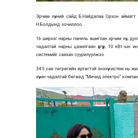
Эрчим хүчний сайд Б.Найдалаа Орхон аймагт 
Н.Болдынд зочиллоо.
16 ширхэг нарны панель ашиглан эрчим хүч, дул
чадалтай нарны цахилгаан үүсгүүр, 10 кВт-ын 
системийг саяхан суурилуулжээ.
34.5 сая төгрөгийн өртөгтэй энэхүү систем нь ж
хүчин чадалтай бөгөөд “Мичид электро” компан