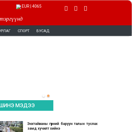
EUR | 4065
 тэргүүнд
УРЛАГ
СПОРТ
БУСАД
ШИНЭ МЭДЭЭ
Энхтайваны гүүрний баруун талын туслах
замд хучилт хийнэ