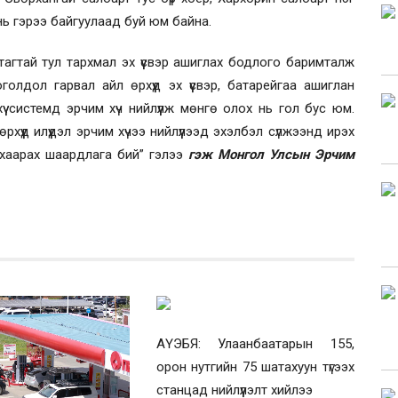
нь гэрээ байгуулаад буй юм байна.
агтай тул тархмал эх үүсвэр ашиглах бодлого баримталж
голдол гарвал айл өрхүүд эх үүсвэр, батарейгаа ашиглан
үү системд эрчим хүч нийлүүлж мөнгө олох нь гол бус юм.
хүүд илүүдэл эрчим хүчээ нийлүүлээд эхэлбэл сүлжээнд ирэх
нхаарах шаардлага бий” гэлээ
гэж Монгол Улсын Эрчим
АҮЭБЯ: Улаанбаатарын 155,
орон нутгийн 75 шатахуун түгээх
станцад нийлүүлэлт хийлээ