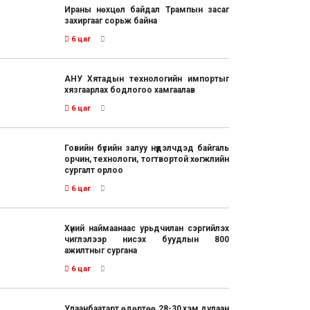
Ираны нөхцөл байдал Трампын засаг
захиргааг сорьж байна
6 цаг
АНУ Хятадын технологийн импортыг
хязгаарлах бодлогоо хамгаалав
6 цаг
Говийн бүсийн залуу нүүдэлчдэд байгаль
орчин, технологи, тогтвортой хөгжлийн
сургалт орлоо
6 цаг
Хүний наймаанаас урьдчилан сэргийлэх
чиглэлээр нисэх буудлын 800
ажилтныг сургана
6 цаг
Улаанбаатарт өдөртөө 28-30 хэм дулаан