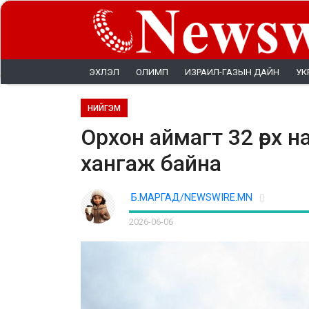
ЭХЛЭЛ
ОЛИМП
ИЗРАИЛ-ГАЗЫН ДАЙН
УК
НИЙГЭМ
Орхон аймагт 32 өрх 
хангаж байна
Б.МАРГАД/NEWSWIRE.MN
2026-06-06