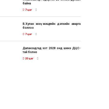
байна
7 цаг
Б.Хулан жюү жицүгийн дэлхийн аварга
боллоо
7 цаг
Даланзадгад хот 2028 онд шинэ ДЦС-
тай болно
20 цаг