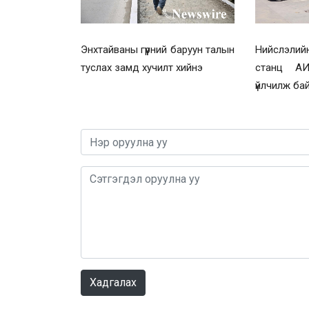
Энхтайваны гүүрний баруун талын
Нийслэлийн
туслах замд хучилт хийнэ
станц АИ
үйлчилж ба
Хадгалах