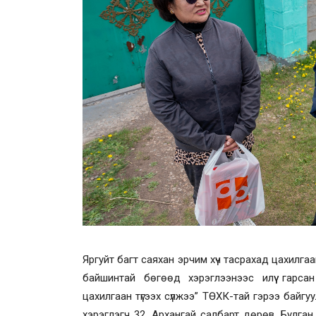
Яргуйт багт саяхан эрчим хүч тасрахад цахилга
байшинтай бөгөөд хэрэглээнээс илүү гарсан
цахилгаан түгээх сүлжээ” ТӨХК-тай гэрээ байгуу
хэрэглэгч 32, Архангай салбарт дөрөв, Булган