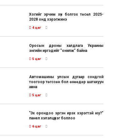
Хогийг эрчим хүч болгох төсөл 2025-
2028 онд хэрэгжинэ
4 цаг
Оросын дроны халдлага Украины
энгийн иргэдийг "онилж" байна
5 цаг
Автомашины улсын дугаар сондгой
тоогоор төгссөн бол өнөөдөр шатахуун
авна
5 цаг
"Эх орондоо эргэн ирэх хэрэгтэй юу?"
панел хэлэлцүүлэг боллоо
6 цаг