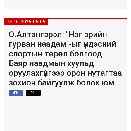
15:16, 2026-06-05
О.Алтангэрэл: "Нэг эрийн
гурван наадам"-ыг үндэсний
спортын төрөл болгоод
Баяр наадмын хуульд
оруулахгүйгээр орон нутагтаа
зохион байгуулж болох юм