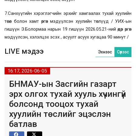
7.Санхүүгийн хэрэглэгчийн эрхийг хамгаалах тухай хуулийн
төсөл болон хамт өргөн мэдүүлсэн хуулийн төслүүд / УИХ-ын
гишүүн Э.Болормаа нарын 19 гишүүн 2026.05.21-ний өдөр өргөн
мэдүүлсэн, хэлэлцэх эсэх , асуулт асуух хугацаа 90 минут /
LIVE мэдээ
Эхнээс
Сүүлээс
16:17, 2026-06-05
БНМАУ-ын Засгийн газарт
эрх олгох тухай хууль хүчингүй
болсонд тооцох тухай
хуулийн төслийг эцэслэн
батлав