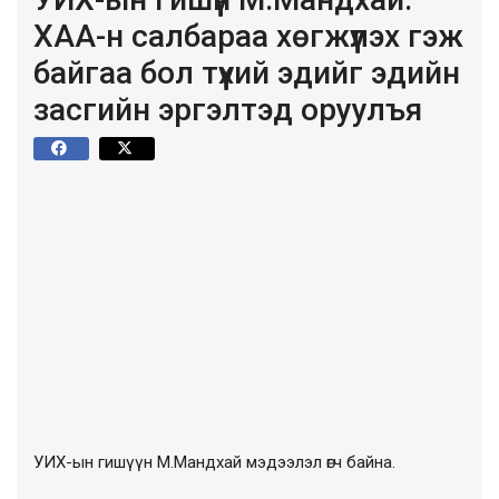
ХАА-н салбараа хөгжүүлэх гэж
байгаа бол түүхий эдийг эдийн
засгийн эргэлтэд оруулъя
УИХ-ын гишүүн М.Мандхай мэдээлэл өгч байна.