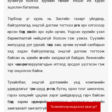
хүчингүй болгох хуулийн төслийг Улсын Их Хурал
эцэслэн баталлаа.
Тэрбээр уг хууль нь Засгийн газарт үйлдвэр,
байгууллагад онцгой дэглэм тогтоох өргөн эрх олгосоор
ирсэн бөгөөд өнөөгийн эрх зүйн орчин, Үндсэн хуулийн үзэл
баримтлалтай нийцэхгүй болсон гэж үзжээ. Сүүлийн
жилүүдэд уул уурхай, төмөр зам, эрчим хүчний салбарын
хэд хэдэн байгууллагад онцгой дэглэм тогтоож
байсан нь хувийн өмчийн халдашгүй байдал, бизнесийн
эрх чөлөө, хөрөнгө оруулагчдын итгэлд эрсдэл үүсгэсэн гэж
тэр онцолсон байна.
Тухайлбал, онцгой дэглэмийн үед компанийн
удирдлагыг төрөөс шууд өөрчлөх, бүтэц орон тоог шинэчлэх,
гэрээ хэлцлийг цуцлах зэрэг шийдвэрүүд гарч байсан
бөгөөд зарим хөдөлмөрийн маргаанд ажилчдын эрхийн
Та имэйлээр мэдээлэл авах уу?
хамгаалалт хангалтгүй байсан жишээ бий аж.