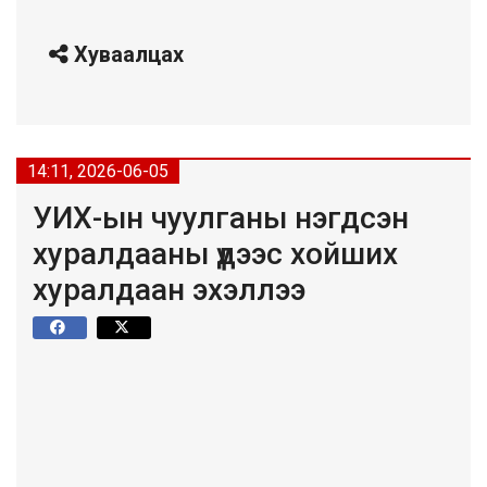
Хуваалцах
14:11, 2026-06-05
УИХ-ын чуулганы нэгдсэн
хуралдааны үдээс хойших
хуралдаан эхэллээ