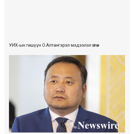
УИХ-ын гишүүн О.Алтангэрэл мэдээлэл өглөө.