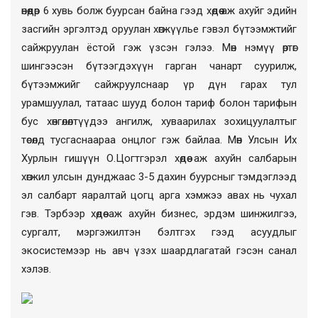
өнөөдөр 6 хувь болж буурсан байна гээд хөдөө аж ахуйг эдийн
засгийн эргэлтэд оруулан хөгжүүлье гэвэл бүтээмжтийг
сайжруулан ёстой гэж үзсэн гэлээ. Мөн нэмүү өртөг
шингээсэн бүтээгдэхүүн гарган чанарт суурилж,
бүтээмжийг сайжруулснаар үр дүн гарах тул
урамшуулал, татаас шууд болон тариф болон тарифын
бус хөнгөлөлтүүдээ ангилж, хуваарилах зохицуулалтыг
төсөлд тусгаснаараа онцлог гэж байлаа. Мөн Улсын Их
Хурлын гишүүн О.Цогтгэрэл хөдөө аж ахуйн салбарын
хөгжил улсын дунджаас 3-5 дахин буурсныг тэмдэглээд
эл салбарт яаралтай цогц арга хэмжээ авах нь чухал
гэв. Тэрбээр хөдөө аж ахуйн бизнес, эрдэм шинжилгээ,
сургалт, мэргэжилтэн бэлтгэх гээд асуудлыг
экосистемээр нь авч үзэх шаардлагатай гэсэн санал
хэлэв.