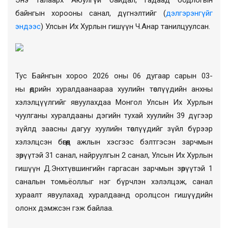
байнгын хорооны санал, дүгнэлтийг (
дэлгэрэнгүйг
эндээс
)
Улсын Их Хурлын гишүүн Ч.Анар танилцуулсан.
Тус Байнгын хороо 2026 оны 06
дугаар
сарын
03
-
н
ы
өдрийн хуралдаанаараа хуул
ийн
төсл
үүдийн
анхны
хэлэлцүүлгийг
явуулахдаа
Монгол Улсын Их Хурлын
чуулганы хуралдааны дэгийн тухай хуулийн 39 дүгээр
зүйлд заасны дагуу
хуулийн
төсл
үүдийг
зүйл бүрээр
хэлэлцсэн бөгөөд
ажлын хэсгээс бэлтгэсэн зарчмын
зөрүүтэй 31 санал,
найруулгын 2 санал,
Улсын Их Хурлын
гишүүн
Д.Энхтүвшингийн
гаргасан
зарчмын зөрүүтэй 1
саналын томьёоллыг нэг бүрчлэн хэлэлцэж, санал
хураалт явуулахад хуралдаанд оролцсон гишүүдийн
олонх дэмжсэн гэж байлаа.