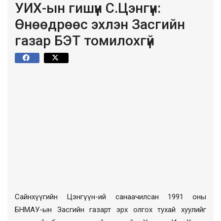
УИХ-ын гишүүн С.Цэнгүүн:
Өнөөдрөөс эхлэн Засгийн
газар БЭТ томилохгүй
Сайнхүүгийн Цэнгүүн
-ий санаачилсан 1991 оны
БНМАУ-ын Засгийн газарт эрх олгох тухай хуулийг