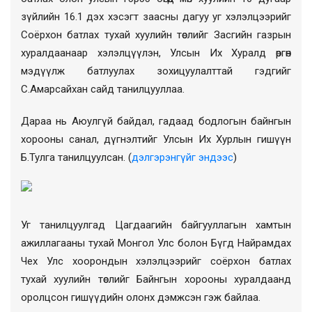
зүйлийн 16.1 дэх хэсэгт заасны дагуу уг хэлэлцээрийг
Соёрхон батлах тухай хуулийн төслийг Засгийн газрын
хуралдаанаар хэлэлцүүлэн, Улсын Их Хуралд өргөн
мэдүүлж батлуулах зохицуулалттай гэдгийг
С.Амарсайхан сайд танилцууллаа.
Дараа нь Аюулгүй байдал, гадаад бодлогын байнгын
хорооны санал, дүгнэлтийг Улсын Их Хурлын гишүүн
Б.Тулга танилцуулсан. (
дэлгэрэнгүйг эндээс
)
Уг танилцуулгад Цагдаагийн байгууллагын хамтын
ажиллагааны тухай Монгол Улс болон Бүгд Найрамдах
Чех Улс хоорондын хэлэлцээрийг соёрхон батлах
тухай хуулийн
төслийг
Байнгын хорооны хуралдаанд
оролцсон гишүүдийн олонх дэмжсэн гэж байлаа.