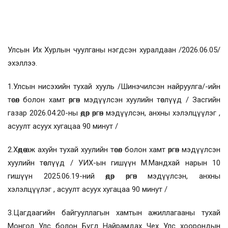
Улсын Их Хурлын чуулганы нэгдсэн хуралдаан /2026.06.05/
эхэллээ.
1.Улсын нисэхийн тухай хууль /Шинэчилсэн найруулга/-ийн
төсөл болон хамт өргөн мэдүүлсэн хуулийн төслүүд / Засгийн
газар 2026.04.20-ны өдөр өргөн мэдүүлсэн, анхны хэлэлцүүлэг ,
асуулт асуух хугацаа 90 минут /
2.Хөдөө аж ахуйн тухай хуулийн төсөл болон хамт өргөн мэдүүлсэн
хуулийн төслүүд / УИХ-ын гишүүн М.Мандхай нарын 10
гишүүн 2025.06.19-ний өдөр өргөн мэдүүлсэн, анхны
хэлэлцүүлэг , асуулт асуух хугацаа 90 минут /
3.Цагдаагийн байгууллагын хамтын ажиллагааны тухай
Монгол Улс болон Бүгд Найрамдах Чех Улс хоорондын