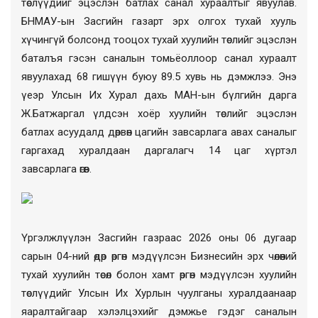
төслүүдийг эцэслэн батлах санал хураалтыг явуулав.
БНМАУ-ын Засгийн газарт эрх олгох тухай хууль
хүчингүй болсонд тооцох тухай хуулийн төслийг эцэслэн
баталъя гэсэн саналын томьёоллоор санал хураалт
явуулахад 68 гишүүн буюу 89.5 хувь нь дэмжлээ. Энэ
үеэр Улсын Их Хурал дахь МАН-ын бүлгийн дарга
Ж.Батжаргал үлдсэн хоёр хуулийн төслийг эцэслэн
батлах асуудалд дөрвөн цагийн завсарлага авах саналыг
гаргахад хуралдаан даргалагч 14 цаг хүртэл
завсарлага өгөв.
Үргэлжлүүлэн Засгийн газраас 2026 оны 06 дугаар
сарын 04-ний өдөр өргөн мэдүүлсэн Бизнесийн эрх чөлөөний
тухай хуулийн төсөл болон хамт өргөн мэдүүлсэн хуулийн
төслүүдийг Улсын Их Хурлын чуулганы хуралдаанаар
яаралтайгаар хэлэлцэхийг дэмжье гэдэг саналын