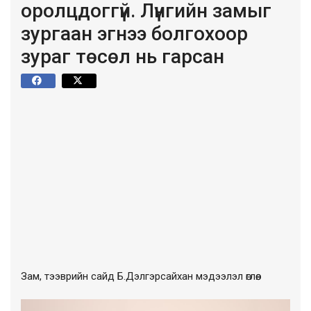
оролцдоггүй. Лүнгийн замыг
зургаан эгнээ болгохоор
зураг төсөл нь гарсан
Зам, тээврийн сайд Б.Дэлгэрсайхан мэдээлэл өглөө.