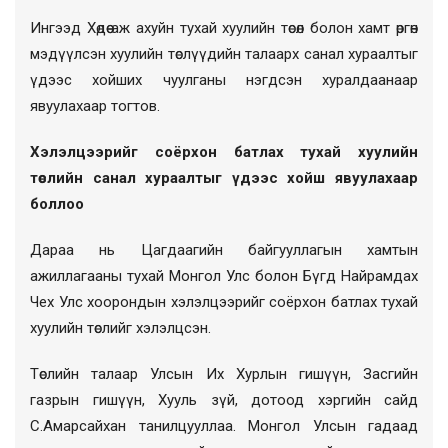
Ингээд Хөдөө аж ахуйн тухай хуулийн төсөл болон хамт өргөн
мэдүүлсэн хуулийн төслүүдийн талаарх санал хураалтыг
үдээс хойших чуулганы нэгдсэн хуралдаанаар
явуулахаар тогтов.
Хэлэлцээрийг соёрхон батлах тухай хуулийн
төслийн санал хураалтыг үдээс хойш явуулахаар
боллоо
Дараа нь Цагдаагийн байгууллагын хамтын
ажиллагааны тухай Монгол Улс болон Бүгд Найрамдах
Чех Улс хоорондын хэлэлцээрийг соёрхон батлах тухай
хуулийн төслийг хэлэлцсэн.
Төслийн талаар Улсын Их Хурлын гишүүн, Засгийн
газрын гишүүн, Хууль зүй, дотоод хэргийн сайд
С.Амарсайхан танилцууллаа. Монгол Улсын гадаад