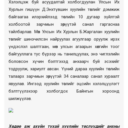
Хэлэлцэж буй асуудалтай холбогдуулан Улсын Их
Хурлын гишүүн Д.Энхтүвшин хуулийн төслийг дэмжиж
байгаагаа илэрхийлээд төслийн 10 дугаар зүйлтэй
холбоотой зарчмын зөрүүтэй санал гаргаснаа
тайлбарлав. Мөн Улсын Их Хурлын Б.Жаргалан хуулийн
төслийг шинэчилсэн найруулах агуулгаар оруулж ирэх
үндэслэл шалтгаан, мөн улсын агаарын хөлгийн тоог
байгууллага тус бүрээр нь танилцуулах, энэ чиглэлийн
боловсон хүчин бэлтгэхэд анхаарч буй эсэхийг
тодруулж, хариулт авсан. Үүний дараа хуулийн төслийн
талаарх
зарчмын зөрүүтэй 34 саналаар санал хураалт
явуулав. Ингээд хуулийн төслийг эцсийн хэлэлцүүлэгт
бэлтгүүлэхээр холбогдох Байнгын хороонд
шилжүүлэв.
Хөдөө аж ахуйн тухай хуулийн төслүүдийг анхны