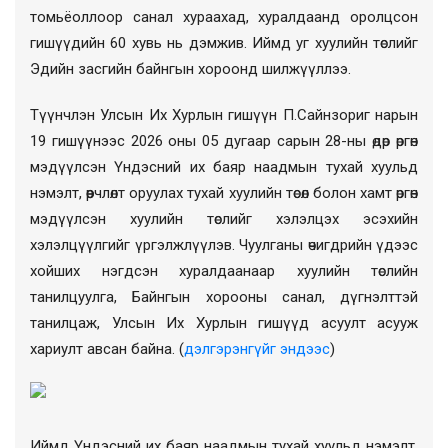
томьёоллоор санал хураахад, хуралдаанд оролцсон
гишүүдийн 60 хувь нь дэмжив. Иймд уг хуулийн төслийг
Эдийн засгийн байнгын хороонд шилжүүллээ.
Түүнчлэн Улсын Их Хурлын гишүүн П.Сайнзориг нарын
19 гишүүнээс 2026 оны 05 дугаар сарын 28-ны өдөр өргөн
мэдүүлсэн Үндэсний их баяр наадмын тухай хуульд
нэмэлт, өөрчлөлт оруулах тухай хуулийн төсөл болон хамт өргөн
мэдүүлсэн хуулийн төслийг хэлэлцэх эсэхийн
хэлэлцүүлгийг үргэлжлүүлэв. Чуулганы өчигдрийн үдээс
хойших нэгдсэн хуралдаанаар хуулийн төслийн
танилцуулга, Байнгын хорооны санал, дүгнэлттэй
танилцаж, Улсын Их Хурлын гишүүд асуулт асууж
хариулт авсан байна. (
д
элгэрэнгүйг эндээс
)
Иймд Үндэсний их баяр наадмын тухай хуульд нэмэлт,