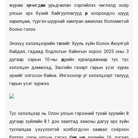
журам зөрчигдөхөөс урьдчилан сэргийлэх чиглэлд хоёр
улсын эрх бүхий байгууллагууд өөр хоорондоо шууд
харилцаж, түргэн шуурхай хамтран ажиллах боломжтой
болно гэлээ.
Энэхүү хэлэлцээрийн төслийг Хууль зүйн болон Аюулгүй
байдал, гадаад бодлогын байнгын хороо 2025 оны 3
дугаар сарын 10-ны өдрийн хуралдаанаар тус тус
хэлэлцэн дэмжээд, Засгийн газарт гарын үсэг зурах
эрхийг олгосон байна. Ингэснээр уг хэлэлцээрт талууд
гарын үсэг зуржээ.
Тус хэлэлцээр нь Олон улсын гэрээний тухай хуулийн 8
дугаар зүйлийн 8.1 дэх заалтад заасны дагуу эрх зүйн
туслалцаа үзүүлэхтэй холбогдсон заавал соёрхон
батлах олон улсын гэрээ бөгөөд мөн хуулийн 16 дугаар