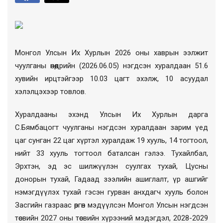
Монгол Улсын Их Хурлын 2026 оны хаврын ээлжит
чуулганы өнөөдрийн (2026.06.05) нэгдсэн хуралдаан
51.6
хувийн ирц
тэйгээр 10.03 цагт эхэлж, 10 асуудал
хэлэлцэхээр товлов.
Хуралдааны эхэнд Улсын Их Хурлын дарга
С.Бямбацогт чуулганы нэгдсэн хуралдаан зарим үед
цаг сунган 22 цаг хүртэл хуралдаж 19 хууль, 14 тогтоол,
нийт 33 хууль тогтоол баталсан гэлээ. Тухайлбал,
Эрхтэн, эд эс шилжүүлэн суулгах тухай, Цусны
донорын тухай, Гадаад зээлийн ашиглалт, үр ашгийг
нэмэгдүүлэх тухай гэсэн гурван анхдагч хууль болон
Засгийн газраас өргөн мэдүүлсэн Монгол Улсын нэгдсэн
төсвийн 2027 оны төсвийн хүрээний мэдэгдэл, 2028-2029