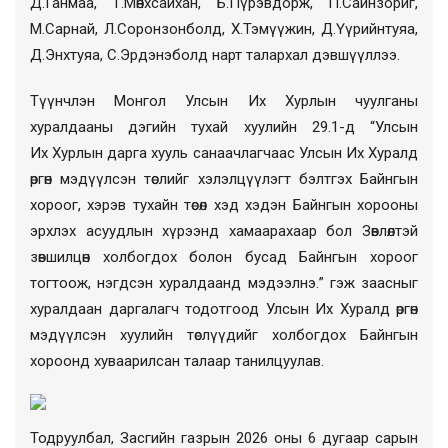
Д.Ганмаа, Т.Мөнхсайхан, Б.Пүрэвдорж, П.Сайнзориг,
М.Сарнай, Л.Соронзонболд, Х.Тэмүүжин, Д.Үүрийнтуяа,
Д.Энхтуяа, С.Эрдэнэболд нарт талархал дэвшүүллээ.
Түүнчлэн
Монгол Улсын
Их Хурлын
чуулганы
хуралдааны дэгийн тухай хуулийн 29.1-д
“
Улсын
Их Хурлын дарга хууль санаачлагчаас Улсын Их Хуралд
өргөн мэдүүлсэн төслийг хэлэлцүүлэгт бэлтгэх Байнгын
хороог, хэрэв тухайн төсөл хэд хэдэн Байнгын хорооны
эрхлэх асуудлын хүрээнд хамаарахаар бол Зөвлөлтэй
зөвшилцөн холбогдох болон бусад Байнгын хороог
тогтоож, нэгдсэн хуралдаанд мэдээлнэ.
”
гэж заасн
ыг
хуралдаан даргалагч тодотгоод
Улсын Их Хуралд өргөн
мэдүүлс
э
н хуулийн төсл
үүдийг
холбогдох
Б
айнгын
хороонд хуваарилсан талаар
танилцуулав.
Тодруулбал, Засгийн газрын 2026 оны 6 дугаар сарын