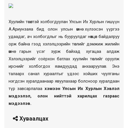
Хуулийн төсөлтэй холбогдуулан Улсын Их Хурлын гишүүн
А.Ариунзаяа бид олон улсын өмнө хүлээсэн үүргээ
удаадаг, ач холбогдлыг нь бууруулдаг нөхцөл байдалруу
орж байна гээд хэлэлцээрийн төслийг дэмжиж жилийн
өмнө гарын үсэг зурж байхад хугацаа алдаж
Хэлэлцээрийг соёрхон батлах хуулийн төслийг оруулж
ирснийг холбогдох яамдуудад анхааруулав. Энэ
талаарх санал хураалтыг үдээс хойших чуулганы
нэгдсэн хуралдаанаар явуулахаар болсноор хуралдаан
түр завсарлалаа
хэмээн Улсын Их Хурлын Хэвлэл
мэдээлэл, олон нийттэй харилцах газраас
мэдээлэв.
Хуваалцах