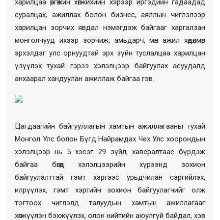
харилцаа өргөжин хөгжихийн хэрээр иргэдийн гадаадад
суралцах, ажиллах болон бизнес, аяллын чиглэлээр
харилцан зорчих явдал нэмэгдэж байгааг харгалзан
монголчууд ихээр зорчиж, амьдарч, мөн ажил хөдөлмөр
эрхэлдэг улс орнуудтай эрх зүйн туслалцаа харилцан
үзүүлэх тухай гэрээ хэлэлцээр байгуулах асуудалд
анхаарал хандуулан ажиллаж байгаа гэв.
Цагдаагийн байгууллагын хамтын ажиллагааны тухай
Монгол Улс болон Бүгд Найрамдах Чех Улс хоорондын
хэлэлцээр нь 5 хэсэг 29 зүйл, хавсралтаас бүрдэж
байгаа бөгөөд хэлэлцээрийн хүрээнд зохион
байгуулалттай гэмт хэргээс урьдчилан сэргийлэх,
илрүүлэх, гэмт хэргийн зохион байгуулагчийг олж
тогтоох чиглэлд талуудын хамтын ажиллагааг
хөгжүүлэн бэхжүүлэх, олон нийтийн аюулгүй байдал, хэв