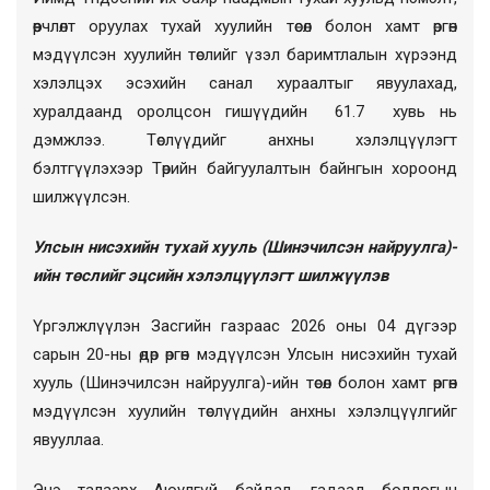
өөрчлөлт оруулах тухай хуулийн төсөл болон хамт өргөн
мэдүүлсэн хуулийн төслийг үзэл баримтлалын хүрээнд
хэлэлцэх эсэхийн санал хураалтыг явуулахад,
хуралдаанд оролцсон гишүүдийн 61.7 хувь нь
дэмжлээ. Төслүүдийг анхны хэлэлцүүлэгт
бэлтгүүлэхээр
Төрийн байгуулалтын байнгын хороонд
шилжүүлсэн.
Улсын нисэхийн тухай хууль
(
Шинэчилсэн найруулга)-
ийн төслийг эцсийн хэлэлцүүлэгт шилжүүлэв
Үргэлжлүүлэн Засгийн газ
раас
2026 оны 04 дүгээр
сарын 20-ны өдөр өргөн мэдүүлсэн Улсын нисэхийн тухай
хууль
(
Шинэчилсэн найруулга)-ийн төсөл болон хамт өргөн
мэдүүлсэн хуулийн төслүүдийн анхны хэлэлцүүлгийг
явууллаа.
Энэ талаарх Аюулгүй байдал, гадаад бодлогын