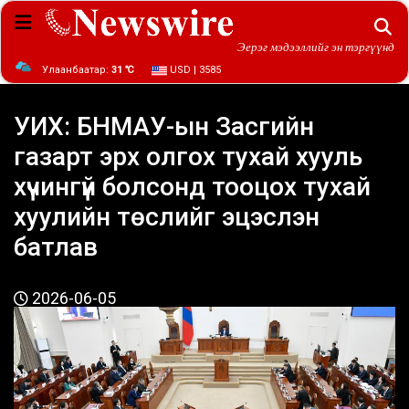
Эерэг мэдээллийг эн тэргүүнд
Улаанбаатар:
31 ℃
USD | 3585
УИХ: БНМАУ-ын Засгийн
газарт эрх олгох тухай хууль
хүчингүй болсонд тооцох тухай
хуулийн төслийг эцэслэн
батлав
2026-06-05