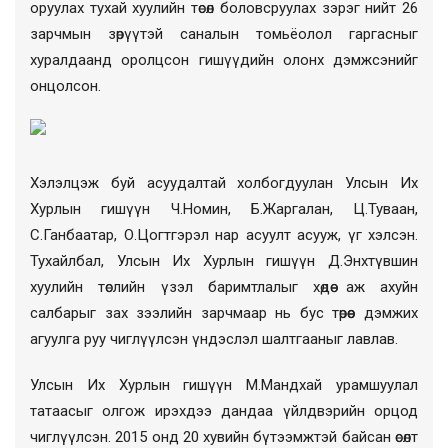
оруулах тухай хуулийн төсөл боловсруулах зэрэг нийт 26
зарчмын зөрүүтэй саналын томьёолол гаргасныг
хуралдаанд оролцсон гишүүдийн олонх дэмжсэнийг
онцолсон.
Хэлэлцэж буй асуудалтай холбогдуулан Улсын Их
Хурлын гишүүн Ч.Номин, Б.Жаргалан, Ц.Туваан,
С.Ганбаатар, О.Цогтгэрэл нар асуулт асууж, үг хэлсэн.
Тухайлбал, Улсын Их Хурлын гишүүн Д.Энхтүвшин
хуулийн төслийн үзэл баримтлалыг хөдөө аж ахуйн
салбарыг зах зээлийн зарчмаар нь бус төрөөс дэмжих
агуулга руу чиглүүлсэн үндэслэл шалтгааныг лавлав.
Улсын Их Хурлын гишүүн М.Мандхай урамшуулал
татаасыг олгож ирэхдээ дандаа үйлдвэрийн орцод
чиглүүлсэн. 2015 онд 20 хувийн бүтээмжтэй байсан өсөлт