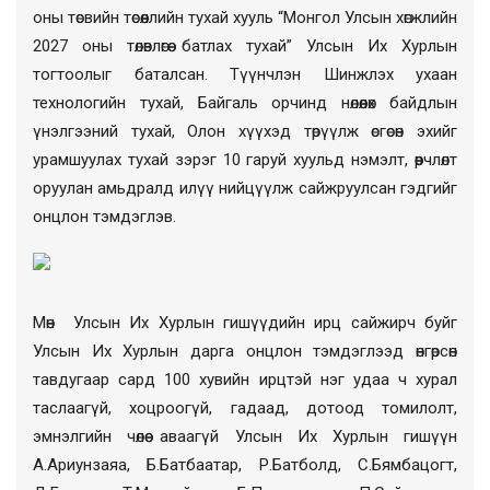
оны төсвийн төсөөллийн тухай хууль “Монгол Улсын хөгжлийн
2027 оны төлөвлөгөө батлах тухай” Улсын Их Хурлын
тогтоолыг баталсан. Түүнчлэн Шинжлэх ухаан
технологийн тухай, Байгаль орчинд нөлөөлөх байдлын
үнэлгээний тухай, Олон хүүхэд төрүүлж өсгөсөн эхийг
урамшуулах тухай зэрэг 10 гаруй хуульд нэмэлт, өөрчлөлт
оруулан амьдралд илүү нийцүүлж сайжруулсан гэдгийг
онцлон тэмдэглэв.
Мөн Улсын Их Хурлын гишүүдийн ирц сайжирч буйг
Улсын Их Хурлын дарга онцлон тэмдэглээд өнгөрсөн
тавдугаар сард 100 хувийн ирцтэй нэг удаа ч хурал
таслаагүй, хоцроогүй, гадаад, дотоод томилолт,
эмнэлгийн чөлөө аваагүй Улсын Их Хурлын гишүүн
А.Ариунзаяа, Б.Батбаатар, Р.Батболд, С.Бямбацогт,