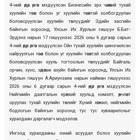
4-ний өдөр өргөн мэдүүлсэн Бизнесийн эрх чөлөөний тухай
хуулийн төсөл болон уг хуулийн төсөлтэй холбогдуулан
боловсруулсан хуулийн төслүүдийг Эдийн засгийн
байнгын хороонд, Улсын Их Хурлын гишүүн Б.Бат-
Эрдэнэ нарын 17 гишүүнээс 2026 оны 6 дугаар сарын
4-ний өдөр өргөн мэдүүлсэн Ойн тухай хуулийн шинэчилсэн
найруулгын төсөл болон уг хуулийн төсөлтэй холбогдуулан
боловсруулсан хууль тогтоолын төслүүдийг Байгаль
орчин, хүнс, хөдөө аж ахуйн байнгын хороонд, Улсын Их
Хурлын гишүүн А.Ариунзаяа нарын найман гишүүнээс
2026 оны 6 дугаар сарын 4-ний өдөр өргөн мэдүүлсэн
Нийгмийн даатгалын ерөнхий хуульд нэмэлт, өөрчлөлт
оруулах тухай хуулийн төслийг Хүний хөгжил, нийгмийн
бодлогын байнгын хороонд тус тус хуваарилсныг
хуралдаан даргалагч мэдээлэв.
Ингээд хуралдааны эхний асуудал болох хуулийн