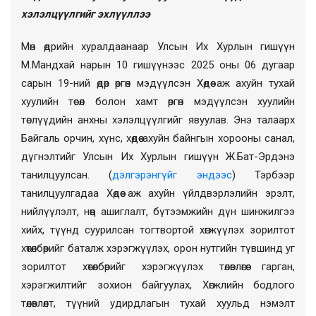
хэлэлцүүлгийг эхлүүллээ
Мөн өдрийн хуралдаанаар
Улсын Их Хурлын гишүүн
М.Мандхай нарын 10 гишүүнээс 2025 оны 06 дугаар
сарын 19-ний өдөр өргөн мэдүүлсэн Хөдөө аж ахуйн тухай
хуулийн төсөл болон хамт өргөн мэдүүлсэн хуулийн
төслүүдийн анхны хэлэлцүүлгийг явуулав. Энэ талаарх
Байгаль орчин, хүнс, хөдөө ахуйн байнгын хорооны санал,
дүгнэлтийг Улсын Их Хурлын гишүүн Ж.Бат-Эрдэнэ
танилцуулсан. (
дэлгэрэнгүйг эндээс
)
Тэрбээр
танилцуулгадаа
Хөдөө аж ахуйн үйлдвэрлэлийн эрэлт,
нийлүүлэлт, нөөц ашиглалт, бүтээмжийн дүн шинжилгээ
хийх, түүнд суурилсан тогтвортой хөгжүүлэх зорилтот
хөтөлбөрийг баталж хэрэгжүүлэх, орон нутгийн түвшинд уг
зорилтот хөтөлбөрийг хэрэгжүүлэх төлөвлөгөө гарган,
хэрэгжилтийг зохион байгуулах, Хөгжлийн бодлого
төлөвлөлт, түүний удирдлагын тухай хуульд нэмэлт