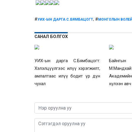
#
, #
УИХ-ЫН ДАРГА С.БЯМБАЦОГТ
МОНГОЛЫН ВОЛЕ
САНАЛ БОЛГОХ
УИХ-ын дарга С.Бямбацогт:
Байнгын
Хэлэлцүүлгээс илүү хэрэгжилт,
М.Мандха
амлалтаас илүү бодит үр дүн
Академий
чухал
хүлээн авч