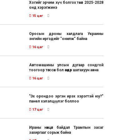
Хогийг эрчим хүч болгох төсөл 2025-2028
онд хэрэгжинэ
15 цаг
Оросын дроны халдлага Украины
энгийн иргэдийг "онилж" байна
16 цаг
Автомашины улсын дугаар сондгой
тоогоор төгссөн бол өнөөдөр шатахуун авна
16 цаг
"Эх орондоо эргэн ирэх хэрэгтэй юу?"
панел хэлэлцүүлэг боллоо
17 цаг
Ираны нөхцөл байдал Трампын засаг
захиргааг сорьж байна