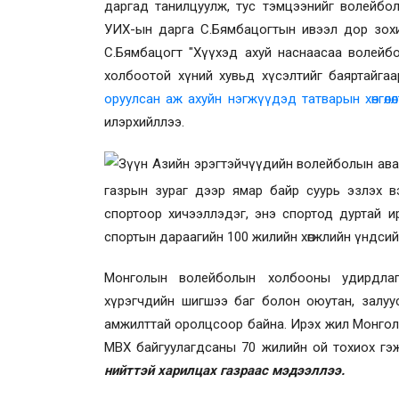
даргад танилцуулж, тус тэмцээнийг волейбол
УИХ-ын дарга С.Бямбацогтын ивээл дор зохи
С.Бямбацогт "Хүүхэд ахуй наснаасаа волейб
холбоотой хүний хувьд хүсэлтийг баяртайга
оруулсан аж ахуйн нэгжүүд
эд
татварын хөнгөл
илэрхийллээ.
Зүүн Азийн эрэгтэйчүүдийн волейболын ава
газрын зураг дээр ямар байр суурь эзлэх вэ
спортоор хичээллэдэг, энэ спортод дуртай 
спортын дараагийн 100 жилийн хөгжлийн үндси
Монголын волейболын холбооны удирдлага
хүрэгчдийн шигшээ баг болон оюутан, залу
амжилттай оролцсоор байна. Ирэх жил
Монгол
МВХ байгуулагдсаны 70 жилийн ой тохиох г
нийттэй харилцах газраас мэдээллээ.