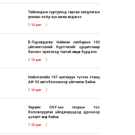
Тайландын сургуульд гарсан халдлагын
улмаас хоёр хүн амиа алджээ
12 цаг
Б.Пүрэвдагва: Найман салбарын 103
үйлчилгээний бүртгэлийг цуцалснаар
бизнес эрхлэхэд таатай нөхцөл бүрдэнэ
12 цаг
Нийслэлийн 107 шатахуун түгээх станц
АИ-92 автобензинээр үйлчилж байна
13 цаг
Украин ОХУ-ын газрын тос
боловсруулах үйлдвэрүүдэд дроноор
цохилт өгсөөр байна
13 цаг