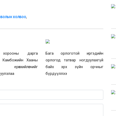
,
ЙБОЛЫН ХОЛБОО
 хорооны дарга
Бага орлоготой иргэдийн
й Камбожийн Хааны
орлогод татвар ногдуулахгүй
н ерөнхийлөгчийг
байх эрх зүйн орчныг
 уулзлаа
бүрдүүллээ