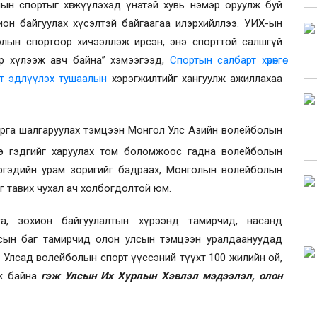
ын спортыг хөгжүүлэхэд үнэтэй хувь нэмэр оруулж буй
он байгуулах хүсэлтэй байгаагаа илэрхийллээ. УИХ-ын
олын спортоор хичээллэж ирсэн, энэ спорттой салшгүй
ар хүлээж авч байна” хэмээгээд,
С
портын салбарт хөрөнгө
өлт эдлүүлэх
тушаалын
хэрэгжилтийг хангуулж ажиллахаа
рга шалгаруулах
тэмцээн
Монгол Улс Азийн волейболын
 гэдгийг харуулах
том
боломж
оос гадна волейболын
иргэдийн урам зоригийг бадраах, Монголын волейболын
йг тавих чухал ач холбогдолтой юм.
, зохион байгуулалтын хүрээнд тамирчид, насанд
усын баг тамирчид олон улсын тэмцээн уралдаануудад
 Улсад волейболын спорт үүссэний түүхт 100 жилийн ой,
эж байна
гэж Улсын Их Хурлын Хэвлэл мэдээлэл, олон