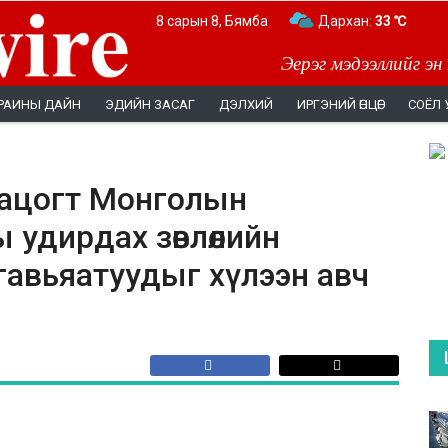
8 сарын 8, Бямба
Дархан:
33 ℃
Эерэг мэдээллийг эн
РАИНЫ ДАЙН
ЭДИЙН ЗАСАГ
ДЭЛХИЙ
ИРГЭНИЙ ӨНЦӨГ
СОЁЛ 
бацогт Монголын
удирдах зөвлөлийн
гавьяатуудыг хүлээн авч