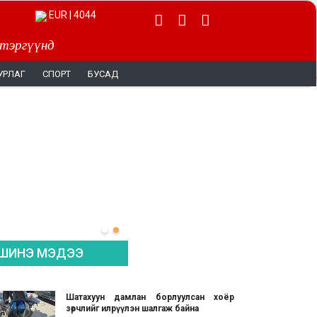
EUR | 4044
 тэргүүнд
УРЛАГ
СПОРТ
БУСАД
ШИНЭ МЭДЭЭ
Шатахуун дамлан борлуулсан хоёр
зөрчлийг илрүүлэн шалгаж байна