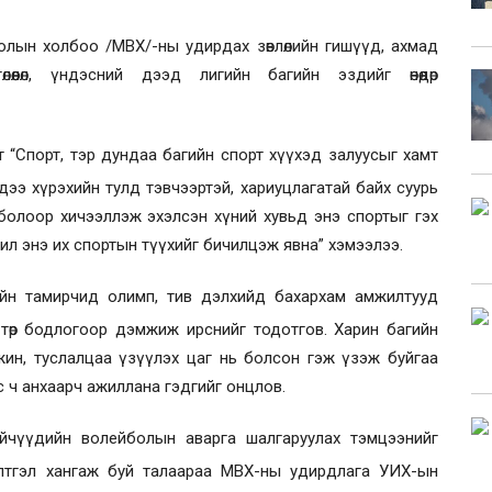
лын холбоо /МВХ/-ны удирдах зөвлөлийн гишүүд, ахмад
төлөөлөл, үндэсний дээд лигийн багийн эздийг
өнөөдөр
“Спорт, тэр дундаа багийн спорт хүүхэд залуусыг хамт
үндээ хүрэхийн тулд тэвчээртэй, хариуцлагатай байх суурь
болоор хичээллэж эхэлсэн хүний хувьд энэ спортыг гэх
жил энэ их спортын түүхийг бичилцэж явна” хэмээлээ.
хийн тамирчид олимп, тив дэлхийд бахархам амжилтууд
 төр бодлогоор дэмжиж ирснийг тодотгов. Харин багийн
жин, туслалцаа үзүүлэх цаг нь болсон гэж үзэж буйгаа
с ч анхаарч ажиллана гэдгийг онцлов.
йчүүдийн волейболын аварга шалгаруулах тэмцээнийг
элтгэл хангаж буй талаараа МВХ-ны удирдлага УИХ-ын