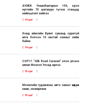
АҮЭБЯ: Улаанбаатарын 155, орон
нутгийн 75 шатахуун түгээх станцад
нийлүүлэлт хийлээ
14 цаг
Ховд аймгийн Буянт суманд сураггүй
алга болсон 10 настай охиныг хайж
байна
14 цаг
COP17: "Silk Road Caravan" олон улсын
аялал Монгол Улсад ирлээ
15 цаг
Монелийн гудамжны авто замыг өнөөдрөөс
хааж, засварлана
15 цаг