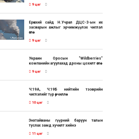
9 цаг
Ерөнхий сайд Н.Учрал ДЦС-3-ын их
засварын ажлыг эрчимжүүлэх чиглэл
өглөө
9 цаг
Украин Оросын "Wildberries"
компанийн агуулахад дроны цохилт өглөө
9 цаг
Ч:19А, Ч:19Б нийтийн тээврийн
чиглэлийг түр өөрчиллөө
10 цаг
Энхтайваны гүүрний баруун талын
туслах замд хучилт хийнэ
11 цаг