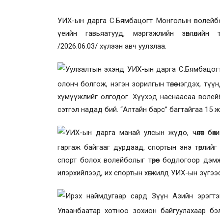
УИХ-ын дарга С.Бямбацогт
М
онголын волейбо
үеийн гавьяатууд, мэргэжлийн зөвлөлийн 
/2026.06.03/
хүлээн авч уулзлаа.
Уулзалтын эхэнд УИХ-ын дарга С.Бямбацогт 
олонч болгож, нэгэн зорилгын төлөө нэгдэх, тү
хүмүүжлийг олгодог. Хүүхэд наснаасаа волей
сэтгэл надад бий. “Алтайн барс” багтайгаа 15 
УИХ-ын дарга манай улсын жүдо, чөлөөт бө
гаргаж байгааг дурдаад, спортын энэ төрлийг
спорт болох волейболыг төрөөс бодлогоор дэм
илэрхийлээд, их спортын хөгжилд УИХ-ын зүгээ
Ирэх наймдугаар сард Зүүн Азийн эрэгтэ
Улаанбаатар хотноо зохион байгуулахаар б