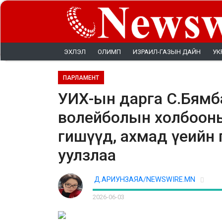
ЭХЛЭЛ
ОЛИМП
ИЗРАИЛ-ГАЗЫН ДАЙН
УК
ПАРЛАМЕНТ
УИХ-ын дарга С.Бям
волейболын холбооны 
гишүүд, ахмад үеийн 
уулзлаа
Д.АРИУНЗАЯА/NEWSWIRE.MN
2026-06-03