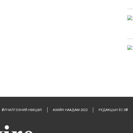
ҮЙЛЧИЛГЭЭНИЙ НӨХЦӨЛ
АЗИЙН НААДАМ-2022
РЕДАКЦЫН ЁС ЗҮЙ