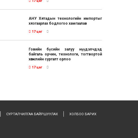
17 цаг
АНУ Хятадын технологийн импортыг
хязгаарлах бодлогоо хамгаалав
17 цаг
Говийн бүсийн залуу нүүдэлчдэд
байгаль орчин, технологи, тогтвортой
хөгжлийн сургалт орлоо
17 цаг
СУРТАЛЧИЛГАА БАЙРШУУЛАХ
ХОЛБОО БАРИХ