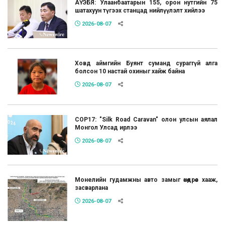
АҮЭБЯ: Улаанбаатарын 155, орон нутгийн 75
шатахуун түгээх станцад нийлүүлэлт хийлээ
2026-08-07
Ховд аймгийн Буянт суманд сураггүй алга
болсон 10 настай охиныг хайж байна
2026-08-07
COP17: "Silk Road Caravan" олон улсын аялал
Монгол Улсад ирлээ
2026-08-07
Монелийн гудамжны авто замыг өнөөдрөөс хааж,
засварлана
2026-08-07