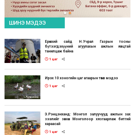
ШИНЭ МЭДЭЭ
Ерөнхий сайд Н.Учрал Газрын тосны
бүтээгдэхүүний агуулахын ажлын явцтай
танилцаж байна
1 цаг
Ирэх 10 хоногийн цаг агаарын төвөл мэдээ
1 цаг
Э.Рэнцэнханд: Монгол залуучууд ажлын зах
зээлийг зөвхөн Монголоор хязгаарлаж битгий
хараасай
1 цаг