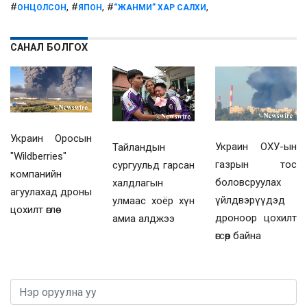
#
, #
, #
,
ОНЦОЛСОН
ЯПОН
“ЖАНМИ” ХАР САЛХИ
САНАЛ БОЛГОХ
Украин Оросын
Украин ОХУ-ын
Тайландын
"Wildberries"
газрын тос
сургуульд гарсан
компанийн
боловсруулах
халдлагын
агуулахад дроны
үйлдвэрүүдэд
улмаас хоёр хүн
цохилт өглөө
дроноор цохилт
амиа алджээ
өгсөөр байна