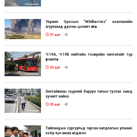
Украин Оросын "Wildberries" компанийн
агуулахад дроны цохилт өглөө
21 цаг
Ч:19А, Ч:19Б нийтийн тээврийн чиглэлийг түр
өөрчиллөө
22 цаг
Энхтайваны гүүрний баруун талын туслах замд
хучилт хийнэ
23 цаг
Тайландын сургуульд гарсан халдлагын улмаас
хоёр хүн амиа алджээ