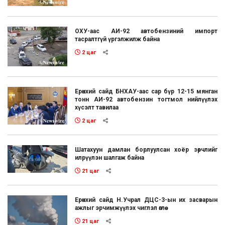
ОХУ-аас АИ-92 автобензиний импорт
тасралтгүй үргэлжилж байна
2 цаг
Ерөнхий сайд БНХАУ-аас сар бүр 12-15 мянган
тонн АИ-92 автобензин тогтмол нийлүүлэх
хүсэлт тавилаа
2 цаг
Шатахуун дамлан борлуулсан хоёр зөрчлийг
илрүүлэн шалгаж байна
21 цаг
Ерөнхий сайд Н.Учрал ДЦС-3-ын их засварын
ажлыг эрчимжүүлэх чиглэл өглөө
21 цаг