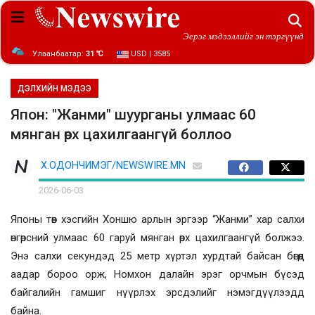
Эерэг мэдээллийг эн тэргүүнд
Улаанбаатар:
31 ℃
USD | 3585
ДЭЛХИЙН МЭДЭЭ
Япон: "Жанми" шуурганы улмаас 60
мянган өрх цахилгаангүй боллоо
Х.ОДОНЧИМЭГ/NEWSWIRE.MN
2026-06-03
Японы төв хэсгийн Хоншю арлын эргээр “Жанми” хар салхи
өнгөрсний улмаас 60 гаруй мянган өрх цахилгаангүй болжээ.
Энэ салхи секундэд 25 метр хүртэл хурдтай байсан бөгөөд
аадар бороо орж, Номхон далайн эрэг орчмын бүсэд
байгалийн гамшиг нүүрлэх эрсдэлийг нэмэгдүүлээдд
байна.