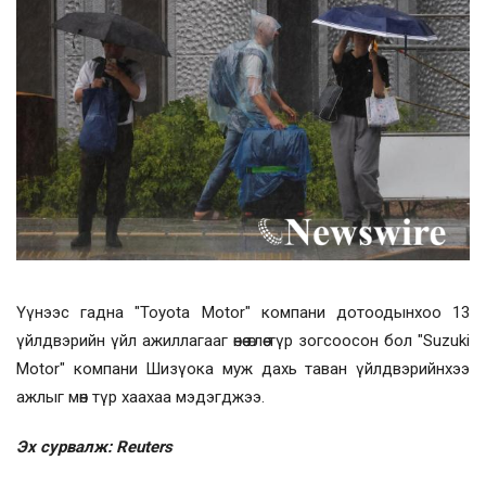
Үүнээс гадна "Toyota Motor" компани дотоодынхоо 13
үйлдвэрийн үйл ажиллагааг өнөө өглөө түр зогсоосон бол "Suzuki
Motor" компани Шизүока муж дахь таван үйлдвэрийнхээ
ажлыг мөн түр хаахаа мэдэгджээ.
Эх сурвалж: Reuters