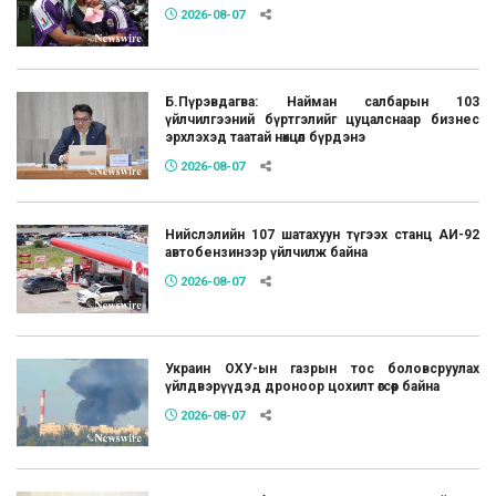
2026-08-07
Б.Пүрэвдагва: Найман салбарын 103
үйлчилгээний бүртгэлийг цуцалснаар бизнес
эрхлэхэд таатай нөхцөл бүрдэнэ
2026-08-07
Нийслэлийн 107 шатахуун түгээх станц АИ-92
автобензинээр үйлчилж байна
2026-08-07
Украин ОХУ-ын газрын тос боловсруулах
үйлдвэрүүдэд дроноор цохилт өгсөөр байна
2026-08-07