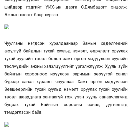
шийдвэр гэдгийг УИХ-ын дарга С.Бямбацогт онцолж,
Ажлын хэсэгт баяр хүргэв.
Чуулганы нэгдсэн хуралдаанаар Замын хөдөлгөөний
аюулгүй байдлын тухай хуульд нэмэлт, өөрчлөлт оруулах
тухай хуулийн төсөл болон хамт өргөн мэдүүлсэн хуулийн
төслүүдийн анхны хэлэлцүүлгийг үргэлжлүүлж, Хууль зүйн
байнгын хорооноос ирүүлсэн зарчмын зөрүүтэй санал
бүрээр санал хураалт явууллаа. Хамт өргөн мэдүүлсэн
Зөвшөөрлийн тухай хуульд нэмэлт оруулах тухай хуулийн
төсөл шаардлага хангаагүй гэж үзэн хууль санаачлагчид
буцаах тухай Байнгын хорооны санал, дүгнэлтэд
тэмдэглэсэн байв.