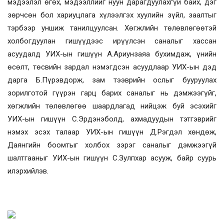
мэдээлэл өгөх, мэдээллийг нуун дарагдуулахгүй байх, дэг
зөрчсөн бол хариуцлага хүлээлгэх хуулийн зүйл, заалтыг
тэрбээр уншиж танилцуулсан. Хөгжлийн төлөвлөгөөтэй
холбогдуулан гишүүдээс ирүүлсэн саналыг хассан
асуудалд УИХ-ын гишүүн А.Ариунзаяа бухимдаж, үнийн
өсөлт, төсвийн зардал нэмэгдсэн асуудлаар УИХ-ын дэд
дарга Б.Пүрэвдорж, зам тээврийн ослыг бууруулах
зорилготой гүүрэн гарц барих саналыг нь дэмжээгүйг,
хөгжлийн төлөвлөгөө шаардлагад нийцэж буй эсэхийг
УИХ-ын гишүүн С.Эрдэнэболд, ахмадуудын тэтгэврийг
нэмэх эсэх талаар УИХ-ын гишүүн Д.Рэгдэл хөндөж,
Даянгийн боомтыг холбох зэрэг саналыг дэмжээгүй
шалтгааныг УИХ-ын гишүүн С.Зулпхар асууж, байр суурь
илэрхийлэв.