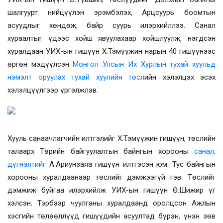
шалгуурт нийцүүлэн эрэмбэлэх, Арцсуурь боомтын
асуудлыг хөндөж, байр суурь илэрхийллээ. Санал
хураалтыг үдээс хойш явуулахаар хойшлуулж, нэгдсэн
хуралдаан УИХ-ын гишүүн Х.Тэмүүжин нарын 40 гишүүнээс
өргөн мэдүүлсэн
Монгол Улсын Их Хурлын тухай хуульд
нэмэлт оруулах тухай хуулийн төсл
ийн хэлэлцэх эсэх
хэлэлцүүлгээр үргэлжлэв.
Хууль санаачлагчийн илтгэлийг Х.Тэмүүжин гишүүн, төслийн
талаарх Төрийн байгуулалтын байнгын хорооны
санал,
дүгнэлтийг
А.Ариунзаяа гишүүн илтгэсэн юм. Тус байнгын
хорооны хуралдаанаар төслийг дэмжээгүй гэв.
Төслийг
дэмжиж буйгаа илэрхийлж УИХ-ын гишүүн Ө.Шижир үг
хэлсэн. Тэрбээр чуулганы хуралдаанд оролцсон Ажлын
хэсгийн төлөөллүүд гишүүдийн асуултад бүрэн, үнэн зөв