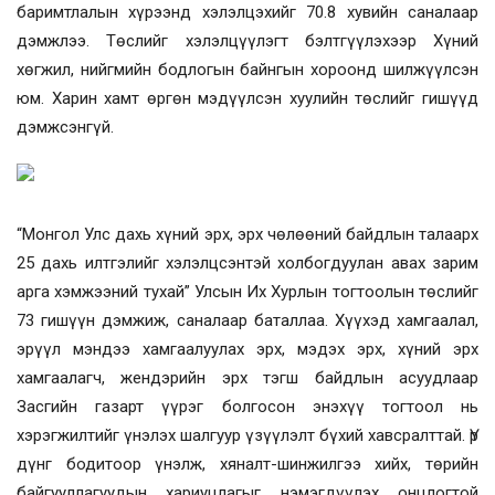
баримтлалын хүрээнд хэлэлцэхийг 70.8 хувийн саналаар
дэмжлээ. Төслийг хэлэлцүүлэгт бэлтгүүлэхээр Хүний
хөгжил, нийгмийн бодлогын байнгын хороонд шилжүүлсэн
юм. Харин хамт өргөн мэдүүлсэн хуулийн төслийг гишүүд
дэмжсэнгүй.
“Монгол Улс дахь хүний эрх, эрх чөлөөний байдлын талаарх
25 дахь илтгэлийг хэлэлцсэнтэй холбогдуулан авах зарим
арга хэмжээний тухай” Улсын Их Хурлын тогтоолын төслийг
73 гишүүн дэмжиж, саналаар баталлаа. Х
үүхэд хамгаалал,
эрүүл мэндээ хамгаалуулах эрх, мэдэх эрх, хүний эрх
хамгаалагч, жендэрийн эрх тэгш байдлын асуудлаар
Засгийн газарт үүрэг болгосон энэхүү тогтоол нь
хэрэгжилтийг үнэлэх шалгуур үзүүлэлт бүхий хавсралттай. Үр
дүнг бодитоор үнэлж, хяналт-шинжилгээ хийх, төрийн
байгууллагуудын хариуцлагыг нэмэгдүүлэх
онцлогтой