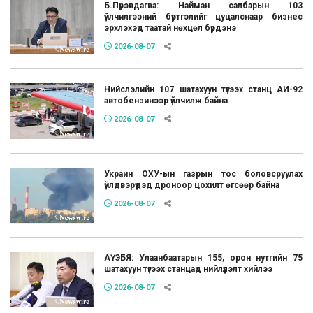
Б.Пүрэвдагва: Найман салбарын 103
үйлчилгээний бүртгэлийг цуцалснаар бизнес
эрхлэхэд таатай нөхцөл бүрдэнэ
2026-08-07
Нийслэлийн 107 шатахуун түгээх станц АИ-92
автобензинээр үйлчилж байна
2026-08-07
Украин ОХУ-ын газрын тос боловсруулах
үйлдвэрүүдэд дроноор цохилт өгсөөр байна
2026-08-07
АҮЭБЯ: Улаанбаатарын 155, орон нутгийн 75
шатахуун түгээх станцад нийлүүлэлт хийлээ
2026-08-07