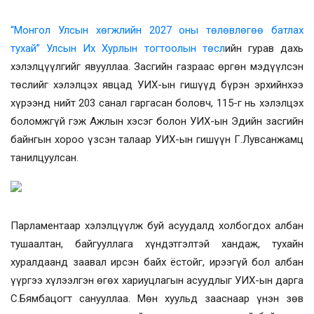
“
Монгол Улсын хөгжлийн 2027 оны төлөвлөгөө батлах
тухай” Улсын Их Хурлын тогтоолын төсл
ийн гурав дахь
хэлэлцүүлгийг явууллаа. Засгийн газраас өргөн мэдүүлсэн
төслийг хэлэлцэх явцад УИХ-ын гишүүд бүрэн эрхийнхээ
хүрээнд нийт 203 санал гаргасан боловч, 115-г нь хэлэлцэх
боломжгүй гэж Ажлын хэсэг болон УИХ-ын Эдийн засгийн
байнгын хороо үзсэн талаар УИХ-ын гишүүн Г.Лувсанжамц
танилцуулсан.
Парламентаар хэлэлцүүлж буй асуудалд холбогдох албан
тушаалтан, байгууллага хүндэтгэлтэй хандаж, тухайн
хуралдаанд заавал ирсэн байх ёстойг, ирээгүй бол албан
үүргээ хүлээлгэн өгөх хариуцлагын асуудлыг УИХ-ын дарга
С.Бямбацогт санууллаа. Мөн хуульд зааснаар үнэн зөв