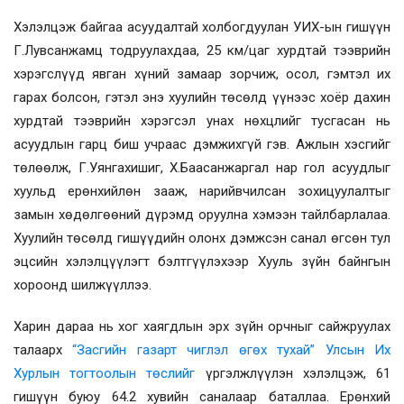
Хэлэлцэж байгаа асуудалтай холбогдуулан УИХ-ын гишүүн
Г.Лувсанжамц тодруулахдаа, 25 км
/
цаг хурдтай тээврийн
хэрэгслүүд явган хүний замаар зорчиж, осол, гэмтэл их
гарах болсон, гэтэл энэ хуулийн төсөлд үүнээс хоёр дахин
хурдтай тээврийн хэрэгсэл унах нөхцлийг тусгасан нь
асуудлын гарц биш учраас дэмжихгүй гэв.
Ажлын хэсгийг
төлөөлж, Г.Уянгахишиг, Х.Баасанжаргал нар гол асуудлыг
хуульд ерөнхийлөн зааж, нарийвчилсан зохицуулалтыг
замын хөдөлгөөний дүрэмд оруулна хэмээн тайлбарлалаа.
Хуулийн төсөлд гишүүдийн олонх дэмжсэн санал өгсөн тул
эцсийн хэлэлцүүлэгт бэлтгүүлэхээр Хууль зүйн байнгын
хороонд шилжүүллээ.
Харин дараа нь хог хаягдлын эрх зүйн орчныг сайжруулах
талаарх
“Засгийн газарт чиглэл өгөх тухай” Улсын Их
Хурлын тогтоолын төслийг
үргэлжлүүлэн хэлэлцэж, 61
гишүүн буюу 64.2 хувийн саналаар баталлаа.
Ерөнхий