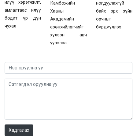
илүү хэрэгжилт,
Камбожийн
ногдуулахгүй
амлалтаас илүү
Хааны
байх эрх зүйн
бодит үр дүн
Академийн
орчныг
чухал
ерөнхийлөгчийг
бүрдүүллээ
хүлээн авч
уулзлаа
0 / 1000
Хадгалах