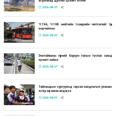
агуулахад дроны цохилт өглөө
2026-08-07
Ч:19А, Ч:19Б нийтийн тээврийн чиглэлийг түр
өөрчиллөө
2026-08-07
Энхтайваны гүүрний баруун талын туслах замд
хучилт хийнэ
2026-08-07
Тайландын сургуульд гарсан халдлагын улмаас
хоёр хүн амиа алджээ
2026-08-07