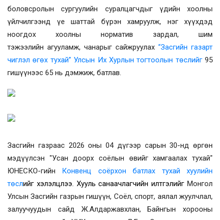
боловсролын сургуулийн суралцагчдыг үдийн хоолны
үйлчилгээнд үе шаттай бүрэн хамруулж, нэг хүүхдэд
ноогдох хоолны норматив зардал, шим
тэжээлийн
агууламж, чанарыг сайжруулах
“Засгийн газарт
чиглэл өгөх тухай”
Улсын Их Хурлын тогтоолын төслийг
95
гишүүнээс 65 нь дэмжиж, батлав.
Засгийн газраас 2026 оны 04 дүгээр сарын 30-нд өргөн
мэдүүлсэн "Усан доорх соёлын өвийг хамгаалах тухай"
ЮНЕСКО-гийн
Конвенц соёрхон батлах тухай хуулийн
төсл
ийг хэлэлцлээ. Хууль санаачлагчийн илтгэлийг
Монгол
Улсын Засгийн газрын гишүүн, Соёл, спорт, аялал жуулчлал,
залуучуудын сайд
Ж.Алдаржавхлан, Байнгын хорооны