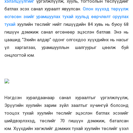
хэлэлцүүлгийг
үргэлжлүүлж, хууль, тогтоолын төслүүдийг
батлах эсэх санал хураалт явуулсан.
Олон хүүхэд төрүүлж
өсгөсөн эхийг урамшуулах тухай хуульд өөрчлөлт оруулах
тухай
хуулийн төслийг нийт гишүүдийн 84 хувь нь буюу 68
гишүүн дэмжиж санал өгсөнөөр эцэслэн батлав. Энэ нь
цаашид “Эхийн алдар” одонг олгохдоо хүүхдийнх нь насыг
үл харгалзах, урамшууллын шалгуурыг цөөлж буй
онцлогтой юм.
Нэгдсэн хуралдаанаар санал хураалтыг үргэлжлүүлж,
Эрүүгийн хуулийн зарим зүйл заалтыг хүчингүй болсонд
тооцох тухай хуулийн төслийг эцэслэн батлах эсэхийг
шийдвэрлэхэд, төслийг 70 гишүүн дэмжиж, баталсан
юм.
Хүүхдийн хөгжлийг дэмжих тухай хуулийн төслийг үзэл