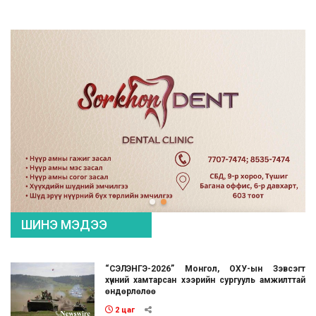
ШИНЭ МЭДЭЭ
“СЭЛЭНГЭ-2026” Монгол, ОХУ-ын Зэвсэгт
хүчний хамтарсан хээрийн сургууль амжилттай
өндөрлөлөө
2 цаг