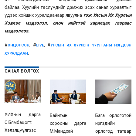
байлаа.
Хуулийн төслүүдийг дэмжих эсэх санал хураалтыг
үдээс хойших хуралдаанаар явуулна
гэж Улсын Их Хурлын
Хэвлэл мэдээлэл, олон нийттэй харилцах газраас
мэдээллээ.
#
, #
, #
ОНЦОЛСОН
LIVE
УЛСЫН ИХ ХУРЛЫН ЧУУЛГАНЫ НЭГДСЭН
,
ХУРАЛДААН
САНАЛ БОЛГОХ
УИХ-ын дарга
Байнгын
Бага орлоготой
С.Бямбацогт:
хорооны дарга
иргэдийн
Хэлэлцүүлгээс
М.Мандхай
орлогод татвар