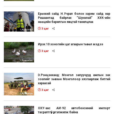
Ерөнхий сайд Н.Учрал болон зарим сайд нар
Рашаантад байрлах “Шунхлай” ХХК-ийн
нөөцийн барилгын явцтай танилцлаа
3 цаг
Ирэх 10 хоногийн цаг агаарын төвөл мэдээ
3 цаг
Э.Рэнцэнханд: Монгол залуучууд ажлын зах
зээлийг зөвхөн Монголоор хязгаарлаж битгий
хараасай
3 цаг
ОХУ-аас АИ-92 автобензиний импорт
тасралтгүй үргэлжилж байна