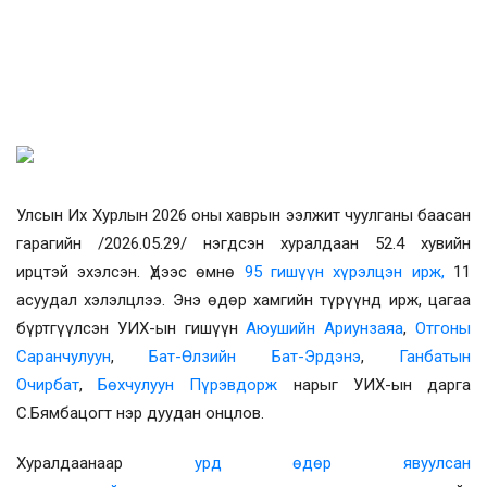
Улсын Их Хурлын 2026 оны хаврын ээлжит чуулганы баасан
гарагийн
/2026.05.29/
нэгдсэн хуралдаан 52.4 хувийн
ирцтэй
эхэлсэн. Үдээс өмнө
95 гишүүн хүрэлцэн ирж,
11
асуудал хэлэлцлээ. Энэ өдөр хамгийн түрүүнд ирж, цагаа
бүртгүүлсэн УИХ-ын гишүүн
Аюушийн Ариунзаяа
,
Отгоны
Саранчулуун
,
Бат-Өлзийн Бат-Эрдэнэ
,
Ганбатын
Очирбат
,
Бөхчулуун Пүрэвдорж
нарыг
УИХ-ын дарга
С.Бямбацогт нэр дуудан онцлов.
Хуралдаанаар
урд өдөр явуулсан