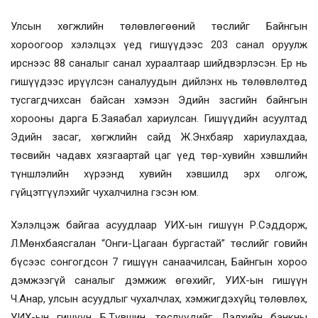
Улсын хөгжлийн төлөвлөгөөний төслийг Байнгын
хороогоор хэлэлцэх үед гишүүдээс 203 санал оруулж
ирснээс 88 саналыг санал хураалтаар шийдвэрлэсэн. Ер нь
гишүүдээс ирүүлсэн саналуудын дийлэнх нь төлөвлөлтөд
тусгагдчихсан байсан хэмээн Эдийн засгийн байнгын
хорооны дарга Б.Заяабал хариулсан.
Гишүүдийн асуултад
Эдийн засаг, хөгжлийн сайд Ж.Энхбаяр хариулахдаа,
төсвийн чадавх хязгаартай цаг үед төр-хувийн хэвшлийн
түншлэлийн хүрээнд хувийн хэвшилд эрх олгож,
гүйцэтгүүлэхийг чухалчилна гэсэн юм.
Хэлэлцэж байгаа асуудлаар УИХ-ын гишүүн Р.Сэддорж,
Л.Мөнхбаясгалан “Онги-Цагаан бургастай” төслийг говийн
бүсээс сонгогдсон 7 гишүүн санаачилсан, Байнгын хороо
дэмжээгүй саналыг дэмжиж өгөхийг, УИХ-ын гишүүн
Ч.Анар, улсын асуудлыг чухалчлах, хэмжигдэхүйц төлөвлөх,
УИХ-ын гишүүн Б.Түвшин, төслүүдийг Дэлхийн банкны