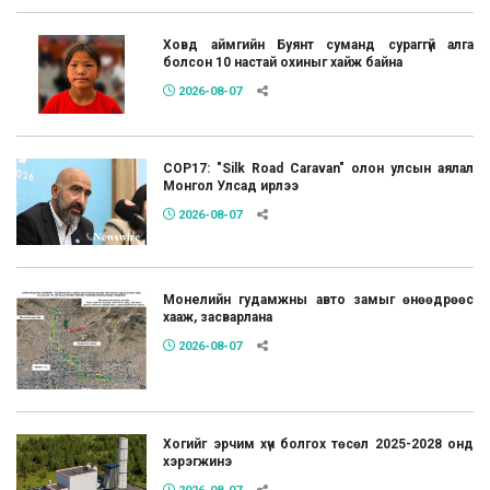
Ховд аймгийн Буянт суманд сураггүй алга
болсон 10 настай охиныг хайж байна
2026-08-07
COP17: "Silk Road Caravan" олон улсын аялал
Монгол Улсад ирлээ
2026-08-07
Монелийн гудамжны авто замыг өнөөдрөөс
хааж, засварлана
2026-08-07
Хогийг эрчим хүч болгох төсөл 2025-2028 онд
хэрэгжинэ