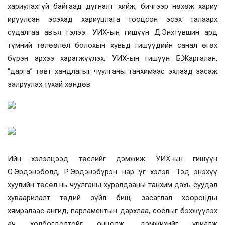
хариулахгүй байгаад дүгнэлт хийж, бичгээр нөхөж хариу
ирүүлсэн эсэхэд хариуцлага тооцсон эсэх талаарх
судалгаа авъя гэлээ. УИХ-ын гишүүн Д.Энхтүвшин ард
түмний төлөөлөл болохын хувьд гишүүдийн санал өгөх
бүрэн эрхээ хэрэгжүүлэх, УИХ-ын гишүүн Б.Жаргалан,
“дарга” төвт хандлагыг чуулганы танхимаас эхлээд засаж
залруулах тухай хөндөв.
Ийн хэлэлцээд төслийг дэмжиж УИХ-ын гишүүн
С.Эрдэнэболд, Р.Эрдэнэбүрэн нар үг хэлэв. Тэд энэхүү
хуулийн төсөл нь чуулганы хуралдааны танхим дахь суудал
хуваарилалт төдий зүйл биш, засаглал хооронды
хямралаас ангид, парламентын дархлаа, соёлыг бэхжүүлэх
ач холбогдолтойг онцолж, дэмжихийг уриалж