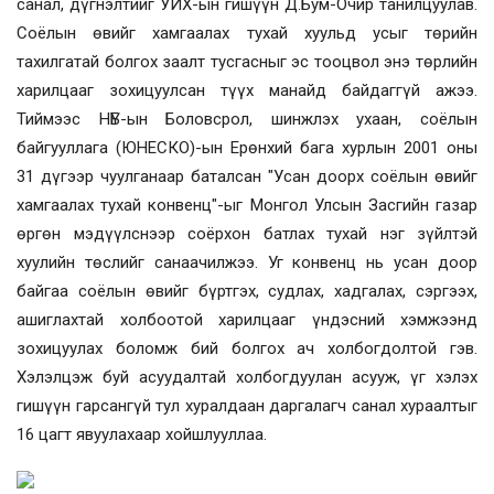
санал, дүгнэлтийг УИХ-ын гишүүн Д.Бум-Очир танилцуулав.
Соёлын өвийг хамгаалах тухай хуульд усыг төрийн
тахилгатай болгох заалт тусгасныг эс тооцвол энэ төрлийн
харилцааг зохицуулсан түүх манайд байдаггүй ажээ.
Тиймээс НҮБ-ын
Боловсрол, шинжлэх ухаан, соёлын
байгууллага (ЮНЕСКО)-ын Ерөнхий бага хурлын 2001 оны
31 дүгээр чуулганаар баталсан "Усан доорх соёлын өвийг
хамгаалах тухай конвенц"-ыг Монгол Улсын Засгийн газар
өргөн мэдүүлснээр соёрхон батлах тухай
нэг зүйлтэй
хуулийн төслийг санаачилжээ. Уг конвенц нь усан доор
байгаа соёлын өвийг бүртгэх, судлах, хадгалах, сэргээх,
ашиглахтай холбоотой харилцааг үндэсний хэмжээнд
зохицуулах боломж бий болгох ач холбогдолтой гэв.
Хэлэлцэж буй асуудалтай холбогдуулан асууж, үг хэлэх
гишүүн гарсангүй тул хуралдаан даргалагч санал хураалтыг
16 цагт явуулахаар хойшлууллаа.