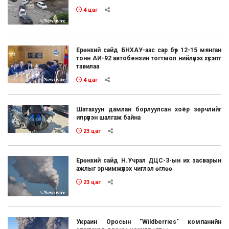
4 цаг
Ерөнхий сайд БНХАУ-аас сар бүр 12-15 мянган
тонн АИ-92 автобензин тогтмол нийлүүлэх хүсэлт
тавилаа
4 цаг
Шатахуун дамлан борлуулсан хоёр зөрчлийг
илрүүлэн шалгаж байна
23 цаг
Ерөнхий сайд Н.Учрал ДЦС-3-ын их засварын
ажлыг эрчимжүүлэх чиглэл өглөө
23 цаг
Украин Оросын "Wildberries" компанийн