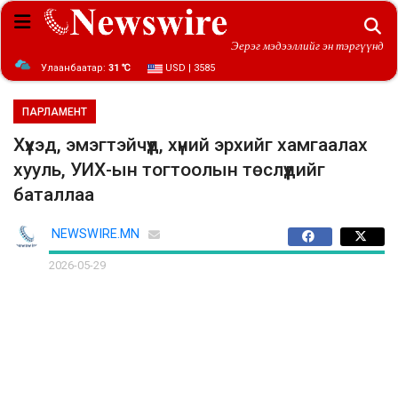
Эерэг мэдээллийг эн тэргүүнд
Улаанбаатар:
31 ℃
USD | 3585
ПАРЛАМЕНТ
Хүүхэд, эмэгтэйчүүд, хүний эрхийг хамгаалах
хууль, УИХ-ын тогтоолын төслүүдийг
баталлаа
NEWSWIRE.MN
2026-05-29