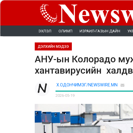
ЭХЛЭЛ
ОЛИМП
ИЗРАИЛ-ГАЗЫН ДАЙН
УК
ДЭЛХИЙН МЭДЭЭ
АНУ-ын Колорадо муж
хантавирусийн халдв
Х.ОДОНЧИМЭГ/NEWSWIRE.MN
2026-05-19