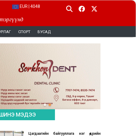
EUR | 4048
 тэргүүнд
УРЛАГ
СПОРТ
БУСАД
ШИНЭ МЭДЭЭ
Цагдаагийн байгууллага нэг өдрийн