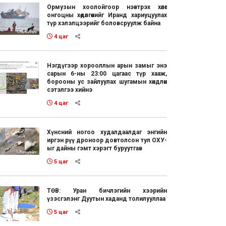
Ормузын хоолойгоор нэвтрэх хөлөг
онгоцны хөдөлгөөнийг Иранд хариуцуулах
түр хэлэлцээрийг боловсруулж байна
4 цаг
Нэгдүгээр хорооллын арын замыг энэ
сарын 6-ны 23:00 цагаас түр хааж,
борооны ус зайлуулах шугамын хөндлөн
сэтэлгээ хийнэ
4 цаг
Хүнсний ногоо худалдаалдаг энгийн
иргэн рүү дроноор довтолсон тул ОХУ-
ыг дайны гэмт хэрэгт буруутгав
5 цаг
ТӨВ: Уран бичлэгийн хээрийн
үзэсгэлэнг Дуутын хаданд толилууллаа
5 цаг