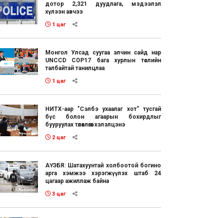
дотор 2,321 дуудлага, мэдээлэл
хүлээн авчээ
1 цаг
Монгол Улсад суугаа элчин сайд нар
UNCCD COP17 бага хурлын төслийн
талбайтай танилцлаа
1 цаг
НИТХ-аар "Сэлбэ ухаалаг хот" тусгай
бүс болон агаарын бохирдлыг
бууруулах төлөвлөгөөг хэлэлцэнэ
2 цаг
АҮЭБЯ: Шатахуунтай холбоотой богино
арга хэмжээ хэрэгжүүлэх штаб 24
цагаар ажиллаж байна
3 цаг