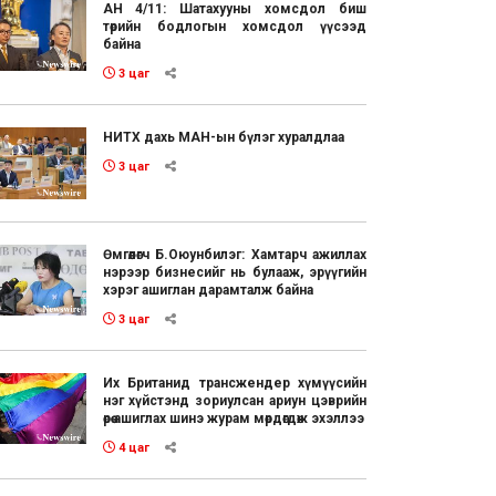
АН 4/11: Шатахууны хомсдол биш
төрийн бодлогын хомсдол үүсээд
байна
3 цаг
НИТХ дахь МАН-ын бүлэг хуралдлаа
3 цаг
Өмгөөлөгч Б.Оюунбилэг: Хамтарч ажиллах
нэрээр бизнесийг нь булааж, эрүүгийн
хэрэг ашиглан дарамталж байна
3 цаг
Их Британид трансжендер хүмүүсийн
нэг хүйстэнд зориулсан ариун цэврийн
өрөө ашиглах шинэ журам мөрдөгдөж эхэллээ
4 цаг