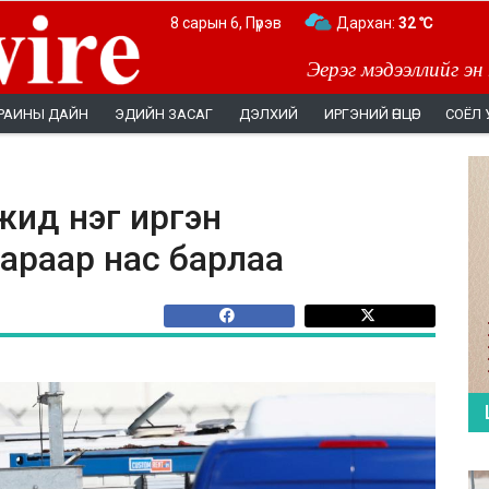
8 сарын 6, Пүрэв
Дархан:
32 ℃
Эерэг мэдээллийг эн
РАИНЫ ДАЙН
ЭДИЙН ЗАСАГ
ДЭЛХИЙ
ИРГЭНИЙ ӨНЦӨГ
СОЁЛ 
ид нэг иргэн
араар нас барлаа