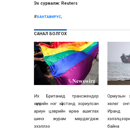
Эх сурвалж: Reuters
#
,
ХАНТАВИРУС
САНАЛ БОЛГОХ
Их Британид трансжендер
Ормузын х
хүмүүсийн нэг хүйстэнд зориулсан
хөлөг онг
ариун цэврийн өрөө ашиглах
Иранд х
шинэ журам мөрдөгдөж
хэлэлцээ
эхэллээ
байна