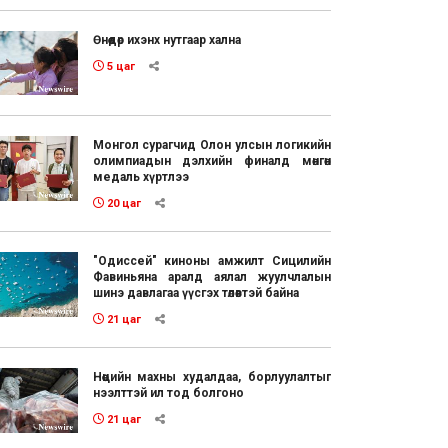
Өнөөдөр ихэнх нутгаар хална
5 цаг
Монгол сурагчид Олон улсын логикийн
олимпиадын дэлхийн финалд мөнгөн
медаль хүртлээ
20 цаг
"Одиссей" киноны амжилт Сицилийн
Фавиньяна аралд аялал жуулчлалын
шинэ давлагаа үүсгэх төлөвтэй байна
21 цаг
Нөөцийн махны худалдаа, борлуулалтыг
нээлттэй ил тод болгоно
21 цаг