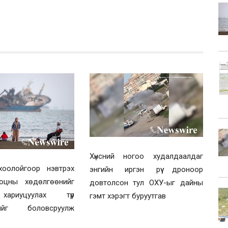
Хүнсний ногоо худалдаалдаг
оолойгоор нэвтрэх
энгийн иргэн рүү дроноор
оцны хөдөлгөөнийг
довтолсон тул ОХУ-ыг дайны
ариуцуулах түр
гэмт хэрэгт буруутгав
рийг боловсруулж