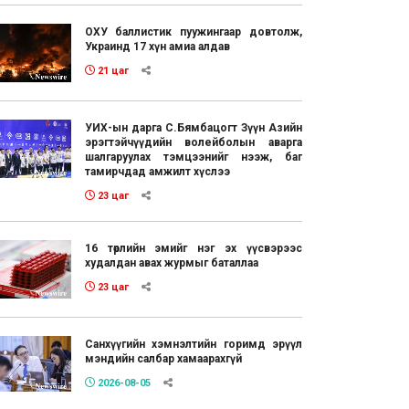
ОХУ баллистик пуужингаар довтолж,
Украинд 17 хүн амиа алдав
21 цаг
УИХ-ын дарга С.Бямбацогт Зүүн Азийн
эрэгтэйчүүдийн волейболын аварга
шалгаруулах тэмцээнийг нээж, баг
тамирчдад амжилт хүслээ
23 цаг
16 төрлийн эмийг нэг эх үүсвэрээс
худалдан авах журмыг баталлаа
23 цаг
Санхүүгийн хэмнэлтийн горимд эрүүл
мэндийн салбар хамаарахгүй
2026-08-05