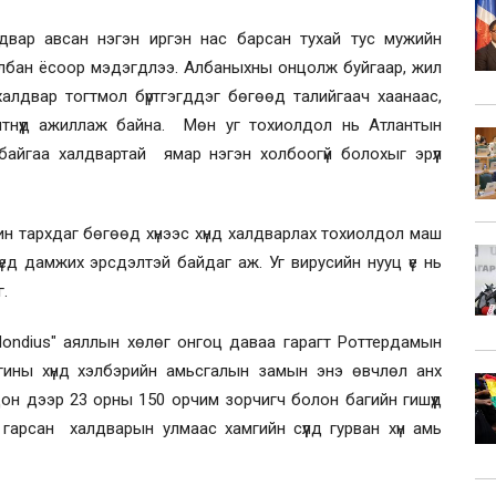
вар авсан нэгэн иргэн нас барсан тухай тус мужийн
 албан ёсоор мэдэгдлээ. Албаныхны онцолж буйгаар, жил
алдвар тогтмол бүртгэгддэг бөгөөд талийгаач хаанаас,
лтнүүд ажиллаж байна. Мөн уг тохиолдол нь Атлантын
айгаа халдвартай ямар нэгэн холбоогүй болохыг эрүүл
н тархдаг бөгөөд хүнээс хүнд халдварлах тохиолдол маш
үед дамжих эрсдэлтэй байдаг аж. Уг вирусийн нууц үе нь
.
ondius" аяллын хөлөг онгоц даваа гарагт Роттердамын
ины хүнд хэлбэрийн амьсгалын замын энэ өвчлөл анх
цон дээр 23 орны 150 орчим зорчигч болон багийн гишүүд
арсан халдварын улмаас хамгийн сүүлд гурван хүн амь