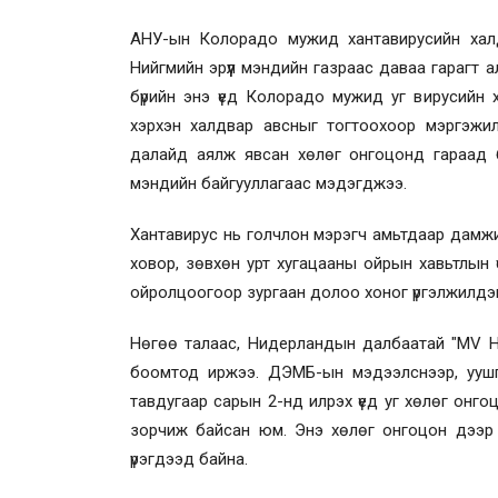
АНУ-ын Колорадо мужид хантавирусийн халд
Нийгмийн эрүүл мэндийн газраас даваа гарагт
бүрийн энэ үед Колорадо мужид уг вирусийн х
хэрхэн халдвар авсныг тогтоохоор мэргэжи
далайд аялж явсан хөлөг онгоцонд гараад б
мэндийн байгууллагаас мэдэгджээ.
Хантавирус нь голчлон мэрэгч амьтдаар дамжи
ховор, зөвхөн урт хугацааны ойрын хавьтлын 
ойролцоогоор зургаан долоо хоног үргэлжилдэг
Нөгөө талаас, Нидерландын далбаатай "MV H
боомтод иржээ. ДЭМБ-ын мэдээлснээр, уушг
тавдугаар сарын 2-нд илрэх үед уг хөлөг онго
зорчиж байсан юм. Энэ хөлөг онгоцон дээр г
үрэгдээд байна.