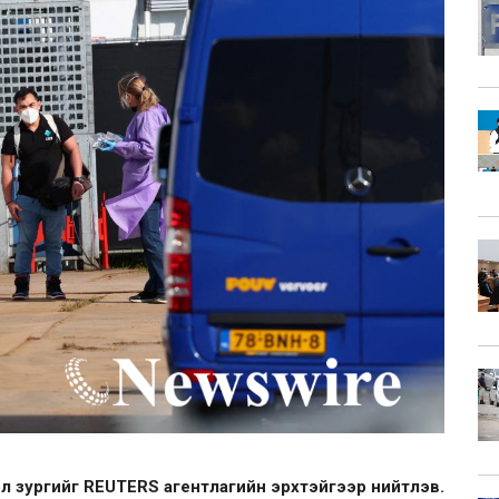
л зургийг REUTERS агентлагийн эрхтэйгээр нийтлэв.