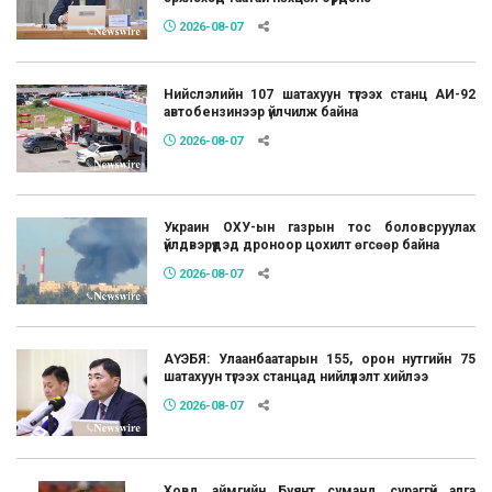
2026-08-07
Нийслэлийн 107 шатахуун түгээх станц АИ-92
автобензинээр үйлчилж байна
2026-08-07
Украин ОХУ-ын газрын тос боловсруулах
үйлдвэрүүдэд дроноор цохилт өгсөөр байна
2026-08-07
АҮЭБЯ: Улаанбаатарын 155, орон нутгийн 75
шатахуун түгээх станцад нийлүүлэлт хийлээ
2026-08-07
Ховд аймгийн Буянт суманд сураггүй алга