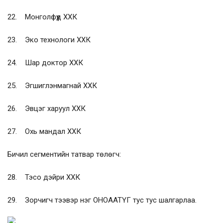
22. Монголфүүд ХХК
23. Эко технологи ХХК
24. Шар доктор ХХК
25. Эгшиглэнмагнай ХХК
26. Эвцэг харуул ХХК
27. Охь мандал ХХК
Бичил сегментийн татвар төлөгч:
28. Тэсо дэйри ХХК
29. Зорчигч тээвэр нэг ОНОААТҮГ тус тус шалгарлаа.