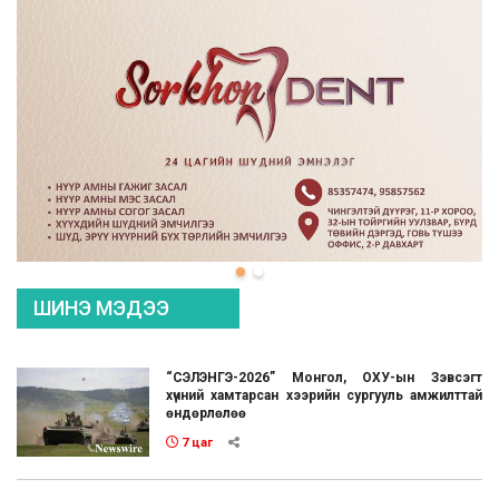
ШИНЭ МЭДЭЭ
“СЭЛЭНГЭ-2026” Монгол, ОХУ-ын Зэвсэгт
хүчний хамтарсан хээрийн сургууль амжилттай
өндөрлөлөө
7 цаг