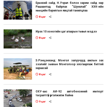
Ерөнхий сайд Н.Учрал болон зарим сайд нар
Рашаантад байрлах “Шунхлай” ХХК-ийн
нөөцийн барилгын явцтай танилцлаа
8 цаг
Ирэх 10 хоногийн цаг агаарын төвөл мэдээ
8 цаг
Э.Рэнцэнханд: Монгол залуучууд ажлын зах
зээлийг зөвхөн Монголоор хязгаарлаж битгий
хараасай
8 цаг
ОХУ-аас АИ-92 автобензиний импорт
тасралтгүй үргэлжилж байна
9 цаг