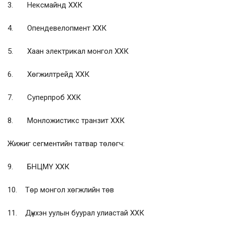
3. Нексмайнд ХХК
4. Опендевелопмент ХХК
5. Хаан электрикал монгол ХХК
6. Хөгжилтрейд ХХК
7. Суперпроб ХХК
8. Монложистикс транзит ХХК
Жижиг сегментийн татвар төлөгч:
9. БНЦМҮ ХХК
10. Төр монгол хөгжлийн төв
11. Дүнхэн уулын буурал улиастай ХХК