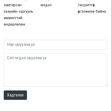
хамтарсан
мэдээ
тасралтгүй
хээрийн сургууль
үргэлжилж байна
амжилттай
өндөрлөлөө
0 / 1000
Хадгалах