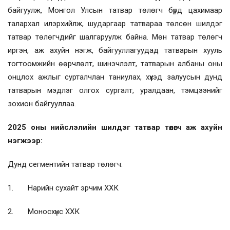
байгуулж, Монгол Улсын татвар төлөгч бүрд цахимаар
талархал илэрхийлж, шударгаар татвараа төлсөн шилдэг
татвар төлөгчдийг шалгаруулж байна. Мөн татвар төлөгч
иргэн, аж ахуйн нэгж, байгууллагуудад татварын хууль
тогтоомжийн өөрчлөлт, шинэчлэлт, татварын албаны оны
онцлох ажлыг сурталчлан таниулах, хүүхэд залуусын дунд
татварын мэдлэг олгох сургалт, уралдаан, тэмцээнийг
зохион байгууллаа.
2025 оны нийслэлийн шилдэг татвар төлөгч аж ахуйн
нэгжээр:
Дунд сегментийн татвар төлөгч:
1. Нарийн сухайт эрчим ХХК
2. Моносхүнс ХХК