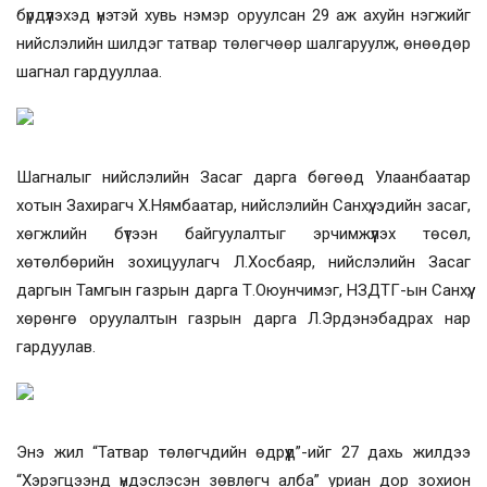
бүрдүүлэхэд үнэтэй хувь нэмэр оруулсан 29 аж ахуйн нэгжийг
нийслэлийн шилдэг татвар төлөгчөөр шалгаруулж, өнөөдөр
шагнал гардууллаа.
Шагналыг нийслэлийн Засаг дарга бөгөөд Улаанбаатар
хотын Захирагч Х.Нямбаатар, нийслэлийн Санхүү, эдийн засаг,
хөгжлийн бүтээн байгуулалтыг эрчимжүүлэх төсөл,
хөтөлбөрийн зохицуулагч Л.Хосбаяр, нийслэлийн Засаг
даргын Тамгын газрын дарга Т.Оюунчимэг, НЗДТГ-ын Санхүү,
хөрөнгө оруулалтын газрын дарга Л.Эрдэнэбадрах нар
гардуулав.
Энэ жил “Татвар төлөгчдийн өдрүүд”-ийг 27 дахь жилдээ
“Хэрэгцээнд үндэслэсэн зөвлөгч алба” уриан дор зохион