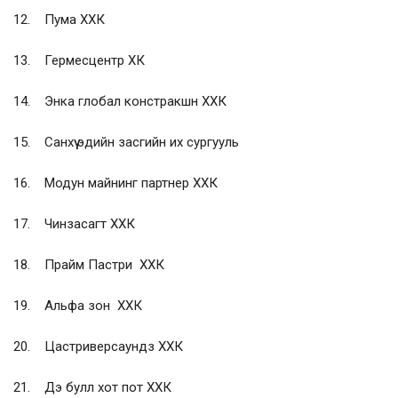
12. Пума ХХК
13. Гермесцентр ХК
14. Энка глобал констракшн ХХК
15. Санхүү эдийн засгийн их сургууль
16. Модун майнинг партнер ХХК
17. Чинзасагт ХХК
18. Прайм Пастри ХХК
19. Альфа зон ХХК
20. Цастриверсаундз ХХК
21. Дэ булл хот пот ХХК