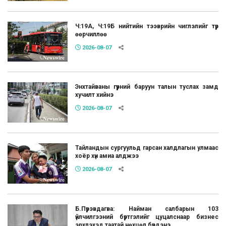
Ч:19А, Ч:19Б нийтийн тээврийн чиглэлийг түр
өөрчиллөө
2026-08-07
Энхтайваны гүүрний баруун талын туслах замд
хучилт хийнэ
2026-08-07
Тайландын сургуульд гарсан халдлагын улмаас
хоёр хүн амиа алджээ
2026-08-07
Б.Пүрэвдагва: Найман салбарын 103
үйлчилгээний бүртгэлийг цуцалснаар бизнес
эрхлэхэд таатай нөхцөл бүрдэнэ