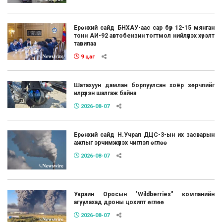
Ерөнхий сайд БНХАУ-аас сар бүр 12-15 мянган
тонн АИ-92 автобензин тогтмол нийлүүлэх хүсэлт
тавилаа
9 цаг
Шатахуун дамлан борлуулсан хоёр зөрчлийг
илрүүлэн шалгаж байна
2026-08-07
Ерөнхий сайд Н.Учрал ДЦС-3-ын их засварын
ажлыг эрчимжүүлэх чиглэл өглөө
2026-08-07
Украин Оросын "Wildberries" компанийн
агуулахад дроны цохилт өглөө
2026-08-07