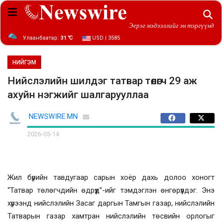
Эерэг мэдээллийг эн тэргүүнд
Улаанбаатар:
31 ℃
USD | 3585
НИЙГЭМ
Нийслэлийн шилдэг татвар төлөгч 29 аж
ахуйн нэгжийг шалгарууллаа
NEWSWIRE.MN
2026-05-14
Жил бүрийн тавдугаар сарын хоёр дахь долоо хоногт
“Татвар төлөгчдийн өдрүүд”-ийг тэмдэглэн өнгөрүүлдэг. Энэ
хүрээнд нийслэлийн Засаг даргын Тамгын газар, нийслэлийн
Татварын газар хамтран нийслэлийн төсвийн орлогыг