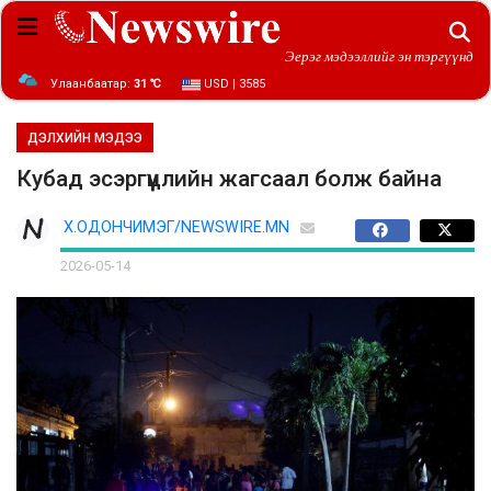
Эерэг мэдээллийг эн тэргүүнд
Улаанбаатар:
31 ℃
USD | 3585
ДЭЛХИЙН МЭДЭЭ
Кубад эсэргүүцлийн жагсаал болж байна
Х.ОДОНЧИМЭГ/NEWSWIRE.MN
2026-05-14