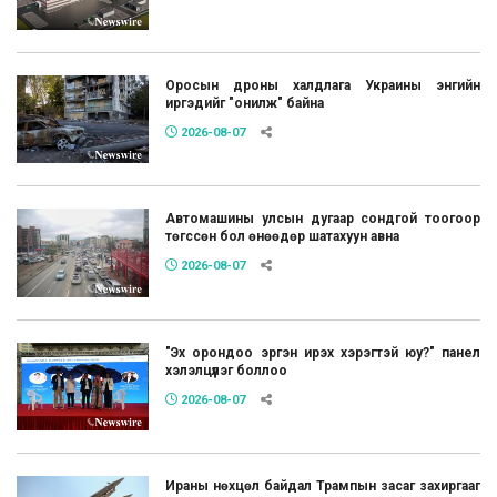
Оросын дроны халдлага Украины энгийн
иргэдийг "онилж" байна
2026-08-07
Автомашины улсын дугаар сондгой тоогоор
төгссөн бол өнөөдөр шатахуун авна
2026-08-07
"Эх орондоо эргэн ирэх хэрэгтэй юу?" панел
хэлэлцүүлэг боллоо
2026-08-07
Ираны нөхцөл байдал Трампын засаг захиргааг