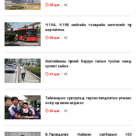
20 цаг
Ч:19А, Ч:19Б нийтийн тээврийн чиглэлийг түр
өөрчиллөө
20 цаг
Энхтайваны гүүрний баруун талын туслах замд
хучилт хийнэ
21 цаг
Тайландын сургуульд гарсан халдлагын улмаас
хоёр хүн амиа алджээ
23 цаг
Б.Пүрэвдагва: Найман салбарын 103