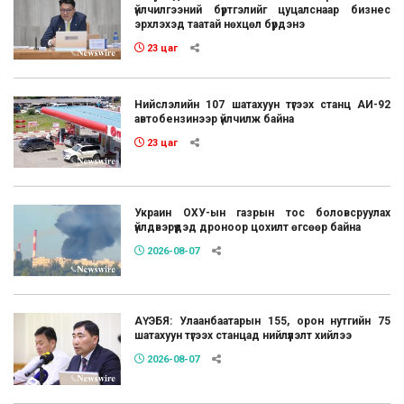
үйлчилгээний бүртгэлийг цуцалснаар бизнес
эрхлэхэд таатай нөхцөл бүрдэнэ
23 цаг
Нийслэлийн 107 шатахуун түгээх станц АИ-92
автобензинээр үйлчилж байна
23 цаг
Украин ОХУ-ын газрын тос боловсруулах
үйлдвэрүүдэд дроноор цохилт өгсөөр байна
2026-08-07
АҮЭБЯ: Улаанбаатарын 155, орон нутгийн 75
шатахуун түгээх станцад нийлүүлэлт хийлээ
2026-08-07