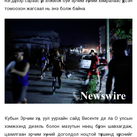
нэгдүгээр сараас үргэлжилж буй эрчим хүчний хямралаас үүдсэн
томоохон жагсаал нь энэ болж байна.
Кубын Эрчим хүч, уул уурхайн сайд Висенте де ла О улсын
хэмжээнд дизель болон мазутын нөөц бүрэн шавхагдаж,
цахилгаан эрчим хүчний доголдол ноцтой түвшинд хүрснийг