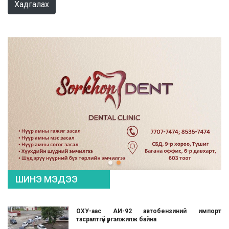
Хадгалах
ШИНЭ МЭДЭЭ
ОХУ-аас АИ-92 автобензиний импорт
тасралтгүй үргэлжилж байна