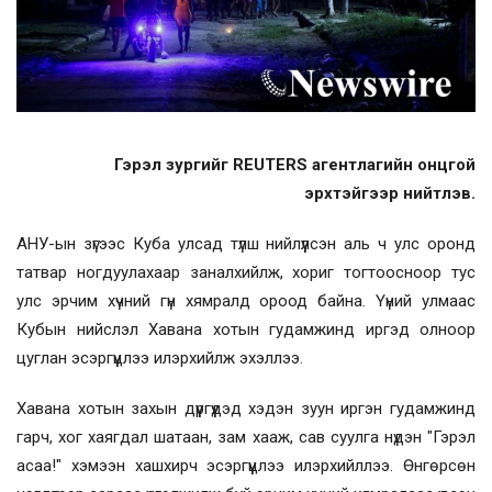
Гэрэл зургийг REUTERS агентлагийн онцгой
эрхтэйгээр нийтлэв.
АНУ-ын зүгээс Куба улсад түлш нийлүүлсэн аль ч улс оронд
татвар ногдуулахаар заналхийлж, хориг тогтоосноор тус
улс эрчим хүчний гүн хямралд ороод байна. Үүний улмаас
Кубын нийслэл Хавана хотын гудамжинд иргэд олноор
цуглан эсэргүүцлээ илэрхийлж эхэллээ.
Хавана хотын захын дүүргүүдэд хэдэн зуун иргэн гудамжинд
гарч, хог хаягдал шатаан, зам хааж, сав суулга нүдэн "Гэрэл
асаа!" хэмээн хашхирч эсэргүүцлээ илэрхийллээ. Өнгөрсөн