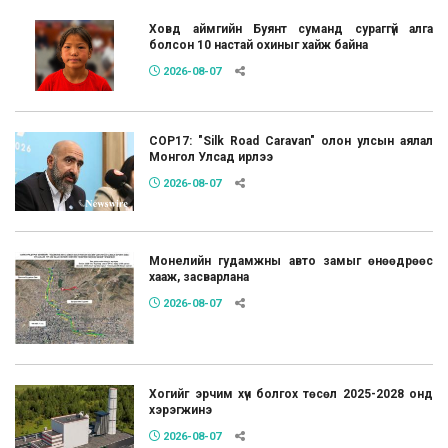
Ховд аймгийн Буянт суманд сураггүй алга
болсон 10 настай охиныг хайж байна
2026-08-07
COP17: "Silk Road Caravan" олон улсын аялал
Монгол Улсад ирлээ
2026-08-07
Монелийн гудамжны авто замыг өнөөдрөөс
хааж, засварлана
2026-08-07
Хогийг эрчим хүч болгох төсөл 2025-2028 онд
хэрэгжинэ
2026-08-07