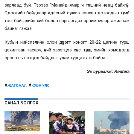
зарлаад буй. Тэрээр "Манайд ямар ч түлшний нөөц байхгүй.
Одоогийн байдлаар үндэсний сүлжээ зөвхөн дотоодын түүхий
тос, байгалийн хий болон сэргээгдэх эрчим хүчээр ажиллаж
байна" гэжээ.
Кубын нийслэлийн олон дүүрэгт хоногт 20-22 цагийн турш
цахилгаан тасарч, үүний зэрэгцээ хүнс, түлш, эмийн хомсдолд
орсон нь нөхцөл байдлыг улам хурцатгаж байна.
Эх сурвалж: Reuters
#
, #
,
ЖАГСААЛ
КУБА УЛС
САНАЛ БОЛГОХ