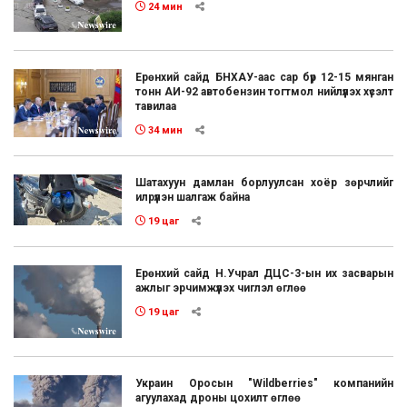
24 мин
Ерөнхий сайд БНХАУ-аас сар бүр 12-15 мянган
тонн АИ-92 автобензин тогтмол нийлүүлэх хүсэлт
тавилаа
34 мин
Шатахуун дамлан борлуулсан хоёр зөрчлийг
илрүүлэн шалгаж байна
19 цаг
Ерөнхий сайд Н.Учрал ДЦС-3-ын их засварын
ажлыг эрчимжүүлэх чиглэл өглөө
19 цаг
Украин Оросын "Wildberries" компанийн
агуулахад дроны цохилт өглөө