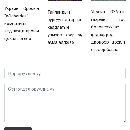
Украин Оросын
Украин ОХУ-ын
Тайландын
"Wildberries"
газрын тос
сургуульд гарсан
компанийн
боловсруулах
халдлагын
агуулахад дроны
үйлдвэрүүдэд
улмаас хоёр хүн
цохилт өглөө
дроноор цохилт
амиа алджээ
өгсөөр байна
0 / 1000