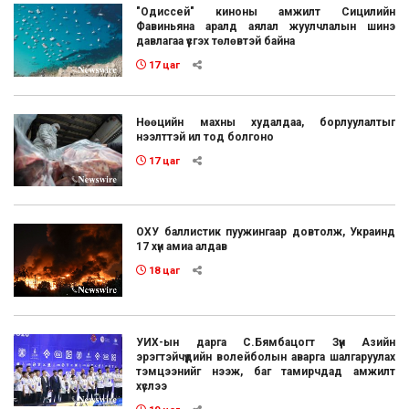
"Одиссей" киноны амжилт Сицилийн
Фавиньяна аралд аялал жуулчлалын шинэ
давлагаа үүсгэх төлөвтэй байна
17 цаг
Нөөцийн махны худалдаа, борлуулалтыг
нээлттэй ил тод болгоно
17 цаг
ОХУ баллистик пуужингаар довтолж, Украинд
17 хүн амиа алдав
18 цаг
УИХ-ын дарга С.Бямбацогт Зүүн Азийн
эрэгтэйчүүдийн волейболын аварга шалгаруулах
тэмцээнийг нээж, баг тамирчдад амжилт
хүслээ