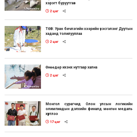
хэрэгт буруутгав
2 цаг
ТӨВ: Уран бичлэгийн хээрийн үзэсгэлэнг Дуутын
хаданд толилууллаа
2 цаг
Өнөөдөр ихэнх нутгаар хална
2 цаг
Монгол сурагчид Олон улсын логикийн
олимпиадын дэлхийн финалд мөнгөн медаль
хүртлээ
17 цаг