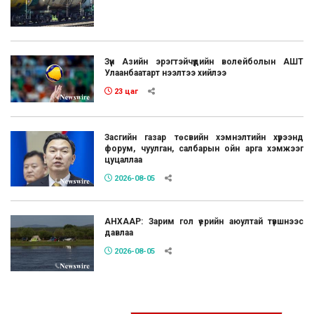
Зүүн Азийн эрэгтэйчүүдийн волейболын АШТ
Улаанбаатарт нээлтээ хийлээ
23 цаг
Засгийн газар төсвийн хэмнэлтийн хүрээнд
форум, чуулган, салбарын ойн арга хэмжээг
цуцаллаа
2026-08-05
АНХААР: Зарим гол үерийн аюултай түвшнээс
давлаа
2026-08-05