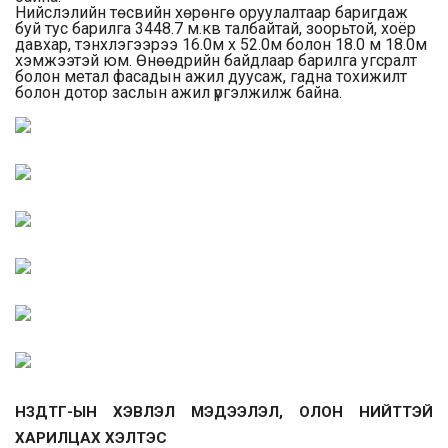
Нийслэлийн төсвийн хөрөнгө оруулалтаар баригдаж
буй тус барилга 3448.7 м.кв талбайтай, зоорьтой, хоёр
давхар, тэнхлэгээрээ 16.0м х 52.0м болон 18.0 м 18.0м
хэмжээтэй юм. Өнөөдрийн байдлаар барилга угсралт
болон
метал
фасадын
ажил дуусаж, гадна тохижилт
болон дотор заслын ажил үргэлжилж байна.
НЗДТГ-ЫН ХЭВЛЭЛ МЭДЭЭЛЭЛ, ОЛОН НИЙТТЭЙ
ХАРИЛЦАХ ХЭЛТЭС