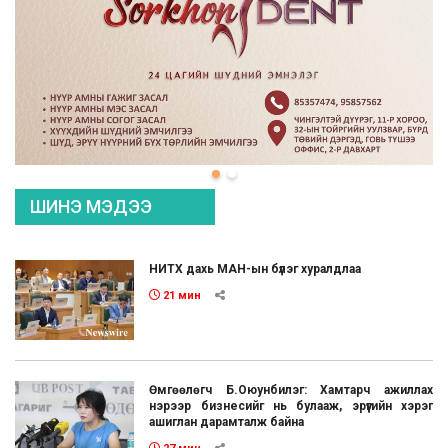
ШИНЭ МЭДЭЭ
НИТХ дахь МАН-ын бүлэг хуралдлаа
21 мин
Өмгөөлөгч Б.Оюунбилэг: Хамтарч ажиллах
нэрээр бизнесийг нь булааж, эрүүгийн хэрэг
ашиглан дарамталж байна