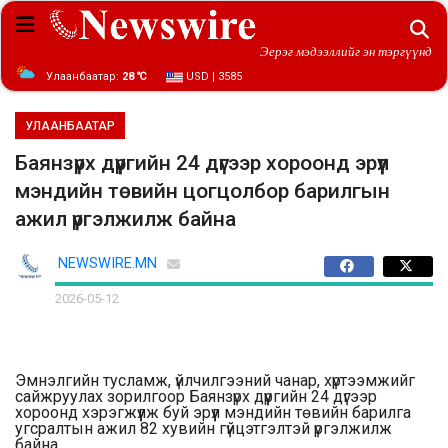
Эерэг мэдээллийг эн тэргүүнд
Улаанбаатар:
28 ℃
USD | 3585
УЛААНБААТАР
Баянзүрх дүүргийн 24 дүгээр хороонд эрүүл
мэндийн төвийн цогцолбор барилгын
ажил үргэлжилж байна
NEWSWIRE.MN
2026-05-12
Эмнэлгийн тусламж, үйлчилгээний чанар, хүртээмжийг
сайжруулах зорилгоор Баянзүрх дүүргийн 24 дүгээр
хороонд хэрэгжүүлж буй эрүүл мэндийн төвийн барилга
угсралтын ажил 82 хувийн гүйцэтгэлтэй үргэлжилж
байна.