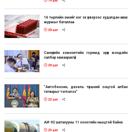
19 цаг
16 төрлийн эмийг нэг эх үүсвэрээс худалдан авах
журмыг баталлаа
20 цаг
Санхүүгийн хэмнэлтийн горимд эрүүл мэндийн
салбар хамаарахгүй
20 цаг
"Автобензин, дизель түлшний онцгой албан
татварыг тэглэлээ"
22 цаг
АИ-92 шатахууны 11 хоногийн нөөцтэй байна
23 цаг