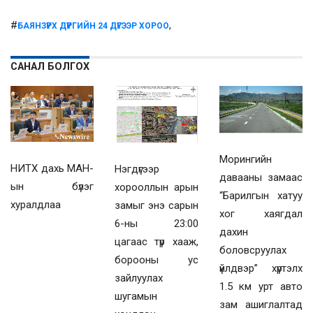
#
,
БАЯНЗҮРХ ДҮҮРГИЙН 24 ДҮГЭЭР ХОРОО
САНАЛ БОЛГОХ
Морингийн
НИТХ дахь МАН-
Нэгдүгээр
давааны замаас
ын бүлэг
хорооллын арын
“Барилгын хатуу
хуралдлаа
замыг энэ сарын
хог хаягдал
6-ны 23:00
дахин
цагаас түр хааж,
боловсруулах
борооны ус
үйлдвэр” хүртэлх
зайлуулах
1.5 км урт авто
шугамын
зам ашиглалтад