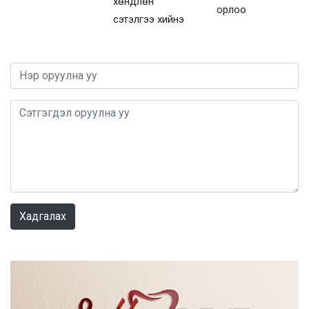
хөндлөн
орлоо
сэтэлгээ хийнэ
0 / 1000
Хадгалах