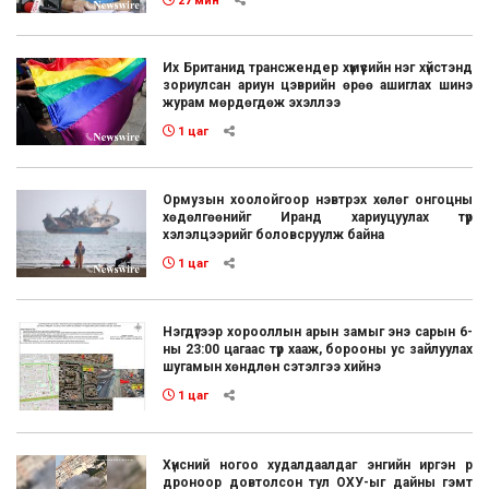
27 мин
Их Британид трансжендер хүмүүсийн нэг хүйстэнд
зориулсан ариун цэврийн өрөө ашиглах шинэ
журам мөрдөгдөж эхэллээ
1 цаг
Ормузын хоолойгоор нэвтрэх хөлөг онгоцны
хөдөлгөөнийг Иранд хариуцуулах түр
хэлэлцээрийг боловсруулж байна
1 цаг
Нэгдүгээр хорооллын арын замыг энэ сарын 6-
ны 23:00 цагаас түр хааж, борооны ус зайлуулах
шугамын хөндлөн сэтэлгээ хийнэ
1 цаг
Хүнсний ногоо худалдаалдаг энгийн иргэн рүү
дроноор довтолсон тул ОХУ-ыг дайны гэмт