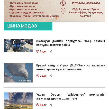
ШИНЭ МЭДЭЭ
Шатахуун дамлан борлуулсан хоёр зөрчлийг
илрүүлэн шалгаж байна
7 цаг
Ерөнхий сайд Н.Учрал ДЦС-3-ын их засварын
ажлыг эрчимжүүлэх чиглэл өглөө
7 цаг
Украин Оросын "Wildberries" компанийн
агуулахад дроны цохилт өглөө
8 цаг