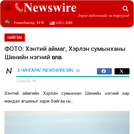
Эерэг мэдээллийг эн тэргүүнд
Улаанбаатар:
31 ℃
USD | 3585
НИЙГЭМ
ФОТО: Хэнтий аймаг, Хэрлэн сумынханы
Шинийн нэгний өглөө...
Х.ЧИНГАРАГ/NEWSWIRE.MN
2026-02-18
Хэнтий аймгийн Хэрлэн сумынхан Шинийн нэгний нар
мандах агшиныг харж байгаа нь...