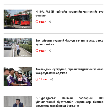
Ч:19А, Ч:19Б нийтийн тээврийн чиглэлийг түр
өөрчиллөө
8 цаг
Энхтайваны гүүрний баруун талын туслах замд
хучилт хийнэ
9 цаг
Тайландын сургуульд гарсан халдлагын улмаас
хоёр хүн амиа алджээ
11 цаг
Б.Пүрэвдагва: Найман салбарын 103
үйлчилгээний бүртгэлийг цуцалснаар бизнес
эрхлэхэд таатай нөхцөл бүрдэнэ