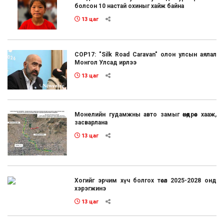
болсон 10 настай охиныг хайж байна
13 цаг
COP17: "Silk Road Caravan" олон улсын аялал
Монгол Улсад ирлээ
13 цаг
Монелийн гудамжны авто замыг өнөөдрөөс хааж,
засварлана
13 цаг
Хогийг эрчим хүч болгох төсөл 2025-2028 онд
хэрэгжинэ
13 цаг