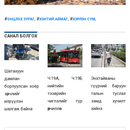
#
, #
, #
,
ОНЦЛОХ ЗУРАГ
ХЭНТИЙ АЙМАГ
ХЭРЛЭН СУМ
САНАЛ БОЛГОХ
Шатахуун
Ч:19А, Ч:19Б
Энхтайваны
дамлан
нийтийн
гүүрний баруун
борлуулсан хоёр
тээврийн
талын туслах
зөрчлийг
чиглэлийг түр
замд хучилт
илрүүлэн
өөрчиллөө
хийнэ
шалгаж байна