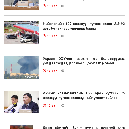
11 цаг
Нийслэлийн 107 шатахуун түгээх станц АИ-92
автобензинээр үйлчилж байна
11 цаг
Украин ОХУ-ын газрын тос боловсруулах
үйлдвэрүүдэд дроноор цохилт өгсөөр байна
12 цаг
АҮЭБЯ: Улаанбаатарын 155, орон нутгийн 75
шатахуун түгээх станцад нийлүүлэлт хийлээ
12 цаг
Ховд аймгийн Буянт суманд сураггүй алга