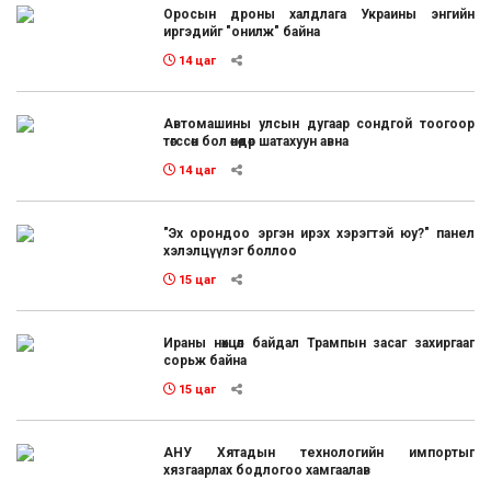
Оросын дроны халдлага Украины энгийн
иргэдийг "онилж" байна
14 цаг
Автомашины улсын дугаар сондгой тоогоор
төгссөн бол өнөөдөр шатахуун авна
14 цаг
"Эх орондоо эргэн ирэх хэрэгтэй юу?" панел
хэлэлцүүлэг боллоо
15 цаг
Ираны нөхцөл байдал Трампын засаг захиргааг
сорьж байна
15 цаг
АНУ Хятадын технологийн импортыг
хязгаарлах бодлогоо хамгаалав