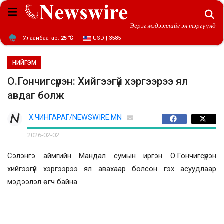
Эерэг мэдээллийг эн тэргүүнд
Улаанбаатар:
25 ℃
USD | 3585
НИЙГЭМ
О.Гончигсүрэн: Хийгээгүй хэргээрээ ял
авдаг болж
Х.ЧИНГАРАГ/NEWSWIRE.MN
2026-02-02
Сэлэнгэ аймгийн Мандал сумын иргэн О.Гончигсүрэн
хийгээгүй хэргээрээ ял авахаар болсон гэх асуудлаар
мэдээлэл өгч байна.