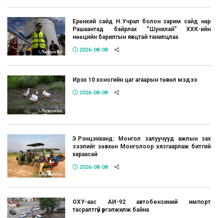
Ерөнхий сайд Н.Учрал болон зарим сайд нар
Рашаантад байрлах “Шунхлай” ХХК-ийн
нөөцийн барилгын явцтай танилцлаа
2026-08-08
Ирэх 10 хоногийн цаг агаарын төвөл мэдээ
2026-08-08
Э.Рэнцэнханд: Монгол залуучууд ажлын зах
зээлийг зөвхөн Монголоор хязгаарлаж битгий
хараасай
2026-08-08
ОХУ-аас АИ-92 автобензиний импорт
тасралтгүй үргэлжилж байна