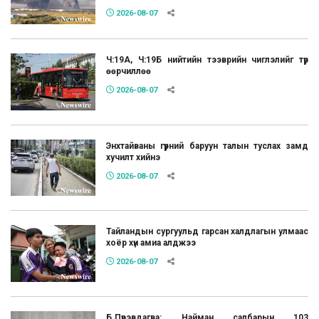
2026-08-07
Ч:19А, Ч:19Б нийтийн тээврийн чиглэлийг түр
өөрчиллөө
2026-08-07
Энхтайваны гүүрний баруун талын туслах замд
хучилт хийнэ
2026-08-07
Тайландын сургуульд гарсан халдлагын улмаас
хоёр хүн амиа алджээ
2026-08-07
Б.Пүрэвдагва: Найман салбарын 103