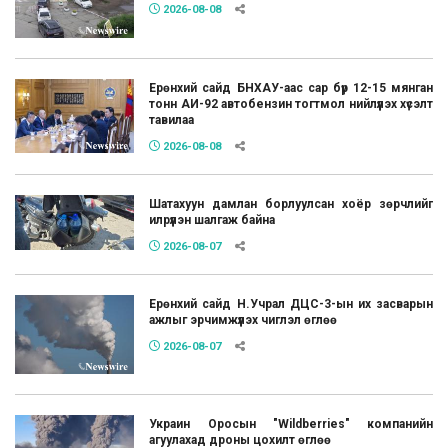
2026-08-08
Ерөнхий сайд БНХАУ-аас сар бүр 12-15 мянган
тонн АИ-92 автобензин тогтмол нийлүүлэх хүсэлт
тавилаа
2026-08-08
Шатахуун дамлан борлуулсан хоёр зөрчлийг
илрүүлэн шалгаж байна
2026-08-07
Ерөнхий сайд Н.Учрал ДЦС-3-ын их засварын
ажлыг эрчимжүүлэх чиглэл өглөө
2026-08-07
Украин Оросын "Wildberries" компанийн
агуулахад дроны цохилт өглөө