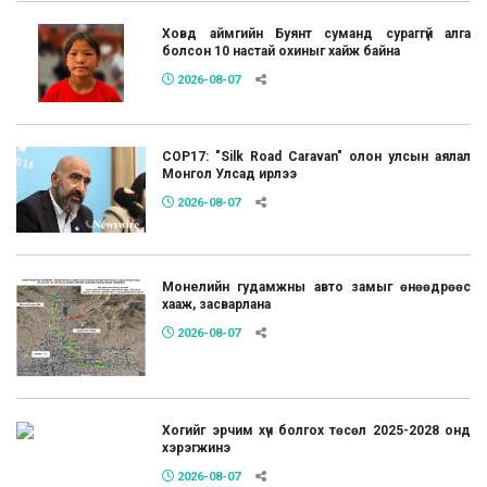
Ховд аймгийн Буянт суманд сураггүй алга
болсон 10 настай охиныг хайж байна
2026-08-07
COP17: "Silk Road Caravan" олон улсын аялал
Монгол Улсад ирлээ
2026-08-07
Монелийн гудамжны авто замыг өнөөдрөөс
хааж, засварлана
2026-08-07
Хогийг эрчим хүч болгох төсөл 2025-2028 онд
хэрэгжинэ
2026-08-07