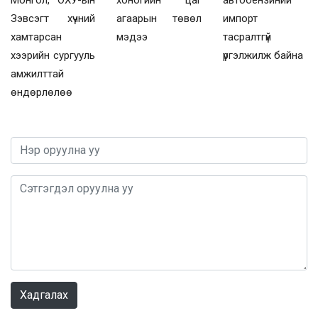
Зэвсэгт хүчний
агаарын төвөл
импорт
хамтарсан
мэдээ
тасралтгүй
хээрийн сургууль
үргэлжилж байна
амжилттай
өндөрлөлөө
0 / 1000
Хадгалах