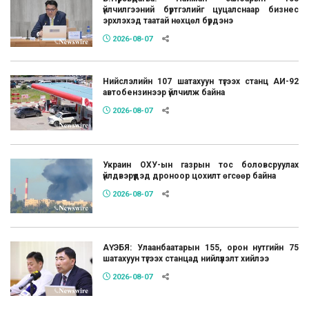
үйлчилгээний бүртгэлийг цуцалснаар бизнес
эрхлэхэд таатай нөхцөл бүрдэнэ
2026-08-07
Нийслэлийн 107 шатахуун түгээх станц АИ-92
автобензинээр үйлчилж байна
2026-08-07
Украин ОХУ-ын газрын тос боловсруулах
үйлдвэрүүдэд дроноор цохилт өгсөөр байна
2026-08-07
АҮЭБЯ: Улаанбаатарын 155, орон нутгийн 75
шатахуун түгээх станцад нийлүүлэлт хийлээ
2026-08-07