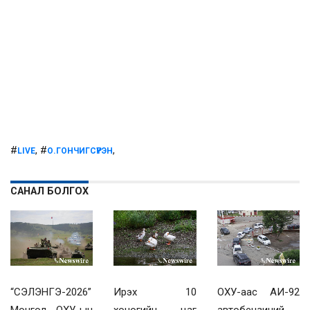
#
, #
,
LIVE
О.ГОНЧИГСҮРЭН
САНАЛ БОЛГОХ
“СЭЛЭНГЭ-2026”
Ирэх 10
ОХУ-аас АИ-92
Монгол, ОХУ-ын
хоногийн цаг
автобензиний