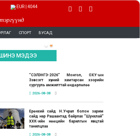
EUR | 4044
 тэргүүнд
УРЛАГ
СПОРТ
БУСАД
ШИНЭ МЭДЭЭ
“СЭЛЭНГЭ-2026” Монгол, ОХУ-ын
Зэвсэгт хүчний хамтарсан хээрийн
сургууль амжилттай өндөрлөлөө
2026-08-08
Ерөнхий сайд Н.Учрал болон зарим
сайд нар Рашаантад байрлах “Шунхлай”
ХХК-ийн нөөцийн барилгын явцтай
танилцлаа
2026-08-08