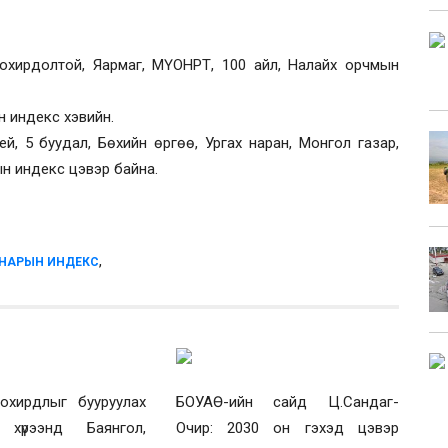
охирдолтой, Яармаг, МҮОНРТ, 100 айл, Налайх орчмын
 индекс хэвийн.
, 5 буудал, Бөхийн өргөө, Ургах наран, Монгол газар,
ын индекс цэвэр байна.
,
НАРЫН ИНДЕКС
охирдлыг бууруулах
БОУАӨ-ийн сайд Ц.Сандаг-
 хүрээнд Баянгол,
Очир: 2030 он гэхэд цэвэр