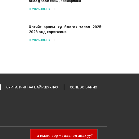
өнөөдрөөс хааж, засварлана
2026-08-07
Хогийг эрчим хүч болгох төсөл 2025-
2028 онд хэрэгжинэ
2026-08-07
СУРТАЛЧИЛГАА БАЙРШУУЛАХ
ХОЛБОО БАРИХ
Та имэйлээр мэдээлэл авах уу?