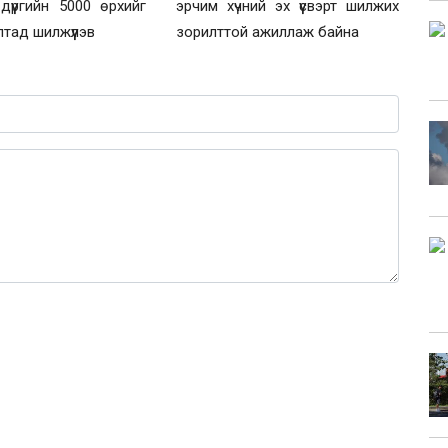
дүүргийн 5000 өрхийг
эрчим хүчний эх үүсвэрт шилжих
лтад шилжүүлэв
зорилттой ажиллаж байна
0 / 1000