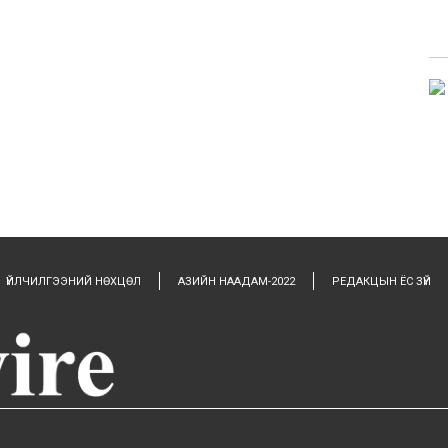
ҮЙЛЧИЛГЭЭНИЙ НӨХЦӨЛ
АЗИЙН НААДАМ-2022
РЕДАКЦЫН ЁС ЗҮЙ