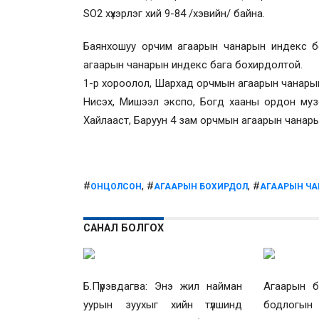
SO2 хүхэрлэг хий 9-84 /хэвийн/ байна.
Баянхошуу орчим агаарын чанарын индекс б
агаарын чанарын индекс бага бохирдолтой.
1-р хороолол, Шархад орчмын агаарын чанарын
Нисэх, Мишээл экспо, Богд хааны ордон музей
Хайлааст, Баруун 4 зам орчмын агаарын чанар
#
, #
, #
ОНЦОЛСОН
АГААРЫН БОХИРДОЛ
АГААРЫН ЧА
САНАЛ БОЛГОХ
Б.Пүрэвдагва: Энэ жил найман
Агаарын б
уурын зуухыг хийн түлшинд
бодлогын