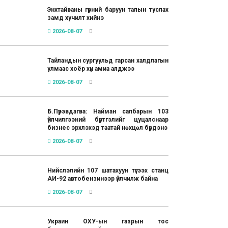
Энхтайваны гүүрний баруун талын туслах
замд хучилт хийнэ
2026-08-07
Тайландын сургуульд гарсан халдлагын
улмаас хоёр хүн амиа алджээ
2026-08-07
Б.Пүрэвдагва: Найман салбарын 103
үйлчилгээний бүртгэлийг цуцалснаар
бизнес эрхлэхэд таатай нөхцөл бүрдэнэ
2026-08-07
Нийслэлийн 107 шатахуун түгээх станц
АИ-92 автобензинээр үйлчилж байна
2026-08-07
Украин ОХУ-ын газрын тос