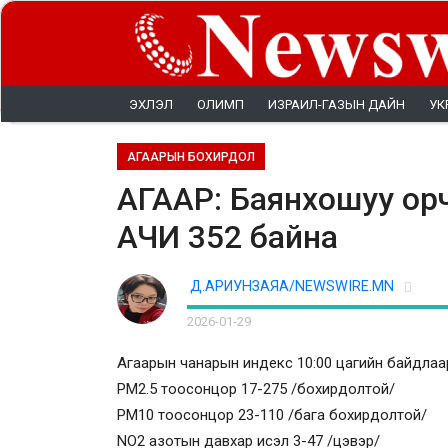
ЭХЛЭЛ
ОЛИМП
ИЗРАИЛ-ГАЗЫН ДАЙН
УК
АГААРЫН БОХИРДОЛ
АГААР: Баянхошуу ор
АЧИ 352 байна
Д.АРИУНЗАЯА/NEWSWIRE.MN
2026-01-29
Агаарын чанарын индекс 10:00 цагийн байдлаа
PM2.5 тоосонцор 17-275 /бохирдолтой/
PM10 тоосонцор 23-110 /бага бохирдолтой/
NO2 азотын давхар исэл 3-47 /цэвэр/