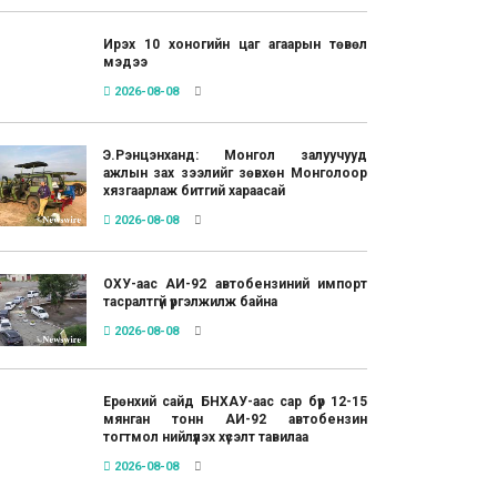
Ирэх 10 хоногийн цаг агаарын төвөл
мэдээ
2026-08-08
Э.Рэнцэнханд: Монгол залуучууд
ажлын зах зээлийг зөвхөн Монголоор
хязгаарлаж битгий хараасай
2026-08-08
ОХУ-аас АИ-92 автобензиний импорт
тасралтгүй үргэлжилж байна
2026-08-08
Ерөнхий сайд БНХАУ-аас сар бүр 12-15
мянган тонн АИ-92 автобензин
тогтмол нийлүүлэх хүсэлт тавилаа
2026-08-08