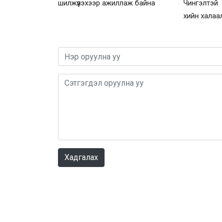
шилжүүлэхээр ажиллаж байна
Чингэлтэй 
хийн халаа
Хадгалах