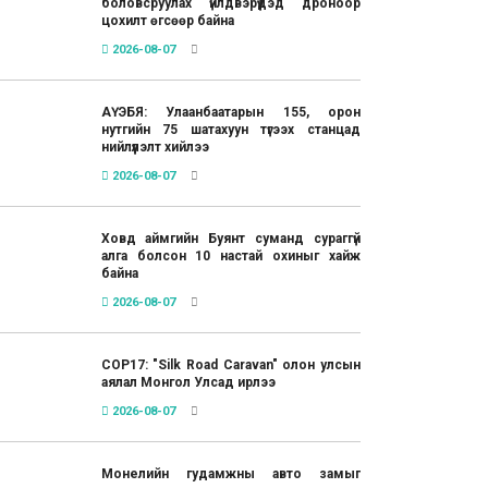
боловсруулах үйлдвэрүүдэд дроноор
цохилт өгсөөр байна
2026-08-07
АҮЭБЯ: Улаанбаатарын 155, орон
нутгийн 75 шатахуун түгээх станцад
нийлүүлэлт хийлээ
2026-08-07
Ховд аймгийн Буянт суманд сураггүй
алга болсон 10 настай охиныг хайж
байна
2026-08-07
COP17: "Silk Road Caravan" олон улсын
аялал Монгол Улсад ирлээ
2026-08-07
Монелийн гудамжны авто замыг