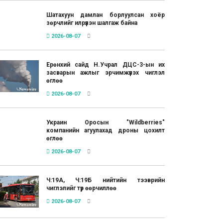
Шатахуун дамлан борлуулсан хоёр
зөрчлийг илрүүлэн шалгаж байна
2026-08-07
Ерөнхий сайд Н.Учрал ДЦС-3-ын их
засварын ажлыг эрчимжүүлэх чиглэл
өглөө
2026-08-07
Украин Оросын "Wildberries"
компанийн агуулахад дроны цохилт
өглөө
2026-08-07
Ч:19А, Ч:19Б нийтийн тээврийн
чиглэлийг түр өөрчиллөө
2026-08-07