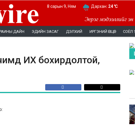
8 сарын 9, Ням
Дархан:
24 ℃
Эерэг мэдээллийг эн
РАИНЫ ДАЙН
ЭДИЙН ЗАСАГ
ДЭЛХИЙ
ИРГЭНИЙ ӨНЦӨГ
СОЁЛ 
чимд ИХ бохирдолтой,
р: