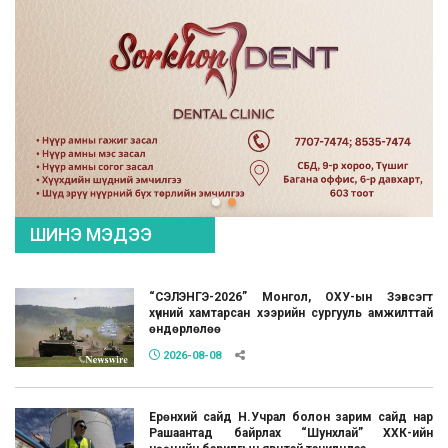
ШИНЭ МЭДЭЭ
“СЭЛЭНГЭ-2026” Монгол, ОХУ-ын Зэвсэгт
хүчний хамтарсан хээрийн сургууль амжилттай
өндөрлөлөө
2026-08-08
Ерөнхий сайд Н.Учрал болон зарим сайд нар
Рашаантад байрлах “Шунхлай” ХХК-ийн