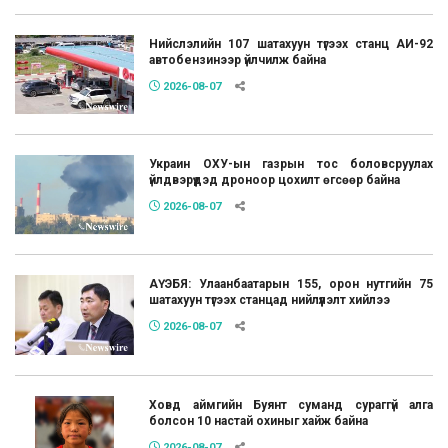
Нийслэлийн 107 шатахуун түгээх станц АИ-92
автобензинээр үйлчилж байна
2026-08-07
Украин ОХУ-ын газрын тос боловсруулах
үйлдвэрүүдэд дроноор цохилт өгсөөр байна
2026-08-07
АҮЭБЯ: Улаанбаатарын 155, орон нутгийн 75
шатахуун түгээх станцад нийлүүлэлт хийлээ
2026-08-07
Ховд аймгийн Буянт суманд сураггүй алга
болсон 10 настай охиныг хайж байна
2026-08-07