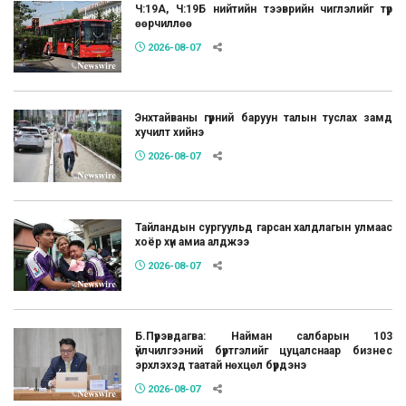
Ч:19А, Ч:19Б нийтийн тээврийн чиглэлийг түр
өөрчиллөө
2026-08-07
Энхтайваны гүүрний баруун талын туслах замд
хучилт хийнэ
2026-08-07
Тайландын сургуульд гарсан халдлагын улмаас
хоёр хүн амиа алджээ
2026-08-07
Б.Пүрэвдагва: Найман салбарын 103
үйлчилгээний бүртгэлийг цуцалснаар бизнес
эрхлэхэд таатай нөхцөл бүрдэнэ
2026-08-07