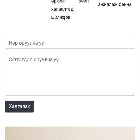
өрхийг хийн
ажиллаж байна
халаалтад
шилжүүлэв
0 / 1000
Хадгалах