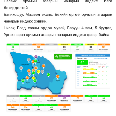
Налайх орчмын агаарын чанарын индекс бага
бохирдолтой.
Баянхошуу, Мишээл экспо, Бөхийн өргөө орчмын агаарын
чанарын индекс хэвийн.
Нисэх, Богд хааны ордон музей, Баруун 4 зам, 5 буудал,
Ургах наран орчмын агаарын чанарын индекс цэвэр байна.