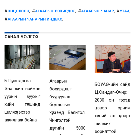
#
, #
, #
, #
,
ОНЦОЛСОН
АГААРЫН БОХИРДОЛ
АГААРЫН ЧАНАР
УТАА
#
,
АГААРЫН ЧАНАРЫН ИНДЕКС
САНАЛ БОЛГОХ
Б.Пүрэвдагва:
Агаарын
БОУАӨ-ийн сайд
Энэ жил найман
бохирдлыг
Ц.Сандаг-Очир:
уурын зуухыг
бууруулах
2030 он гэхэд
хийн түлшинд
бодлогын
цэвэр эрчим
шилжүүлэхээр
хүрээнд Баянгол,
хүчний эх үүсвэрт
ажиллаж байна
Чингэлтэй
шилжих
дүүргийн 5000
зорилттой