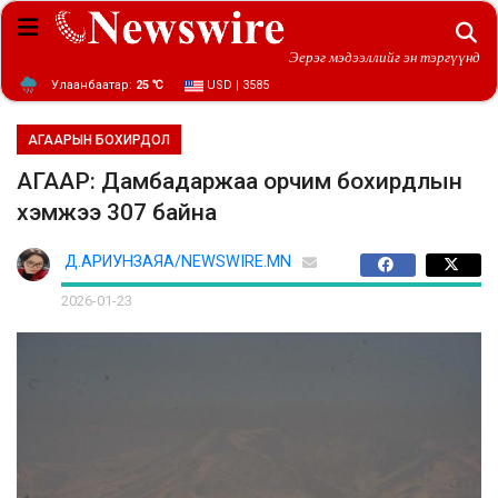
Эерэг мэдээллийг эн тэргүүнд
Улаанбаатар:
25 ℃
USD | 3585
АГААРЫН БОХИРДОЛ
АГААР: Дамбадаржаа орчим бохирдлын
хэмжээ 307 байна
Д.АРИУНЗАЯА/NEWSWIRE.MN
2026-01-23