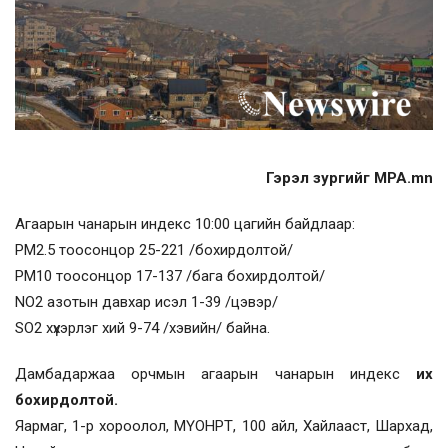
Гэрэл зургийг MPA.mn
Агаарын чанарын индекс 10:00 цагийн байдлаар:
PM2.5 тоосонцор 25-221 /бохирдолтой/
PM10 тоосонцор 17-137 /бага бохирдолтой/
NO2 азотын давхар исэл 1-39 /цэвэр/
SO2 хүхэрлэг хий 9-74 /хэвийн/ байна.
Дамбадаржаа орчмын агаарын чанарын индекс
их
бохирдолтой.
Яармаг, 1-р хороолол, МҮОНРТ, 100 айл, Хайлааст, Шархад,