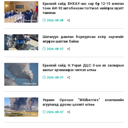
Ерөнхий сайд БНХАУ-аас сар бүр 12-15 мянган
тонн АИ-92 автобензин тогтмол нийлүүлэх хүсэлт
тавилаа
2026-08-08
Шатахуун дамлан борлуулсан хоёр зөрчлийг
илрүүлэн шалгаж байна
2026-08-07
Ерөнхий сайд Н.Учрал ДЦС-3-ын их засварын
ажлыг эрчимжүүлэх чиглэл өглөө
2026-08-07
Украин Оросын "Wildberries" компанийн
агуулахад дроны цохилт өглөө
2026-08-07