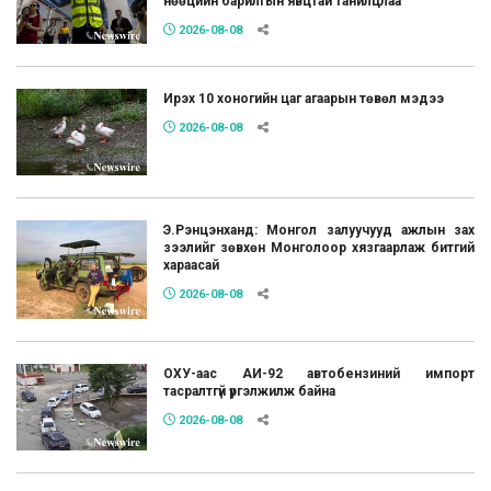
нөөцийн барилгын явцтай танилцлаа
2026-08-08
Ирэх 10 хоногийн цаг агаарын төвөл мэдээ
2026-08-08
Э.Рэнцэнханд: Монгол залуучууд ажлын зах
зээлийг зөвхөн Монголоор хязгаарлаж битгий
хараасай
2026-08-08
ОХУ-аас АИ-92 автобензиний импорт
тасралтгүй үргэлжилж байна
2026-08-08