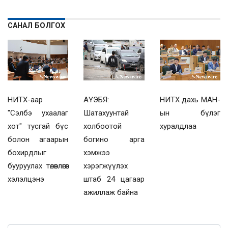
САНАЛ БОЛГОХ
НИТХ-аар
АҮЭБЯ:
НИТХ дахь МАН-
"Сэлбэ ухаалаг
Шатахуунтай
ын бүлэг
хот" тусгай бүс
холбоотой
хуралдлаа
болон агаарын
богино арга
бохирдлыг
хэмжээ
бууруулах төлөвлөгөөг
хэрэгжүүлэх
хэлэлцэнэ
штаб 24 цагаар
ажиллаж байна