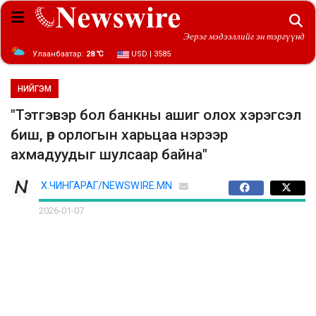
Эерэг мэдээллийг эн тэргүүнд
Улаанбаатар:
28 ℃
USD | 3585
НИЙГЭМ
"Тэтгэвэр бол банкны ашиг олох хэрэгсэл
биш, өр орлогын харьцаа нэрээр
ахмадуудыг шулсаар байна"
Х.ЧИНГАРАГ/NEWSWIRE.MN
2026-01-07