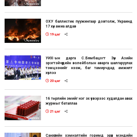
ОХУ баллистик пуужингаар довтолж, Украинд
17 хүн амиа алдав
19 цаг
УИХ-ын дарга С.Бямбацогт Зүүн Азийн
эрэгтэйчүүдийн волейболын аварга шалгаруулах
тэмцээнийг нээж, баг тамирчдад амжилт
хүслээ
20 цаг
16 төрлийн эмийг нэг эх үүсвэрээс худалдан авах
журмыг баталлаа
21 цаг
Санхүүгийн хэмнэлтийн горимд эрүүл мэндийн