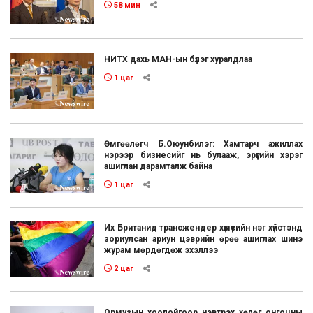
58 мин
НИТХ дахь МАН-ын бүлэг хуралдлаа
1 цаг
Өмгөөлөгч Б.Оюунбилэг: Хамтарч ажиллах
нэрээр бизнесийг нь булааж, эрүүгийн хэрэг
ашиглан дарамталж байна
1 цаг
Их Британид трансжендер хүмүүсийн нэг хүйстэнд
зориулсан ариун цэврийн өрөө ашиглах шинэ
журам мөрдөгдөж эхэллээ
2 цаг
Ормузын хоолойгоор нэвтрэх хөлөг онгоцны