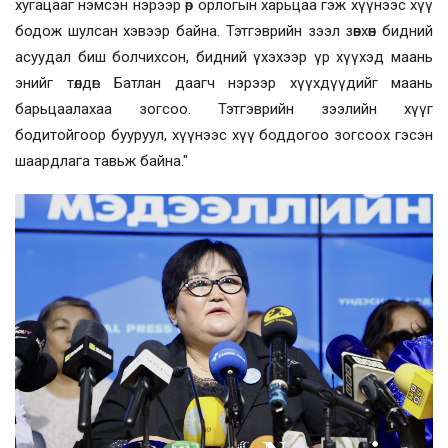
хугацааг нэмсэн нэрээр өр орлогын харьцаа гэж хүүнээс хүү
бодож шулсан хэвээр байна. Тэтгэврийн зээл зөвхөн бидний
асуудал биш болчихсон, бидний үхэхээр үр хүүхэд маань
энийг төлдөг. Батлан даагч нэрээр хүүхдүүдийг маань
барьцаалахаа зогсоо. Тэтгэврийн зээлийн хүүг
бодитойгоор бууруул, хүүнээс хүү боддогоо зогсоох гэсэн
шаардлага тавьж байна."