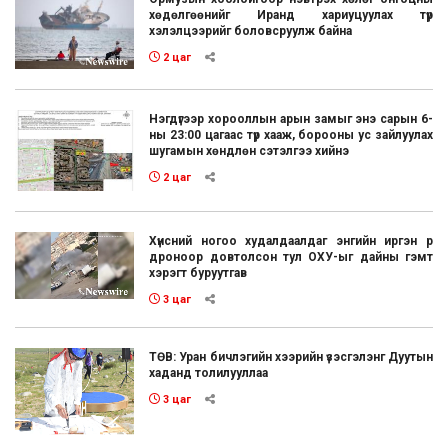
хөдөлгөөнийг Иранд хариуцуулах түр
хэлэлцээрийг боловсруулж байна
2 цаг
Нэгдүгээр хорооллын арын замыг энэ сарын 6-
ны 23:00 цагаас түр хааж, борооны ус зайлуулах
шугамын хөндлөн сэтэлгээ хийнэ
2 цаг
Хүнсний ногоо худалдаалдаг энгийн иргэн рүү
дроноор довтолсон тул ОХУ-ыг дайны гэмт
хэрэгт буруутгав
3 цаг
ТӨВ: Уран бичлэгийн хээрийн үзэсгэлэнг Дуутын
хаданд толилууллаа
3 цаг