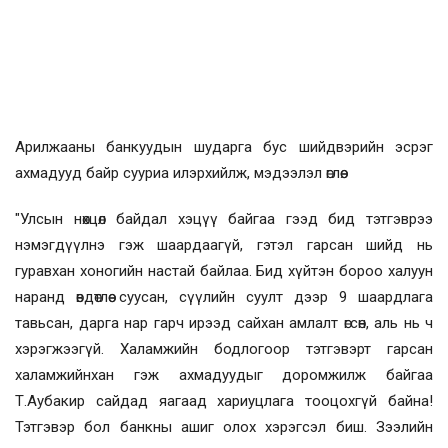
Арилжааны банкуудын шударга бус шийдвэрийн эсрэг
ахмадууд байр сууриа илэрхийлж, мэдээлэл өглөө.
"Улсын нөхцөл байдал хэцүү байгаа гээд бид тэтгэврээ
нэмэгдүүлнэ гэж шаардаагүй, гэтэл гарсан шийд нь
гуравхан хоногийн настай байлаа. Бид хүйтэн бороо халуун
наранд өвдөтлөө суусан, сүүлийн суулт дээр 9 шаардлага
тавьсан, дарга нар гарч ирээд сайхан амлалт өгсөн, аль нь ч
хэрэгжээгүй. Халамжийн бодлогоор тэтгэвэрт гарсан
халамжийнхан гэж ахмадуудыг доромжилж байгаа
Т.Аубакир сайдад яагаад хариуцлага тооцохгүй байна!
Тэтгэвэр бол банкны ашиг олох хэрэгсэл биш. Зээлийн