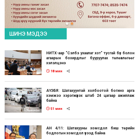
ШИНЭ МЭДЭЭ
НИТХ-аар "Сэлбэ ухаалаг хот" тусгай бүс болон
агаарын бохирдлыг бууруулах төлөвлөгөөг
хэлэлцэнэ
18 мин
АҮЭБЯ: Шатахуунтай холбоотой богино арга
хэмжээ хэрэгжүүлэх штаб 24 цагаар ажиллаж
байна
51 мин
АН 4/11: Шатахууны хомсдол биш төрийн
бодлогын хомсдол үүсээд байна