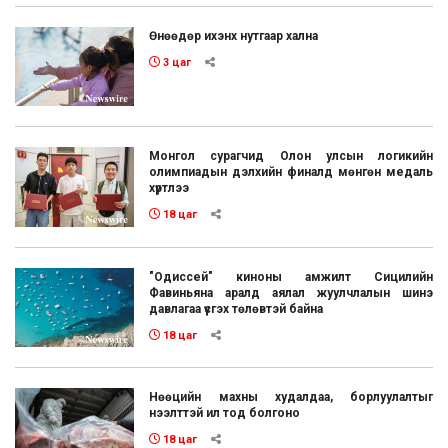
Өнөөдөр ихэнх нутгаар хална
3 цаг
Монгол сурагчид Олон улсын логикийн
олимпиадын дэлхийн финалд мөнгөн медаль
хүртлээ
18 цаг
"Одиссей" киноны амжилт Сицилийн
Фавиньяна аралд аялал жуулчлалын шинэ
давлагаа үүсгэх төлөвтэй байна
18 цаг
Нөөцийн махны худалдаа, борлуулалтыг
нээлттэй ил тод болгоно
18 цаг