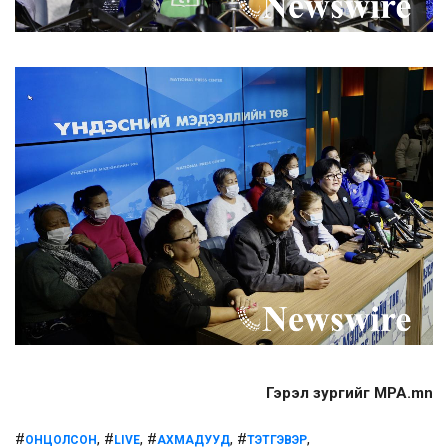
Гэрэл зургийг MPA.mn
#
, #
, #
, #
,
ОНЦОЛСОН
LIVE
АХМАДУУД
ТЭТГЭВЭР