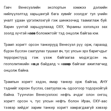
Гэвч Венесуэлийн экспортын хэмжээ дэлхийн
нийлүүлэлтэд харьцангуй бага хувийг эзэлдэг тул үнийн
уналт удаан үргэлжлэхгүй гэж шинжээчид таамаглаж буй.
Харин үүнтэй харьцуулахад ОХУ, Украины хэлэлцээ зах
зээлд хүчтэй нөлөөлөх боломжтойг тэд онцолж байгаа юм.
Трамп хоригт орсон танкерууд Венесуэл рүү орж, гарахад
бүрэн бүслэн саатуулах тушаал өгч, тус улсын эрх баригчдыг
террористууд гэж үзэж байгаагаа мэдэгдсэн нь
геополитикийн нөхцөл байдалд ч нөлөөлөхөөр байгааг ажиглагчид
онцолж байна.
Трампын хоригт хэдэн, ямар танкер орж байгаа, АНУ
тэднийг хэрхэн бүслэх, саатуулах нь одоогоор тодорхойгүй
байна. Түүнчлэн Венесуэлээс нефть ачдаг олон онгоц
хоригт орсон ч, тус улсын нефть болон Иран, ОХУ-аас
тээвэр хийдэг зарим танкер хоригт хамрагдаагүй хэвээр