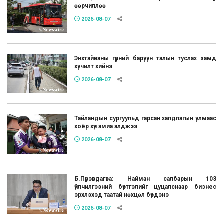
өөрчиллөө
2026-08-07
Энхтайваны гүүрний баруун талын туслах замд
хучилт хийнэ
2026-08-07
Тайландын сургуульд гарсан халдлагын улмаас
хоёр хүн амиа алджээ
2026-08-07
Б.Пүрэвдагва: Найман салбарын 103
үйлчилгээний бүртгэлийг цуцалснаар бизнес
эрхлэхэд таатай нөхцөл бүрдэнэ
2026-08-07