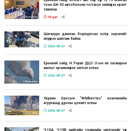
тонн АИ-92 автобензин тогтмол нийлүүлэх хүсэлт
тавилаа
16 цаг
Шатахуун дамлан борлуулсан хоёр зөрчлийг
илрүүлэн шалгаж байна
2026-08-07
Ерөнхий сайд Н.Учрал ДЦС-3-ын их засварын
ажлыг эрчимжүүлэх чиглэл өглөө
2026-08-07
Украин Оросын "Wildberries" компанийн
агуулахад дроны цохилт өглөө
2026-08-07
Ч:19А, Ч:19Б нийтийн тээврийн чиглэлийг түр