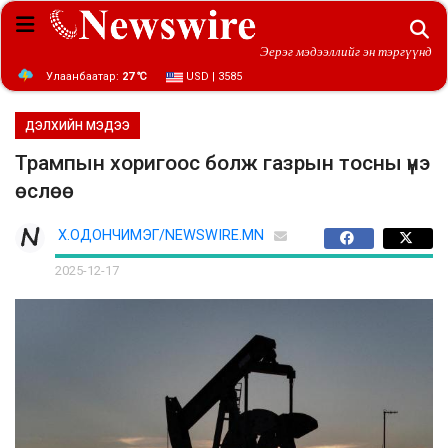
Эерэг мэдээллийг эн тэргүүнд
Улаанбаатар:
27 ℃
USD | 3585
ДЭЛХИЙН МЭДЭЭ
Трампын хоригоос болж газрын тосны үнэ
өслөө
Х.ОДОНЧИМЭГ/NEWSWIRE.MN
2025-12-17