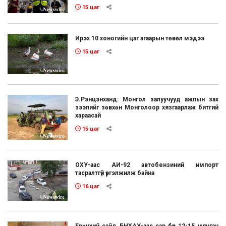
15 цаг
Ирэх 10 хоногийн цаг агаарын төвөл мэдээ
15 цаг
Э.Рэнцэнханд: Монгол залуучууд ажлын зах
зээлийг зөвхөн Монголоор хязгаарлаж битгий
хараасай
15 цаг
ОХУ-аас АИ-92 автобензиний импорт
тасралтгүй үргэлжилж байна
16 цаг
Ерөнхий сайд БНХАУ-аас сар бүр 12-15 мянган