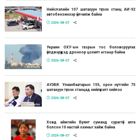
Нийслэлийн 107 шатахуун түгээх станц АИ-92
автобензинээр үйлчилж байна
2026-08-07
Украин ОХУ-ын газрын тос боловсруулах
үйлдвэрүүдэд дроноор цохилт өгсөөр байна
2026-08-07
АҮЭБЯ: Улаанбаатарын 155, орон нутгийн 75
шатахуун түгээх станцад нийлүүлэлт хийлээ
2026-08-07
Ховд аймгийн Буянт суманд сураггүй алга
болсон 10 настай охиныг хайж байна
2026-08-07