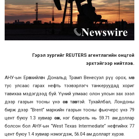
Гэрэл зургийг REUTERS агентлагийн онцгой
эрхтэйгээр нийтлэв.
АНУ-ын Ерөнхийлөгч Дональд Трамп Венесуэл рүү орох, мөн
тус улсаас гарах нефть тээвэрлэгч танкеруудад хориг
тавихаа мэдэгдээд буй. Үүний улмаас олон улсын зах зээл
дээр газрын тосны үнэ өсөх төлөвтэй. Тухайлбал, Лондоны
бирж дээр “Brent” маркийн газрын тосны фьючерс үнэ 79
цент буюу 1.3 хувиар өсөж, нэг баррель нь 59.71 ам.доллар
болсон бол АНУ-ын “West Texas Intermediate” нефтийнх 77
цент буюу 1.4 хувиар нэмэгдэж, 56.04 ам.долларт хүрэв.