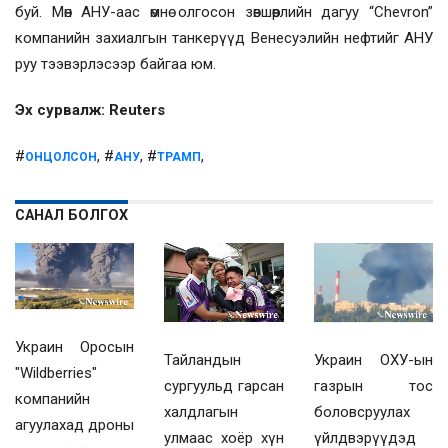
буй. Мөн АНУ-аас өмнө олгосон зөвшөөрлийн дагуу “Chevron”
компанийн захиалгын танкерүүд Венесуэлийн нефтийг АНУ
руу тээвэрлэсээр байгаа юм.
Эх сурвалж: Reuters
#
, #
, #
,
ОНЦОЛСОН
АНУ
ТРАМП
САНАЛ БОЛГОХ
Украин Оросын
Украин ОХУ-ын
Тайландын
"Wildberries"
газрын тос
сургуульд гарсан
компанийн
боловсруулах
халдлагын
агуулахад дроны
үйлдвэрүүдэд
улмаас хоёр хүн