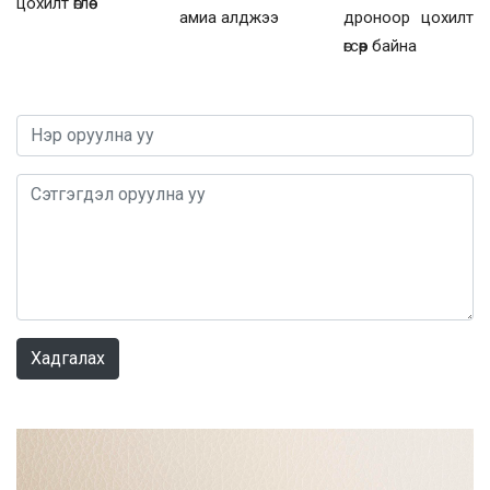
цохилт өглөө
дроноор цохилт
амиа алджээ
өгсөөр байна
0 / 1000
Хадгалах