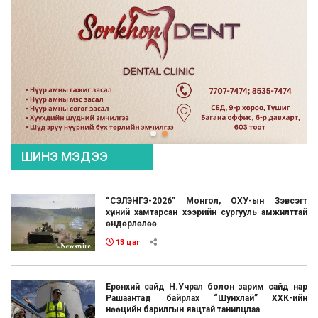
ШИНЭ МЭДЭЭ
“СЭЛЭНГЭ-2026” Монгол, ОХУ-ын Зэвсэгт
хүчний хамтарсан хээрийн сургууль амжилттай
өндөрлөлөө
13 цаг
Ерөнхий сайд Н.Учрал болон зарим сайд нар
Рашаантад байрлах “Шунхлай” ХХК-ийн
нөөцийн барилгын явцтай танилцлаа