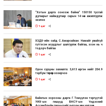
“Хотын дарга сонсож байна” 150150 тусгай
дугаарыг наймдугаар сарын 14-нөөс ажиллуулж
эхэлнэ
1 цаг
ХЗДХ-ийн сайд С.Амарсайхан: Намайг увайгүй
гүтгэсэн асуудлыг шалгуулж байгаа, эзэн нь ч
тодорч байгаа
1 цаг
Орон сууцны захиалга: 3,613 иргэн нийт 204.9
тэрбум төгрөгөөр хохирчээ
1 цаг
Байнгын хорооны дарга Г.Тэмүүлэн тэргүүтэй
УИХ-ын гишүүд БНСУ-ын Үндэсний
Ассамблейн гишүүдийг хүлээн авч уулзав