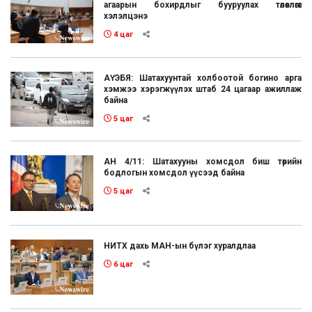
агаарын бохирдлыг бууруулах төлөвлөгөөг
хэлэлцэнэ
4 цаг
АҮЭБЯ: Шатахуунтай холбоотой богино арга
хэмжээ хэрэгжүүлэх штаб 24 цагаар ажиллаж
байна
5 цаг
АН 4/11: Шатахууны хомсдол биш төрийн
бодлогын хомсдол үүсээд байна
5 цаг
НИТХ дахь МАН-ын бүлэг хуралдлаа
6 цаг