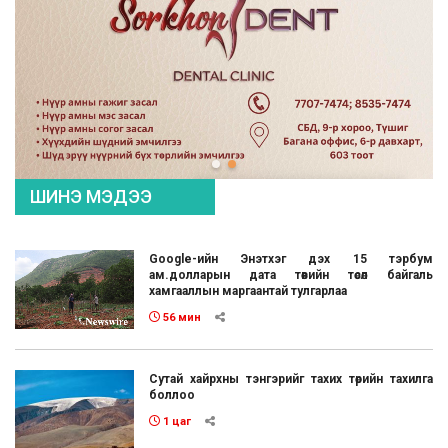
ШИНЭ МЭДЭЭ
Google-ийн Энэтхэг дэх 15 тэрбум
ам.долларын дата төвийн төсөл байгаль
хамгааллын маргаантай тулгарлаа
56 мин
Сутай хайрхны тэнгэрийг тахих төрийн тахилга
боллоо
1 цаг