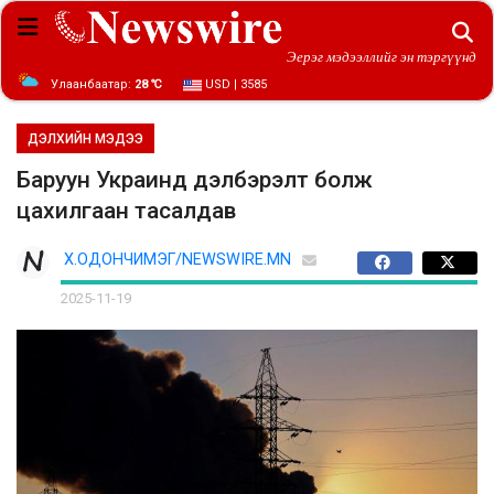
Эерэг мэдээллийг эн тэргүүнд
Улаанбаатар:
28 ℃
USD | 3585
ДЭЛХИЙН МЭДЭЭ
Баруун Украинд дэлбэрэлт болж
цахилгаан тасалдав
Х.ОДОНЧИМЭГ/NEWSWIRE.MN
2025-11-19