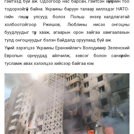
гэмтээд буй аж. Одоогоор нас барсан, гэмтсэн хүмүүсийн тоо
тодорхойгүй байна. Украины баруун талаар хиллэдэг НАТО-
гийн гишүүн улсууд болох Польш энэхүү халдлагатай
холбоотойгоор Ржешов, Люблины нисэх онгоцны
буудлуудыг түр хааж, агаарын орон зайгаа хамгаалахын
тулд онгоцнуудыг бэлэн байдалд оруулаад буй аж.
Үүний зэрэгцээ Украины Ерөнхийлөгч Володимир Зеленский
Европын орнуудад айлчилж, зэвсэг болон санхүүгийн
тусламж авах хэлэлцээ хийсээр байгаа юм.