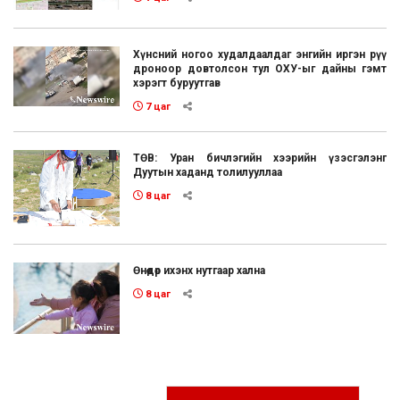
Хүнсний ногоо худалдаалдаг энгийн иргэн рүү
дроноор довтолсон тул ОХУ-ыг дайны гэмт
хэрэгт буруутгав
7 цаг
ТӨВ: Уран бичлэгийн хээрийн үзэсгэлэнг
Дуутын хаданд толилууллаа
8 цаг
Өнөөдөр ихэнх нутгаар хална
8 цаг