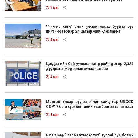
1 цаг
“Чингис хаан” олон улсын нисэх буудал руу
нийтийн тээвэр 24 цагаар үйлчилж байна
2 цаг
Цагдаагийн байгууллага нэг өдрийн дотор 2,321
дуудлага, мэдээлэл хүлээн авчээ
3 цаг
Монгол Улсад суугаа элчин сайд нар UNCCD
COP17 бага хурлын төслийн талбайтай танилцлаа
4 цаг
НИТХ-аар "Сэлбэ ухаалаг хот" тусгай бүс болон