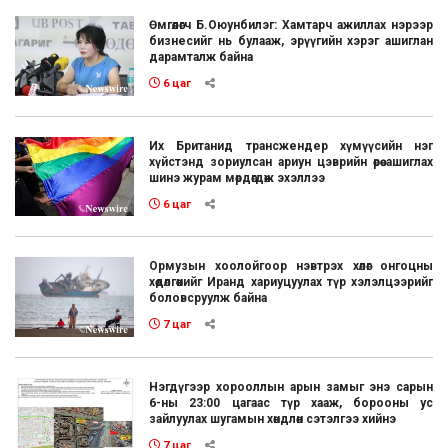
Өмгөөлөгч Б.Оюунбилэг: Хамтарч ажиллах нэрээр
бизнесийг нь булааж, эрүүгийн хэрэг ашиглан
дарамталж байна
6 цаг
Их Британид трансжендер хүмүүсийн нэг
хүйстэнд зориулсан ариун цэврийн өрөө ашиглах
шинэ журам мөрдөгдөж эхэллээ
6 цаг
Ормузын хоолойгоор нэвтрэх хөлөг онгоцны
хөдөлгөөнийг Иранд хариуцуулах түр хэлэлцээрийг
боловсруулж байна
7 цаг
Нэгдүгээр хорооллын арын замыг энэ сарын
6-ны 23:00 цагаас түр хааж, борооны ус
зайлуулах шугамын хөндлөн сэтэлгээ хийнэ
7 цаг