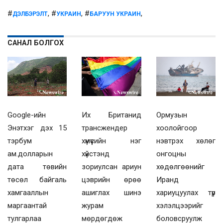
#
, #
, #
,
ДЭЛБЭРЭЛТ
УКРАИН
БАРУУН УКРАИН
САНАЛ БОЛГОХ
Их Британид
Ормузын
Google-ийн
трансжендер
хоолойгоор
Энэтхэг дэх 15
хүмүүсийн нэг
нэвтрэх хөлөг
тэрбум
хүйстэнд
онгоцны
ам.долларын
зориулсан ариун
хөдөлгөөнийг
дата төвийн
цэврийн өрөө
Иранд
төсөл байгаль
ашиглах шинэ
хариуцуулах түр
хамгааллын
журам
хэлэлцээрийг
маргаантай
мөрдөгдөж
боловсруулж
тулгарлаа