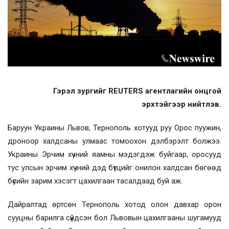
Гэрэл зургийг REUTERS агентлагийн онцгой
эрхтэйгээр нийтлэв.
Баруун Украины Львов, Тернополь хотууд руу Орос пуужин,
дроноор халдсаны улмаас томоохон дэлбэрэлт болжээ.
Украины Эрчим хүчний яамны мэдэгдэж буйгаар, оросууд
тус улсын эрчим хүчний дэд бүтцийг онилон халдсан бөгөөд
бүсийн зарим хэсэгт цахилгаан тасалдаад буй аж.
Дайралтад өртсөн Тернополь хотод олон давхар орон
сууцны барилга сүйдсэн бол Львовын цахилгааны шугамууд