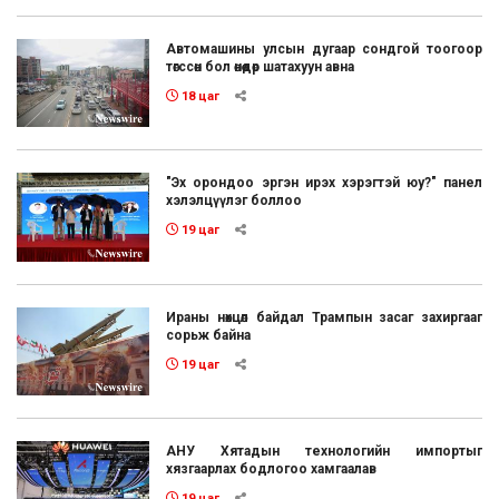
Автомашины улсын дугаар сондгой тоогоор
төгссөн бол өнөөдөр шатахуун авна
18 цаг
"Эх орондоо эргэн ирэх хэрэгтэй юу?" панел
хэлэлцүүлэг боллоо
19 цаг
Ираны нөхцөл байдал Трампын засаг захиргааг
сорьж байна
19 цаг
АНУ Хятадын технологийн импортыг
хязгаарлах бодлогоо хамгаалав
19 цаг