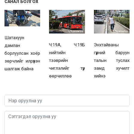
САНАЛ БОЛГОХ
Шатахуун
Ч:19А, Ч:19Б
Энхтайваны
дамлан
нийтийн
гүүрний баруун
борлуулсан хоёр
тээврийн
талын туслах
зөрчлийг илрүүлэн
чиглэлийг түр
замд хучилт
шалгаж байна
өөрчиллөө
хийнэ