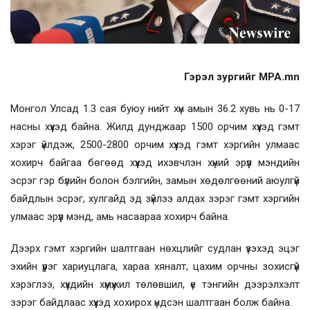
Гэрэл зургийг MPA.mn
Монгол Улсад 1.3 сая буюу нийт хүн амын 36.2 хувь нь 0-17
насны хүүхэд байна. Жилд дунджаар 1500 орчим хүүхэд гэмт
хэрэг үйлдэж, 2500-2800 орчим хүүхэд гэмт хэргийн улмаас
хохирч байгаа бөгөөд хүүхэд ихэвчлэн хүний эрүүл мэндийн
эсрэг гэр бүлийн болон бэлгийн, замын хөдөлгөөний аюулгүй
байдлын эсрэг, хулгайд эд зүйлээ алдах зэрэг гэмт хэргийн
улмаас эрүүл мэнд, амь насаараа хохирч байна.
Дээрх гэмт хэргийн шалтгаан нөхцлийг судлан үзэхэд эцэг
эхийн үүрэг хариуцлага, хараа хяналт, цахим орчны зохисгүй
хэрэглээ, хүүхдийн хүмүүжил төлөвшил, үе тэнгийн дээрэлхэлт
зэрэг байдлаас хүүхэд хохирох үндсэн шалтгаан болж байна.