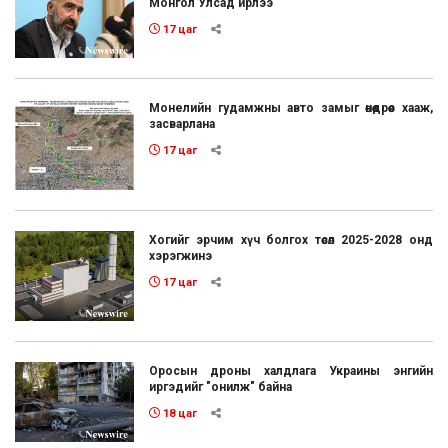
Монгол Улсад ирлээ
17 цаг
Монелийн гудамжны авто замыг өнөөдрөөс хааж,
засварлана
17 цаг
Хогийг эрчим хүч болгох төсөл 2025-2028 онд
хэрэгжинэ
17 цаг
Оросын дроны халдлага Украины энгийн
иргэдийг "онилж" байна
18 цаг