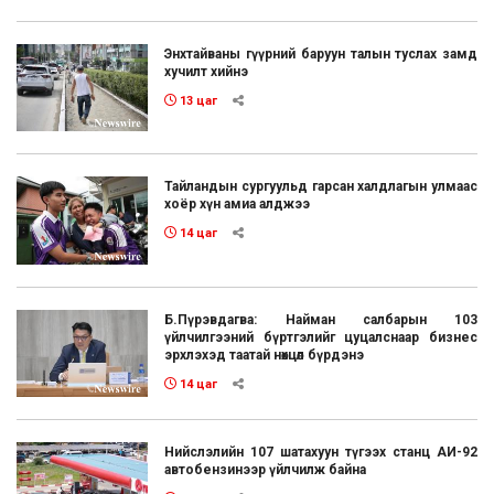
Энхтайваны гүүрний баруун талын туслах замд
хучилт хийнэ
13 цаг
Тайландын сургуульд гарсан халдлагын улмаас
хоёр хүн амиа алджээ
14 цаг
Б.Пүрэвдагва: Найман салбарын 103
үйлчилгээний бүртгэлийг цуцалснаар бизнес
эрхлэхэд таатай нөхцөл бүрдэнэ
14 цаг
Нийслэлийн 107 шатахуун түгээх станц АИ-92
автобензинээр үйлчилж байна