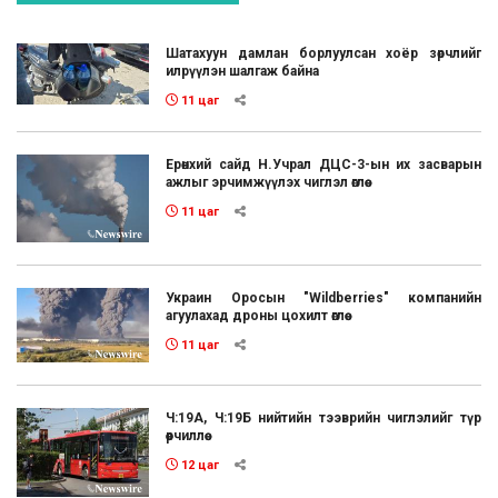
Шатахуун дамлан борлуулсан хоёр зөрчлийг
илрүүлэн шалгаж байна
11 цаг
Ерөнхий сайд Н.Учрал ДЦС-3-ын их засварын
ажлыг эрчимжүүлэх чиглэл өглөө
11 цаг
Украин Оросын "Wildberries" компанийн
агуулахад дроны цохилт өглөө
11 цаг
Ч:19А, Ч:19Б нийтийн тээврийн чиглэлийг түр
өөрчиллөө
12 цаг