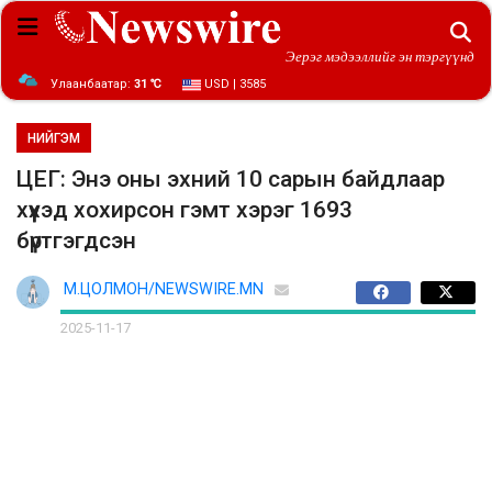
Эерэг мэдээллийг эн тэргүүнд
Улаанбаатар:
31 ℃
USD | 3585
НИЙГЭМ
ЦЕГ: Энэ оны эхний 10 сарын байдлаар
хүүхэд хохирсон гэмт хэрэг 1693
бүртгэгдсэн
М.ЦОЛМОН/NEWSWIRE.MN
2025-11-17