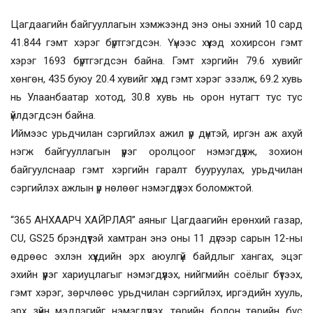
Цагдаагийн байгууллагын хэмжээнд энэ оны эхний 10 сард
41.844 гэмт хэрэг бүртгэгдсэн. Үүнээс хүүхэд хохирсон гэмт
хэрэг 1693 бүртгэгдсэн байна. Гэмт хэргийн 79.6 хувийг
хөнгөн, 435 буюу 20.4 хувийг хүнд гэмт хэрэг эзэлж, 69.2 хувь
нь Улаанбаатар хотод, 30.8 хувь нь орон нутагт тус тус
үйлдэгдсэн байна.
Иймээс урьдчилан сэргийлэх ажил үр дүнтэй, иргэн аж ахуй
нэгж байгууллагын үүрэг оролцоог нэмэгдүүлж, зохион
байгуулснаар гэмт хэргийн гаралт бууруулах, урьдчилан
сэргийлэх ажлын үр нөлөөг нэмэгдүүлэх боломжтой.
“365 АНХААРЧ ХАЙРЛАЯ” аяныг Цагдаагийн ерөнхий газар,
CU, GS25 брэндүүтэй хамтран энэ оны 11 дүгээр сарын 12-ны
өдрөөс эхлэн хүүхдийн эрх аюулгүй байдлыг хангах, эцэг
эхийн үүрэг хариуцлагыг нэмэгдүүлэх, нийгмийн соёлыг бүтээх,
гэмт хэрэг, зөрчлөөс урьдчилан сэргийлэх, иргэдийн хууль,
эрх зүйн мэдлэгийг нэмэгдүүлэх, төрийн болон төрийн бус