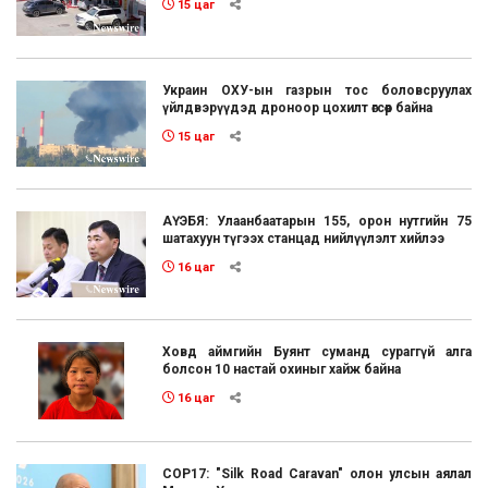
15 цаг
Украин ОХУ-ын газрын тос боловсруулах
үйлдвэрүүдэд дроноор цохилт өгсөөр байна
15 цаг
АҮЭБЯ: Улаанбаатарын 155, орон нутгийн 75
шатахуун түгээх станцад нийлүүлэлт хийлээ
16 цаг
Ховд аймгийн Буянт суманд сураггүй алга
болсон 10 настай охиныг хайж байна
16 цаг
COP17: "Silk Road Caravan" олон улсын аялал