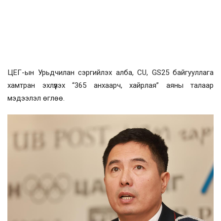
ЦЕГ-ын Урьдчилан сэргийлэх алба, CU, GS25 байгууллага
хамтран эхлүүлэх “365 анхаарч, хайрлая” аяны талаар
мэдээлэл өглөө.