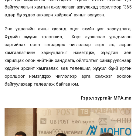
байгууллагын хамтын ажиллагааг ахиулахад зорилгоор “365
өдөр бүр хүүхдээ анхаарч хайрлая” аяныг эхлүүлсэн.
Энэ удаагийн аяны хүрээнд эцэг эхийн үүрэг хариуцлага,
Хүүхдийн хүмүүжил төлөвшил, Хорт зуршлаас урьдчилан
сэргийлэх соён гэгээрүүлэх чиглэлээр эцэг эх, асран
хамгаалагчийн хариуцлагыг нэмэгдүүлж, хүүхэдтэй зөв
харилцах олон нийтийн хандлага, ойлголтыг сайжруулснаар
хүүхдийн эрхийг хамгаалах, зөв төлөвшил, хүмүүжил бүхий иргэн
оролцоог нэмэгдүүлэх чиглэлээр арга хэмжээг зохион
байгуулахаар төлөвлөж байгаа юм.
Гэрэл зургийг MPA.mn