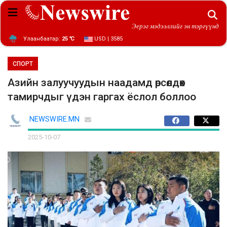
Эерэг мэдээллийг эн тэргүүнд
Улаанбаатар:
25 ℃
USD | 3585
СПОРТ
Азийн залуучуудын наадамд өрсөлдөх
тамирчдыг үдэн гаргах ёслол боллоо
NEWSWIRE.MN
2025-10-07