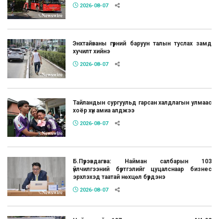
2026-08-07
Энхтайваны гүүрний баруун талын туслах замд
хучилт хийнэ
2026-08-07
Тайландын сургуульд гарсан халдлагын улмаас
хоёр хүн амиа алджээ
2026-08-07
Б.Пүрэвдагва: Найман салбарын 103
үйлчилгээний бүртгэлийг цуцалснаар бизнес
эрхлэхэд таатай нөхцөл бүрдэнэ
2026-08-07