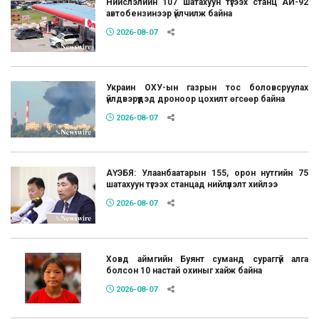
Нийслэлийн 107 шатахуун түгээх станц АИ-92
автобензинээр үйлчилж байна
2026-08-07
Украин ОХУ-ын газрын тос боловсруулах
үйлдвэрүүдэд дроноор цохилт өгсөөр байна
2026-08-07
АҮЭБЯ: Улаанбаатарын 155, орон нутгийн 75
шатахуун түгээх станцад нийлүүлэлт хийлээ
2026-08-07
Ховд аймгийн Буянт суманд сураггүй алга
болсон 10 настай охиныг хайж байна
2026-08-07