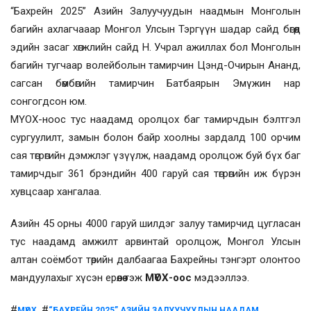
“Бахрейн 2025” Азийн Залуучуудын наадмын Монголын
багийн ахлагчааар Монгол Улсын Тэргүүн шадар сайд бөгөөд
эдийн засаг хөгжлийн сайд Н. Учрал ажиллах бол Монголын
багийн тугчаар волейболын тамирчин Цэнд-Очирын Ананд,
сагсан бөмбөгийн тамирчин Батбаярын Эмүжин нар
сонгогдсон юм.
МҮОХ-ноос тус наадамд оролцох баг тамирчдын бэлтгэл
сургуулилт, замын болон байр хоолны зардалд 100 орчим
сая төгрөгийн дэмжлэг үзүүлж, наадамд оролцож буй бүх баг
тамирчдыг 361 брэндийн 400 гаруй сая төгрөгийн иж бүрэн
хувцсаар хангалаа.
Азийн 45 орны 4000 гаруй шилдэг залуу тамирчид цугласан
тус наадамд амжилт арвинтай оролцож, Монгол Улсын
алтан соёмбот төрийн далбаагаа Бахрейны тэнгэрт олонтоо
мандуулахыг хүсэн ерөөлөө гэж
МҮОХ-оос
мэдээллээ.
#
, #
,
МҮОХ
“БАХРЕЙН 2025” АЗИЙН ЗАЛУУЧУУДЫН НААДАМ