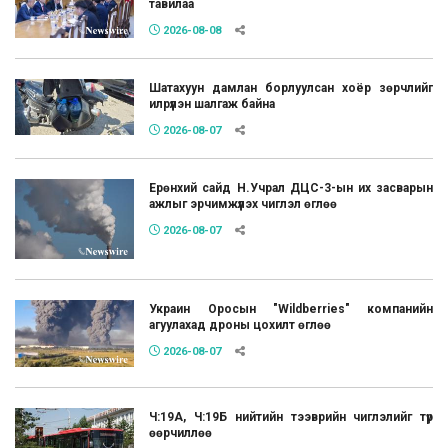
тавилаа
2026-08-08
Шатахуун дамлан борлуулсан хоёр зөрчлийг
илрүүлэн шалгаж байна
2026-08-07
Ерөнхий сайд Н.Учрал ДЦС-3-ын их засварын
ажлыг эрчимжүүлэх чиглэл өглөө
2026-08-07
Украин Оросын "Wildberries" компанийн
агуулахад дроны цохилт өглөө
2026-08-07
Ч:19А, Ч:19Б нийтийн тээврийн чиглэлийг түр
өөрчиллөө