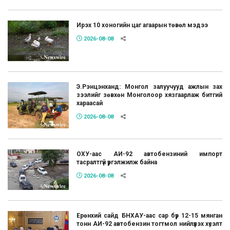
Ирэх 10 хоногийн цаг агаарын төвөл мэдээ
2026-08-08
Э.Рэнцэнханд: Монгол залуучууд ажлын зах
зээлийг зөвхөн Монголоор хязгаарлаж битгий
хараасай
2026-08-08
ОХУ-аас АИ-92 автобензиний импорт
тасралтгүй үргэлжилж байна
2026-08-08
Ерөнхий сайд БНХАУ-аас сар бүр 12-15 мянган
тонн АИ-92 автобензин тогтмол нийлүүлэх хүсэлт