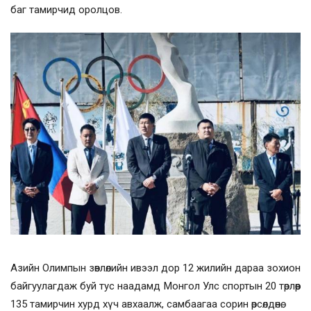
баг тамирчид оролцов.
Азийн Олимпын зөвлөлийн ивээл дор 12 жилийн дараа зохион
байгуулагдаж буй тус наадамд Монгол Улс спортын 20 төрлөөр
135 тамирчин хурд хүч авхаалж, самбаагаа сорин өрсөлдөнө.