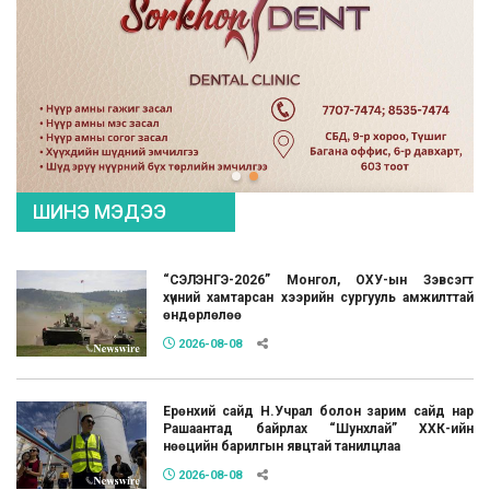
ШИНЭ МЭДЭЭ
“СЭЛЭНГЭ-2026” Монгол, ОХУ-ын Зэвсэгт
хүчний хамтарсан хээрийн сургууль амжилттай
өндөрлөлөө
2026-08-08
Ерөнхий сайд Н.Учрал болон зарим сайд нар
Рашаантад байрлах “Шунхлай” ХХК-ийн
нөөцийн барилгын явцтай танилцлаа
2026-08-08