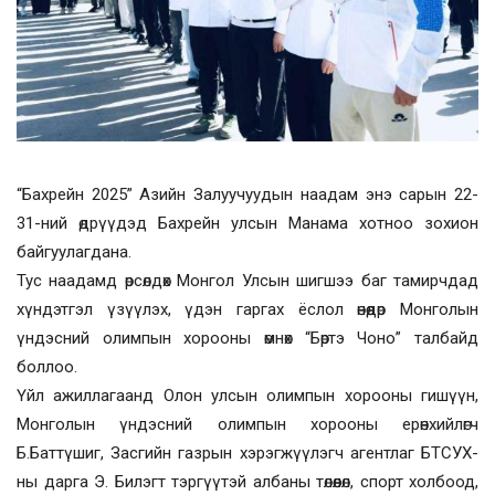
“Бахрейн 2025” Азийн Залуучуудын наадам энэ сарын 22-
31-ний өдрүүдэд Бахрейн улсын Манама хотноо зохион
байгуулагдана.
Тус наадамд өрсөлдөх Монгол Улсын шигшээ баг тамирчдад
хүндэтгэл үзүүлэх, үдэн гаргах ёслол өнөөдөр Монголын
үндэсний олимпын хорооны өмнөх “Бөртэ Чоно” талбайд
боллоо.
Үйл ажиллагаанд Олон улсын олимпын хорооны гишүүн,
Монголын үндэсний олимпын хорооны ерөнхийлөгч
Б.Баттүшиг, Засгийн газрын хэрэгжүүлэгч агентлаг БТСУХ-
ны дарга Э. Билэгт тэргүүтэй албаны төлөөлөл, спорт холбоод,