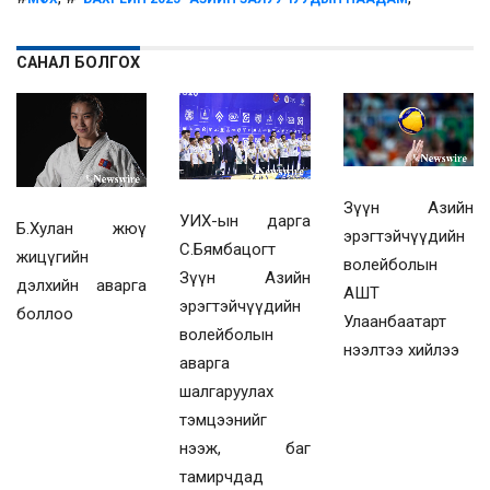
САНАЛ БОЛГОХ
Зүүн Азийн
УИХ-ын дарга
Б.Хулан жюү
эрэгтэйчүүдийн
С.Бямбацогт
жицүгийн
волейболын
Зүүн Азийн
дэлхийн аварга
АШТ
эрэгтэйчүүдийн
боллоо
Улаанбаатарт
волейболын
нээлтээ хийлээ
аварга
шалгаруулах
тэмцээнийг
нээж, баг
тамирчдад