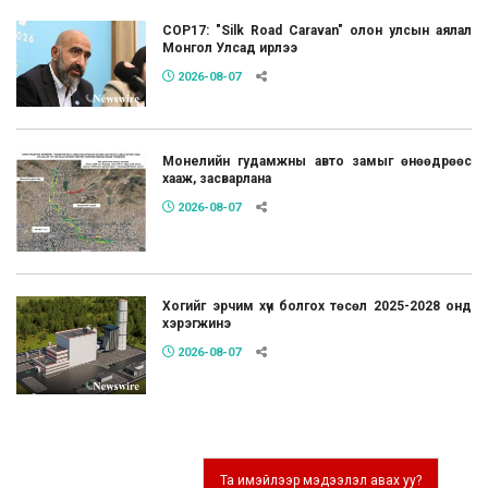
COP17: "Silk Road Caravan" олон улсын аялал
Монгол Улсад ирлээ
2026-08-07
Монелийн гудамжны авто замыг өнөөдрөөс
хааж, засварлана
2026-08-07
Хогийг эрчим хүч болгох төсөл 2025-2028 онд
хэрэгжинэ
2026-08-07
Та имэйлээр мэдээлэл авах уу?