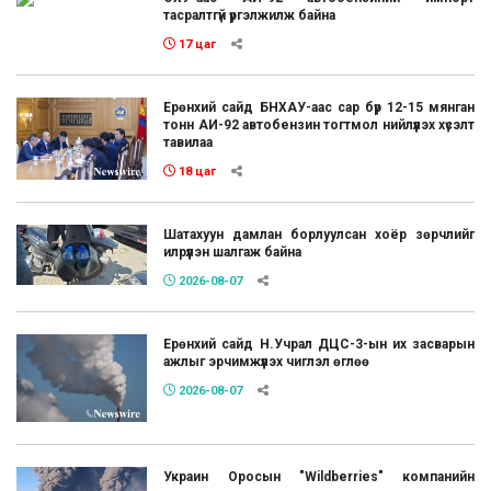
тасралтгүй үргэлжилж байна
17 цаг
Ерөнхий сайд БНХАУ-аас сар бүр 12-15 мянган
тонн АИ-92 автобензин тогтмол нийлүүлэх хүсэлт
тавилаа
18 цаг
Шатахуун дамлан борлуулсан хоёр зөрчлийг
илрүүлэн шалгаж байна
2026-08-07
Ерөнхий сайд Н.Учрал ДЦС-3-ын их засварын
ажлыг эрчимжүүлэх чиглэл өглөө
2026-08-07
Украин Оросын "Wildberries" компанийн