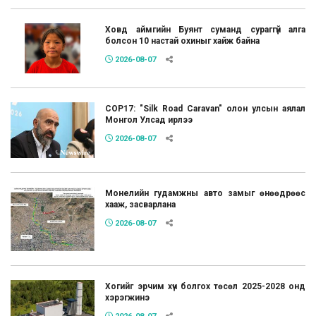
Ховд аймгийн Буянт суманд сураггүй алга
болсон 10 настай охиныг хайж байна
2026-08-07
COP17: "Silk Road Caravan" олон улсын аялал
Монгол Улсад ирлээ
2026-08-07
Монелийн гудамжны авто замыг өнөөдрөөс
хааж, засварлана
2026-08-07
Хогийг эрчим хүч болгох төсөл 2025-2028 онд
хэрэгжинэ