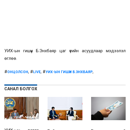
УИХ-ын гишүүн Б.Энхбаяр цаг үеийн асуудлаар мэдээлэл
өглөө.
#
, #
, #
,
ОНЦОЛСОН
LIVE
УИХ-ЫН ГИШҮҮН Б.ЭНХБАЯР
САНАЛ БОЛГОХ