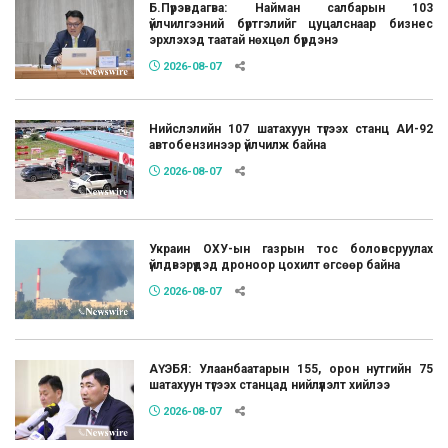
Б.Пүрэвдагва: Найман салбарын 103
үйлчилгээний бүртгэлийг цуцалснаар бизнес
эрхлэхэд таатай нөхцөл бүрдэнэ
2026-08-07
Нийслэлийн 107 шатахуун түгээх станц АИ-92
автобензинээр үйлчилж байна
2026-08-07
Украин ОХУ-ын газрын тос боловсруулах
үйлдвэрүүдэд дроноор цохилт өгсөөр байна
2026-08-07
АҮЭБЯ: Улаанбаатарын 155, орон нутгийн 75
шатахуун түгээх станцад нийлүүлэлт хийлээ
2026-08-07