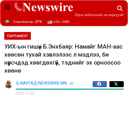
Эерэг мэдээллийг эн тэргүүнд
Улаанбаатар:
27 ℃
USD | 3585
ПАРЛАМЕНТ
УИХ-ын гишүүн Б.Энхбаяр: Намайг МАН-аас
хөөсөн тухай хэвлэлээс л мэдлээ, би
нүүрсчдэд хөөгдөхгүй, тэднийг эх орноосоо
хөөнө
Б.МАРГАД/NEWSWIRE.MN
2025-10-02