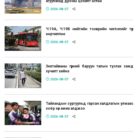
агуулахад дроны цохилт өглөө
2026-08-07
Ч:19А, Ч:19Б нийтийн тээврийн чиглэлийг түр
өөрчиллөө
2026-08-07
Энхтайваны гүүрний баруун талын туслах замд
хучилт хийнэ
2026-08-07
Тайландын сургуульд гарсан халдлагын улмаас
хоёр хүн амиа алджээ
2026-08-07