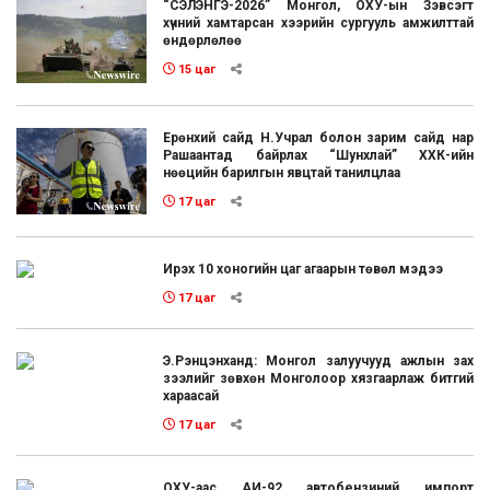
“СЭЛЭНГЭ-2026” Монгол, ОХУ-ын Зэвсэгт
хүчний хамтарсан хээрийн сургууль амжилттай
өндөрлөлөө
15 цаг
Ерөнхий сайд Н.Учрал болон зарим сайд нар
Рашаантад байрлах “Шунхлай” ХХК-ийн
нөөцийн барилгын явцтай танилцлаа
17 цаг
Ирэх 10 хоногийн цаг агаарын төвөл мэдээ
17 цаг
Э.Рэнцэнханд: Монгол залуучууд ажлын зах
зээлийг зөвхөн Монголоор хязгаарлаж битгий
хараасай
17 цаг
ОХУ-аас АИ-92 автобензиний импорт