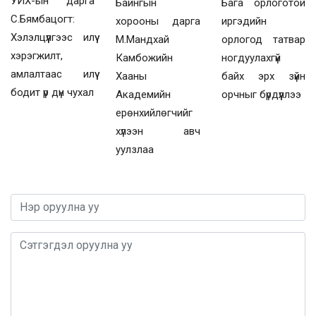
УИХ-ын дарга
Байнгын
Бага орлоготой
С.Бямбацогт:
хорооны дарга
иргэдийн
Хэлэлцүүлгээс илүү
М.Мандхай
орлогод татвар
хэрэгжилт,
Камбожийн
ногдуулахгүй
амлалтаас илүү
Хааны
байх эрх зүйн
бодит үр дүн чухал
Академийн
орчныг бүрдүүллээ
ерөнхийлөгчийг
хүлээн авч
уулзлаа