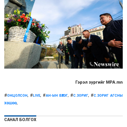
Гэрэл зургийг MPA.mn
#
, #
, #
, #
, #
ОНЦОЛСОН
LIVE
АН-ЫН БҮЛЭГ
С.ЗОРИГ
С.ЗОРИГ АГСНЫ
,
ХӨШӨӨ
САНАЛ БОЛГОХ