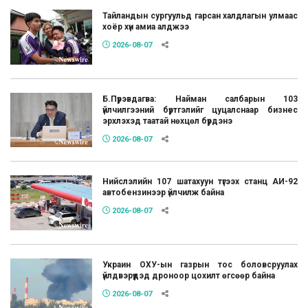
Тайландын сургуульд гарсан халдлагын улмаас
хоёр хүн амиа алджээ
2026-08-07
Б.Пүрэвдагва: Найман салбарын 103
үйлчилгээний бүртгэлийг цуцалснаар бизнес
эрхлэхэд таатай нөхцөл бүрдэнэ
2026-08-07
Нийслэлийн 107 шатахуун түгээх станц АИ-92
автобензинээр үйлчилж байна
2026-08-07
Украин ОХУ-ын газрын тос боловсруулах
үйлдвэрүүдэд дроноор цохилт өгсөөр байна
2026-08-07