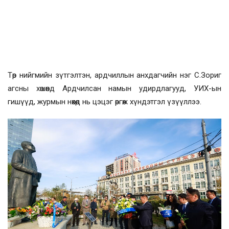
Төр нийгмийн зүтгэлтэн, ардчиллын анхдагчийн нэг С.Зориг
агсны хөшөөнд Ардчилсан намын удирдлагууд, УИХ-ын
гишүүд, журмын нөхөд нь цэцэг өргөж хүндэтгэл үзүүллээ.