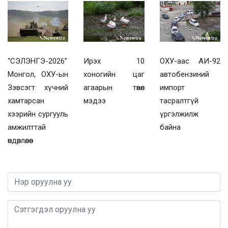
“СЭЛЭНГЭ-2026”
Ирэх 10
ОХУ-аас АИ-92
Монгол, ОХУ-ын
хоногийн цаг
автобензиний
Зэвсэгт хүчний
агаарын төвөл
импорт
хамтарсан
мэдээ
тасралтгүй
хээрийн сургууль
үргэлжилж
амжилттай
байна
өндөрлөлөө