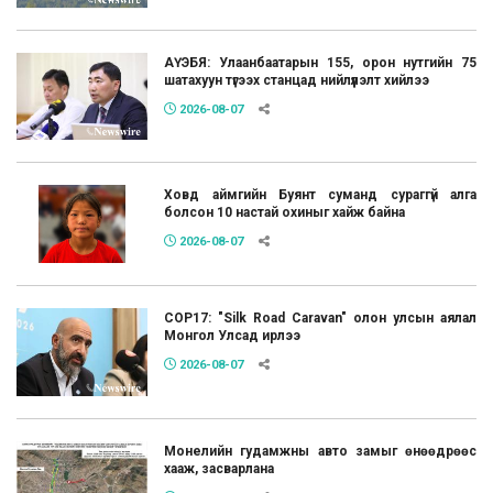
АҮЭБЯ: Улаанбаатарын 155, орон нутгийн 75
шатахуун түгээх станцад нийлүүлэлт хийлээ
2026-08-07
Ховд аймгийн Буянт суманд сураггүй алга
болсон 10 настай охиныг хайж байна
2026-08-07
COP17: "Silk Road Caravan" олон улсын аялал
Монгол Улсад ирлээ
2026-08-07
Монелийн гудамжны авто замыг өнөөдрөөс
хааж, засварлана