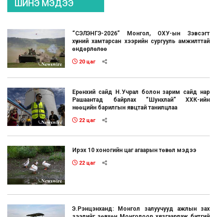
ШИНЭ МЭДЭЭ
“СЭЛЭНГЭ-2026” Монгол, ОХУ-ын Зэвсэгт
хүчний хамтарсан хээрийн сургууль амжилттай
өндөрлөлөө
20 цаг
Ерөнхий сайд Н.Учрал болон зарим сайд нар
Рашаантад байрлах “Шунхлай” ХХК-ийн
нөөцийн барилгын явцтай танилцлаа
22 цаг
Ирэх 10 хоногийн цаг агаарын төвөл мэдээ
22 цаг
Э.Рэнцэнханд: Монгол залуучууд ажлын зах
зээлийг зөвхөн Монголоор хязгаарлаж битгий