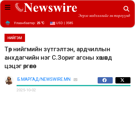
Эерэг мэдээллийг эн тэргүүнд
Улаанбаатар:
25 ℃
USD | 3585
НИЙГЭМ
Төр нийгмийн зүтгэлтэн, ардчиллын
анхдагчийн нэг С.Зориг агсны хөшөөнд
цэцэг өргөлөө
Б.МАРГАД/NEWSWIRE.MN
2025-10-02