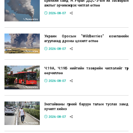
Ерөнхий сайд Н.Учрал ДЦС-3-ын их засварын
ажлыг эрчимжүүлэх чиглэл өглөө
2026-08-07
Украин Оросын "Wildberries" компанийн
агуулахад дроны цохилт өглөө
2026-08-07
Ч:19А, Ч:19Б нийтийн тээврийн чиглэлийг түр
өөрчиллөө
2026-08-07
Энхтайваны гүүрний баруун талын туслах замд
хучилт хийнэ
2026-08-07