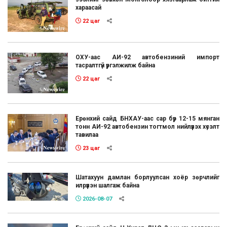
хараасай
22 цаг
ОХУ-аас АИ-92 автобензиний импорт
тасралтгүй үргэлжилж байна
22 цаг
Ерөнхий сайд БНХАУ-аас сар бүр 12-15 мянган
тонн АИ-92 автобензин тогтмол нийлүүлэх хүсэлт
тавилаа
23 цаг
Шатахуун дамлан борлуулсан хоёр зөрчлийг
илрүүлэн шалгаж байна
2026-08-07