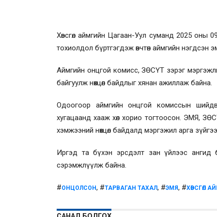
Хөвсгөл аймгийн Цагаан-Уул суманд 2025 оны 09
тохиолдол бүртгэгдэж өвчтөн аймгийн нэгдсэн 
Аймгийн онцгой комисс, ЗӨСҮТ зэрэг мэргэжли
байгуулж нөхцөл байдлыг хянан ажиллаж байна.
Одоогоор аймгийн онцгой комиссын шийдвэрэ
хугацаанд хааж хөл хорио тогтоосон. ЭМЯ, ЗӨСҮ
хэмжээний нөхцөл байдалд мэргэжил арга зүйгэ
Иргэд та бүхэн эрсдэлт зан үйлээс ангид б
сэрэмжлүүлж байна.
#
, #
, #
, #
ОНЦОЛСОН
ТАРВАГАН ТАХАЛ
ЭМЯ
ХӨВСГӨЛ 
САНАЛ БОЛГОХ