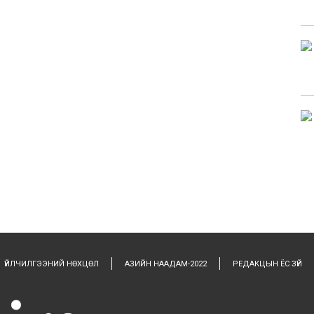
ҮЙЛЧИЛГЭЭНИЙ НӨХЦӨЛ
АЗИЙН НААДАМ-2022
РЕДАКЦЫН ЁС ЗҮЙ