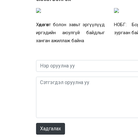
Хөдөлгөөнт болон завьт эргүүлүүд
НОБГ: Бо
иргэдийн аюулгүй байдлыг
зургаан ба
ханган ажиллаж байна
Хадгалах