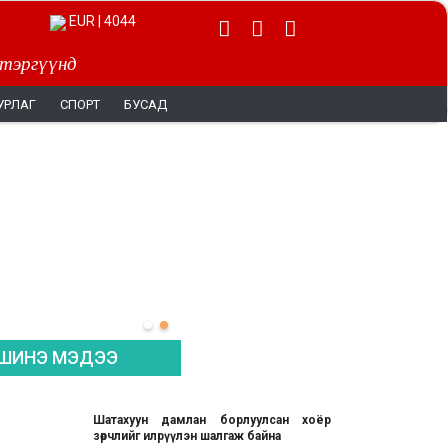
EUR | 4044
 тэргүүнд
УРЛАГ
СПОРТ
БУСАД
ШИНЭ МЭДЭЭ
Шатахуун дамлан борлуулсан хоёр
зөрчлийг илрүүлэн шалгаж байна