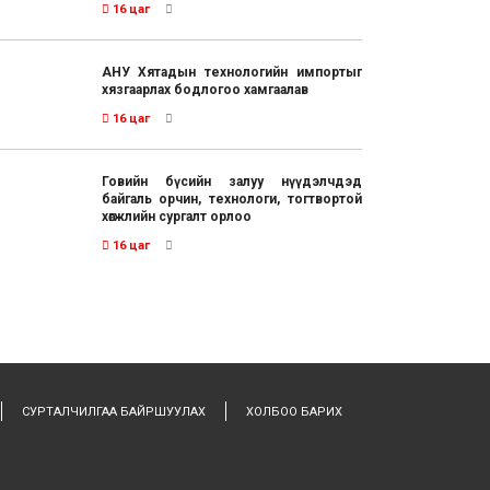
16 цаг
АНУ Хятадын технологийн импортыг
хязгаарлах бодлогоо хамгаалав
16 цаг
Говийн бүсийн залуу нүүдэлчдэд
байгаль орчин, технологи, тогтвортой
хөгжлийн сургалт орлоо
16 цаг
СУРТАЛЧИЛГАА БАЙРШУУЛАХ
ХОЛБОО БАРИХ