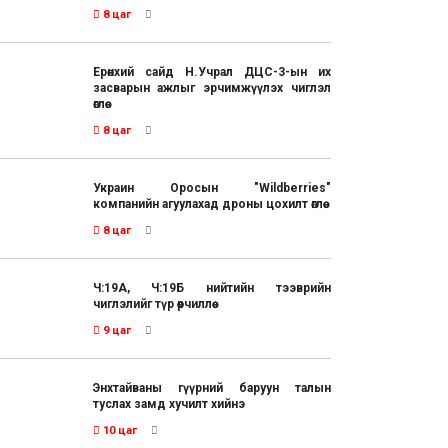
8 цаг
Ерөнхий сайд Н.Учрал ДЦС-3-ын их
засварын ажлыг эрчимжүүлэх чиглэл
өглөө
8 цаг
Украин Оросын "Wildberries"
компанийн агуулахад дроны цохилт өглөө
8 цаг
Ч:19А, Ч:19Б нийтийн тээврийн
чиглэлийг түр өөрчиллөө
9 цаг
Энхтайваны гүүрний баруун талын
туслах замд хучилт хийнэ
10 цаг