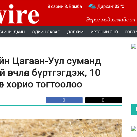
8 сарын 8, Бямба
Дархан:
33 ℃
Эерэг мэдээллийг эн
РАИНЫ ДАЙН
ЭДИЙН ЗАСАГ
ДЭЛХИЙ
ИРГЭНИЙ ӨНЦӨГ
СОЁЛ 
ийн Цагаан-Уул суманд
 өвчлөл бүртгэгдэж, 10
өл хорио тогтоолоо