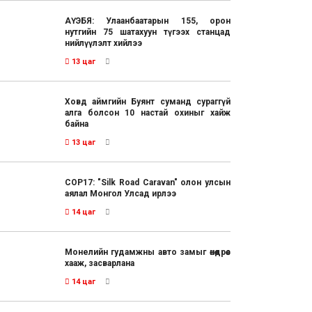
АҮЭБЯ: Улаанбаатарын 155, орон
нутгийн 75 шатахуун түгээх станцад
нийлүүлэлт хийлээ
13 цаг
Ховд аймгийн Буянт суманд сураггүй
алга болсон 10 настай охиныг хайж
байна
13 цаг
COP17: "Silk Road Caravan" олон улсын
аялал Монгол Улсад ирлээ
14 цаг
Монелийн гудамжны авто замыг өнөөдрөөс
хааж, засварлана
14 цаг