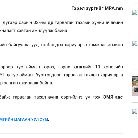
Гэрэл зургийг MPA.mn
 дүгээр сарын 03-ны өдөр тарваган тахлын хүний өвчлөлийн
эмнэлэгт хэвтэн эмчлүүлж байна.
йн байгууллагууд холбогдох хариу арга хэмжээг зохион
эр тус аймагт орох, гарах хөдөлгөөнийг 10 хоногийн
Т-өөс тус аймагт бүртгэгдсэн тарваган тахлын хариу арга
эр ханган ажиллаж байна.
айж тарваган тахал өвчнөөс сэргийлнэ үү гэж
ЭМЯ-аас
,
АЙМГИЙН ЦАГААН УУЛ СУМ