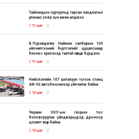
Тайландын сургуульд гарсан халдлагын
улмаас хоёр хүн амиа алджээ
11 цаг
Б.Пүрэвдагва: Найман салбарын 103
үйлчилгээний бүртгэлийг цуцалснаар
бизнес эрхлэхэд таатай нөхцөл бүрдэнэ
11 цаг
Нийслэлийн 107 шатахуун түгээх станц
АИ-92 автобензинээр үйлчилж байна
12 цаг
Украин ОХУ-ын газрын тос
боловсруулах үйлдвэрүүдэд дроноор
цохилт өгсөөр байна
12 цаг