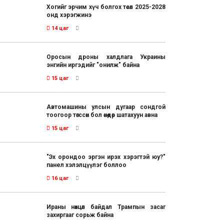
Хогийг эрчим хүч болгох төсөл 2025-2028
онд хэрэгжинэ
14 цаг
Оросын дроны халдлага Украины
энгийн иргэдийг "онилж" байна
15 цаг
Автомашины улсын дугаар сондгой
тоогоор төгссөн бол өнөөдөр шатахуун авна
15 цаг
"Эх орондоо эргэн ирэх хэрэгтэй юу?"
панел хэлэлцүүлэг боллоо
16 цаг
Ираны нөхцөл байдал Трампын засаг
захиргааг сорьж байна