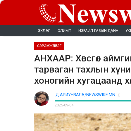
ЭХЛЭЛ
ОЛИМП
ИЗРАИЛ-ГАЗЫН ДАЙН
УК
СЭРЭМЖЛҮҮЛЭГ
АНХААР: Хөвсгөл аймг
тарваган тахлын хүний
хоногийн хугацаанд х
Д.АРИУНЗАЯА/NEWSWIRE.MN
2025-09-04