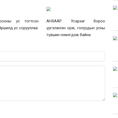
рооны ус тогтсон
АНХААР: Усархаг бороо
йршилд ус сорууллаа
үргэлжлэн орж, голуудын усны
түвшин нэмэгдэж байна
0 / 1000