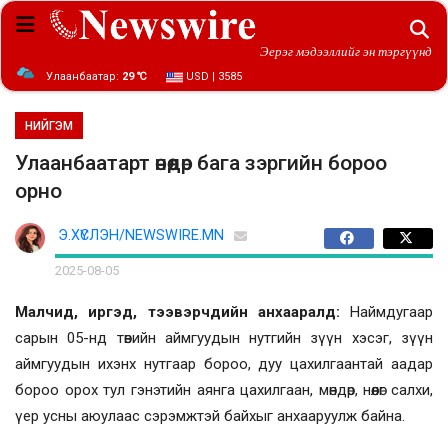
Эерэг мэдээллийг эн тэргүүнд
Улаанбаатар:
29 ℃
USD | 3585
НИЙГЭМ
Улаанбаатарт өнөөдөр бага зэргийн бороо
орно
Э.ХҮСЛЭН/NEWSWIRE.MN
2025-08-05
Малчид, иргэд, тээвэрчдийн анхааралд:
Наймдугаар
сарын 05-нд төвийн аймгуудын нутгийн зүүн хэсэг, зүүн
аймгуудын ихэнх нутгаар бороо, дуу цахилгаантай аадар
бороо орох тул гэнэтийн аянга цахилгаан, мөндөр, нөөлөг салхи,
үер усны аюулаас сэрэмжтэй байхыг анхааруулж байна.