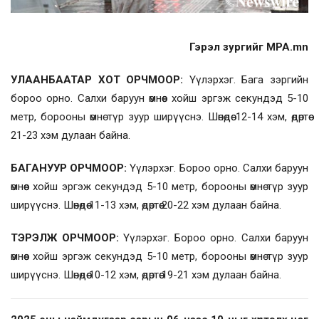
Гэрэл зургийг MPA.mn
УЛААНБААТАР ХОТ ОРЧМООР:
Үүлэрхэг. Бага зэргийн
бороо орно. Салхи баруун өмнөөс хойш эргэж секундэд 5-10
метр, борооны өмнө түр зуур ширүүснэ. Шөнөдөө 12-14 хэм, өдөртөө
21-23 хэм дулаан байна.
БАГАНУУР ОРЧМООР:
Үүлэрхэг. Бороо орно. Салхи баруун
өмнөөс хойш эргэж секундэд 5-10 метр, борооны өмнө түр зуур
ширүүснэ. Шөнөдөө 11-13 хэм, өдөртөө 20-22 хэм дулаан байна.
ТЭРЭЛЖ ОРЧМООР:
Үүлэрхэг. Бороо орно. Салхи баруун
өмнөөс хойш эргэж секундэд 5-10 метр, борооны өмнө түр зуур
ширүүснэ. Шөнөдөө 10-12 хэм, өдөртөө 19-21 хэм дулаан байна.