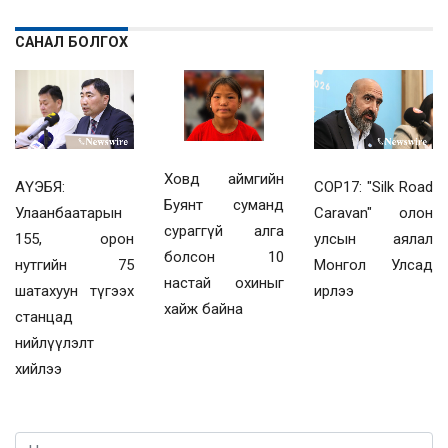
САНАЛ БОЛГОХ
Ховд аймгийн
COP17: "Silk Road
АҮЭБЯ:
Буянт суманд
Caravan" олон
Улаанбаатарын
сураггүй алга
улсын аялал
155, орон
болсон 10
Монгол Улсад
нутгийн 75
настай охиныг
ирлээ
шатахуун түгээх
хайж байна
станцад
нийлүүлэлт
хийлээ