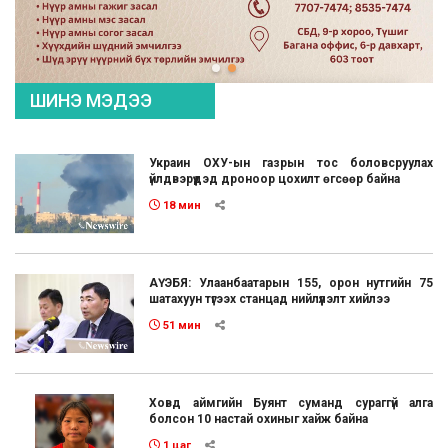
ШИНЭ МЭДЭЭ
Украин ОХУ-ын газрын тос боловсруулах
үйлдвэрүүдэд дроноор цохилт өгсөөр байна
18 мин
АҮЭБЯ: Улаанбаатарын 155, орон нутгийн 75
шатахуун түгээх станцад нийлүүлэлт хийлээ
51 мин
Ховд аймгийн Буянт суманд сураггүй алга
болсон 10 настай охиныг хайж байна
1 цаг