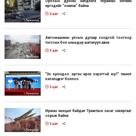
Оросын дроны халдлага Украины энгийн
иргэдийг "онилж" байна
2 цаг
Автомашины улсын дугаар сондгой тоогоор
төгссөн бол өнөөдөр шатахуун авна
3 цаг
"Эх орондоо эргэн ирэх хэрэгтэй юу?" панел
хэлэлцүүлэг боллоо
3 цаг
Ираны нөхцөл байдал Трампын засаг захиргааг
сорьж байна
3 цаг