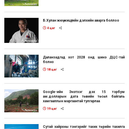
Б.Хулан жюү жицүгийн дэлхийн аварга боллоо
4 цаг
Даланзадгад хот 2028 онд шинэ ДЦС-тай
болно
18 цаг
Google-ийн Энэтхэг дэх 15 тэрбум
ам.долларын дата төвийн төсөл байгаль
хамгааллын маргаантай тулгарлаа
19 цаг
Сутай хайрхны тэнгэрийг тахих төрийн тахилга