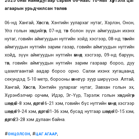
2025 оны наймдугаар сарын 06-наас 10-ныг хүртэлх
цаг
агаарын урьдчилсан төлөв
06-нд Хангай, Хөвсгөл, Хэнтийн уулархаг нутаг, Хэрлэн, Онон,
Улз голын хөндийгөөр, 07-нд төв болон зүүн аймгуудын ихэнх
нутаг, говийн аймгуудын нутгийн хойд хэсгээр, 08-нд төвийн
аймгуудын нутгийн зарим газар, говийн аймгуудын нутгийн
хойд, зүүн аймгуудын нутгийн өмнөд хэсгээр, 09-нд баруун,
төв, говийн аймгуудын нутгийн зарим газраар бороо, дуу
цахилгаантай аадар бороо орно. Салхи ихэнх хугацаанд
секундэд 5-10 метр, борооны өмнө түр зуур ширүүснэ. Алтай,
Хангай, Хөвсгөл, Хэнтийн уулархаг нутаг, Завхан голын эх,
Хүрэнбэлчир орчим, Идэр, Эг-Үүр, Тэрэлж голын хөндийгөөр
шөнөдөө 3-8 хэм, өдөртөө 16-21 хэм, говийн бүс нутгийн өмнөд хэсгээр
шөнөдөө 19-24 хэм, өдөртөө 31-36 хэм, бусад нутгаар шөнөдөө 10-15 хэм,
өдөртөө 23-28 хэм дулаан байна.
#
, #
,
ОНЦОЛСОН
ЦАГ АГААР