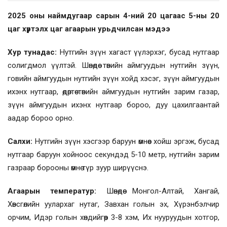
2025 оны наймдугаар сарын 4-ний 20 цагаас
5-ны 20
цаг хүртэлх
цаг агаарын урьдчилсан мэдээ
Хур тунадас:
Нутгийн зүүн хагаст үүлэрхэг, бусад нутгаар
солигдмол үүлтэй. Шөнөдөө төвийн аймгуудын нутгийн зүүн,
говийн аймгуудын нутгийн зүүн хойд хэсэг, зүүн аймгуудын
ихэнх нутгаар, өдөртөө төвийн аймгуудын нутгийн зарим газар,
зүүн аймгуудын ихэнх нутгаар бороо, дуу цахилгаантай
аадар бороо орно.
Салхи:
Нутгийн зүүн хэсгээр баруун өмнөөс хойш эргэж, бусад
нутгаар баруун хойноос секундэд 5-10 метр, нутгийн зарим
газраар борооны өмнө түр зуур ширүүснэ.
Агаарын температур:
Шөнөдөө Монгол-Алтай, Хангай,
Хөвсгөлийн уулархаг нутаг, Завхан голын эх, Хүрэнбэлчир
орчим, Идэр голын хөндийгөөр 3-8 хэм, Их нууруудын хотгор,