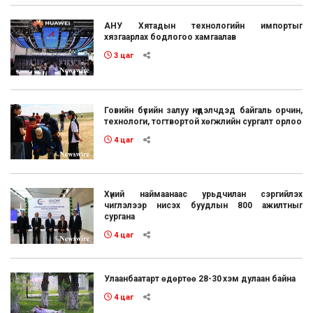
АНУ Хятадын технологийн импортыг
хязгаарлах бодлогоо хамгаалав
3 цаг
Говийн бүсийн залуу нүүдэлчдэд байгаль орчин,
технологи, тогтвортой хөгжлийн сургалт орлоо
4 цаг
Хүний наймаанаас урьдчилан сэргийлэх
чиглэлээр нисэх буудлын 800 ажилтныг
сургана
4 цаг
Улаанбаатарт өдөртөө 28-30 хэм дулаан байна
4 цаг