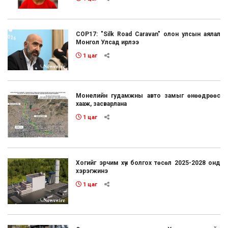
COP17: "Silk Road Caravan" олон улсын аялал
Монгол Улсад ирлээ
1 цаг
Монелийн гудамжны авто замыг өнөөдрөөс
хааж, засварлана
1 цаг
Хогийг эрчим хүч болгох төсөл 2025-2028 онд
хэрэгжинэ
1 цаг