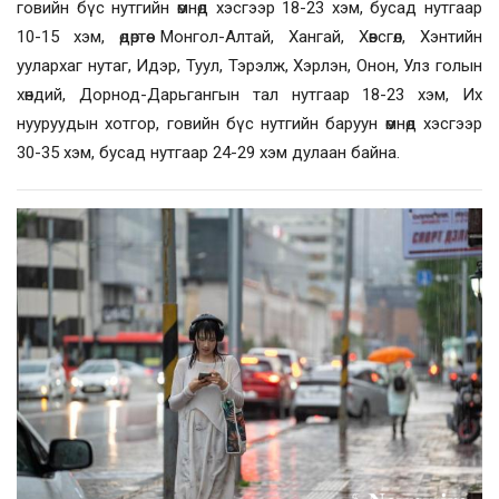
говийн бүс нутгийн өмнөд хэсгээр 18-23 хэм, бусад нутгаар
10-15 хэм, өдөртөө Монгол-Алтай, Хангай, Хөвсгөл, Хэнтийн
уулархаг нутаг, Идэр, Туул, Тэрэлж, Хэрлэн, Онон, Улз голын
хөндий, Дорнод-Дарьгангын тал нутгаар 18-23 хэм, Их
нууруудын хотгор, говийн бүс нутгийн баруун өмнөд хэсгээр
30-35 хэм, бусад нутгаар 24-29 хэм дулаан байна.