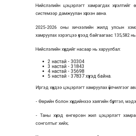
Нийслэлийн цэцэрлэгт хамрагдах хүсэлтийг
системээр дамжуулан хүлээн авна.
2025-2026 оны хичээлийн жилд улсын хэмж
хамруулах хэрэгцээ үүсээд байгаагаас 135,582 н
Нийслэлийн хүүхдийг насаар нь харуулбал:
2 настай - 30304
3 настай - 31843
4 настай - 35698
5 настай - 37837 хүүхэд байна.
Иргэд хүүхдээ цэцэрлэгт хамруулах үйлчилгээг ав
- Өөрийн болон хүүхдийнхээ хаягийн бүртгэл, мэ
- Таны хүүхэд өнгөрсөн жил цэцэрлэгт хамра
сонголтыг хийх;