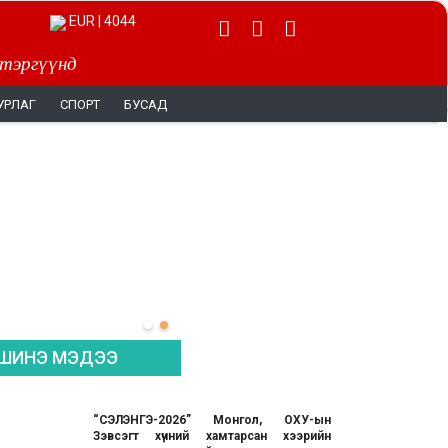
EUR | 4044
 тэргүүнд
УРЛАГ
СПОРТ
БУСАД
ШИНЭ МЭДЭЭ
“СЭЛЭНГЭ-2026” Монгол, ОХУ-ын
Зэвсэгт хүчний хамтарсан хээрийн