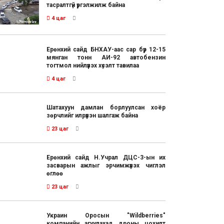
тасралтгүй үргэлжилж байна
4 цаг
Ерөнхий сайд БНХАУ-аас сар бүр 12-15
мянган тонн АИ-92 автобензин
тогтмол нийлүүлэх хүсэлт тавилаа
4 цаг
Шатахуун дамлан борлуулсан хоёр
зөрчлийг илрүүлэн шалгаж байна
23 цаг
Ерөнхий сайд Н.Учрал ДЦС-3-ын их
засварын ажлыг эрчимжүүлэх чиглэл
өглөө
23 цаг
Украин Оросын "Wildberries"
компанийн агуулахад дроны цохилт