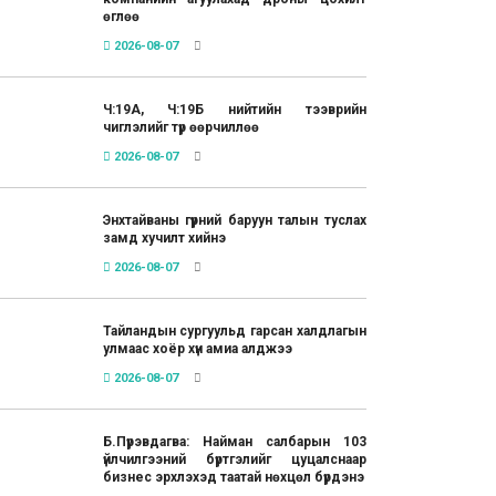
өглөө
2026-08-07
Ч:19А, Ч:19Б нийтийн тээврийн
чиглэлийг түр өөрчиллөө
2026-08-07
Энхтайваны гүүрний баруун талын туслах
замд хучилт хийнэ
2026-08-07
Тайландын сургуульд гарсан халдлагын
улмаас хоёр хүн амиа алджээ
2026-08-07
Б.Пүрэвдагва: Найман салбарын 103
үйлчилгээний бүртгэлийг цуцалснаар
бизнес эрхлэхэд таатай нөхцөл бүрдэнэ