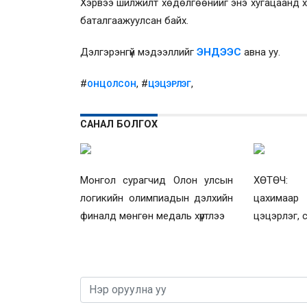
Хэрвээ шилжилт хөдөлгөөнийг энэ хугацаанд 
баталгаажуулсан байх.
Дэлгэрэнгүй мэдээллийг
ЭНДЭЭС
авна уу.
#
, #
,
ОНЦОЛСОН
ЦЭЦЭРЛЭГ
САНАЛ БОЛГОХ
Монгол сурагчид Олон улсын
ХӨТӨЧ: Э
логикийн олимпиадын дэлхийн
цахимаар
финалд мөнгөн медаль хүртлээ
цэцэрлэг, 