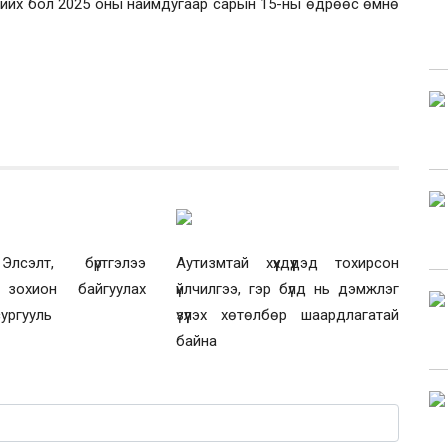
хийх бол 2025 оны наймдугаар сарын 15-ны өдрөөс өмнө
лсэлт, бүртгэлээ
Аутизмтай хүүхдүүдэд тохирсон
 зохион байгуулах
үйлчилгээ, гэр бүлд нь дэмжлэг
сургууль
үзүүлэх хөтөлбөр шаардлагатай
байна