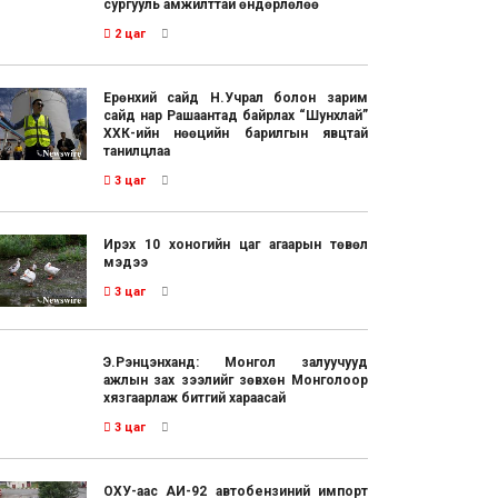
сургууль амжилттай өндөрлөлөө
2 цаг
Ерөнхий сайд Н.Учрал болон зарим
сайд нар Рашаантад байрлах “Шунхлай”
ХХК-ийн нөөцийн барилгын явцтай
танилцлаа
3 цаг
Ирэх 10 хоногийн цаг агаарын төвөл
мэдээ
3 цаг
Э.Рэнцэнханд: Монгол залуучууд
ажлын зах зээлийг зөвхөн Монголоор
хязгаарлаж битгий хараасай
3 цаг
ОХУ-аас АИ-92 автобензиний импорт