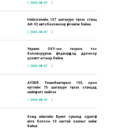
2026-08-07
Нийслэлийн 107 шатахуун түгээх станц
АИ-92 автобензинээр үйлчилж байна
2026-08-07
Украин ОХУ-ын газрын тос
боловсруулах үйлдвэрүүдэд дроноор
цохилт өгсөөр байна
2026-08-07
АҮЭБЯ: Улаанбаатарын 155, орон
нутгийн 75 шатахуун түгээх станцад
нийлүүлэлт хийлээ
2026-08-07
Ховд аймгийн Буянт суманд сураггүй
алга болсон 10 настай охиныг хайж
байна