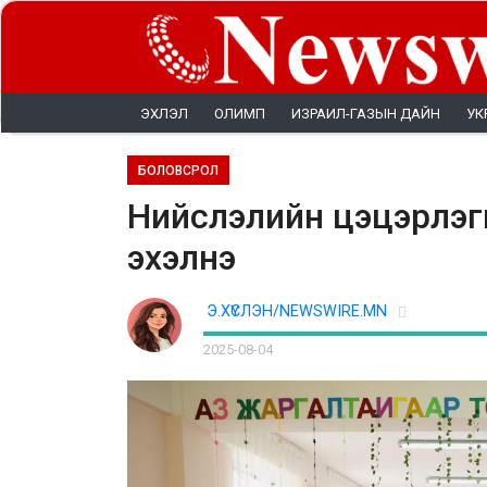
ЭХЛЭЛ
ОЛИМП
ИЗРАИЛ-ГАЗЫН ДАЙН
УК
БОЛОВСРОЛ
Нийслэлийн цэцэрлэги
эхэлнэ
Э.ХҮСЛЭН/NEWSWIRE.MN
2025-08-04