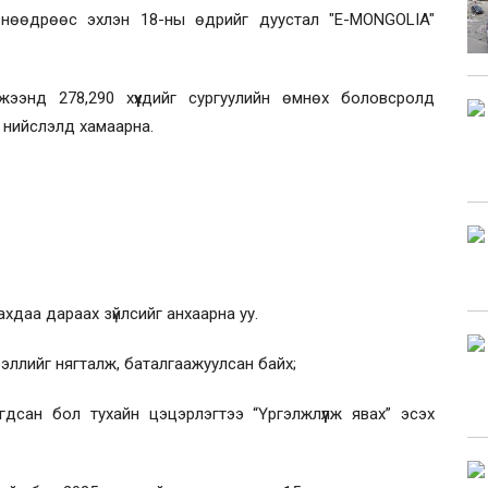
 өнөөдрөөс эхлэн 18-ны өдрийг дуустал "E-MONGOLIA"
ээнд 278,290 хүүхдийг сургуулийн өмнөх боловсролд
ь нийслэлд хамаарна.
ахдаа дараах зүйлсийг анхаарна уу.
дээллийг нягталж, баталгаажуулсан байх;
гдсан бол тухайн цэцэрлэгтээ “Үргэлжлүүлж явах” эсэх