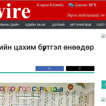
8 сарын 8, Бямба
Дархан:
33 ℃
Эерэг мэдээллийг эн
РАИНЫ ДАЙН
ЭДИЙН ЗАСАГ
ДЭЛХИЙ
ИРГЭНИЙ ӨНЦӨГ
СОЁЛ 
йн цахим бүртгэл өнөөдөр