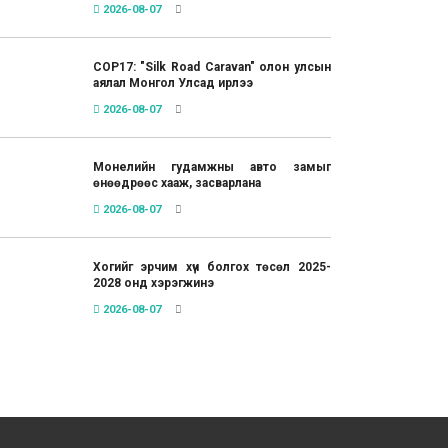
2026-08-07
COP17: "Silk Road Caravan" олон улсын
аялал Монгол Улсад ирлээ
2026-08-07
Монелийн гудамжны авто замыг
өнөөдрөөс хааж, засварлана
2026-08-07
Хогийг эрчим хүч болгох төсөл 2025-
2028 онд хэрэгжинэ
2026-08-07