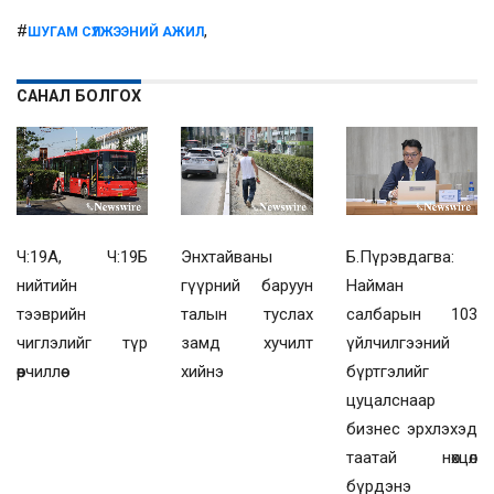
#
,
ШУГАМ СҮЛЖЭЭНИЙ АЖИЛ
САНАЛ БОЛГОХ
Ч:19А, Ч:19Б
Энхтайваны
Б.Пүрэвдагва:
нийтийн
гүүрний баруун
Найман
тээврийн
талын туслах
салбарын 103
чиглэлийг түр
замд хучилт
үйлчилгээний
өөрчиллөө
хийнэ
бүртгэлийг
цуцалснаар
бизнес эрхлэхэд
таатай нөхцөл
бүрдэнэ