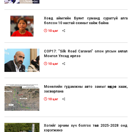
Ховд аймгийн Буянт суманд сураггүй алга
болсон 10 настай охиныг хайж байна
10 цаг
COP17: "Silk Road Caravan" олон улсын аялал
Монгол Улсад ирлээ
10 цаг
Монелийн гудамжны авто замыг өнөөдрөөс хааж,
засварлана
10 цаг
Хогийг эрчим хүч болгох төсөл 2025-2028 онд
хэрэгжинэ