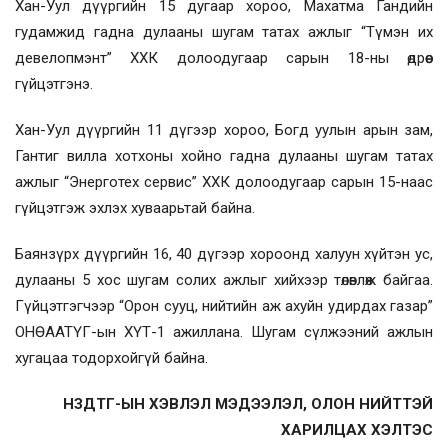
Хан-Уул дүүргийн 15 дугаар хороо, Махатма Гандийн
гудамжид гадна дулааны шугам татах ажлыг “Түмэн их
девелопмэнт” ХХК долоодугаар сарын 18-ны өдрөөс
гүйцэтгэнэ.
Хан-Уул дүүргийн 11 дүгээр хороо, Богд уулын арын зам,
Гантиг вилла хотхоны хойно гадна дулааны шугам татах
ажлыг “Энерготех сервис” ХХК долоодугаар сарын 15-наас
гүйцэтгэж эхлэх хуваарьтай байна.
Баянзүрх дүүргийн 16, 40 дүгээр хороонд халуун хүйтэн ус,
дулааны 5 хос шугам солих ажлыг хийхээр төлөвлөж байгаа.
Гүйцэтгэгчээр “Орон сууц, нийтийн аж ахуйн удирдах газар”
ОНӨААТҮГ-ын ХҮТ-1 ажиллана. Шугам сүлжээний ажлын
хугацаа тодорхойгүй байна.
НЗДТГ-ЫН ХЭВЛЭЛ МЭДЭЭЛЭЛ, ОЛОН НИЙТТЭЙ
ХАРИЛЦАХ ХЭЛТЭС