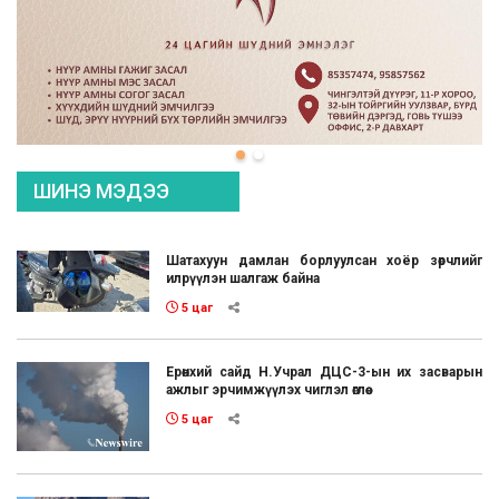
ШИНЭ МЭДЭЭ
Шатахуун дамлан борлуулсан хоёр зөрчлийг
илрүүлэн шалгаж байна
5 цаг
Ерөнхий сайд Н.Учрал ДЦС-3-ын их засварын
ажлыг эрчимжүүлэх чиглэл өглөө
5 цаг