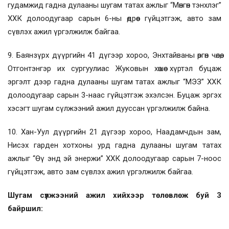
гудамжид гадна дулааны шугам татах ажлыг “Мөнгөн тэнхлэг”
ХХК долоодугаар сарын 6-ны өдрөөс гүйцэтгэж, авто зам
сүвлэх ажил үргэлжилж байгаа.
9. Баянзүрх дүүргийн 41 дүгээр хороо, Энхтайваны өргөн чөлөө,
Отгонтэнгэр их сургуулиас Жуковын хөшөө хүртэл буцаж
эргэлт дээр гадна дулааны шугам татах ажлыг “МЭЗ” ХХК
долоодугаар сарын 3-наас гүйцэтгэж эхэлсэн. Буцаж эргэх
хэсэгт шугам сүлжээний ажил дууссан үргэлжилж байна.
10. Хан-Уул дүүргийн 21 дүгээр хороо, Наадамчдын зам,
Нисэх гарден хотхоны урд гадна дулааны шугам татах
ажлыг “Өү энд эй энержи” ХХК долоодугаар сарын 7-ноос
гүйцэтгэж, авто зам сүвлэх ажил үргэлжилж байгаа.
Шугам сүлжээний ажил хийхээр төлөвлөж буй 3
байршил: