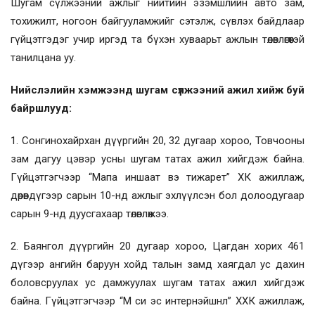
Шугам сүлжээний ажлыг нийтийн эзэмшлийн авто зам,
тохижилт, ногоон байгууламжийг сэтэлж, сүвлэх байдлаар
гүйцэтгэдэг учир иргэд та бүхэн хуваарьт ажлын төлөвлөгөөтэй
танилцана уу.
Нийслэлийн хэмжээнд шугам сүлжээний ажил хийж буй
байршлууд:
1. Сонгинохайрхан дүүргийн 20, 32 дугаар хороо, Товчооны
зам дагуу цэвэр усны шугам татах ажил хийгдэж байна.
Гүйцэтгэгчээр “Мапа иншаат вэ тижарет” ХК ажиллаж,
дөрөвдүгээр сарын 10-нд ажлыг эхлүүлсэн бол долоодугаар
сарын 9-нд дуусгахаар төлөвлөжээ.
2. Баянгол дүүргийн 20 дугаар хороо, Цагдан хорих 461
дүгээр ангийн баруун хойд талын замд хаягдал ус дахин
боловсруулах ус дамжуулах шугам татах ажил хийгдэж
байна. Гүйцэтгэгчээр “М си эс интернэйшнл” ХХК ажиллаж,