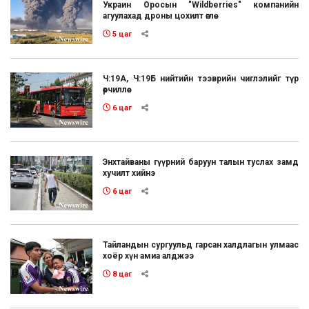
Украин Оросын "Wildberries" компанийн
агуулахад дроны цохилт өглөө
5 цаг
Ч:19А, Ч:19Б нийтийн тээврийн чиглэлийг түр
өөрчиллөө
6 цаг
Энхтайваны гүүрний баруун талын туслах замд
хучилт хийнэ
6 цаг
Тайландын сургуульд гарсан халдлагын улмаас
хоёр хүн амиа алджээ
8 цаг