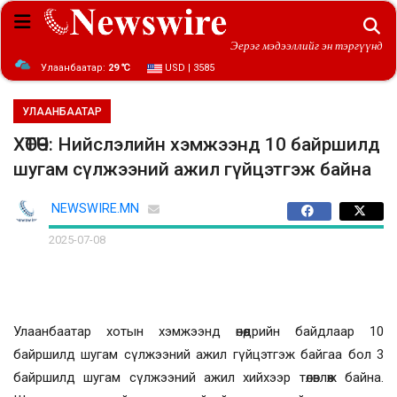
Эерэг мэдээллийг эн тэргүүнд
Улаанбаатар:
29 ℃
USD | 3585
УЛААНБААТАР
ХӨТӨЧ: Нийслэлийн хэмжээнд 10 байршилд
шугам сүлжээний ажил гүйцэтгэж байна
NEWSWIRE.MN
2025-07-08
Улаанбаатар хотын хэмжээнд өнөөдрийн байдлаар 10
байршилд шугам сүлжээний ажил гүйцэтгэж байгаа бол 3
байршилд шугам сүлжээний ажил хийхээр төлөвлөж байна.