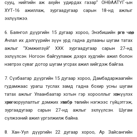
сууц, нийтийн аж ахуйн удирдах газар” ОНӨААТҮГ-ын
ХҮТ-16 ажиллаж, зургаадугаар сарын 18-нд ажлыг
эхлүүлжээ.
6. Баянгол дүүргийн 15 дугаар хороо, Энэбишийн өргөн чөлөө,
Ачлал их дэлгүүрийн зүүн урд гадна дулааны шугам татах
ажлыг “Хэмжилзүй” ХХК зургаадугаар сарын 27-нд
эхлүүлсэн. Ногоон байгууламж дээрх худгийн ажил болон
нэвтрэх суваг дотор шугам угсрах ажил хийгдэж байгаа.
7. Сүхбаатар дүүргийн 15 дугаар хороо, Дамбадаржаагийн
гудамжаас урагш туслах замд гадна бохир усны шугам
татах ажлыг Улаанбаатар хотын гэр хорооллыг хөгжүүлэх
хөрөнгө оруулалтыг дэмжих хөтөлбөр төслийн нэгжээс гүйцэтгэж,
зургаадугаар сарын 27-нд ажлыг эхлүүлсэн. Шугам
сүлжээний ажил үргэлжилж байна.
8. Хан-Уул дүүргийн 22 дугаар хороо, Ар Зайсангийн