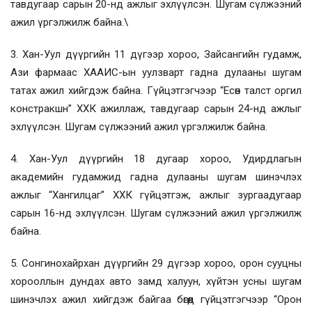
тавдугаар сарын 20-нд ажлыг эхлүүлсэн. Шугам сүлжээний
ажил үргэлжилж байна.\
3. Хан-Уул дүүргийн 11 дүгээр хороо, Зайсангийн гудамж,
Ази фармаас ХААИС-ын уулзварт гадна дулааны шугам
татах ажил хийгдэж байна. Гүйцэтгэгчээр “Есөн талст оргил
констракшн” ХХК ажиллаж, тавдугаар сарын 24-нд ажлыг
эхлүүлсэн. Шугам сүлжээний ажил үргэлжилж байна.
4. Хан-Уул дүүргийн 18 дугаар хороо, Удирдлагын
академийн гудамжид гадна дулааны шугам шинэчлэх
ажлыг “Хангилцаг” ХХК гүйцэтгэж, ажлыг зургаадугаар
сарын 16-нд эхлүүлсэн. Шугам сүлжээний ажил үргэлжилж
байна.
5. Сонгинохайрхан дүүргийн 29 дүгээр хороо, орон сууцны
хорооллын дундах авто замд халуун, хүйтэн усны шугам
шинэчлэх ажил хийгдэж байгаа бөгөөд гүйцэтгэгчээр “Орон