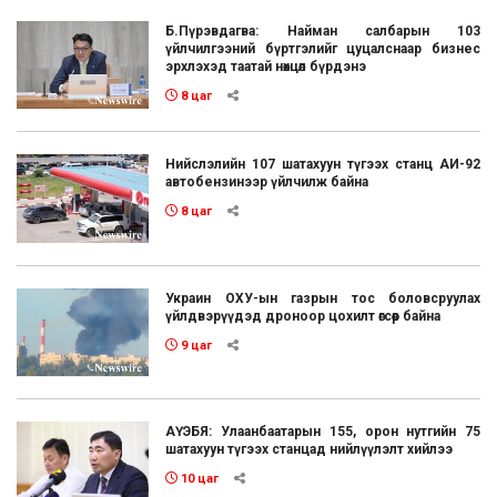
Б.Пүрэвдагва: Найман салбарын 103
үйлчилгээний бүртгэлийг цуцалснаар бизнес
эрхлэхэд таатай нөхцөл бүрдэнэ
8 цаг
Нийслэлийн 107 шатахуун түгээх станц АИ-92
автобензинээр үйлчилж байна
8 цаг
Украин ОХУ-ын газрын тос боловсруулах
үйлдвэрүүдэд дроноор цохилт өгсөөр байна
9 цаг
АҮЭБЯ: Улаанбаатарын 155, орон нутгийн 75
шатахуун түгээх станцад нийлүүлэлт хийлээ
10 цаг