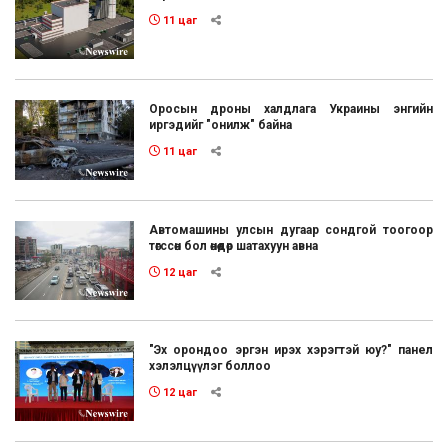
11 цаг
Оросын дроны халдлага Украины энгийн
иргэдийг "онилж" байна
11 цаг
Автомашины улсын дугаар сондгой тоогоор
төгссөн бол өнөөдөр шатахуун авна
12 цаг
"Эх орондоо эргэн ирэх хэрэгтэй юу?" панел
хэлэлцүүлэг боллоо
12 цаг