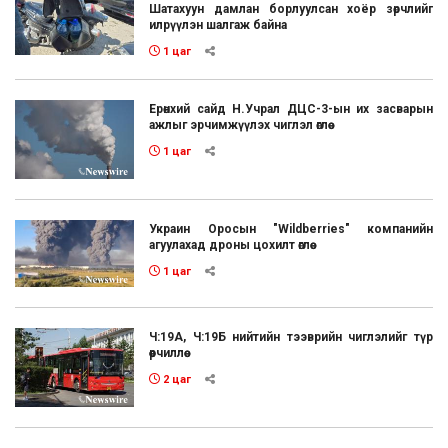
Шатахуун дамлан борлуулсан хоёр зөрчлийг
илрүүлэн шалгаж байна
1 цаг
Ерөнхий сайд Н.Учрал ДЦС-3-ын их засварын
ажлыг эрчимжүүлэх чиглэл өглөө
1 цаг
Украин Оросын "Wildberries" компанийн
агуулахад дроны цохилт өглөө
1 цаг
Ч:19А, Ч:19Б нийтийн тээврийн чиглэлийг түр
өөрчиллөө
2 цаг