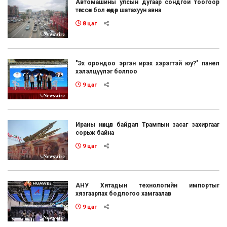
Автомашины улсын дугаар сондгой тоогоор
төгссөн бол өнөөдөр шатахуун авна
8 цаг
"Эх орондоо эргэн ирэх хэрэгтэй юу?" панел
хэлэлцүүлэг боллоо
9 цаг
Ираны нөхцөл байдал Трампын засаг захиргааг
сорьж байна
9 цаг
АНУ Хятадын технологийн импортыг
хязгаарлах бодлогоо хамгаалав
9 цаг