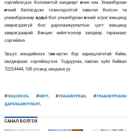
сэргийлэгдэх боломжтой халдварт өвчин юм. Улаанбурхан
өвчний батлагдсан тохиолдолтой хавьтал болсон та
улаанбурхнаар өвдөөгүй бол улаанбурхан өвчний эсрэг вакцинд
хамрагдаагүй бол дархлаажуулалтын цэгт вакцинд
хамрагдаарай. Вакцин хийлгэснээр халдвар тараахаас
сэргийлнэ.
Эрүүл мэндийнхээ төлөө иргэн бүр хариуцлагатай байж,
халдвараас сэргийлцгээе. Тодруулах, лавлах зүйл байвал
72224444, 100 утсанд хандана уу.
#
, #
, #
, #
ОНЦОЛСОН
ХӨСҮТ
УЛААНБУРХАН
УЛААНБУРХАНЫ
,
ДАРХЛААЖУУЛАЛТ
САНАЛ БОЛГОХ