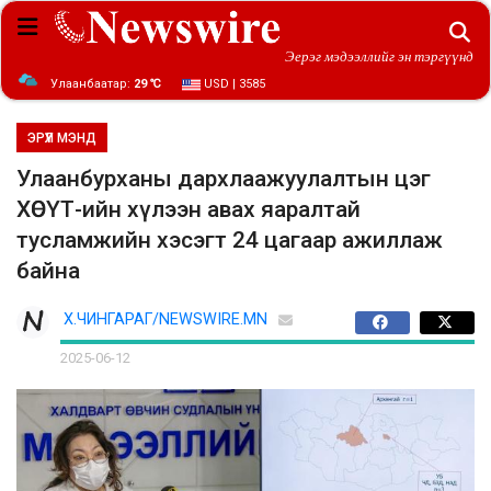
Эерэг мэдээллийг эн тэргүүнд
Улаанбаатар:
29 ℃
USD | 3585
ЭРҮҮЛ МЭНД
Улаанбурханы дархлаажуулалтын цэг
ХӨСҮТ-ийн хүлээн авах яаралтай
тусламжийн хэсэгт 24 цагаар ажиллаж
байна
Х.ЧИНГАРАГ/NEWSWIRE.MN
2025-06-12