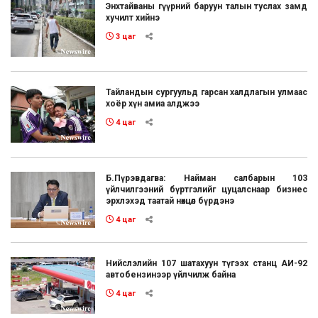
Энхтайваны гүүрний баруун талын туслах замд
хучилт хийнэ
3 цаг
Тайландын сургуульд гарсан халдлагын улмаас
хоёр хүн амиа алджээ
4 цаг
Б.Пүрэвдагва: Найман салбарын 103
үйлчилгээний бүртгэлийг цуцалснаар бизнес
эрхлэхэд таатай нөхцөл бүрдэнэ
4 цаг
Нийслэлийн 107 шатахуун түгээх станц АИ-92
автобензинээр үйлчилж байна
4 цаг