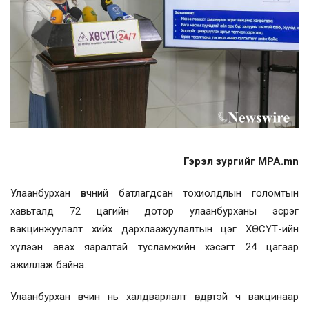
Гэрэл зургийг MPA.mn
Улаанбурхан өвчний батлагдсан тохиолдлын голомтын
хавьталд 72 цагийн дотор улаанбурханы эсрэг
вакцинжуулалт хийх дархлаажуулалтын цэг ХӨСҮТ-ийн
хүлээн авах яаралтай тусламжийн хэсэгт 24 цагаар
ажиллаж байна.
Улаанбурхан өвчин нь халдварлалт өндөртэй ч вакцинаар