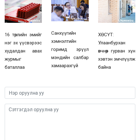
Санхүүгийн
16 төрлийн эмийг
ХӨСҮТ:
хэмнэлтийн
нэг эх үүсвэрээс
Улаанбурхан
горимд эрүүл
худалдан авах
өвчнөөр гурван хүн
мэндийн салбар
журмыг
хэвтэн эмчлүүлж
хамаарахгүй
баталлаа
байна