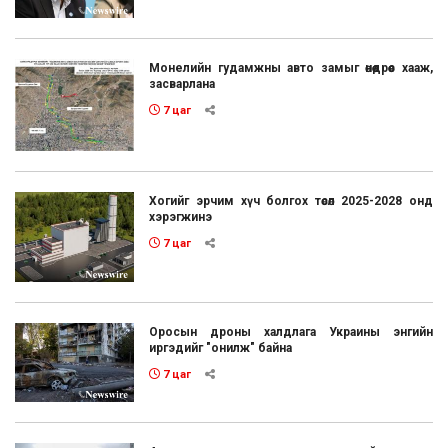
Монелийн гудамжны авто замыг өнөөдрөөс хааж,
засварлана
7 цаг
Хогийг эрчим хүч болгох төсөл 2025-2028 онд
хэрэгжинэ
7 цаг
Оросын дроны халдлага Украины энгийн
иргэдийг "онилж" байна
7 цаг