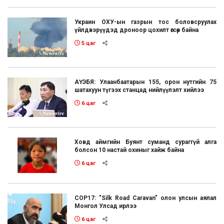
Украин ОХУ-ын газрын тос боловсруулах
үйлдвэрүүдэд дроноор цохилт өгсөөр байна
5 цаг
АҮЭБЯ: Улаанбаатарын 155, орон нутгийн 75
шатахуун түгээх станцад нийлүүлэлт хийлээ
6 цаг
Ховд аймгийн Буянт суманд сураггүй алга
болсон 10 настай охиныг хайж байна
6 цаг
COP17: "Silk Road Caravan" олон улсын аялал
Монгол Улсад ирлээ
6 цаг