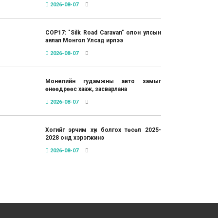
2026-08-07
COP17: "Silk Road Caravan" олон улсын
аялал Монгол Улсад ирлээ
2026-08-07
Монелийн гудамжны авто замыг
өнөөдрөөс хааж, засварлана
2026-08-07
Хогийг эрчим хүч болгох төсөл 2025-
2028 онд хэрэгжинэ
2026-08-07