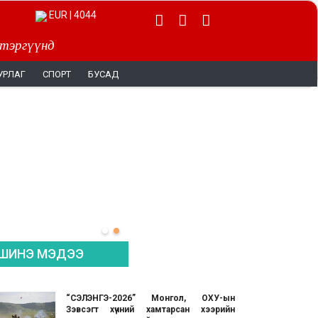
EUR | 4044
 тэргүүнд
УРЛАГ
СПОРТ
БУСАД
ШИНЭ МЭДЭЭ
“СЭЛЭНГЭ-2026” Монгол, ОХУ-ын
Зэвсэгт хүчний хамтарсан хээрийн