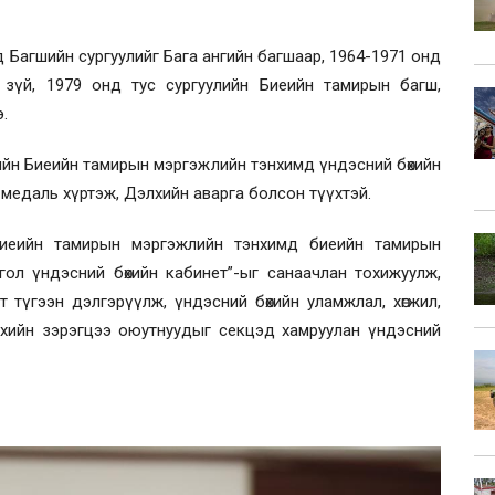
д Багшийн сургуулийг Бага ангийн багшаар, 1964-1971 онд
 зүй, 1979 онд тус сургуулийн Биеийн тамирын багш,
.
йн Биеийн тамирын мэргэжлийн тэнхимд үндэсний бөхийн
едаль хүртэж, Дэлхийн аварга болсон түүхтэй.
Биеийн тамирын мэргэжлийн тэнхимд биеийн тамирын
ол үндэсний бөхийн кабинет”-ыг санаачлан тохижуулж,
т түгээн дэлгэрүүлж, үндэсний бөхийн уламжлал, хөгжил,
йхийн зэрэгцээ оюутнуудыг секцэд хамруулан үндэсний