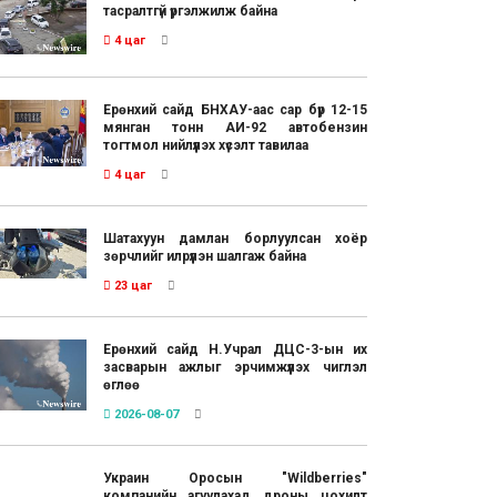
тасралтгүй үргэлжилж байна
4 цаг
Ерөнхий сайд БНХАУ-аас сар бүр 12-15
мянган тонн АИ-92 автобензин
тогтмол нийлүүлэх хүсэлт тавилаа
4 цаг
Шатахуун дамлан борлуулсан хоёр
зөрчлийг илрүүлэн шалгаж байна
23 цаг
Ерөнхий сайд Н.Учрал ДЦС-3-ын их
засварын ажлыг эрчимжүүлэх чиглэл
өглөө
2026-08-07
Украин Оросын "Wildberries"
компанийн агуулахад дроны цохилт