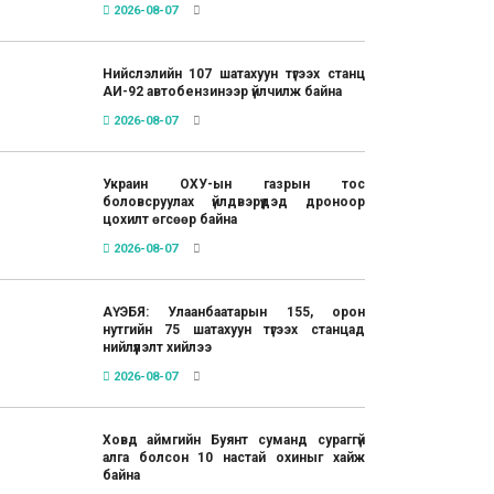
2026-08-07
Нийслэлийн 107 шатахуун түгээх станц
АИ-92 автобензинээр үйлчилж байна
2026-08-07
Украин ОХУ-ын газрын тос
боловсруулах үйлдвэрүүдэд дроноор
цохилт өгсөөр байна
2026-08-07
АҮЭБЯ: Улаанбаатарын 155, орон
нутгийн 75 шатахуун түгээх станцад
нийлүүлэлт хийлээ
2026-08-07
Ховд аймгийн Буянт суманд сураггүй
алга болсон 10 настай охиныг хайж
байна