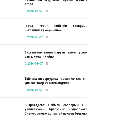
өглөө
2026-08-07
Ч:19А, Ч:19Б нийтийн тээврийн
чиглэлийг түр өөрчиллөө
2026-08-07
Энхтайваны гүүрний баруун талын туслах
замд хучилт хийнэ
2026-08-07
Тайландын сургуульд гарсан халдлагын
улмаас хоёр хүн амиа алджээ
2026-08-07
Б.Пүрэвдагва: Найман салбарын 103
үйлчилгээний бүртгэлийг цуцалснаар
бизнес эрхлэхэд таатай нөхцөл бүрдэнэ