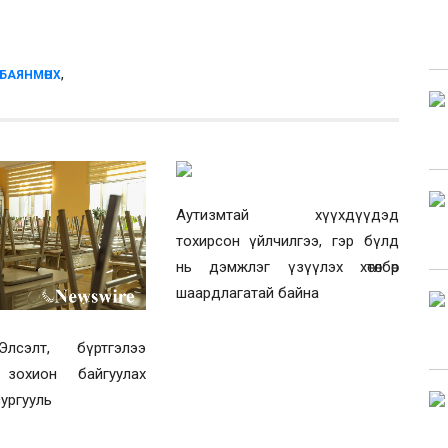
,
.БАЯНМӨНХ
Аутизмтай хүүхдүүдэд
тохирсон үйлчилгээ, гэр бүлд
нь дэмжлэг үзүүлэх хөтөлбөр
шаардлагатай байна
лсэлт, бүртгэлээ
 зохион байгуулах
сургууль