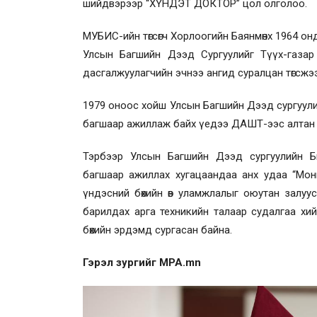
шийдвэрээр “ХҮНДЭТ ДОКТОР” цол олголоо.
МУБИС-ийн төгсөгч Хорлоогийн Баянмөнх 1964 он
Улсын Багшийн Дээд Сургуулийг Түүх-газар
дасгалжуулагчийн эчнээ ангид суралцан төгсжээ
1979 оноос хойш Улсын Багшийн Дээд сургуули
багшаар ажиллаж байх үедээ ДАШТ-ээс алтан м
Тэрбээр Улсын Багшийн Дээд сургуулийн 
багшаар ажиллах хугацаандаа анх удаа “Монг
үндэсний бөхийн өв уламжлалыг оюутан залуус
барилдах арга техникийн талаар судалгаа хи
бөхийн эрдэмд сургасан байна.
Гэрэл зургийг MPA.mn