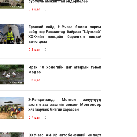
сургууль амжилттай өндөрлөлөө
2 цаг
Ерөнхий сайд Н.Учрал болон зарим
сайд нар Рашаантад байрлах “Шунхлай”
ХХК-ийн нөөцийн барилгын явцтай
танилцлаа
3 цаг
Ирэх 10 хоногийн цаг агаарын төвөл
мэдээ
3 цаг
Э.Рэнцэнханд: Монгол залуучууд
ажлын зах зээлийг зөвхөн Монголоор
хязгаарлаж битгий хараасай
4 цаг
ОХУ-аас АИ-92 автобензиний импорт