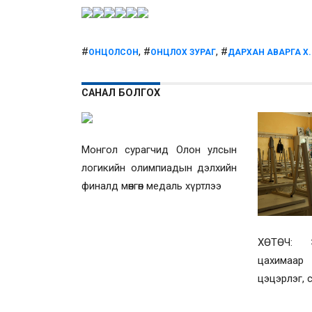
#
, #
, #
ОНЦОЛСОН
ОНЦЛОХ ЗУРАГ
ДАРХАН АВАРГА Х
САНАЛ БОЛГОХ
Монгол сурагчид Олон улсын
логикийн олимпиадын дэлхийн
финалд мөнгөн медаль хүртлээ
ХӨТӨЧ: Э
цахимаар
цэцэрлэг, 