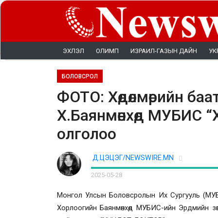
ЭХЛЭЛ
ОЛИМП
ИЗРАИЛ-ГАЗЫН ДАЙН
УК
БОЛОВСРОЛ
ФОТО: Хөдөлмөрийн баа
Х.Баянмөнхөд МУБИС 
олголоо
Д.ЦЭЦЭГ/NEWSWIRE.MN
2025-05-28
Монгол Улсын Боловсролын Их Сургууль (МУБИС
Хорлоогийн Баянмөнхөд МУБИС-ийн Эрдмийн зөв