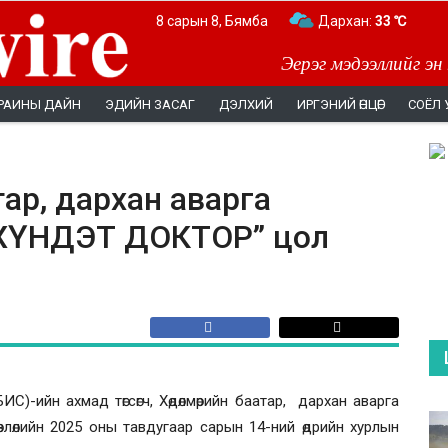
8 сарын 8, Бямба
Дархан:
33 ℃
Эерэг мэдээллийг эн
РАИНЫ ДАЙН
ЭДИЙН ЗАСАГ
ДЭЛХИЙ
ИРГЭНИЙ ӨНЦӨГ
СОЁЛ 
тар, дархан аварга
“ХҮНДЭТ ДОКТОР” цол
)-ийн ахмад төгсөгч, Хөдөлмөрийн баатар, дархан аварга
лөлийн 2025 оны тавдугаар сарын 14-ний өдрийн хурлын