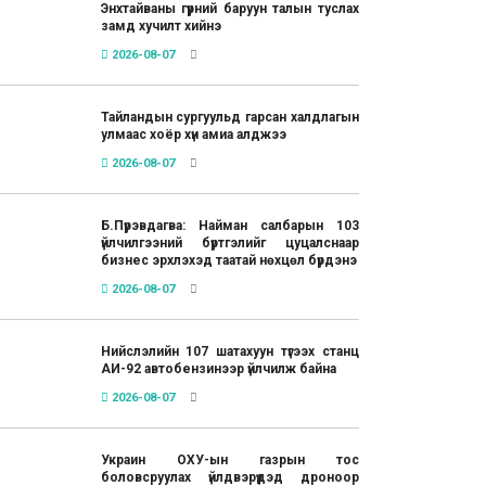
Энхтайваны гүүрний баруун талын туслах
замд хучилт хийнэ
2026-08-07
Тайландын сургуульд гарсан халдлагын
улмаас хоёр хүн амиа алджээ
2026-08-07
Б.Пүрэвдагва: Найман салбарын 103
үйлчилгээний бүртгэлийг цуцалснаар
бизнес эрхлэхэд таатай нөхцөл бүрдэнэ
2026-08-07
Нийслэлийн 107 шатахуун түгээх станц
АИ-92 автобензинээр үйлчилж байна
2026-08-07
Украин ОХУ-ын газрын тос
боловсруулах үйлдвэрүүдэд дроноор