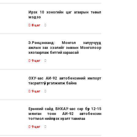
Ирэх 10 хоногийн цаг агаарын төвөл
мэдээ
8 цаг
Э.Рэнцэнханд: Монгол залуучууд
ажлын зах зээлийг зөвхөн Монголоор
хязгаарлаж битгий хараасай
9 цаг
ОХУ-аас АИ-92 автобензиний импорт
тасралтгүй үргэлжилж байна
9 цаг
Ерөнхий сайд БНХАУ-аас сар бүр 12-15
мянган тонн АИ-92 автобензин
тогтмол нийлүүлэх хүсэлт тавилаа
9 цаг