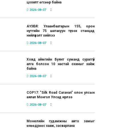
цохилт өгсөөр байна
2026-08-07
АҮЭБЯ: Улаанбаатарын 155, орон
нутгийн 75 шатахуун түгээх станцад
нийлүүлэлт хийлээ
2026-08-07
Ховд аймгийн Буянт суманд сураггүй
алга болсон 10 настай охиныг хайж
байна
2026-08-07
COP17: "Silk Road Caravan" олон улсын
аялал Монгол Улсад ирлээ
2026-08-07
Монелийн гудамжны авто замыг
өнөөдрөөс хааж, засварлана