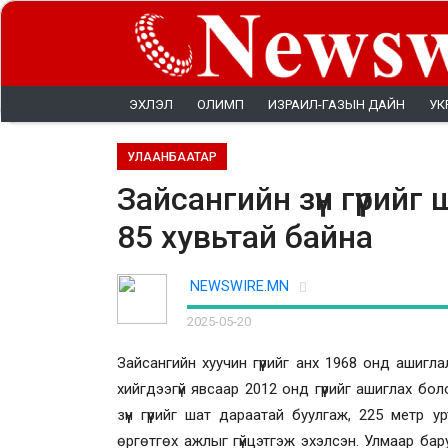
ЭХЛЭЛ
ОЛИМП
ИЗРАИЛ-ГАЗЫН ДАЙН
УК
УЛААНБААТАР
Зайсангийн зүүн гүүри
85 хувьтай байна
NEWSWIRE.MN
2025-05-20
Зайсангийн хуучин гүүрийг анх 1968 онд ашигл
хийгдээгүй явсаар 2012 онд гүүрийг ашиглах бол
зүүн гүүрийг шат дараатай буулгаж, 225 метр 
өргөтгөх ажлыг гүйцэтгэж эхэлсэн. Улмаар бар