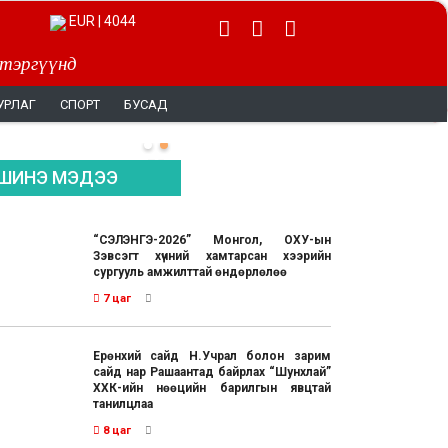
EUR | 4044
 тэргүүнд
УРЛАГ
СПОРТ
БУСАД
ШИНЭ МЭДЭЭ
“СЭЛЭНГЭ-2026” Монгол, ОХУ-ын
Зэвсэгт хүчний хамтарсан хээрийн
сургууль амжилттай өндөрлөлөө
7 цаг
Ерөнхий сайд Н.Учрал болон зарим
сайд нар Рашаантад байрлах “Шунхлай”
ХХК-ийн нөөцийн барилгын явцтай
танилцлаа
8 цаг