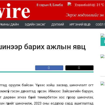
8 сарын 8, Бямба
Дархан:
Улаанбаатар:
33 ℃
31 ℃
Эерэг мэдээллийг эн
РАИНЫ ДАЙН
ЭДИЙН ЗАСАГ
ДЭЛХИЙ
ИРГЭНИЙ ӨНЦӨГ
СОЁЛ 
йг шинээр барих ажлын явц
алтад оруулж байсан. Үүнээс хойш засвар, шинэчлэлт огт
омжгүй гэсэн дүгнэлтэд хүрсэн. Иймээс Зайсангийн баруун,
урт дөрвөн эгнээ бүхий төмөрбетон хос гүүрээр шинэчлэх,
уун гүүрийг шинэчилж, 2023 оны есдүгээр сард ашиглалтад