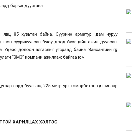
р сард барьж дуусгана.
н явц 85 хувьтай байна. Суурийн арматур, дам нуруу
нд шон суурилуулсан буюу доод бүтээцийн ажил дууссан.
. Үүнээс долоон алгаслыг угсраад байна. Зайсангийн гүүр
гуулагч “ЗМЗ” компани ажиллаж байгаа юм.
вдугаар сард буулгаж, 225 метр урт төмөрбетон гүүр шинээр
ЙТТЭЙ ХАРИЛЦАХ ХЭЛТЭС