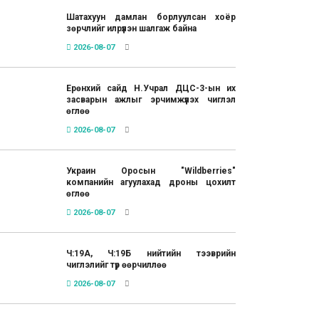
Шатахуун дамлан борлуулсан хоёр
зөрчлийг илрүүлэн шалгаж байна
2026-08-07
Ерөнхий сайд Н.Учрал ДЦС-3-ын их
засварын ажлыг эрчимжүүлэх чиглэл
өглөө
2026-08-07
Украин Оросын "Wildberries"
компанийн агуулахад дроны цохилт
өглөө
2026-08-07
Ч:19А, Ч:19Б нийтийн тээврийн
чиглэлийг түр өөрчиллөө
2026-08-07