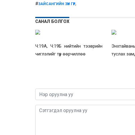
#
,
ЗАЙСАНГИЙН ЗҮҮН ГҮҮР
САНАЛ БОЛГОХ
Ч:19А, Ч:19Б нийтийн тээврийн
Энхтайваны
чиглэлийг түр өөрчиллөө
туслах зам