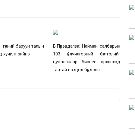
 гүүрний баруун талын
Б.Пүрэвдагва: Найман салбарын
д хучилт хийнэ
103 үйлчилгээний бүртгэлийг
цуцалснаар бизнес эрхлэхэд
таатай нөхцөл бүрдэнэ