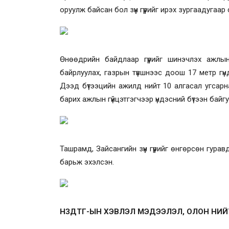
оруулж байсан бол зүүн гүүрийг ирэх зургаадугаа
Өнөөдрийн байдлаар гүүрийг шинэчлэх ажлы
байрлуулах, газрын түвшнээс доош 17 метр гү
Дээд бүтээцийн ажилд нийт 10 алгасал угсарна
барих ажлын гүйцэтгэгчээр үндэсний бүтээн бай
Ташрамд, Зайсангийн зүүн гүүрийг өнгөрсөн гура
барьж эхэлсэн.
НЗДТГ-ЫН ХЭВЛЭЛ МЭДЭЭЛЭЛ, ОЛОН НИ