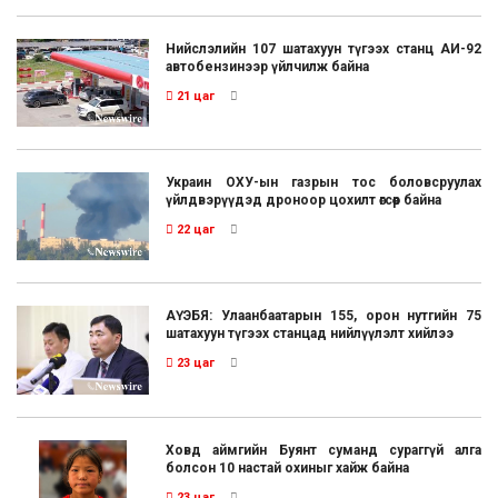
Нийслэлийн 107 шатахуун түгээх станц АИ-92
автобензинээр үйлчилж байна
21 цаг
Украин ОХУ-ын газрын тос боловсруулах
үйлдвэрүүдэд дроноор цохилт өгсөөр байна
22 цаг
АҮЭБЯ: Улаанбаатарын 155, орон нутгийн 75
шатахуун түгээх станцад нийлүүлэлт хийлээ
23 цаг
Ховд аймгийн Буянт суманд сураггүй алга
болсон 10 настай охиныг хайж байна
23 цаг