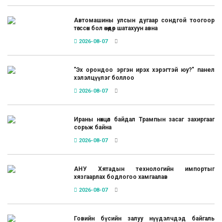
Автомашины улсын дугаар сондгой тоогоор
төгссөн бол өнөөдөр шатахуун авна
2026-08-07
"Эх орондоо эргэн ирэх хэрэгтэй юу?" панел
хэлэлцүүлэг боллоо
2026-08-07
Ираны нөхцөл байдал Трампын засаг захиргааг
сорьж байна
2026-08-07
АНУ Хятадын технологийн импортыг
хязгаарлах бодлогоо хамгаалав
2026-08-07
Говийн бүсийн залуу нүүдэлчдэд байгаль