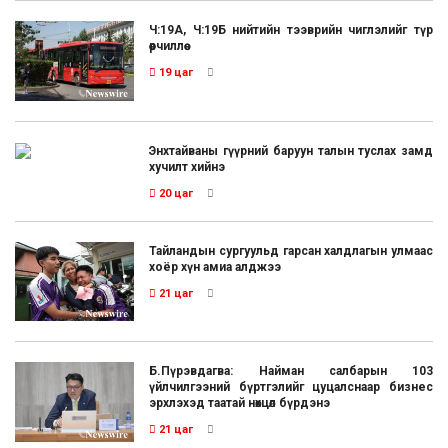
Ч:19А, Ч:19Б нийтийн тээврийн чиглэлийг түр
өөрчиллөө
19 цаг
Энхтайваны гүүрний баруун талын туслах замд
хучилт хийнэ
20 цаг
Тайландын сургуульд гарсан халдлагын улмаас
хоёр хүн амиа алджээ
21 цаг
Б.Пүрэвдагва: Найман салбарын 103
үйлчилгээний бүртгэлийг цуцалснаар бизнес
эрхлэхэд таатай нөхцөл бүрдэнэ
21 цаг