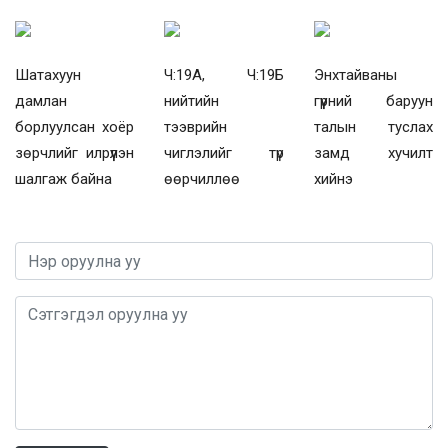
Шатахуун
Ч:19А, Ч:19Б
Энхтайваны
дамлан
нийтийн
гүүрний баруун
борлуулсан хоёр
тээврийн
талын туслах
зөрчлийг илрүүлэн
чиглэлийг түр
замд хучилт
шалгаж байна
өөрчиллөө
хийнэ
0 / 1000