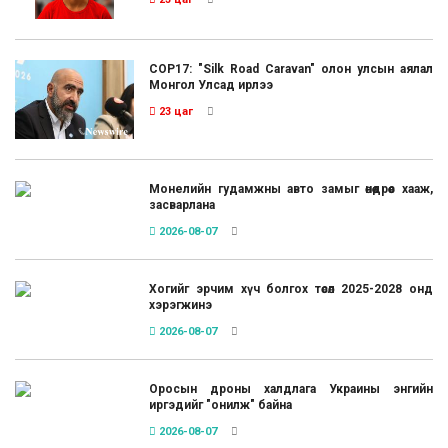
COP17: "Silk Road Caravan" олон улсын аялал
Монгол Улсад ирлээ
23 цаг
Монелийн гудамжны авто замыг өнөөдрөөс хааж,
засварлана
2026-08-07
Хогийг эрчим хүч болгох төсөл 2025-2028 онд
хэрэгжинэ
2026-08-07
Оросын дроны халдлага Украины энгийн
иргэдийг "онилж" байна
2026-08-07