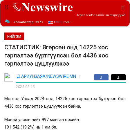
Эерэг мэдээллийг эн тэргүүнд
Улаанбаатар:
31 ℃
USD | 3585
НИЙГЭМ
СТАТИСТИК: Өнгөрсөн онд 14225 хос
гэрлэлтээ бүртгүүлсэн бол 4436 хос
гэрлэлтээ цуцлуулжээ
Д.АРИУНЗАЯА/NEWSWIRE.MN
2025-05-15
Монгол Улсад 2024 онд 14225 хос гэрлэлтээ бүртгүүлсэн бол
4436 хос гэрлэлтээ цуцлуулсан байна.
Манай улсын нийт 997 мянган өрхийн:
191 542 (19.2%) нь 1 ам бүл,