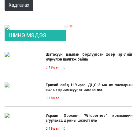
Хадгалах
ШИНЭ МЭДЭЭ
Шатахуун дамлан борлуулсан хоёр зөрчлийг
илрүүлэн шалгаж байна
18 цаг
Ерөнхий сайд Н.Учрал ДЦС-3-ын их засварын
ажлыг эрчимжүүлэх чиглэл өглөө
18 цаг
Украин Оросын "Wildberries" компанийн
агуулахад дроны цохилт өглөө
18 цаг