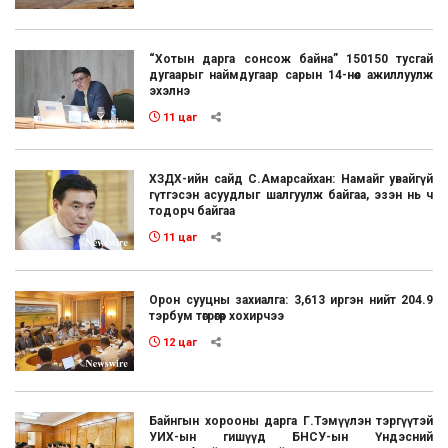
“Хотын дарга сонсож байна” 150150 тусгай
дугаарыг наймдугаар сарын 14-нөөс ажиллуулж
эхэлнэ
11 цаг
ХЗДХ-ийн сайд С.Амарсайхан: Намайг увайгүй
гүтгэсэн асуудлыг шалгуулж байгаа, эзэн нь ч
тодорч байгаа
11 цаг
Орон сууцны захиалга: 3,613 иргэн нийт 204.9
тэрбум төгрөгөөр хохирчээ
12 цаг
Байнгын хорооны дарга Г.Тэмүүлэн тэргүүтэй
УИХ-ын гишүүд БНСУ-ын Үндэсний