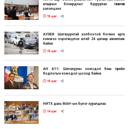
агаарын бохирдлыг бууруулах төлөвлөгөөг
хэлэлцэнэ
15 цаг
АҮЭБЯ: Шатахуунтай холбоотой богино арга
хэмжээ хэрэгжүүлэх штаб 24 цагаар ажиллаж
байна
15 цаг
АН 4/11: Шатахууны хомсдол биш төрийн
бодлогын хомсдол үүсээд байна
15 цаг
НИТХ дахь МАН-ын бүлэг хуралдлаа
16 цаг