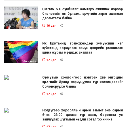
Өмгөөлөгч Б.Оюунбилэг: Хамтарч ажиллах нэрээр
бизнесийг нь булааж, эрүүгийн хэрэг ашиглан
дарамталж байна
16 цаг
Их Британид трансжендер хүмүүсийн нэг
хүйстэнд зориулсан ариун цэврийн өрөө ашиглах
шинэ журам мөрдөгдөж эхэллээ
17 цаг
Ормузын хоолойгоор нэвтрэх хөлөг онгоцны
хөдөлгөөнийг Иранд хариуцуулах түр хэлэлцээрийг
боловсруулж байна
17 цаг
Нэгдүгээр хорооллын арын замыг энэ сарын
6-ны 23:00 цагаас түр хааж, борооны ус
зайлуулах шугамын хөндлөн сэтэлгээ хийнэ
17 цаг