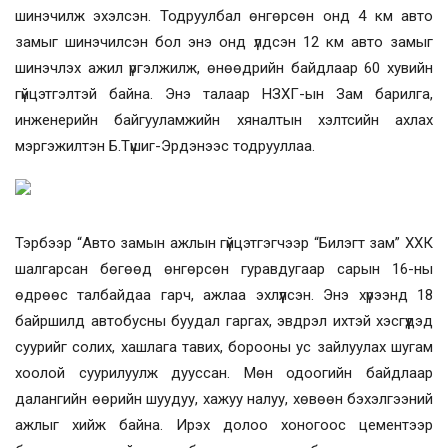
шинэчилж эхэлсэн. Тодруулбал өнгөрсөн онд 4 км авто
замыг шинэчилсэн бол энэ онд үлдсэн 12 км авто замыг
шинэчлэх ажил үргэлжилж, өнөөдрийн байдлаар 60 хувийн
гүйцэтгэлтэй байна. Энэ талаар НЗХГ-ын Зам барилга,
инженерийн байгууламжийн хяналтын хэлтсийн ахлах
мэргэжилтэн Б.Түшиг-Эрдэнээс тодрууллаа.
Тэрбээр “Авто замын ажлын гүйцэтгэгчээр “Билэгт зам” ХХК
шалгарсан бөгөөд өнгөрсөн гуравдугаар сарын 16-ны
өдрөөс талбайдаа гарч, ажлаа эхлүүлсэн. Энэ хүрээнд 18
байршилд автобусны буудал гаргах, эвдрэл ихтэй хэсгүүдэд
суурийг солих, хашлага тавих, борооны ус зайлуулах шугам
хоолой суурилуулж дууссан. Мөн одоогийн байдлаар
далангийн өөрийн шуудуу, хажуу налуу, хөвөөн бэхэлгээний
ажлыг хийж байна. Ирэх долоо хоногоос цементээр