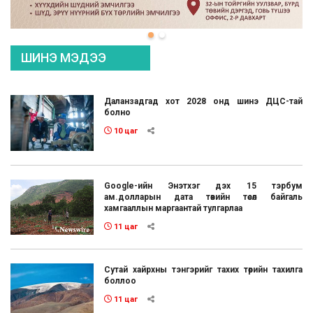
ШИНЭ МЭДЭЭ
Даланзадгад хот 2028 онд шинэ ДЦС-тай
болно
10 цаг
Google-ийн Энэтхэг дэх 15 тэрбум
ам.долларын дата төвийн төсөл байгаль
хамгааллын маргаантай тулгарлаа
11 цаг
Сутай хайрхны тэнгэрийг тахих төрийн тахилга
боллоо
11 цаг