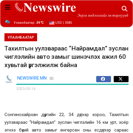
Эерэг мэдээллийг эн тэргүүнд
Улаанбаатар:
29 ℃
USD | 3585
УЛААНБААТАР
Тахилтын уулзвараас “Найрамдал” зуслан
чиглэлийн авто замыг шинэчлэх ажил 60
хувьтай үргэлжилж байна
NEWSWIRE.MN
2025-05-14
Сонгинохайрхан дүүргийн 22, 34 дүгээр хороо, Тахилтын
уулзвараас “Найрамдал” зуслан чиглэлийн 16 км урт, хоёр
эгнээ бүхий авто замыг өнгөрсөн оны есдүгээр сараас