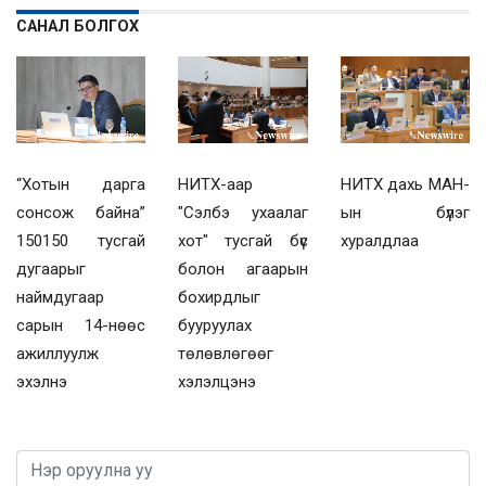
САНАЛ БОЛГОХ
“Хотын дарга
НИТХ-аар
НИТХ дахь МАН-
сонсож байна”
"Сэлбэ ухаалаг
ын бүлэг
150150 тусгай
хот" тусгай бүс
хуралдлаа
дугаарыг
болон агаарын
наймдугаар
бохирдлыг
сарын 14-нөөс
бууруулах
ажиллуулж
төлөвлөгөөг
эхэлнэ
хэлэлцэнэ