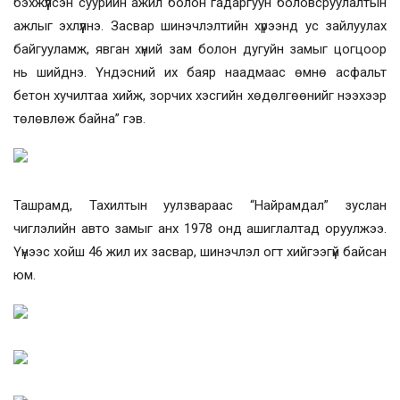
бэхжүүлсэн суурийн ажил болон гадаргуун боловсруулалтын
ажлыг эхлүүлнэ. Засвар шинэчлэлтийн хүрээнд ус зайлуулах
байгууламж, явган хүний зам болон дугуйн замыг цогцоор
нь шийднэ. Үндэсний их баяр наадмаас өмнө асфальт
бетон хучилтаа хийж, зорчих хэсгийн хөдөлгөөнийг нээхээр
төлөвлөж байна” гэв.
Ташрамд, Тахилтын уулзвараас “Найрамдал” зуслан
чиглэлийн авто замыг анх 1978 онд ашиглалтад оруулжээ.
Үүнээс хойш 46 жил их засвар, шинэчлэл огт хийгээгүй байсан
юм.