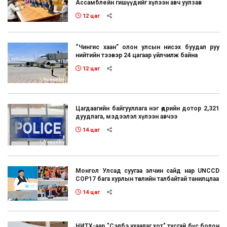
Ассамблейн гишүүдийг хүлээн авч уулзав
12 цаг
“Чингис хаан” олон улсын нисэх буудал руу
нийтийн тээвэр 24 цагаар үйлчилж байна
12 цаг
Цагдаагийн байгууллага нэг өдрийн дотор 2,321
дуудлага, мэдээлэл хүлээн авчээ
14 цаг
Монгол Улсад суугаа элчин сайд нар UNCCD
COP17 бага хурлын төслийн талбайтай танилцлаа
14 цаг
НИТХ-аар "Сэлбэ ухаалаг хот" тусгай бүс болон