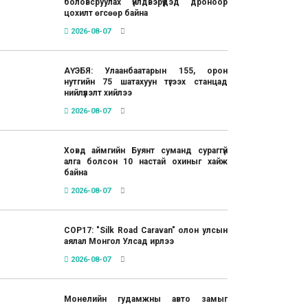
боловсруулах үйлдвэрүүдэд дроноор
цохилт өгсөөр байна
2026-08-07
АҮЭБЯ: Улаанбаатарын 155, орон
нутгийн 75 шатахуун түгээх станцад
нийлүүлэлт хийлээ
2026-08-07
Ховд аймгийн Буянт суманд сураггүй
алга болсон 10 настай охиныг хайж
байна
2026-08-07
COP17: "Silk Road Caravan" олон улсын
аялал Монгол Улсад ирлээ
2026-08-07
Монелийн гудамжны авто замыг