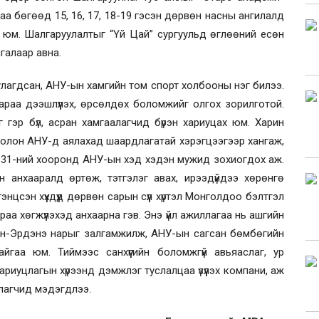
а бөгөөд 15, 16, 17, 18-19 гэсэн дөрвөн насны ангилалд
нгох юм. Шалгаруулалтыг “Үй Цай” сургуульд өглөөний есөн
галаар авна.
уулагдсан, АНУ-ын хамгийн том спорт холбооны нэг билээ.
раа дээшлүүлэх, өрсөлдөх боломжийг олгох зорилготой.
гэр бүл, асран хамгаалагчид бүрэн хариуцах юм. Харин
н болон АНУ-д аялахад шаардлагатай хэрэгцээгээр хангаж,
-31-ний хооронд АНУ-ын хэд хэдэн мужид зохиогдох аж.
н анхааралд өртөж, тэтгэлэг авах, ирээдүйдээ хөрөнгө
цсэн хүүхдүүд дөрвөн сарын сүүл хүртэл Монголдоо бэлтгэл
аа хөгжүүлэхэд анхаарна гэв. Энэ үйл ажиллагаа нь ашгийн
Ган-Эрдэнэ нарыг залгамжилж, АНУ-ын сагсан бөмбөгийн
йгаа юм. Тиймээс санхүүгийн боломжгүй авьяаслаг, ур
хариуцлагын хүрээнд дэмжлэг туслалцаа үзүүлэх компани, аж
улагчид мэдэгдлээ.