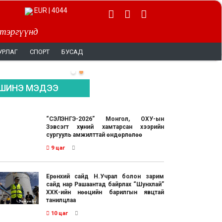
EUR | 4044
 тэргүүнд
УРЛАГ
СПОРТ
БУСАД
ШИНЭ МЭДЭЭ
“СЭЛЭНГЭ-2026” Монгол, ОХУ-ын
Зэвсэгт хүчний хамтарсан хээрийн
сургууль амжилттай өндөрлөлөө
9 цаг
Ерөнхий сайд Н.Учрал болон зарим
сайд нар Рашаантад байрлах “Шунхлай”
ХХК-ийн нөөцийн барилгын явцтай
танилцлаа
10 цаг