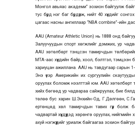
Монгол авьяас академи” зохион байгуулж байга
тус бүрд нэг баг бүрдүүлж, нийт 40 хүүхдийг со
цагаас насны ангиллаар “NBA combine”-ийн дас
AAU (Amateur Athletic Union) нь 1888 онд байг
Залуучуудын спорт хөгжлийг дэмжих, ур чадва
AAU хөтөлбөрт тэнцсэн тамирчдын төлбөрийг 
МТА-аас хүүхдийн байр, хоол, бэлтгэл, тэмцээ
хариуцан ажиллана. AAU нь тавдугаар сарын 1
Энэ үеэр Америкийн их сургуулийн скаутууды
оруулах боломж нээлттэй юм. AAU хөтөлбөрт тэн
хийх бөгөөд ур чадвараа сайжруулах, бие бялдр
төлөө бус харин Ш.Энхийн-Од, Г.Дөлгөөн, С.
ертөнцөд хөл тамирчдын тавих гүүр болж ба
чадвартай хүүхдүүдэд хөрөнгө оруулах, нийгмийн 
ахуй нэгжүүдийг уриалж байгаагаа зохион байгу