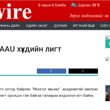
8 сарын 8, Бямба
Дархан:
33 ℃
Эерэг мэдээллийг эн
РАИНЫ ДАЙН
ЭДИЙН ЗАСАГ
ДЭЛХИЙ
ИРГЭНИЙ ӨНЦӨГ
СОЁЛ 
 AAU хүүхдийн лигт
о хотод байрлах "Монгол авьяас" академитай хамтран
йн лигт оролцох гэж байгаа талаараа мэдээлэл өгч байна.