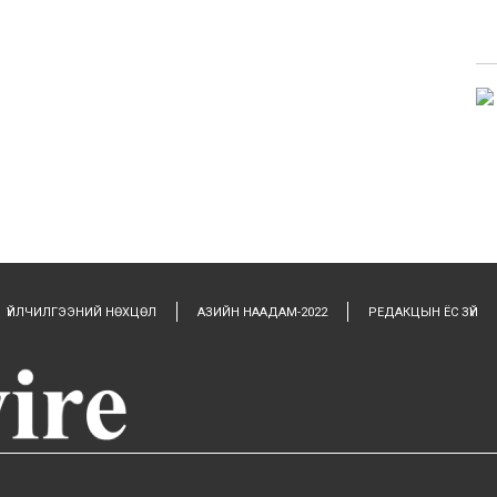
ҮЙЛЧИЛГЭЭНИЙ НӨХЦӨЛ
АЗИЙН НААДАМ-2022
РЕДАКЦЫН ЁС ЗҮЙ