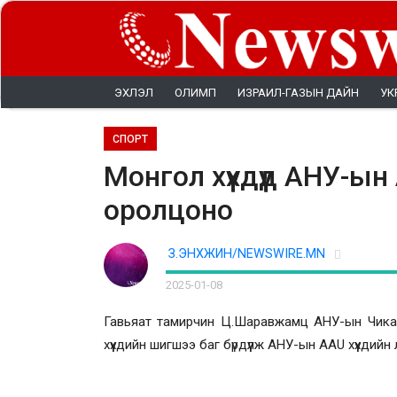
ЭХЛЭЛ
ОЛИМП
ИЗРАИЛ-ГАЗЫН ДАЙН
УК
СПОРТ
Монгол хүүхдүүд АНУ-ын
оролцоно
З.ЭНХЖИН/NEWSWIRE.MN
2025-01-08
Гавьяат тамирчин Ц.Шаравжамц АНУ-ын Чикаг
хүүхдийн шигшээ баг бүрдүүлж АНУ-ын AAU хүүхди