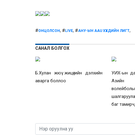
#
, #
, #
,
ОНЦОЛСОН
LIVE
АНУ-ЫН AAU ХҮҮХДИЙН ЛИГТ
САНАЛ БОЛГОХ
Б.Хулан жюү жицүгийн дэлхийн
УИХ-ын дар
аварга боллоо
Азийн 
волей
шалгаруул
баг тамирч