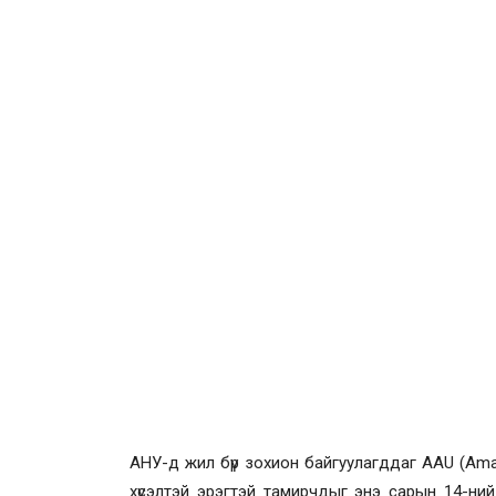
АНУ-д жил бүр зохион байгуулагддаг ААU (Ama
хүсэлтэй эрэгтэй тамирчдыг энэ сарын 14-ни