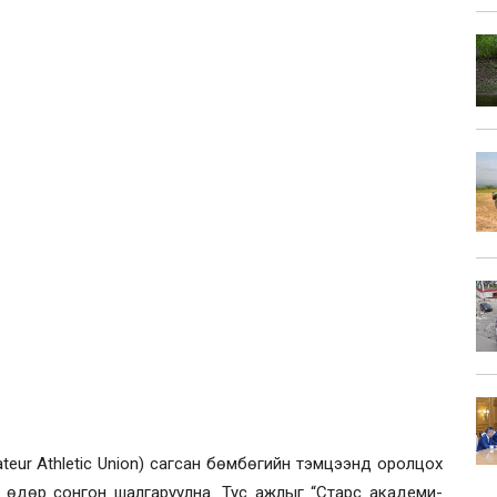
teur Athletic Union) сагсан бөмбөгийн тэмцээнд оролцох
й өдөр сонгон шалгаруулна. Тус ажлыг “Старс академи-