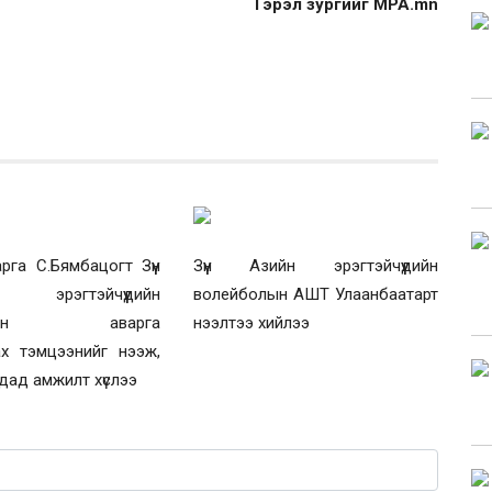
Гэрэл зургийг MPA.mn
га С.Бямбацогт Зүүн
Зүүн Азийн эрэгтэйчүүдийн
эрэгтэйчүүдийн
волейболын АШТ Улаанбаатарт
болын аварга
нээлтээ хийлээ
ах тэмцээнийг нээж,
дад амжилт хүслээ