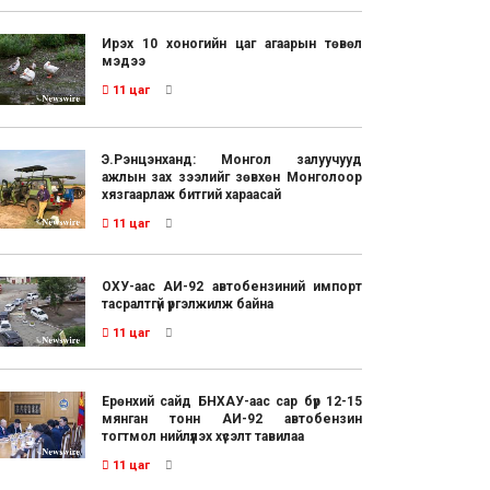
Ирэх 10 хоногийн цаг агаарын төвөл
мэдээ
11 цаг
Э.Рэнцэнханд: Монгол залуучууд
ажлын зах зээлийг зөвхөн Монголоор
хязгаарлаж битгий хараасай
11 цаг
ОХУ-аас АИ-92 автобензиний импорт
тасралтгүй үргэлжилж байна
11 цаг
Ерөнхий сайд БНХАУ-аас сар бүр 12-15
мянган тонн АИ-92 автобензин
тогтмол нийлүүлэх хүсэлт тавилаа
11 цаг