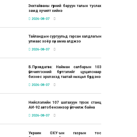
Энхтайваны гүүрний баруун талын туслах
замд хучилт хийнэ
2026-08-07
Тайландын сургуульд гарсан халдлагын
улмаас хоёр хүн амиа алджээ
2026-08-07
Б.Пүрэвдагва: Найман салбарын 103
үйлчилгээний бүртгэлийг цуцалснаар
бизнес эрхлэхэд таатай нөхцөл бүрдэнэ
2026-08-07
Нийслэлийн 107 шатахуун түгээх станц
АИ-92 автобензинээр үйлчилж байна
2026-08-07
Украин ОХУ-ын газрын тос