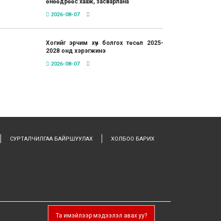
өнөөдрөөс хааж, засварлана
2026-08-07
Хогийг эрчим хүч болгох төсөл 2025-
2028 онд хэрэгжинэ
2026-08-07
СУРТАЛЧИЛГАА БАЙРШУУЛАХ
ХОЛБОО БАРИХ
Та имэйлээр мэдээлэл авах уу?