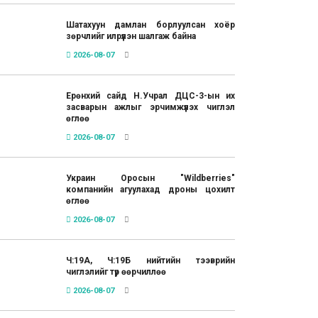
Шатахуун дамлан борлуулсан хоёр
зөрчлийг илрүүлэн шалгаж байна
2026-08-07
Ерөнхий сайд Н.Учрал ДЦС-3-ын их
засварын ажлыг эрчимжүүлэх чиглэл
өглөө
2026-08-07
Украин Оросын "Wildberries"
компанийн агуулахад дроны цохилт
өглөө
2026-08-07
Ч:19А, Ч:19Б нийтийн тээврийн
чиглэлийг түр өөрчиллөө
2026-08-07