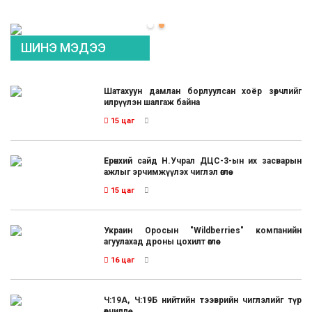
ШИНЭ МЭДЭЭ
Шатахуун дамлан борлуулсан хоёр зөрчлийг
илрүүлэн шалгаж байна
15 цаг
Ерөнхий сайд Н.Учрал ДЦС-3-ын их засварын
ажлыг эрчимжүүлэх чиглэл өглөө
15 цаг
Украин Оросын "Wildberries" компанийн
агуулахад дроны цохилт өглөө
16 цаг
Ч:19А, Ч:19Б нийтийн тээврийн чиглэлийг түр
өөрчиллөө