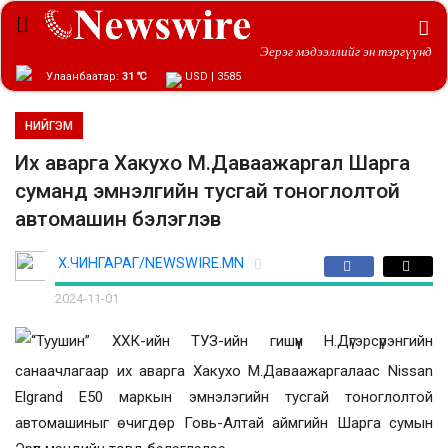
Эерэг мэдээллийг эн тэргүүнд
Улаанбаатар:
31 ℃
USD | 3585
НИЙГЭМ
Их аварга Хакухо М.Даваажаргал Шарга
суманд эмнэлгийн тусгай тоноглолтой
автомашин бэлэглэв
Х.ЧИНГАРАГ/NEWSWIRE.MN
2024-11-01
“Туушин” ХХК-ийн ТУЗ-ийн гишүүн Н.Дүгэрсүрэнгийн
санаачлагаар их аварга Хакухо М.Даваажаргалаас Nissan
Elgrand E50 маркын эмнэлэгийн тусгай тоноглолтой
автомашиныг өчигдөр Говь-Алтай аймгийн Шарга сумын