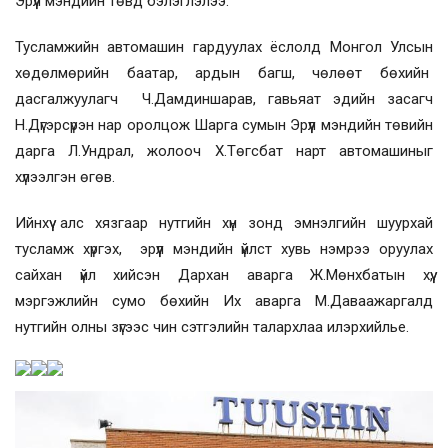
Эрүүл мэндийн төвд бэлэглэлээ.
Тусламжийн автомашин гардуулах ёслолд Монгол Улсын
хөдөлмөрийн баатар, ардын багш, чөлөөт бөхийн
дасгалжуулагч
Ч.Дамдиншарав, гавьяат эдийн засагч
Н.Дүгэрсүрэн нар оролцож Шарга сумын Эрүүл мэндийн төвийн
дарга Л.Ундрал, жолооч Х.Төгсбат нарт автомашиныг
хүлээлгэн өгөв.
Ийнхүү алс хязгаар нутгийн хүн зонд эмнэлгийн шуурхай
тусламж хүргэх,
эрүүл мэндийн үйлст хувь нэмрээ оруулах
сайхан үйл хийсэн Дархан аварга Ж.Мөнхбатын хүү,
мэргэжлийн сумо бөхийн Их аварга М.Даваажаргалд
нутгийн олны зүгээс чин сэтгэлийн талархлаа илэрхийлье.