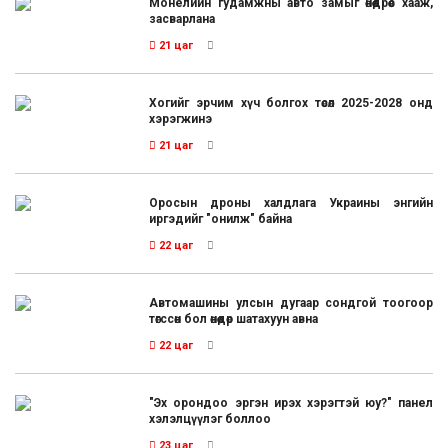
Монелийн гудамжны авто замыг өнөөдрөөс хааж,
засварлана
21 цаг
Хогийг эрчим хүч болгох төсөл 2025-2028 онд
хэрэгжинэ
21 цаг
Оросын дроны халдлага Украины энгийн
иргэдийг "онилж" байна
22 цаг
Автомашины улсын дугаар сондгой тоогоор
төгссөн бол өнөөдөр шатахуун авна
22 цаг
"Эх орондоо эргэн ирэх хэрэгтэй юу?" панел
хэлэлцүүлэг боллоо
23 цаг