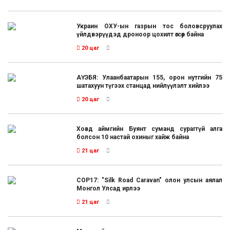
Украин ОХУ-ын газрын тос боловсруулах
үйлдвэрүүдэд дроноор цохилт өгсөөр байна
20 цаг
АҮЭБЯ: Улаанбаатарын 155, орон нутгийн 75
шатахуун түгээх станцад нийлүүлэлт хийлээ
20 цаг
Ховд аймгийн Буянт суманд сураггүй алга
болсон 10 настай охиныг хайж байна
21 цаг
COP17: "Silk Road Caravan" олон улсын аялал
Монгол Улсад ирлээ
21 цаг