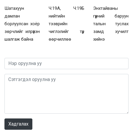
Шатахуун
Ч:19А, Ч:19Б
Энхтайваны
дамлан
нийтийн
гүүрний баруун
борлуулсан хоёр
тээврийн
талын туслах
зөрчлийг илрүүлэн
чиглэлийг түр
замд хучилт
шалгаж байна
өөрчиллөө
хийнэ
0 / 1000
Хадгалах