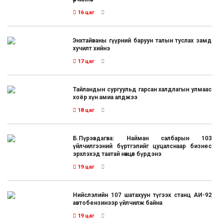
16 цаг
Энхтайваны гүүрний баруун талын туслах замд
хучилт хийнэ
17 цаг
Тайландын сургуульд гарсан халдлагын улмаас
хоёр хүн амиа алджээ
18 цаг
Б.Пүрэвдагва: Найман салбарын 103
үйлчилгээний бүртгэлийг цуцалснаар бизнес
эрхлэхэд таатай нөхцөл бүрдэнэ
19 цаг
Нийслэлийн 107 шатахуун түгээх станц АИ-92
автобензинээр үйлчилж байна
19 цаг