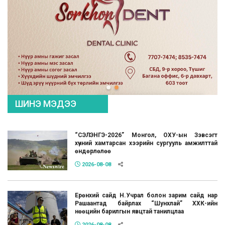
ШИНЭ МЭДЭЭ
“СЭЛЭНГЭ-2026” Монгол, ОХУ-ын Зэвсэгт
хүчний хамтарсан хээрийн сургууль амжилттай
өндөрлөлөө
2026-08-08
Ерөнхий сайд Н.Учрал болон зарим сайд нар
Рашаантад байрлах “Шунхлай” ХХК-ийн
нөөцийн барилгын явцтай танилцлаа
2026-08-08