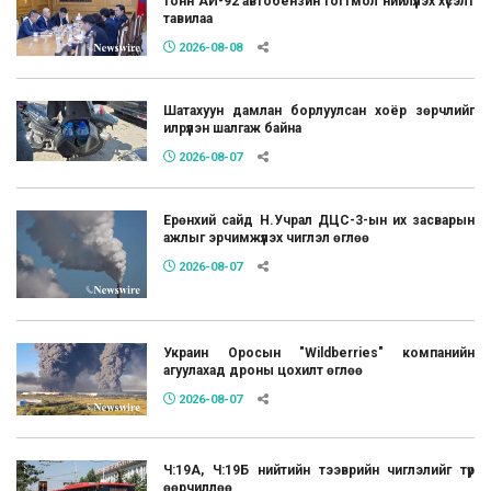
тонн АИ-92 автобензин тогтмол нийлүүлэх хүсэлт
тавилаа
2026-08-08
Шатахуун дамлан борлуулсан хоёр зөрчлийг
илрүүлэн шалгаж байна
2026-08-07
Ерөнхий сайд Н.Учрал ДЦС-3-ын их засварын
ажлыг эрчимжүүлэх чиглэл өглөө
2026-08-07
Украин Оросын "Wildberries" компанийн
агуулахад дроны цохилт өглөө
2026-08-07
Ч:19А, Ч:19Б нийтийн тээврийн чиглэлийг түр
өөрчиллөө