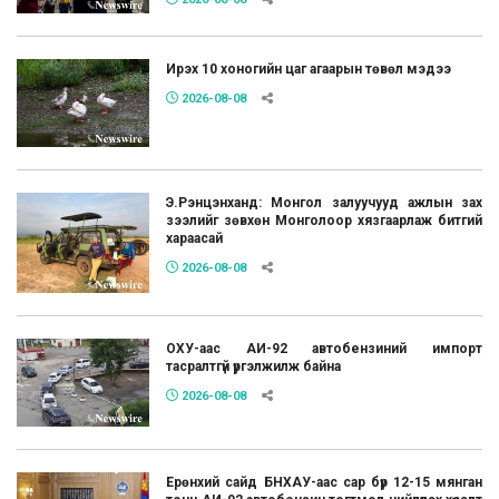
Ирэх 10 хоногийн цаг агаарын төвөл мэдээ
2026-08-08
Э.Рэнцэнханд: Монгол залуучууд ажлын зах
зээлийг зөвхөн Монголоор хязгаарлаж битгий
хараасай
2026-08-08
ОХУ-аас АИ-92 автобензиний импорт
тасралтгүй үргэлжилж байна
2026-08-08
Ерөнхий сайд БНХАУ-аас сар бүр 12-15 мянган