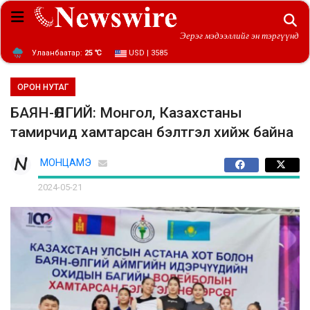
Эерэг мэдээллийг эн тэргүүнд
Улаанбаатар:
25 ℃
USD | 3585
ОРОН НУТАГ
БАЯН-ӨЛГИЙ: Монгол, Казахстаны
тамирчид хамтарсан бэлтгэл хийж байна
МОНЦАМЭ
2024-05-21