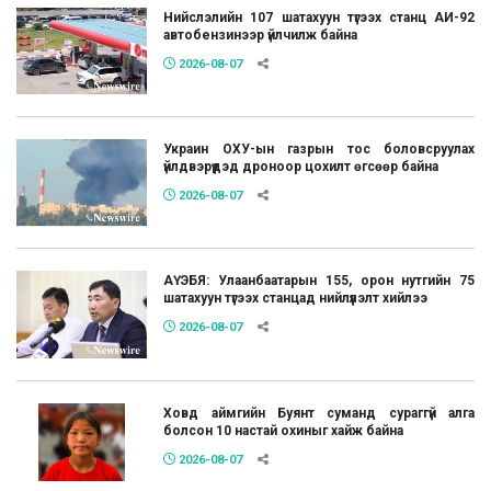
Нийслэлийн 107 шатахуун түгээх станц АИ-92
автобензинээр үйлчилж байна
2026-08-07
Украин ОХУ-ын газрын тос боловсруулах
үйлдвэрүүдэд дроноор цохилт өгсөөр байна
2026-08-07
АҮЭБЯ: Улаанбаатарын 155, орон нутгийн 75
шатахуун түгээх станцад нийлүүлэлт хийлээ
2026-08-07
Ховд аймгийн Буянт суманд сураггүй алга
болсон 10 настай охиныг хайж байна
2026-08-07