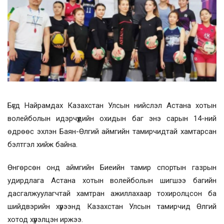
Бүгд Найрамдах Казахстан Улсын нийслэл Астана хотын
волейболын идэрчүүдийн охидын баг энэ сарын 14-ний
өдрөөс эхлэн Баян-Өлгий аймгийн тамирчидтай хамтарсан
бэлтгэл хийж байна.
Өнгөрсөн онд аймгийн Биеийн тамир спортын газрын
удирдлага Астана хотын волейболын шигшээ багийн
дасгалжуулагчтай хамтран ажиллахаар тохиролцсон ба
шийдвэрийн хүрээнд Казахстан Улсын тамирчид Өлгий
хотод хүрэлцэн иржээ.