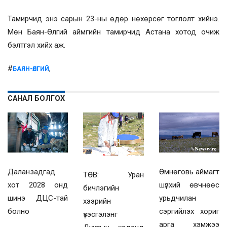
Тамирчид энэ сарын 23-ны өдөр нөхөрсөг тоглолт хийнэ.
Мөн Баян-Өлгий аймгийн тамирчид Астана хотод очиж
бэлтгэл хийх аж.
#
,
БАЯН-ӨЛГИЙ
САНАЛ БОЛГОХ
Даланзадгад
Өмнөговь аймагт
ТӨВ: Уран
хот 2028 онд
шүлхий өвчнөөс
бичлэгийн
шинэ ДЦС-тай
урьдчилан
хээрийн
болно
сэргийлэх хориг
үзэсгэлэнг
арга хэмжээ