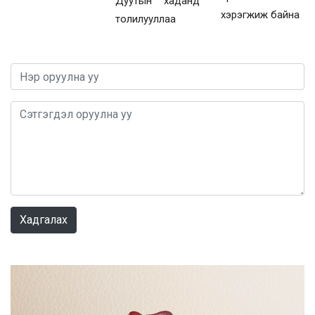
Дуутын хаданд
хэрэгжиж байна
толилууллаа
0 / 1000
Хадгалах