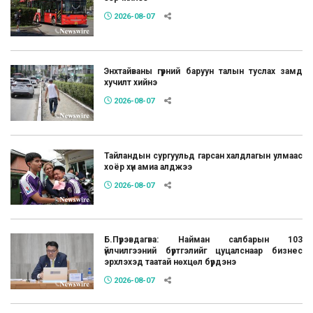
2026-08-07
Энхтайваны гүүрний баруун талын туслах замд
хучилт хийнэ
2026-08-07
Тайландын сургуульд гарсан халдлагын улмаас
хоёр хүн амиа алджээ
2026-08-07
Б.Пүрэвдагва: Найман салбарын 103
үйлчилгээний бүртгэлийг цуцалснаар бизнес
эрхлэхэд таатай нөхцөл бүрдэнэ
2026-08-07