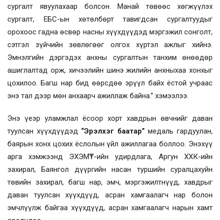
сургалт явуулахаар болсон. Манай төвөөс хөгжүүлэх
сургалт, ЕБС-ын хөтөлбөрт тавигдсан сургалтуудыг
орохоос гадна өсвөр насны хүүхдүүдэд мэргэжил сонголт,
сэтгэл зүйчийн зөвлөгөөг олгох хүртэл ажлыг хийнэ.
Эмнэлгийн дэргэдэх анхны сургалтын танхим өнөөдөр
ашиглалтад орж, хичээлийн шинэ жилийн анхныхаа хонхыг
цохилоо. Багш нар бид өөрсдөө эрүүл байх ёстой учраас
энэ тал дээр мөн анхаарч ажиллаж байна.” хэмээлээ.
Энэ үеэр уламжлал ёсоор хорт хавдрын өвчнийг даван
туулсан хүүхдүүдэд
“Эрэлхэг баатар”
медаль гардуулан,
баярын хонх цохих ёслолын үйл ажиллагаа боллоо. Энэхүү
арга хэмжээнд ЭХЭМҮТ-ийн удирдлага, Аргун ХХК-ийн
захирал, Баянгол дүүргийн насан туршийн суралцахуйн
төвийн захирал, багш нар, эмч, мэргэжилтнүүд, хавдрыг
даван туулсан хүүхдүүд, асран хамгаалагч нар болон
эмчлүүлж байгаа хүүхдүүд, асран хамгаалагч нарын хамт