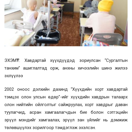
ЭХЭМҮТ: Хавдартай хүүхдүүдэд зориулсан “Сургалтын
танхим” ашиглалтад орж, анхны хичээлийн шинэ жилээ
эхлүүлээ
2002 оноос дэлхийн дахинд “Хүүхдийн хорт хавдартай
тэмцэх олон улсын өдөр”-ийг хүүхдийн хавдрын талаарх
олон нийтийн ойлголтыг сайжруулах, хорт хавдрыг даван
туулагчид, асран хамгаалагчдын бие болон сэтгэцийн
эрүүл мэндийг хамгаалах, эрүүл зан үйлийг нь дэмжиж
төлөвшүүлэх зорилгоор тэмдэглэж эхэлсэн.