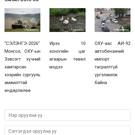
“СЭЛЭНГЭ-2026”
Ирэх 10
ОХУ-аас АИ-92
Монгол, ОХУ-ын
хоногийн цаг
автобензиний
Зэвсэгт хүчний
агаарын төвөл
импорт
хамтарсан
мэдээ
тасралтгүй
хээрийн сургууль
үргэлжилж
амжилттай
байна
өндөрлөлөө