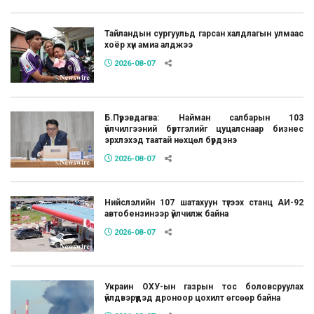
Тайландын сургуульд гарсан халдлагын улмаас
хоёр хүн амиа алджээ
2026-08-07
Б.Пүрэвдагва: Найман салбарын 103
үйлчилгээний бүртгэлийг цуцалснаар бизнес
эрхлэхэд таатай нөхцөл бүрдэнэ
2026-08-07
Нийслэлийн 107 шатахуун түгээх станц АИ-92
автобензинээр үйлчилж байна
2026-08-07
Украин ОХУ-ын газрын тос боловсруулах
үйлдвэрүүдэд дроноор цохилт өгсөөр байна