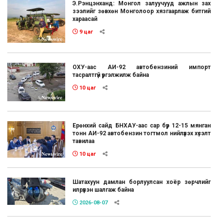
Э.Рэнцэнханд: Монгол залуучууд ажлын зах
зээлийг зөвхөн Монголоор хязгаарлаж битгий
хараасай
9 цаг
ОХУ-аас АИ-92 автобензиний импорт
тасралтгүй үргэлжилж байна
10 цаг
Ерөнхий сайд БНХАУ-аас сар бүр 12-15 мянган
тонн АИ-92 автобензин тогтмол нийлүүлэх хүсэлт
тавилаа
10 цаг
Шатахуун дамлан борлуулсан хоёр зөрчлийг
илрүүлэн шалгаж байна
2026-08-07