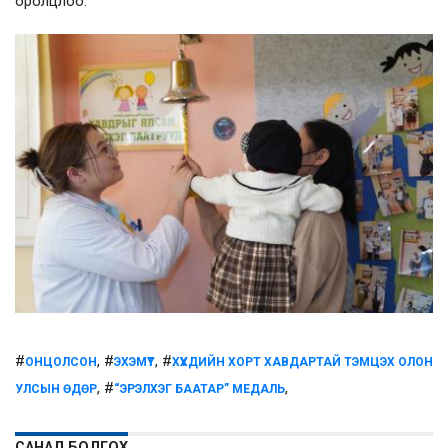
оролцлоо.
#
, #
, #
ОНЦОЛСОН
ЭХЭМҮТ
ХҮҮХДИЙН ХОРТ ХАВДАРТАЙ ТЭМЦЭХ ОЛОН
, #
,
УЛСЫН ӨДӨР
“ЭРЭЛХЭГ БААТАР” МЕДАЛЬ
САНАЛ БОЛГОХ