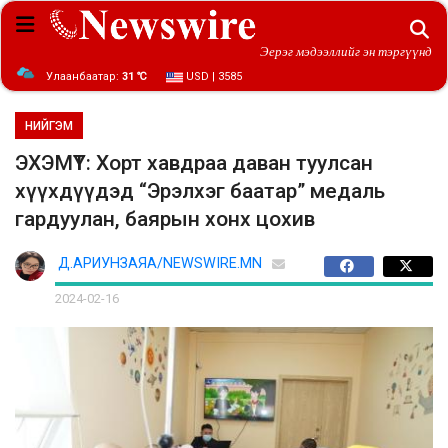
Эерэг мэдээллийг эн тэргүүнд
Улаанбаатар:
31 ℃
USD | 3585
НИЙГЭМ
ЭХЭМҮТ: Хорт хавдраа даван туулсан
хүүхдүүдэд “Эрэлхэг баатар” медаль
гардуулан, баярын хонх цохив
Д.АРИУНЗАЯА/NEWSWIRE.MN
2024-02-16