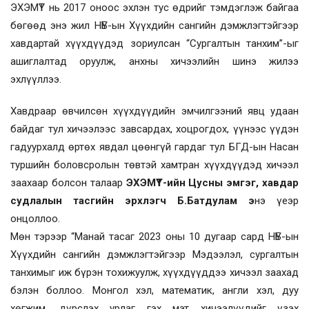
ЭХЭМҮТ нь 2017 оноос эхлэн тус өдрийг тэмдэглэж байгаа
бөгөөд энэ жил НҮБ-ын Хүүхдийн сангийн дэмжлэгтэйгээр
хавдартай хүүхдүүдэд зориулсан “Сургалтын танхим”-ыг
ашиглалтад оруулж, анхны хичээлийн шинэ жилээ
эхлүүллээ.
Хавдраар өвчилсөн хүүхдүүдийн эмчилгээний явц удаан
байдаг тул хичээлээс завсардах, хоцрогдох, үүнээс үүдэн
гадуурхалд өртөх явдал цөөнгүй гардаг тул БГД-ын Насан
туршийн боловсролын төвтэй хамтран хүүхдүүдэд хичээл
заахаар болсон талаар
ЭХЭМҮТ-ийн Цусны эмгэг, хавдар
судлалын тасгийн эрхлэгч Б.Батдулам э
нэ үеэр
онцоллоо.
Мөн тэрээр “Манай тасаг 2023 оны 10 дугаар сард НҮБ-ын
Хүүхдийн сангийн дэмжлэгтэйгээр Мэдээлэл, сургалтын
танхимыг иж бүрэн тохижуулж, хүүхдүүддээ хичээл заахад
бэлэн боллоо. Монгол хэл, математик, англи хэл, дуу
хөгжим, дүрслэх урлаг гэх мэт хичээлүүдийг үзэх