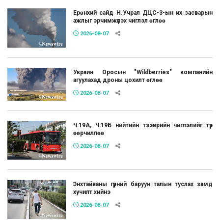
Ерөнхий сайд Н.Учрал ДЦС-3-ын их засварын
ажлыг эрчимжүүлэх чиглэл өглөө
2026-08-07
Украин Оросын "Wildberries" компанийн
агуулахад дроны цохилт өглөө
2026-08-07
Ч:19А, Ч:19Б нийтийн тээврийн чиглэлийг түр
өөрчиллөө
2026-08-07
Энхтайваны гүүрний баруун талын туслах замд
хучилт хийнэ
2026-08-07