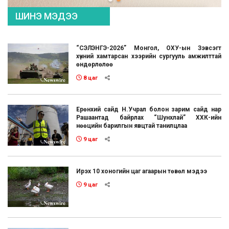
ШИНЭ МЭДЭЭ
“СЭЛЭНГЭ-2026” Монгол, ОХУ-ын Зэвсэгт
хүчний хамтарсан хээрийн сургууль амжилттай
өндөрлөлөө
8 цаг
Ерөнхий сайд Н.Учрал болон зарим сайд нар
Рашаантад байрлах “Шунхлай” ХХК-ийн
нөөцийн барилгын явцтай танилцлаа
9 цаг
Ирэх 10 хоногийн цаг агаарын төвөл мэдээ
9 цаг