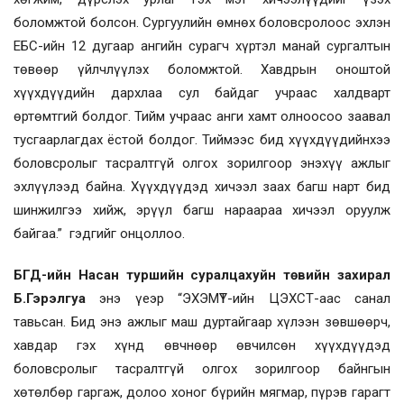
боломжтой болсон. Сургуулийн өмнөх боловсролоос эхлэн
ЕБС-ийн 12 дугаар ангийн сурагч хүртэл манай сургалтын
төвөөр үйлчлүүлэх боломжтой. Хавдрын оноштой
хүүхдүүдийн дархлаа сул байдаг учраас халдварт
өртөмтгий болдог. Тийм учраас анги хамт олноосоо заавал
тусгаарлагдах ёстой болдог. Тиймээс бид хүүхдүүдийнхээ
боловсролыг тасралтгүй олгох зорилгоор энэхүү ажлыг
эхлүүлээд байна. Хүүхдүүдэд хичээл заах багш нарт бид
шинжилгээ хийж, эрүүл багш нараараа хичээл оруулж
байгаа.” гэдгийг онцоллоо.
БГД-ийн Насан туршийн суралцахуйн төвийн захирал
Б.Гэрэлгуа
энэ үеэр “ЭХЭМҮТ-ийн ЦЭХСТ-аас санал
тавьсан. Бид энэ ажлыг маш дуртайгаар хүлээн зөвшөөрч,
хавдар гэх хүнд өвчнөөр өвчилсөн хүүхдүүдэд
боловсролыг тасралтгүй олгох зорилгоор байнгын
хөтөлбөр гаргаж, долоо хоног бүрийн мягмар, пүрэв гарагт