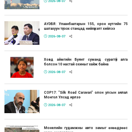
2026-08-07
АҮЭБЯ: Улаанбаатарын 155, орон нутгийн 75
шатахуун түгээх станцад нийлүүлэлт хийлээ
2026-08-07
Ховд аймгийн Буянт суманд сураггүй алга
болсон 10 настай охиныг хайж байна
2026-08-07
COP17: "Silk Road Caravan" олон улсын аялал
Монгол Улсад ирлээ
2026-08-07
Монелийн гудамжны авто замыг өнөөдрөөс