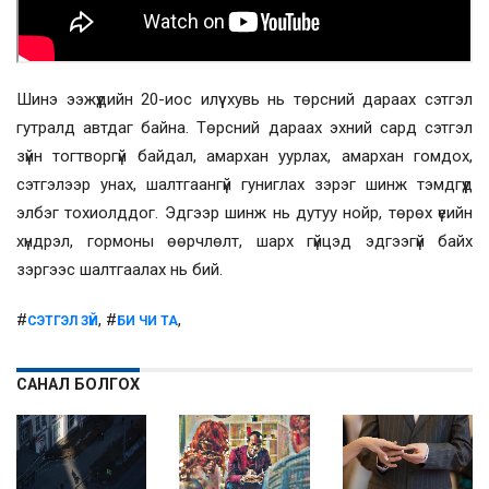
Шинэ ээжүүдийн 20-иос илүү хувь нь төрсний дараах сэтгэл
гутралд автдаг байна. Төрсний дараах эхний сард сэтгэл
зүйн тогтворгүй байдал, амархан уурлах, амархан гомдох,
сэтгэлээр унах, шалтгаангүй гуниглах зэрэг шинж тэмдгүүд
элбэг тохиолддог. Эдгээр шинж нь дутуу нойр, төрөх үеийн
хүндрэл, гормоны өөрчлөлт, шарх гүйцэд эдгээгүй байх
зэргээс шалтгаалах нь бий.
#
, #
,
СЭТГЭЛ ЗҮЙ
БИ ЧИ ТА
САНАЛ БОЛГОХ