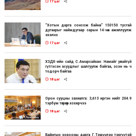
17 цаг
“Хотын дарга сонсож байна” 150150 тусгай
дугаарыг наймдугаар сарын 14-нөөс ажиллуулж
эхэлнэ
17 цаг
ХЗДХ-ийн сайд С.Амарсайхан: Намайг увайгүй
гүтгэсэн асуудлыг шалгуулж байгаа, эзэн нь ч
тодорч байгаа
18 цаг
Орон сууцны захиалга: 3,613 иргэн нийт 204.9
тэрбум төгрөгөөр хохирчээ
18 цаг
Байнгын хорооны дарга Г.Тэмүүлэн тэргүүтэй