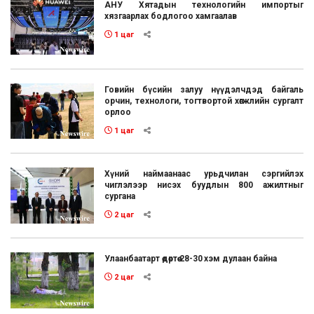
АНУ Хятадын технологийн импортыг
хязгаарлах бодлогоо хамгаалав
1 цаг
Говийн бүсийн залуу нүүдэлчдэд байгаль
орчин, технологи, тогтвортой хөгжлийн сургалт
орлоо
1 цаг
Хүний наймаанаас урьдчилан сэргийлэх
чиглэлээр нисэх буудлын 800 ажилтныг
сургана
2 цаг
Улаанбаатарт өдөртөө 28-30 хэм дулаан байна
2 цаг