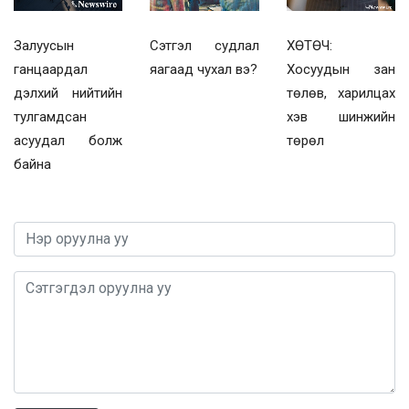
Залуусын
Сэтгэл судлал
ХӨТӨЧ:
ганцаардал
яагаад чухал вэ?
Хосуудын зан
дэлхий нийтийн
төлөв, харилцах
тулгамдсан
хэв шинжийн
асуудал болж
төрөл
байна
0 / 1000