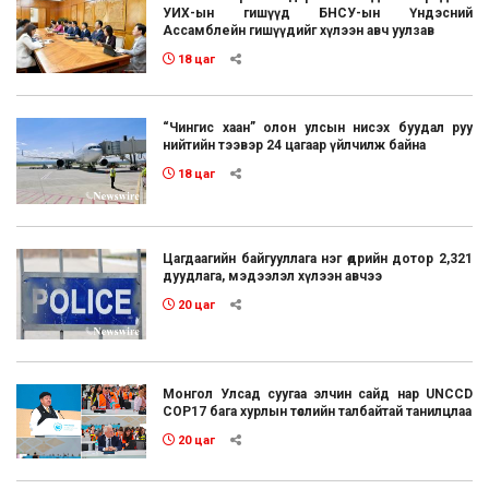
УИХ-ын гишүүд БНСУ-ын Үндэсний
Ассамблейн гишүүдийг хүлээн авч уулзав
18 цаг
“Чингис хаан” олон улсын нисэх буудал руу
нийтийн тээвэр 24 цагаар үйлчилж байна
18 цаг
Цагдаагийн байгууллага нэг өдрийн дотор 2,321
дуудлага, мэдээлэл хүлээн авчээ
20 цаг
Монгол Улсад суугаа элчин сайд нар UNCCD
COP17 бага хурлын төслийн талбайтай танилцлаа
20 цаг