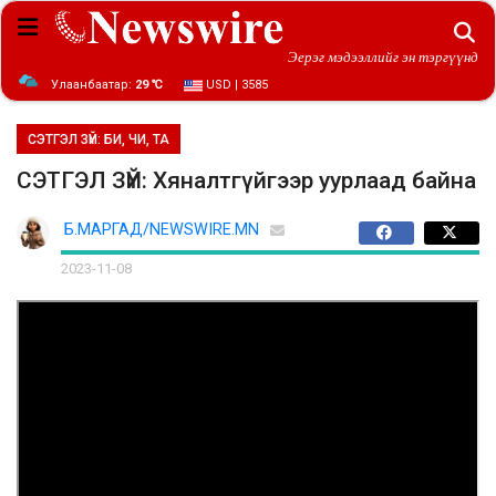
Эерэг мэдээллийг эн тэргүүнд
Улаанбаатар:
29 ℃
USD | 3585
СЭТГЭЛ ЗҮЙ: БИ, ЧИ, ТА
СЭТГЭЛ ЗҮЙ: Хяналтгүйгээр уурлаад байна
Б.МАРГАД/NEWSWIRE.MN
2023-11-08