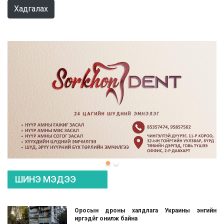
Хадгалах
ШИНЭ МЭДЭЭ
Оросын дроны халдлага Украины энгийн
иргэдйг онилж байна