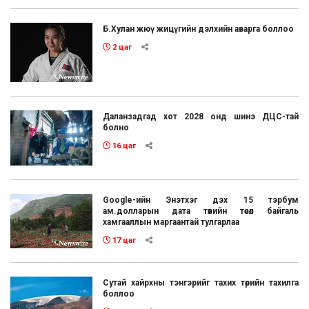
Б.Хулан жюү жицүгийн дэлхийн аварга боллоо
2 цаг
Даланзадгад хот 2028 онд шинэ ДЦС-тай
болно
16 цаг
Google-ийн Энэтхэг дэх 15 тэрбум
ам.долларын дата төвийн төсөл байгаль
хамгааллын маргаантай тулгарлаа
17 цаг
Сутай хайрхны тэнгэрийг тахих төрийн тахилга
боллоо