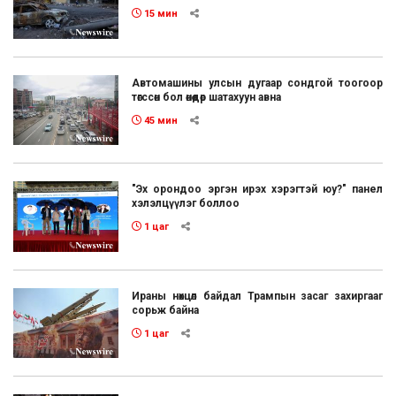
15 мин
Автомашины улсын дугаар сондгой тоогоор
төгссөн бол өнөөдөр шатахуун авна
45 мин
"Эх орондоо эргэн ирэх хэрэгтэй юу?" панел
хэлэлцүүлэг боллоо
1 цаг
Ираны нөхцөл байдал Трампын засаг захиргааг
сорьж байна
1 цаг