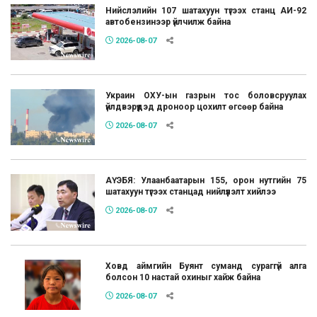
Нийслэлийн 107 шатахуун түгээх станц АИ-92
автобензинээр үйлчилж байна
2026-08-07
Украин ОХУ-ын газрын тос боловсруулах
үйлдвэрүүдэд дроноор цохилт өгсөөр байна
2026-08-07
АҮЭБЯ: Улаанбаатарын 155, орон нутгийн 75
шатахуун түгээх станцад нийлүүлэлт хийлээ
2026-08-07
Ховд аймгийн Буянт суманд сураггүй алга
болсон 10 настай охиныг хайж байна
2026-08-07