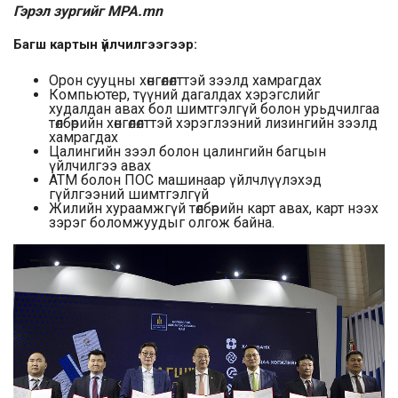
Гэрэл зургийг MPA.mn
Багш картын үйлчилгээгээр:
Орон сууцны хөнгөлөлттэй зээлд хамрагдах
Компьютер, түүний дагалдах хэрэгслийг
худалдан авах бол шимтгэлгүй болон урьдчилгаа
төлбөрийн хөнгөлөлттэй хэрэглээний лизингийн зээлд
хамрагдах
Цалингийн зээл болон цалингийн багцын
үйлчилгээ авах
АТМ болон ПОС машинаар үйлчлүүлэхэд
гүйлгээний шимтгэлгүй
Жилийн хураамжгүй төлбөрийн карт авах, карт нээх
зэрэг боломжуудыг олгож байна.