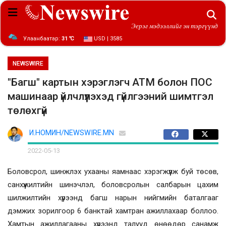
Эерэг мэдээллийг эн тэргүүнд
Улаанбаатар:
31 ℃
USD | 3585
NEWSWIRE
"Багш" картын хэрэглэгч АТМ болон ПОС
машинаар үйлчлүүлэхэд гүйлгээний шимтгэл
төлөхгүй
И.НОМИН/NEWSWIRE.MN
2022-05-13
Боловсрол, шинжлэх ухааны яамнаас хэрэгжүүлж буй төсөв,
санхүүжилтийн шинэчлэл, боловсролын салбарын цахим
шилжилтийн хүрээнд багш нарын нийгмийн баталгааг
дэмжих зорилгоор 6 банктай хамтран ажиллахаар боллоо.
Хамтын ажиллагааны хүрээнд талууд өнөөдөр санамж