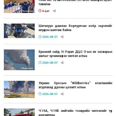
тонн АИ-92 автобензин тогтмол нийлүүлэх хүсэлт
тавилаа
6 цаг
Шатахуун дамлан борлуулсан хоёр зөрчлийг
илрүүлэн шалгаж байна
2026-08-07
Ерөнхий сайд Н.Учрал ДЦС-3-ын их засварын
ажлыг эрчимжүүлэх чиглэл өглөө
2026-08-07
Украин Оросын "Wildberries" компанийн
агуулахад дроны цохилт өглөө
2026-08-07
Ч:19А, Ч:19Б нийтийн тээврийн чиглэлийг түр
өөрчиллөө