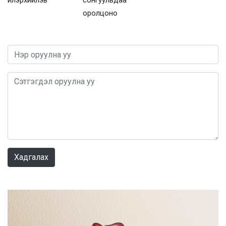
илэрхийлэв
сонгуульдаа
оролцоно
0 / 1000
Хадгалах