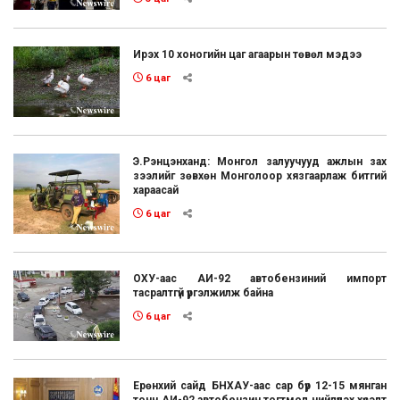
Ирэх 10 хоногийн цаг агаарын төвөл мэдээ
6 цаг
Э.Рэнцэнханд: Монгол залуучууд ажлын зах
зээлийг зөвхөн Монголоор хязгаарлаж битгий
хараасай
6 цаг
ОХУ-аас АИ-92 автобензиний импорт
тасралтгүй үргэлжилж байна
6 цаг
Ерөнхий сайд БНХАУ-аас сар бүр 12-15 мянган