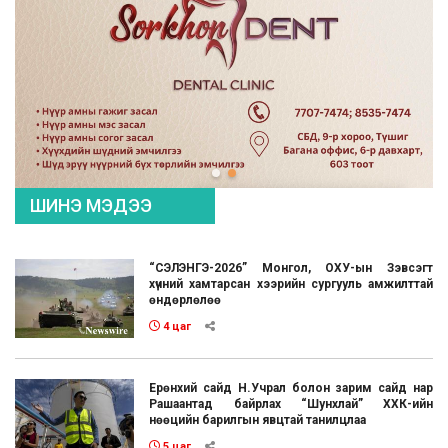
ШИНЭ МЭДЭЭ
“СЭЛЭНГЭ-2026” Монгол, ОХУ-ын Зэвсэгт
хүчний хамтарсан хээрийн сургууль амжилттай
өндөрлөлөө
4 цаг
Ерөнхий сайд Н.Учрал болон зарим сайд нар
Рашаантад байрлах “Шунхлай” ХХК-ийн
нөөцийн барилгын явцтай танилцлаа
5 цаг