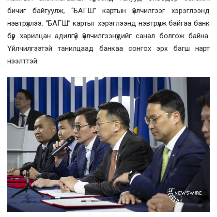
бичиг байгуулж, “БАГШ” картын үйлчилгээг хэрэглээнд
нэвтрүүллээ. “БАГШ” картыг хэрэглээнд нэвтрүүлж байгаа банк
бүр харилцан адилгүй үйлчилгээнүүдийг санал болгож байна.
Үйлчилгээтэй танилцаад банкаа сонгох эрх багш нарт
нээлттэй.