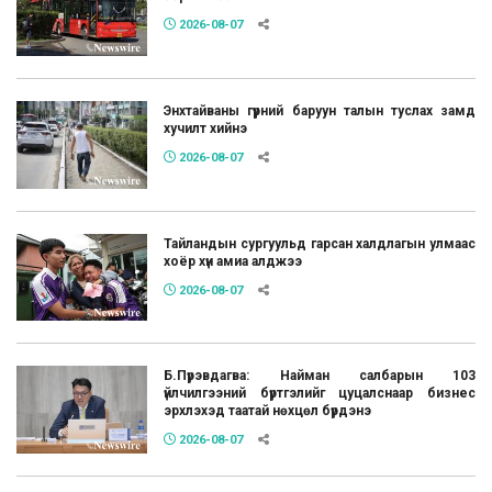
2026-08-07
Энхтайваны гүүрний баруун талын туслах замд
хучилт хийнэ
2026-08-07
Тайландын сургуульд гарсан халдлагын улмаас
хоёр хүн амиа алджээ
2026-08-07
Б.Пүрэвдагва: Найман салбарын 103
үйлчилгээний бүртгэлийг цуцалснаар бизнес
эрхлэхэд таатай нөхцөл бүрдэнэ
2026-08-07