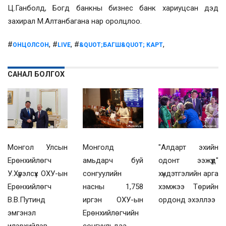
Ц.Ганболд, Богд банкны бизнес банк хариуцсан дэд
захирал М.Алтанбагана нар оролцлоо.
#
, #
, #
,
ОНЦОЛСОН
LIVE
&QUOT;БАГШ&QUOT; КАРТ
САНАЛ БОЛГОХ
Монгол Улсын
Монголд
"Алдарт эхийн
Ерөнхийлөгч
амьдарч буй
одонт ээжүүд"
У.Хүрэлсүх ОХУ-ын
сонгуулийн
хүндэтгэлийн арга
Ерөнхийлөгч
насны 1,758
хэмжээ Төрийн
В.В.Путинд
иргэн ОХУ-ын
ордонд эхэллээ
эмгэнэл
Ерөнхийлөгчийн