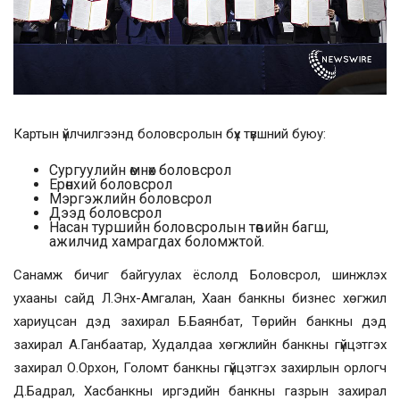
Картын үйлчилгээнд боловсролын бүх түвшний буюу:
Сургуулийн өмнөх боловсрол
Ерөнхий боловсрол
Мэргэжлийн боловсрол
Дээд боловсрол
Насан туршийн боловсролын төвийн багш,
ажилчид хамрагдах боломжтой.
Санамж бичиг байгуулах ёслолд Боловсрол, шинжлэх
ухааны сайд Л.Энх-Амгалан, Хаан банкны бизнес хөгжил
хариуцсан дэд захирал Б.Баянбат, Төрийн банкны дэд
захирал А.Ганбаатар, Худалдаа хөгжлийн банкны гүйцэтгэх
захирал О.Орхон, Голомт банкны гүйцэтгэх захирлын орлогч
Д.Бадрал, Хасбанкны иргэдийн банкны газрын захирал