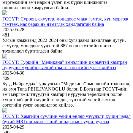
мэргэжлийн эмч нарын үзлэг, иж бүрэн шинжилгээ
оношилгоонд хамруулсан байна.
ГССҮТ: Суррон, скүүтер, мопедоос унаж гэмтэх, хүн мөргөж
гэмтээх, нас барах нь нэмэгдэх хандлагатай байна
2025-05-28
481
Улсын хэмжээнд 2022-2024 оны хугацаанд цахилгаан дугуй,
скүүтер, мопедоос үүдэлтэй 887 осол гэмтлийн шинэ
тохиолдол бүртгэгдсэн байна.
ГССҮТ: Туркийн “Медикана” эмнэлгийн их эмчтэй хамтран
нурууны мурийлт, үений гэмтэл согогийн үзлэг хийлээ
2025-04-30
409
Бүгд Найрамдах Турк улсын “Медикана” эмнэлгийн төлөөлөл,
их эмч Tuna PEHLIVANOGLU болон Б.Бота нар ГССҮТ-ийн
эмч мэргэжилтнүүдтэй хамтарч нурууны төрөлхийн болон
хүнд хэлбэрийн мурийлт, өвдөг, түнхний үений гэмтэл
согогийн үзлэг оношилгоо хийлээ.
ГССҮТ: Хамгийн сүүлийн үеийн өндөр үзүүлэлт, хүчин чадал
бүхий MRI шинжилгээний аппаратыг суурилууллаа
2025-04-29
540