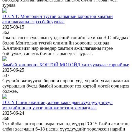
зурлаа.
ГССҮТ: Монголын тусгай олимпын хороотой хамтын
ажиллагааны гэрээ байгууллаа
2025-08-15
362
Гэмтэл согог судлалын үндэсний төвийн захирал Э.Галбадрах
болон Монголын тусгай олимпийн хорооны захирал
Б.Алтанцэцэг нар өнөөдөр хамтын ажиллагааны гэрээ
байгуулж, санамж бичигт гарын үсэг зурлаа.
Бамбай хоншоорт ХОРТОЙ МОГОЙД хатгуулахаас сэргийлье
2025-06-25
537
Сүүлийн жилүүдэд бороо их орсон үед үерийн усаар дамжиж
суурьшлын бүсэд бамбай хоншоорт гэх хортой могой орж ирэх
болжээ.
ГССҮТ-ийн ажилтан, албан хаагчдын хүүхдүүд эрүүл
мэндийн цогц үзлэг, шинжилгээнд хамрагдлаа
2025-06-24
368
Тухайлбал өнгөрсөн амралтын өдрүүдэд ГССҮТ-ийн ажилтан,
албан хаагчдын 6–18 насны хүүхдүүдийг төрөлжсөн нарийн