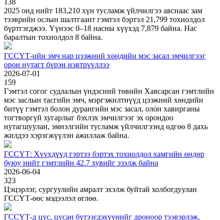
138
2025 онд нийт 183,210 хүн тусламж үйлчилгээ авснаас зам
тээврийн ослын шалтгаант гэмтэл бэртэл 21,799 тохиолдол
бүртгэгджээ. Үүнээс 0–18 насны хүүхэд 7,879 байна. Нас
баралтын тохиолдол 8 байна.
ГССҮТ-ийн эмч нар цээжний хөндийн мэс засал эмчилгээг
орон нутагт бүрэн нэвтрүүллээ
2026-07-01
159
Гэмтэл согог судлалын үндэсний төвийн Хавсарсан гэмтлийн
мэс заслын тасгийн эмч, мэргэжилтнүүд цээжний хөндийн
битүү гэмтэл болон дурангийн мэс засал, олон хавирганы
тогтворгүй хугарлыг бэхлэх эмчилгээг эх орондоо
нутагшуулан, эмнэлгийн тусламж үйлчилгээнд өдгөө 8 дахь
жилдээ хэрэгжүүлэн ажиллаж байна.
ГССҮТ: Хүүхдүүд гэртээ бэртэх тохиолдол хамгийн өндөр
буюу нийт гэмтлийн 42.7 хувийг эзэлж байна
2026-06-04
323
Цэцэрлэг, сургуулийн амралт эхэлж буйтай холбогдуулан
ГССҮТ-өөс мэдээлэл өглөө.
ГССҮТ-д цус, цусан бүтээгдэхүүнийг дроноор тээвэрлэж,