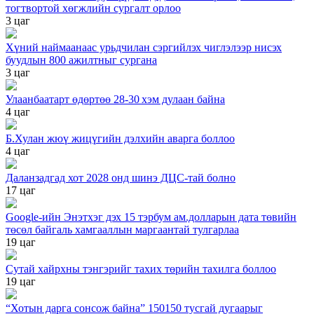
тогтвортой хөгжлийн сургалт орлоо
3 цаг
Хүний наймаанаас урьдчилан сэргийлэх чиглэлээр нисэх
буудлын 800 ажилтныг сургана
3 цаг
Улаанбаатарт өдөртөө 28-30 хэм дулаан байна
4 цаг
Б.Хулан жюү жицүгийн дэлхийн аварга боллоо
4 цаг
Даланзадгад хот 2028 онд шинэ ДЦС-тай болно
17 цаг
Google-ийн Энэтхэг дэх 15 тэрбум ам.долларын дата төвийн
төсөл байгаль хамгааллын маргаантай тулгарлаа
19 цаг
Сутай хайрхны тэнгэрийг тахих төрийн тахилга боллоо
19 цаг
“Хотын дарга сонсож байна” 150150 тусгай дугаарыг