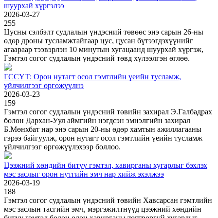
шуурхай хүргэлээ
2026-03-27
255
Цусны сэлбэлт судлалын үндэсний төвөөс энэ сарын 26-ны
өдөр дроны тусламжтайгаар цус, цусан бүтээгдэхүүнийг
агаараар тээвэрлэн 10 минутын хугацаанд шуурхай хүргэж,
Гэмтэл согог судлалын үндэсний төвд хүлээлгэн өглөө.
ГССҮТ: Орон нутагт осол гэмтлийн үеийн тусламж,
үйлчилгээг өргөжүүлнэ
2026-03-23
159
Гэмтэл согог судлалын үндэсний төвийн захирал Э.Галбадрах
болон Дархан-Уул аймгийн нэгдсэн эмнэлгийн захирал
Б.Мөнхбат нар энэ сарын 20-ны өдөр хамтын ажиллагааны
гэрээ байгуулж, орон нутагт осол гэмтлийн үеийн тусламж
үйлчилгээг өргөжүүлэхээр боллоо.
Цээжний хөндийн битүү гэмтэл, хавирганы хугарлыг бэхлэх
мэс заслыг орон нутгийн эмч нар хийж эхэлжээ
2026-03-19
188
Гэмтэл согог судлалын үндэсний төвийн Хавсарсан гэмтлийн
мэс заслын тасгийн эмч, мэргэжилтнүүд цээжний хөндийн
битүү гэмтэл болон олон хавирганы тогтворгүй хугарлыг