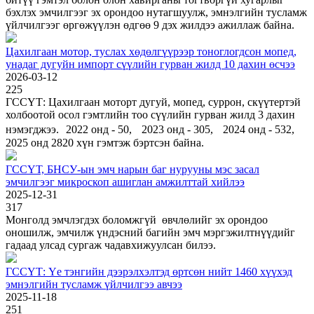
бэхлэх эмчилгээг эх орондоо нутагшуулж, эмнэлгийн тусламж
үйлчилгээг өргөжүүлэн өдгөө 9 дэх жилдээ ажиллаж байна.
Цахилгаан мотор, туслах хөдөлгүүрээр тоноглогдсон мопед,
унадаг дугуйн импорт сүүлийн гурван жилд 10 дахин өсчээ
2026-03-12
225
ГССҮТ: Цахилгаан моторт дугуй, мопед, суррон, скүүтертэй
холбоотой осол гэмтлийн тоо сүүлийн гурван жилд 3 дахин
нэмэгджээ. 2022 онд - 50, 2023 онд - 305, 2024 онд - 532,
2025 онд 2820 хүн гэмтэж бэртсэн байна.
ГССҮТ, БНСУ-ын эмч нарын баг нурууны мэс засал
эмчилгээг микроскоп ашиглан амжилттай хийлээ
2025-12-31
317
Монголд эмчлэгдэх боломжгүй өвчлөлийг эх орондоо
оношилж, эмчилж үндэсний багийн эмч мэргэжилтнүүдийг
гадаад улсад сургаж чадавхижуулсан билээ.
ГССҮТ: Үе тэнгийн дээрэлхэлтэд өртсөн нийт 1460 хүүхэд
эмнэлгийн тусламж үйлчилгээ авчээ
2025-11-18
251