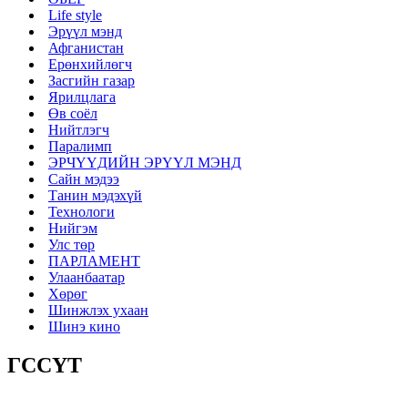
Life style
Эрүүл мэнд
Афганистан
Ерөнхийлөгч
Засгийн газар
Ярилцлага
Өв соёл
Нийтлэгч
Паралимп
ЭРЧҮҮДИЙН ЭРҮҮЛ МЭНД
Сайн мэдээ
Танин мэдэхүй
Технологи
Нийгэм
Улс төр
ПАРЛАМЕНТ
Улаанбаатар
Хөрөг
Шинжлэх ухаан
Шинэ кино
ГССҮТ