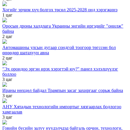
Хогийг эрчим хүч болгох төсөл 2025-2028 онд хэрэгжинэ
1 цаг
Оросын дроны халдлага Украины энгийн иргэдийг "онилж"
байна
2 цаг
Автомашины улсын дугаар сондгой тоогоор төгссөн бол
өнөөдөр шатахуун авна
2 цаг
"Эх орондоо эргэн ирэх хэрэгтэй юу?" панел хэлэлцүүлэг
боллоо
3 цаг
Ираны нөхцөл байдал Трампын засаг захиргааг сорьж байна
3 цаг
АНУ Хятадын технологийн импортыг хязгаарлах бодлогоо
хамгаалав
3 цаг
Говийн бүсийн залуу нүүдэлчдэд байгаль орчин, технологи,