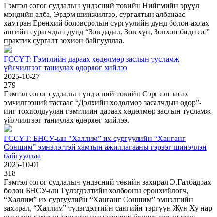
Гэмтэл согог судлалын үндэсний төвийн Нийгмийн эрүүл
мэндийн алба, Эрдэм шинжилгээ, сургалтын албанаас
хамтран Ерөнхий боловсролын сургуулийн дунд болон ахлах
ангийн сурагчдын дунд “Зөв дадал, Зөв хүн, Зөвхөн биднээс”
практик сургалт зохион байгууллаа.
ГССҮТ: Гэмтлийн дараах хөдөлмөр заслын тусламж
үйлчилгээг таниулах өдөрлөг хийлээ
2025-10-27
279
Гэмтэл согог судлалын үндэсний төвийн Сэргээн засах
эмчилгээний тасгаас “Дэлхийн хөдөлмөр засалчдын өдөр”-
ийг тохиолдуулан гэмтлийн дараах хөдөлмөр заслын тусламж
үйлчилгээг таниулах өдөрлөг хийлээ.
ГССҮТ: БНСУ-ын "Халлим” их сургуулийн “Ханганг
Соншим” эмнэлэгтэй хамтын ажиллагааны гэрээг шинэчлэн
байгууллаа
2025-10-01
318
Гэмтэл согог судлалын үндэсний төвийн захирал Э.Галбадрах
болон БНСУ-ын Түлэгдэлтийн холбооны ерөнхийлөгч,
“Халлим” их сургуулийн “Ханганг Соншим” эмнэлгийн
захирал, “Халлим” түлэгдэлтийн сангийн тэргүүн Жун Ху нар
өнөөдөр хамтын ажиллагааны санамж бичигт гарын үсэг