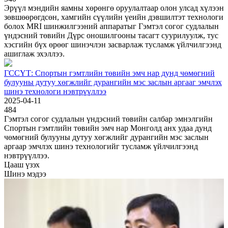
Эрүүл мэндийн яамны хөрөнгө оруулалтаар олон улсад хүлээн
зөвшөөрөгдсөн, хамгийн сүүлийн үеийн дэвшилтэт технологи
болох MRI шинжилгээний аппаратыг Гэмтэл согог судлалын
үндэсний төвийн Дүрс оношилгооны тасагт суурилуулж, тус
хэсгийн бүх өрөөг шинэчлэн засварлаж тусламж үйлчилгээнд
ашиглаж эхэллээ.
ГССҮТ: Спортын гэмтлийн төвийн эмч нар дунд чөмөгний
булууны дутуу хөгжлийг дурангийн мэс заслын аргааг эмчлэх
шинэ технологи нэвтрүүллээ
2025-04-11
484
Гэмтэл согог судлалын үндэсний төвийн салбар эмнэлгийн
Спортын гэмтлийн төвийн эмч нар Монголд анх удаа дунд
чөмөгний булууны дутуу хөгжлийг дурангийн мэс заслын
аргаар эмчлэх шинэ технологийг тусламж үйлчилгээнд
нэвтрүүллээ.
Цааш үзэх
Шинэ мэдээ