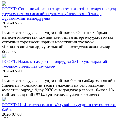
ГССҮТ: Сонгинохайрхан нэгдсэн эмнэлэгтэй хамтарч иргэдэд
үзүүлэх гэмтэл согогийн тусламж үйлчилгээний чанар,
хүртээмжийг нэмэгдүүлнэ
2026-07-23
132
Гэмтэл согог судлалын үндэсний төвөөс Сонгинохайрхан
нэгдсэн эмнэлэгтэй хамтын ажиллагаагаа өргөжүүлж, гэмтэл
согогийн төрөлжсөн нарийн мэргэжлийн тусламж
үйлчилгээний чанар, хүртээмжийг нэмэгдүүлж ажиллахаар
боллоо.
ГССҮТ: Наадмын амралтын өдрүүдэд 5314 хүнд яаралтай
тусламж үйлчилгээ үзүүлжээ
2026-07-20
144
Гэмтэл согог судлалын үндэсний төв болон салбар эмнэлгийн
Яаралтай тусламжийн тасагт үндэсний их баяр наадмын
амралтын өдрүүд буюу 2026 оны долдугаар сарын 10-наас 19-
ний хооронд нийт 5314 хүн тусламж үйлчилгээ авчээ.
ГССҮТ: Нийт гэмтэл ослын 40 хувийг хүүхдийн гэмтэл эзэлж
байна
2026-07-08