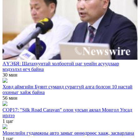
АҮЭБЯ: Шатахуунтай холбоотой цаг үеийн асуудлаар
мэдээлэл өгч байна
30 мин
Ховд аймгийн Буянт суманд сураггүй алга болсон 10 настай
охиныг хайж байна
56 мин
COP17: "Silk Road Caravan" олон улсын аялал Монгол Улсад
ирлээ
1 цаг
Монелийн гудамжны авто замыг өнөөдрөөс хааж, засварлана
1 цаг