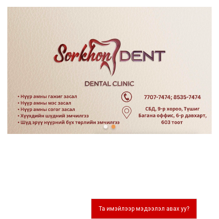
Та имэйлээр мэдээлэл авах уу?