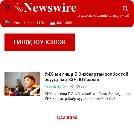
Эерэг мэдээллийг эн тэргүүнд
Улаанбаатар:
31 ℃
USD | 3585
ГИШҮҮД ЮУ ХЭЛЭВ
УИХ-ын гишүүн Б.Энхбаяртай холбоотой
асуудлаар ХЭН, ЮУ хэлэв
2025-10-02
266
УИХ-ын гишүүн Б.Энхбаяртай холбоотой асуудлаар
УИХ-ын гишүүд байр сууриа илэрхийлж байна.
ЦААШ ҮЗЭХ