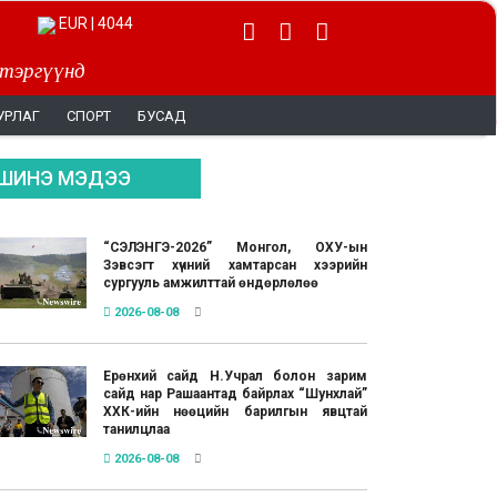
EUR | 4044
 тэргүүнд
УРЛАГ
СПОРТ
БУСАД
ШИНЭ МЭДЭЭ
“СЭЛЭНГЭ-2026” Монгол, ОХУ-ын
Зэвсэгт хүчний хамтарсан хээрийн
сургууль амжилттай өндөрлөлөө
2026-08-08
Ерөнхий сайд Н.Учрал болон зарим
сайд нар Рашаантад байрлах “Шунхлай”
ХХК-ийн нөөцийн барилгын явцтай
танилцлаа
2026-08-08