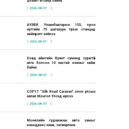
цохилт өгсөөр байна
2026-08-07
АҮЭБЯ: Улаанбаатарын 155, орон
нутгийн 75 шатахуун түгээх станцад
нийлүүлэлт хийлээ
2026-08-07
Ховд аймгийн Буянт суманд сураггүй
алга болсон 10 настай охиныг хайж
байна
2026-08-07
COP17: "Silk Road Caravan" олон улсын
аялал Монгол Улсад ирлээ
2026-08-07
Монелийн гудамжны авто замыг
өнөөдрөөс хааж, засварлана