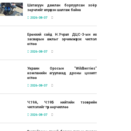
Шатахуун дамлан борлуулсан хоёр
зөрчлийг илрүүлэн шалгаж байна
2026-08-07
Ерөнхий сайд Н.Учрал ДЦС-3-ын их
засварын ажлыг эрчимжүүлэх чиглэл
өглөө
2026-08-07
Украин Оросын "Wildberries"
компанийн агуулахад дроны цохилт
өглөө
2026-08-07
Ч:19А, Ч:19Б нийтийн тээврийн
чиглэлийг түр өөрчиллөө
2026-08-07