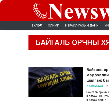
ЭХЛЭЛ
ОЛИМП
ИЗРАИЛ-ГАЗЫН ДАЙН
УК
БАЙГАЛЬ ОРЧНЫ Х
Байгаль ор
мэдээллийг
шалгаж ба
2025-09-04
Байгаль орчны 
шалгаж 81 гом
шалгаж байна.