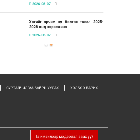
2026-08-07
Хогийг эрчим хүч болгох төсөл 2025-
2028 онд хэрэгжинэ
2026-08-07
СУРТАЛЧИЛГАА БАЙРШУУЛАХ
ХОЛБОО БАРИХ
Та имэйлээр мэдээлэл авах уу?