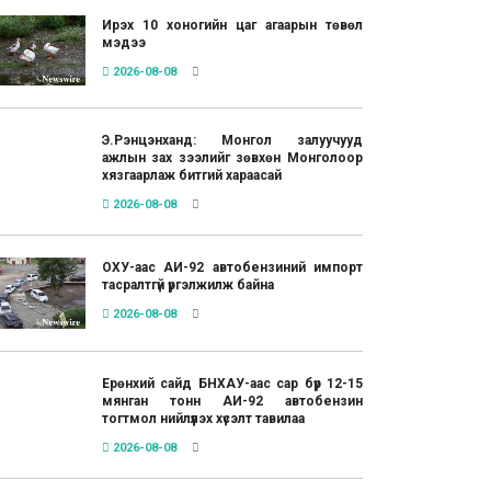
Ирэх 10 хоногийн цаг агаарын төвөл
мэдээ
2026-08-08
Э.Рэнцэнханд: Монгол залуучууд
ажлын зах зээлийг зөвхөн Монголоор
хязгаарлаж битгий хараасай
2026-08-08
ОХУ-аас АИ-92 автобензиний импорт
тасралтгүй үргэлжилж байна
2026-08-08
Ерөнхий сайд БНХАУ-аас сар бүр 12-15
мянган тонн АИ-92 автобензин
тогтмол нийлүүлэх хүсэлт тавилаа
2026-08-08