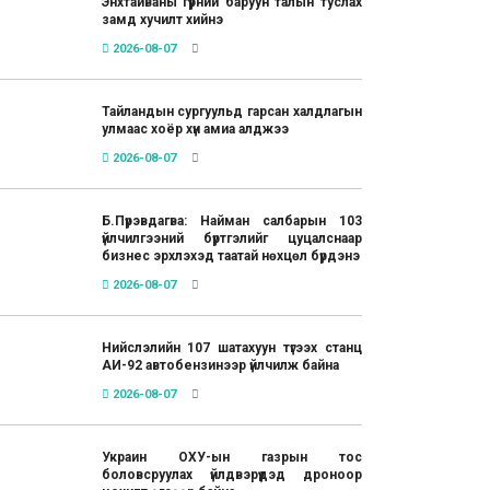
Энхтайваны гүүрний баруун талын туслах
замд хучилт хийнэ
2026-08-07
Тайландын сургуульд гарсан халдлагын
улмаас хоёр хүн амиа алджээ
2026-08-07
Б.Пүрэвдагва: Найман салбарын 103
үйлчилгээний бүртгэлийг цуцалснаар
бизнес эрхлэхэд таатай нөхцөл бүрдэнэ
2026-08-07
Нийслэлийн 107 шатахуун түгээх станц
АИ-92 автобензинээр үйлчилж байна
2026-08-07
Украин ОХУ-ын газрын тос
боловсруулах үйлдвэрүүдэд дроноор