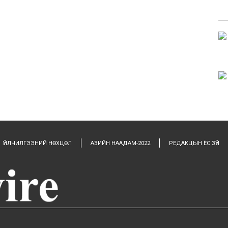
ҮЙЛЧИЛГЭЭНИЙ НӨХЦӨЛ
АЗИЙН НААДАМ-2022
РЕДАКЦЫН ЁС ЗҮЙ