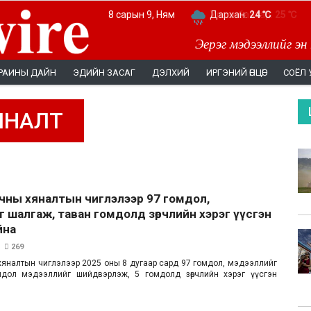
8 сарын 9, Ням
Дархан:
24 ℃
Эерэг мэдээллийг эн
РАИНЫ ДАЙН
ЭДИЙН ЗАСАГ
ДЭЛХИЙ
ИРГЭНИЙ ӨНЦӨГ
СОЁЛ 
ЯНАЛТ
чны хяналтын чиглэлээр 97 гомдол,
 шалгаж, таван гомдолд зөрчлийн хэрэг үүсгэн
йна
269
хяналтын чиглэлээр 2025 оны 8 дугаар сард 97 гомдол, мэдээллийг
дол мэдээллийг шийдвэрлэж, 5 гомдолд зөрчлийн хэрэг үүсгэн