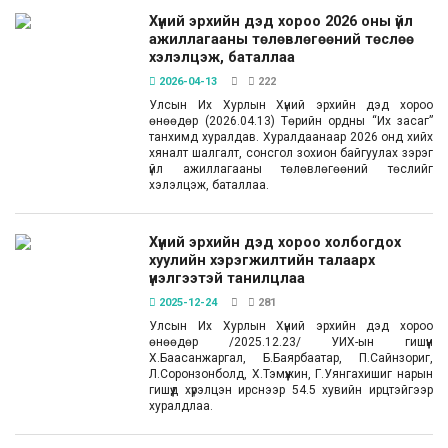
Хүний эрхийн дэд хороо 2026 оны үйл
ажиллагааны төлөвлөгөөний төслөө
хэлэлцэж, баталлаа
2026-04-13
222
Улсын Их Хурлын Хүний эрхийн дэд хороо
өнөөдөр (2026.04.13) Төрийн ордны “Их засаг”
танхимд хуралдав. Хуралдаанаар 2026 онд хийх
хяналт шалгалт, сонсгол зохион байгуулах зэрэг
үйл ажиллагааны төлөвлөгөөний төслийг
хэлэлцэж, баталлаа.
Хүний эрхийн дэд хороо холбогдох
хуулийн хэрэгжилтийн талаарх
үнэлгээтэй танилцлаа
2025-12-24
281
Улсын Их Хурлын Хүний эрхийн дэд хороо
өнөөдөр /2025.12.23/ УИХ-ын гишүүн
Х.Баасанжаргал, Б.Баярбаатар, П.Сайнзориг,
Л.Соронзонболд, Х.Тэмүүжин, Г.Уянгахишиг нарын
гишүүд хүрэлцэн ирснээр 54.5 хувийн ирцтэйгээр
хуралдлаа.