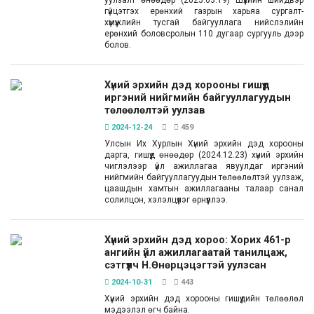
уулзалт өнөөдөр (2025.03.19) Шүүхийн шийдвэр
гүйцэтгэх ерөнхий газрын харьяа сургалт-
хүмүүжлийн тусгай байгууллага нийслэлийн
ерөнхий боловсролын 110 дугаар сургууль дээр
болов.
Хүний эрхийн дэд хорооны гишүүд
иргэний нийгмийн байгууллагуудын
төлөөлөлтэй уулзав
2024-12-24
459
Улсын Их Хурлын Хүний эрхийн дэд хорооны
дарга, гишүүд өнөөдөр (2024.12.23) хүний эрхийн
чиглэлээр үйл ажиллагаа явуулдаг иргэний
нийгмийн байгууллагуудын төлөөлөлтэй уулзаж,
цаашдын хамтын ажиллагааны талаар санал
солилцон, хэлэлцүүлэг өрнүүллээ.
Хүний эрхийн дэд хороо: Хорих 461-р
ангийн үйл ажиллагаатай танилцаж,
сэтгүүлч Н.Өнөрцэцэгтэй уулзсан
2024-10-31
443
Хүний эрхийн дэд хорооны гишүүдийн төлөөлөл
мэдээлэл өгч байна.