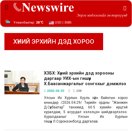
Эерэг мэдээллийг эн тэргүүнд
Улаанбаатар:
28 ℃
USD | 3585
ХҮНИЙ ЭРХИЙН ДЭД ХОРОО
ХЗБХ: Хүний эрхийн дэд хорооны
даргаар УИХ-ын гишүүн
Х.Баасанжаргалыг сонгохыг дэмжлээ
2026-04-30
208
Улсын Их Хурлын Хууль зүйн байнгын хороо
өнөөдөр /2026.04.29/ Төрийн ордны “Жанжин
Д.Сүхбаатар” танхимд 60.5 хувийн ирцтэй
хуралдаж, 5 асуудал хэлэлцэн шийдвэрлэлээ.
Хуралдааныг Улсын Их Хурлын
гишүүн Л.Соронзонболд даргалав.