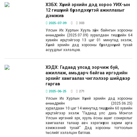
ХЗБХ: Хүний эрхийн дэд хороо УИХ-ын
12 гишүүний бүрэлдэхүүнтэй ажиллахыг
дэмжив
2025-07-09
303
Улсын Их Хурлын Хууль зүйн байнгын хорооны
өнөөдрийн (2025.07.09) хуралдаан гишүүдийн 64
хувийн ирцтэйгээр 13 цаг 01 минутад эхэлж,
Хүний эрхийн дэд хорооны бүрэлдэхүүний тухай
асуудлыг хэлэлцэв.
ХЭДХ: Гадаад улсад зорчиж буй,
ажиллаж, амьдарч байгаа иргэдийн
эрхийг хамгаалах чиглэлээр шийдвэр
гаргав
2025-06-25
271
Улсын Их Хурлын Хүний эрхийн дэд хорооны
өнөөдрийн (2025.06.25)
хуралдаан 10 цаг 14 минутад гишүүдийн 60 хувийн
ирцтэйгээр эхэлж “Гадаад улс дахь Монгол
Улсын иргэний эрх, хууль ёсны ашиг сонирхлыг
хамгаалах талаар авч хэрэгжүүлэх зарим арга
хэмжээний тухай” Дэд хорооны тогтоолын
төслийг хэлэлцэн батлав.