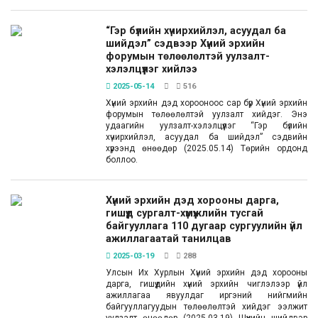
“Гэр бүлийн хүчирхийлэл, асуудал ба
шийдэл” сэдвээр Хүний эрхийн
форумын төлөөлөлтэй уулзалт-
хэлэлцүүлэг хийлээ
2025-05-14
516
Хүний эрхийн дэд хорооноос сар бүр Хүний эрхийн
форумын төлөөлөлтэй уулзалт хийдэг. Энэ
удаагийн уулзалт-хэлэлцүүлэг “Гэр бүлийн
хүчирхийлэл, асуудал ба шийдэл” сэдвийн
хүрээнд өнөөдөр (2025.05.14) Төрийн ордонд
боллоо.
Хүний эрхийн дэд хорооны дарга,
гишүүд сургалт-хүмүүжлийн тусгай
байгууллага 110 дугаар сургуулийн үйл
ажиллагаатай танилцав
2025-03-19
288
Улсын Их Хурлын Хүний эрхийн дэд хорооны
дарга, гишүүдийн хүний эрхийн чиглэлээр үйл
ажиллагаа явуулдаг иргэний нийгмийн
байгууллагуудын төлөөлөлтэй хийдэг ээлжит