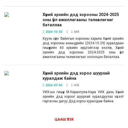
Хүний эрхийн дэд хорооны 2024-2025
оны үйл ажиллагааны төлөвлөгөөг
баталлаа
2024-10-30
449
Хууль зүйн байнгын хорооны харьяа Хүний эрхийн
дэд хорооны өнөөдрийн (2024.10.29) хуралдаан
гишүүдийн 60 хувийн ирцтэйгээр эхэлж, Хүний
эрхийн дэд хорооны 2024-2025 оны үйл
ажиллагааны төлөвлөгөөг хэлэлцэн баталлаа.
Хүний эрхийн дэд хороо шуурхай
хуралдаж байна
2024-07-30
470
УИХ-ын гишүүн М.Нарантуяа-Нара УИХ дахь Хүний
эрхийн дэд хороог шуурхай хуралдуулах хүсэлт
гаргасны дагуу Дэд хороо хуралдаж байна.
ЦААШ ҮЗЭХ