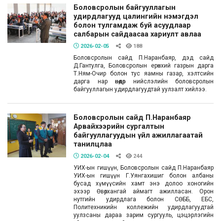
Боловсролын байгууллагын
удирдлагууд цалингийн нэмэгдэл
болон тулгамдаж буй асуудлаар
салбарын сайдаасаа хариулт авлаа
2026-02-05
188
Боловсролын сайд П.Наранбаяр, дэд сайд
Д.Гантулга, Боловсролын ерөнхий газрын дарга
Т.Ням-Очир болон тус яамны газар, хэлтсийн
дарга нар өнөөдөр нийслэлийн боловсролын
байгууллагын удирдлагуудтай уулзалт хийлээ.
Боловсролын сайд П.Наранбаяр
Арвайхээрийн сургалтын
байгууллагуудын үйл ажиллагаатай
танилцлаа
2026-02-04
244
УИХ-ын гишүүн, Боловсролын сайд П.Наранбаяр
УИХ-ын гишүүн Г.Уянгахишиг болон албаны
бусад хүмүүсийн хамт энэ долоо хоногийн
эхээр Өвөрхангай аймагт ажилласан. Орон
нутгийн удирдлага болон СӨББ, ЕБС,
Политехникийн коллежийн удирдлагуудтай
уулзсаны дараа зарим сургууль, цэцэрлэгийн