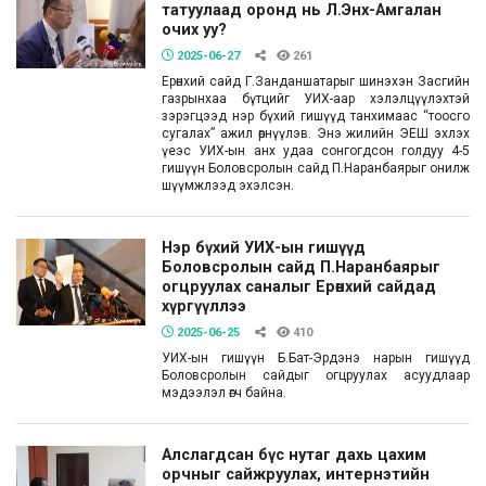
татуулаад оронд нь Л.Энх-Амгалан
очих уу?
2025-06-27
261
Ерөнхий сайд Г.Занданшатарыг шинэхэн Засгийн
газрынхаа бүтцийг УИХ-аар хэлэлцүүлэхтэй
зэрэгцээд нэр бүхий гишүүд танхимаас “тоосго
сугалах” ажил өрнүүлэв. Энэ жилийн ЭЕШ эхлэх
үеэс УИХ-ын анх удаа сонгогдсон голдуу 4-5
гишүүн Боловсролын сайд П.Наранбаярыг онилж
шүүмжлээд эхэлсэн.
Нэр бүхий УИХ-ын гишүүд
Боловсролын сайд П.Наранбаярыг
огцруулах саналыг Ерөнхий сайдад
хүргүүллээ
2025-06-25
410
УИХ-ын гишүүн Б.Бат-Эрдэнэ нарын гишүүд
Боловсролын сайдыг огцруулах асуудлаар
мэдээлэл өгч байна.
Алслагдсан бүс нутаг дахь цахим
орчныг сайжруулах, интернэтийн