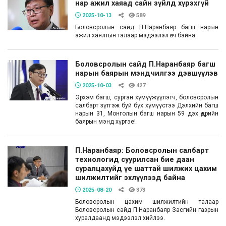
нар ажил хаяад сайн зүйлд хүрэхгүй
2025-10-13
589
Боловсролын сайд П.Наранбаяр багш нарын
ажил хаялтын талаар мэдээлэл өгч байна.
Боловсролын сайд П.Наранбаяр багш
нарын баярын мэндчилгээ дэвшүүлэв
2025-10-03
427
Эрхэм багш, сурган хүмүүжүүлэгч, боловсролын
салбарт зүтгэж буй бүх хүмүүстээ Дэлхийн багш
нарын 31, Монголын багш нарын 59 дэх өдрийн
баярын мэнд хүргэе!
П.Наранбаяр: Боловсролын салбарт
технологид суурилсан бие даан
суралцахуйд үе шаттай шилжих цахим
шилжилтийг эхлүүлээд байна
2025-08-20
373
Боловсролын цахим шилжилтийн талаар
Боловсролын сайд П.Наранбаяр Засгийн газрын
хуралдаанд мэдээлэл хийлээ.