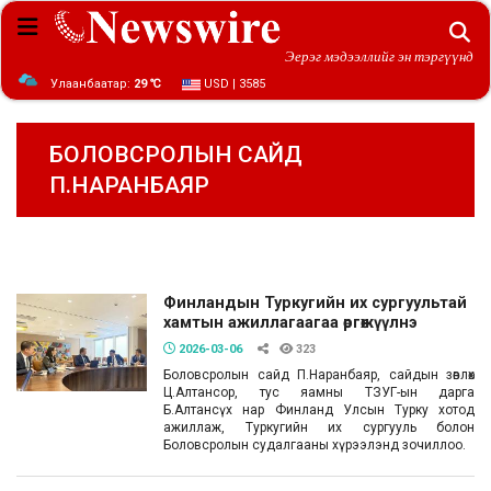
Эерэг мэдээллийг эн тэргүүнд
Улаанбаатар:
29 ℃
USD | 3585
БОЛОВСРОЛЫН САЙД
П.НАРАНБАЯР
Финландын Туркугийн их сургуультай
хамтын ажиллагаагаа өргөжүүлнэ
2026-03-06
323
Боловсролын сайд П.Наранбаяр, сайдын зөвлөх
Ц.Алтансор, тус яамны ТЗУГ-ын дарга
Б.Алтансүх нар Финланд Улсын Турку хотод
ажиллаж, Туркугийн их сургууль болон
Боловсролын судалгааны хүрээлэнд зочиллоо.