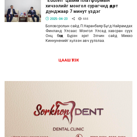
“Eduten” цахим платформын
хичээлийг монгол сурагчид өдөрт
дунджаар 7 минут үздэг
2025-04-23
444
Боловсролын сайд П.Наранбаяр Бүгд Найрамдах
Финланд Улсаас Монгол Улсад хавсран суух
Онц бөгөөд Бүрэн эрхт Элчин сайд Микко
Киннуненийг хүлээн авч уулзлаа.
ЦААШ ҮЗЭХ