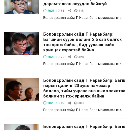
дарамталсан асуудал байхгүй
2025-10-31
415
Боловсролын сайд П.Наранбаяр мэдээлэл өглөө.
Боловсролын сайд П.Наранбаяр:
Багшийн суурь цалинг 2.5 сая болгох
тоо ярьж байна, бид уулзаж сайн
ярилцах хэрэгтэй байна
2025-10-29
324
Боловсролын сайд П.Наранбаяр мэдээлэл өглөө.
Боловсролын сайд П.Наранбаяр: Багш
нарын цалинг 20 хувь нэмэхээр
боллоо, тийм учраас энэ ажил хаялтаа
болиоч ээ гэж уриалж байна
2025-10-15
303
Боловсролын сайд П.Наранбаяр мэдээлэл өглөө.
Боловсролын сайд П.Наранбаяр: Багш