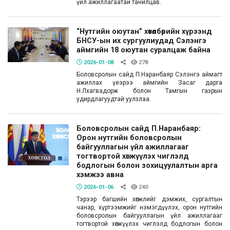
үйл ажиллагаатай танилцав.
“Нутгийн оюутан” хөтөлбөрийн хүрээнд
БНСУ-ын их сургуулиудад Сэлэнгэ
аймгийн 18 оюутан суралцаж байна
2026-01-08
278
Боловсролын сайд П.Наранбаяр Сэлэнгэ аймагт
ажиллах үеэрээ аймгийн Засаг дарга
Н.Лхагвадорж болон Тамгын газрын
удирдлагуудтай уулзлаа.
Боловсролын сайд П.Наранбаяр:
Орон нутгийн боловсролын
байгууллагын үйл ажиллагааг
тогтвортой хөгжүүлэх чиглэлд
бодлогын болон зохицуулалтын арга
хэмжээ авна
2026-01-06
240
Тэрээр багшийн хөгжлийг дэмжих, сургалтын
чанар, хүртээмжийг нэмэгдүүлэх, орон нутгийн
боловсролын байгууллагын үйл ажиллагааг
тогтвортой хөгжүүлэх чиглэлд бодлогын болон