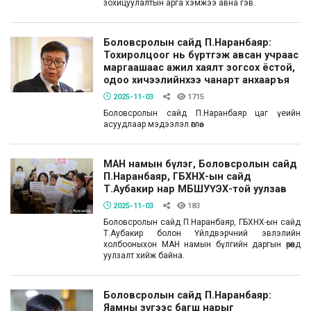
зохицуулалтын арга хэмжээ авна гэв.
Боловсролын сайд П.Наранбаяр:
Тохиролцоог нь бүртгэж авсан учраас
маргаашаас ажил хаялт зогсох ёстой,
одоо хичээлийнхээ чанарт анхааръя
2025-11-03
1715
Боловсролын сайд П.Наранбаяр цаг үеийн
асуудлаар мэдээлэл өглөө.
МАН намын бүлэг, Боловсролын сайд
П.Наранбаяр, ГБХНХ-ын сайд
Т.Аубакир нар МБШУҮЭХ-той уулзав
2025-11-03
183
Боловсролын сайд П.Наранбаяр, ГБХНХ-ын сайд
Т.Аубакир болон Үйлдвэрчний эвлэлийн
холбооныхон МАН намын бүлгийн даргын өрөөнд
уулзалт хийж байна.
Боловсролын сайд П.Наранбаяр:
Яамны зүгээс багш нарыг