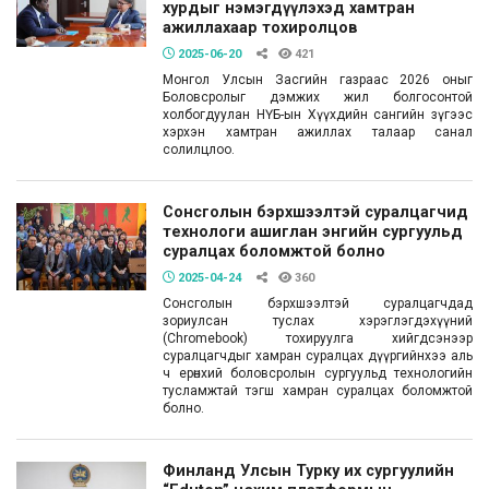
хурдыг нэмэгдүүлэхэд хамтран
ажиллахаар тохиролцов
2025-06-20
421
Монгол Улсын Засгийн газраас 2026 оныг
Боловсролыг дэмжих жил болгосонтой
холбогдуулан НҮБ-ын Хүүхдийн сангийн зүгээс
хэрхэн хамтран ажиллах талаар санал
солилцлоо.
Сонсголын бэрхшээлтэй суралцагчид
технологи ашиглан энгийн сургуульд
суралцах боломжтой болно
2025-04-24
360
Сонсголын бэрхшээлтэй суралцагчдад
зориулсан туслах хэрэглэгдэхүүний
(Chromebook) тохируулга хийгдсэнээр
суралцагчдыг хамран суралцах дүүргийнхээ аль
ч ерөнхий боловсролын сургуульд технологийн
тусламжтай тэгш хамран суралцах боломжтой
болно.
Финланд Улсын Турку их сургуулийн