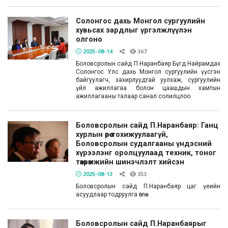
Солонгос дахь Монгол сургуулийн
хувьсах зардлыг үргэлжлүүлэн
олгоно
2025-08-14
367
Боловсролын сайд П.Наранбаяр Бүгд Найрамдах
Солонгос Улс дахь Монгол сургуулийн үүсгэн
байгуулагч, захирлуудтай уулзаж, сургуулийн
үйл ажиллагаа болон цаашдын хамтын
ажиллагааны талаар санал солилцлоо.
Боловсролын сайд П.Наранбаяр: Ганц
хурлын өрөө тохижуулаагүй,
Боловсролын судалгааны үндэсний
хүрээлэнг оролцуулаад техник, тоног
төхөөрөмжийн шинэчлэлт хийсэн
2025-08-13
353
Боловсролын сайд П.Наранбаяр цаг үеийн
асуудлаар тодруулга өглөө.
Боловсролын сайд П.Наранбаярыг