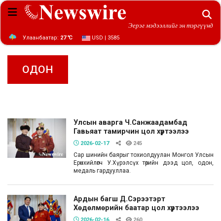
Эерэг мэдээллийг эн тэргүүнд
Улаанбаатар:
27 ℃
USD | 3585
ОДОН
Улсын аварга Ч.Санжаадамбад
Гавьяат тамирчин цол хүртээлээ
2026-02-17
245
Сар шинийн баярыг тохиолдуулан Монгол Улсын
Ерөнхийлөгч У.Хүрэлсүх төрийн дээд цол, одон,
медаль гардууллаа.
Ардын багш Д.Сэрээтэрт
Хөдөлмөрийн баатар цол хүртээлээ
2026-02-16
260