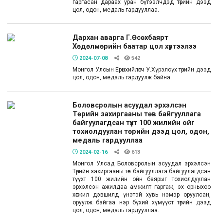
гаргасан дараах уран бүтээлчдэд төрийн дээд
цол, одон, медаль гардууллаа.
Дархан аварга Г.Өсөхбаярт
Хөдөлмөрийн баатар цол хүртээлээ
2024-07-08
542
Монгол Улсын Ерөнхийлөгч У.Хүрэлсүх төрийн дээд
цол, одон, медаль гардуулж байна.
Боловсролын асуудал эрхэлсэн
Төрийн захиргааны төв байгууллага
байгуулагдсан түүхт 100 жилийн ойг
тохиолдуулан төрийн дээд цол, одон,
медаль гардууллаа
2024-02-16
613
Монгол Улсад Боловсролын асуудал эрхэлсэн
Төрийн захиргааны төв байгууллага байгуулагдсан
түүхт 100 жилийн ойн баярыг тохиолдуулан
эрхэлсэн ажилдаа амжилт гаргаж, эх орныхоо
хөгжил дэвшилд үнэтэй хувь нэмэр оруулсан,
оруулж байгаа нэр бүхий хүмүүст төрийн дээд
цол, одон, медаль гардууллаа.