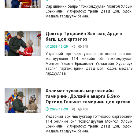
Сар шинийн баярыг тохиолдуулан Монгол Улсын
Ерөнхийлөгч У.Хүрэлсүх төрийн дээд цол, одон,
медаль гардуулж байна.
Доктор Түндэвийн Зэвгээд Ардын
багш цол хүртээлээ
2025-12-29
345
Үндэсний эрх чөлөө, тусгаар тогтнолоо сэргээн
мандуулсны 114 жилийн ойг тохиолдуулан
Монгол Улсын Ерөнхийлөгч Ухнаагийн Хүрэлсүх
зарлиг гаргаж төрийн дээд цол, одон, медаль
гардууллаа.
Холимог тулааны мэргэжлийн
тамирчин, Дэлхийн аварга Б.Энх-
Оргилд Гавьяат тамирчин цол хүртээв
2025-12-29
408
Үндэсний эрх чөлөө, тусгаар тогтнолоо сэргээсний
114 жилийн ойг тохиолдуулан Монгол Улсын
Ерөнхийлөгч У.Хүрэлсүх төрийн дээд цол, одон,
медаль гардуулж байна.