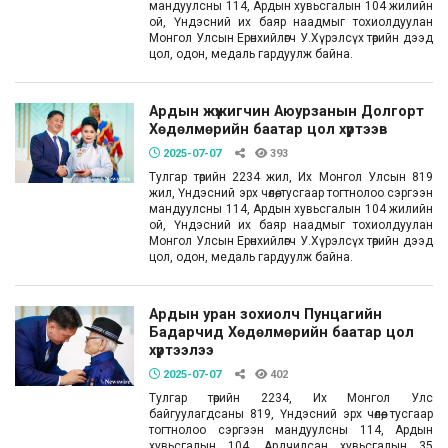
мандуулсны 114, Ардын хувьсгалын 104 жилийн
ой, Үндэсний их баяр наадмыг тохиолдуулан
Монгол Улсын Ерөнхийлөгч У.Хүрэлсүх төрийн дээд
цол, одон, медаль гардуулж байна.
Ардын жүжигчин Аюурзанын Долгорт
Хөдөлмөрийн баатар цол хүртээв
2025-07-07
393
Тулгар төрийн 2234 жил, Их Монгол Улсын 819
жил, Үндэсний эрх чөлөө, тусгаар тогтнолоо сэргээн
мандуулсны 114, Ардын хувьсгалын 104 жилийн
ой, Үндэсний их баяр наадмыг тохиолдуулан
Монгол Улсын Ерөнхийлөгч У.Хүрэлсүх төрийн дээд
цол, одон, медаль гардуулж байна.
Ардын уран зохиолч Пунцагийн
Бадарчид Хөдөлмөрийн баатар цол
хүртээлээ
2025-07-07
402
Тулгар төрийн 2234, Их Монгол Улс
байгуулагдсаны 819, Үндэсний эрх чөлөө, тусгаар
тогтнолоо сэргээн мандуулсны 114, Ардын
хувьсгалын 104, Ардчилсан хувьсгалын 35