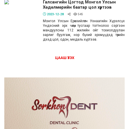
Галсангийн Цогтод Монгол Улсын
Хөдөлмөрийн баатар цол хүртээв
2023-12-28
545
Монгол Улсын Ерөнхийлөгч Ухнаагийн Хүрэлсүх
Үндэсний эрх чөлөө, тусгаар тогтнолоо сэргээн
мандуулсны 112 жилийн ойг тохиолдуулан
зарлиг буулгаж, нэр бүхий эрхмүүдэд төрийн
дээд цол, одон, медаль хүртээв.
ЦААШ ҮЗЭХ