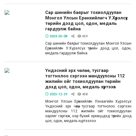
Сар шинийн баярыг тохиолдуулан
Монгол Улсын Ерөнхийлөгч У.Хүрэлсүх
төрийн дээд цол, одон, медаль
гардуулж байна
2024-02-08
659
Сар шинийн баярыг тохиолдуулан Монгол Улсын
Ерөнхийлөгч У.Хүрэлсүх төрийн дээд цол, одон,
медаль гардуулж байна.
Үндэсний эрх чөлөө, тусгаар
тогтнолоо сэргээн мандуулсны 112
жилийн ойг тохиолдуулан төрийн
дээд цол, одон, медаль хүртээв
2023-12-29
458
Монгол Улсын Ерөнхийлөгч Ухнаагийн Хүрэлсүх
Үндэсний эрх чөлөө, тусгаар тогтнолоо сэргээн
мандуулсны 112 жилийн ойг тохиолдуулан
зарлиг гаргаж, нэр бүхий эрхмүүдэд төрийн дээд
цол, одон, медаль хүртээлээ.