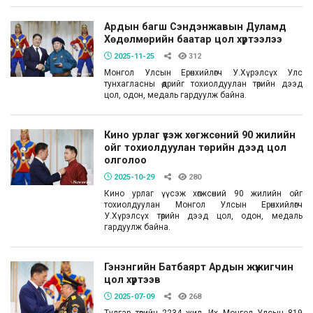
Ардын багш Сэндэнжавын Дуламд
Хөдөлмөрийн баатар цол хүртээлээ
2025-11-25
312
Монгол Улсын Ерөнхийлөгч У.Хүрэлсүх Улс
тунхагласны өдрийг тохиолдуулан төрийн дээд
цол, одон, медаль гардуулж байна.
Кино урлаг үүсэж хөгжсөний 90 жилийн
ойг тохиолдуулан төрийн дээд цол
олголоо
2025-10-29
280
Кино урлаг үүсэж хөгжсөний 90 жилийн ойг
тохиолдуулан Монгол Улсын Ерөнхийлөгч
У.Хүрэлсүх төрийн дээд цол, одон, медаль
гардуулж байна.
Гэнэнгийн Батбаярт Ардын жүжигчин
цол хүртээв
2025-07-09
268