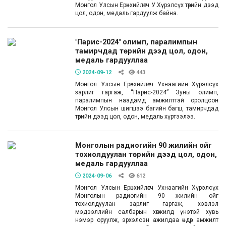
Монгол Улсын Ерөнхийлөгч У.Хүрэлсүх төрийн дээд
цол, одон, медаль гардуулж байна.
"Парис-2024" олимп, паралимпын
тамирчдад төрийн дээд цол, одон,
медаль гардууллаа
2024-09-12
443
Монгол Улсын Ерөнхийлөгч Ухнаагийн Хүрэлсүх
зарлиг гаргаж, “Парис-2024” Зуны олимп,
паралимпын наадамд амжилттай оролцсон
Монгол Улсын шигшээ багийн багш, тамирчдад
төрийн дээд цол, одон, медаль хүртээлээ.
Монголын радиогийн 90 жилийн ойг
тохиолдуулан төрийн дээд цол, одон,
медаль гардууллаа
2024-09-06
612
Монгол Улсын Ерөнхийлөгч Ухнаагийн Хүрэлсүх
Монголын радиогийн 90 жилийн ойг
тохиолдуулан зарлиг гаргаж, хэвлэл
мэдээллийн салбарын хөгжилд үнэтэй хувь
нэмэр оруулж, эрхэлсэн ажилдаа өндөр амжилт