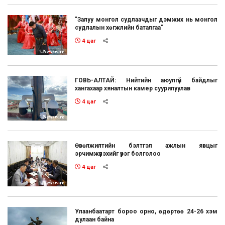
"Залуу монгол судлаачдыг дэмжих нь монгол
судлалын хөгжлийн баталгаа"
4 цаг
ГОВЬ-АЛТАЙ: Нийтийн аюулгүй байдлыг
хангахаар хяналтын камер суурилуулав
4 цаг
Өвөлжилтийн бэлтгэл ажлын явцыг
эрчимжүүлэхийг үүрэг болголоо
4 цаг
Улаанбаатарт бороо орно, өдөртөө 24-26 хэм
дулаан байна