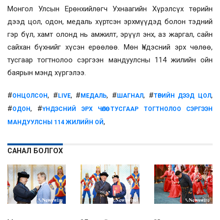
Монгол Улсын Ерөнхийлөгч Ухнаагийн Хүрэлсүх төрийн
дээд цол, одон, медаль хүртсэн эрхмүүдэд болон тэдний
гэр бүл, хамт олонд нь амжилт, эрүүл энх, аз жаргал, сайн
сайхан бүхнийг хүсэн ерөөлөө. Мөн Үндэсний эрх чөлөө,
тусгаар тогтнолоо сэргээн мандуулсны 114 жилийн ойн
баярын мэнд хүргэлээ.
#
, #
, #
, #
, #
,
ОНЦОЛСОН
LIVE
МЕДАЛЬ
ШАГНАЛ
ТӨРИЙН ДЭЭД ЦОЛ
#
, #
ОДОН
ҮНДЭСНИЙ ЭРХ ЧӨЛӨӨ ТУСГААР ТОГТНОЛОО СЭРГЭЭН
,
МАНДУУЛСНЫ 114 ЖИЛИЙН ОЙ
САНАЛ БОЛГОХ