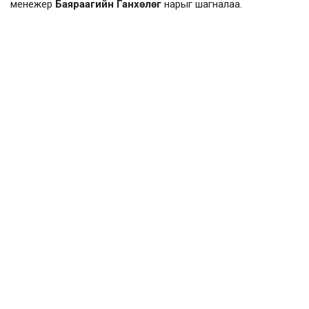
менежер
Баяраагийн Ганхөлөг
нарыг шагналаа.