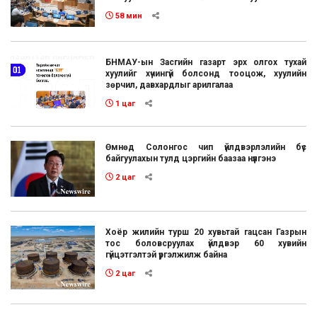
58 мин
БНМАУ-ын Засгийн газарт эрх олгох тухай
хуулийг хүчингүй болсонд тооцож, хуулийн
зөрчил, давхардлыг арилгалаа
1 цаг
Өмнөд Солонгос чип үйлдвэрлэлийн бүс
байгуулахын тулд цэргийн баазаа нүүлгэнэ
2 цаг
Хоёр жилийн турш 20 хувьтай гацсан Газрын
тос боловсруулах үйлдвэр 60 хувийн
гүйцэтгэлтэй үргэлжилж байна
2 цаг