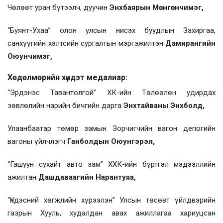
Чөлөөт уран бүтээлч, дуучин
Энхбаярын Мөнгөнчимэг,
“Буянт-Ухаа” олон улсын нисэх буудлын Захиргаа,
санхүүгийн хэлтсийн сургалтын мэргэжилтэн
Дамирангийн
Оюунчимэг,
Хөдөлмөрийн хүндэт медалиар:
“Эрдэнэс Тавантолгой” ХК-ийн Төлөөлөн удирдах
зөвлөлийн нарийн бичгийн дарга
Энхтайваны Энхболд,
Улаанбаатар төмөр замын Зорчигчийн вагон депогийн
вагоны үйлчлэгч
Ганболдын Оюунгэрэл,
“Гашуун сухайт авто зам” ХХК-ийн бүртгэл мэдээллийн
ажилтан
Дашдаваагийн Нарантуяа,
“Үндэсний хөгжлийн хүрээлэн” Улсын төсөвт үйлдвэрийн
газрын Хууль, худалдан авах ажиллагаа хариуцсан