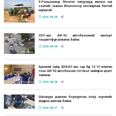
Э.Рэнцэнханд: Монгол залуучууд ажлын зах
зээлийг зөвхөн Монголоор хязгаарлаж битгий
хараасай
2026-08-08
ОХУ-аас АИ-92 автобензиний импорт
тасралтгүй үргэлжилж байна
2026-08-08
Ерөнхий сайд БНХАУ-аас сар бүр 12-15 мянган
тонн АИ-92 автобензин тогтмол нийлүүлэх хүсэлт
тавилаа
2026-08-08
Шатахуун дамлан борлуулсан хоёр зөрчлийг
илрүүлэн шалгаж байна
2026-08-07