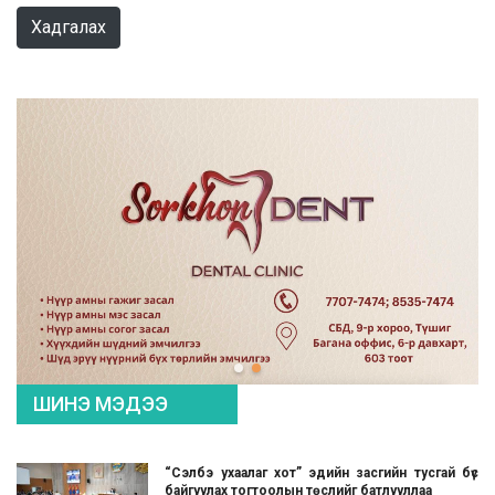
Хадгалах
ШИНЭ МЭДЭЭ
“Сэлбэ ухаалаг хот” эдийн засгийн тусгай бүс
байгуулах тогтоолын төслийг батлууллаа