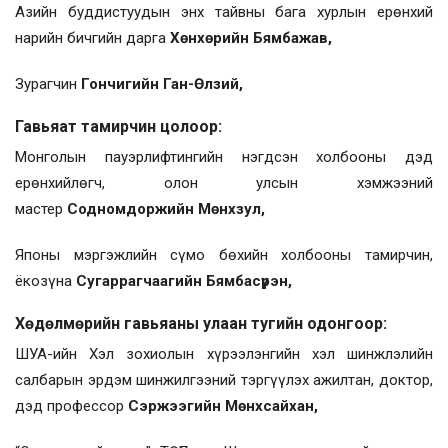
Азийн буддистуудын энх тайвны бага хурлын ерөнхий
нарийн бичгийн дарга
Хөнхөрийн Бямбажав,
Зурагчин
Гончигийн Ган-Өлзий,
Гавьяат тамирчин цолоор:
Монголын пауэрлифтингийн нэгдсэн холбооны дэд
ерөнхийлөгч, олон улсын хэмжээний
мастер
Содномдоржийн Мөнхзул,
Японы мэргэжлийн сүмо бөхийн холбооны тамирчин,
ёкозүна
Сугаррагчаагийн Бямбасүрэн,
Хөдөлмөрийн гавьяаны улаан тугийн одонгоор:
ШУА-ийн Хэл зохиолын хүрээлэнгийн хэл шинжлэлийн
салбарын эрдэм шинжилгээний тэргүүлэх ажилтан, доктор,
дэд профессор
Сэржээгийн Мөнхсайхан,