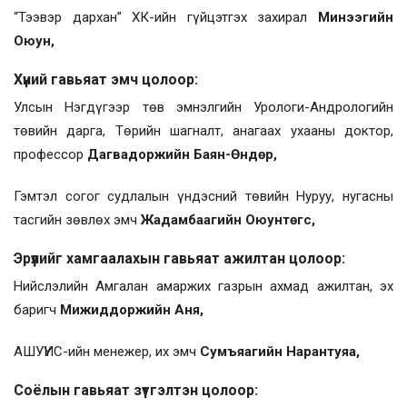
“Тээвэр дархан” ХК-ийн гүйцэтгэх захирал
Минээгийн
Оюун,
Хүний гавьяат эмч цолоор:
Улсын Нэгдүгээр төв эмнэлгийн Урологи-Андрологийн
төвийн дарга, Төрийн шагналт, анагаах ухааны доктор,
профессор
Дагвадоржийн Баян-Өндөр,
Гэмтэл согог судлалын үндэсний төвийн Нуруу, нугасны
тасгийн зөвлөх эмч
Жадамбаагийн Оюунтөгс,
Эрүүлийг хамгаалахын гавьяат ажилтан цолоор:
Нийслэлийн Амгалан амаржих газрын ахмад ажилтан, эх
баригч
Мижиддоржийн Аня,
АШУҮИС-ийн менежер, их эмч
Сумъяагийн Нарантуяа,
Соёлын гавьяат зүтгэлтэн цолоор: