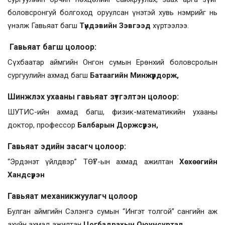
боловсронгуй болгоход оруулсан үнэтэй хувь нэмрийг нь
үнэлж Гавьяат багш
Түндэвийн Зэвгээд
хүртээлээ.
Гавьяат багш цолоор
:
Сүхбаатар аймгийн Онгон сумын Ерөнхий боловсролын
сургуулийн ахмад багш
Батаагийн Минжүүрдорж,
Шинжлэх ухааны гавьяат зүтгэлтэн цолоор:
ШУТИС-ийн ахмад багш, физик-математикийн ухааны
доктор, профессор
Балбарын Доржсүрэн,
Гавьяат эдийн засагч цолоор:
“Эрдэнэт үйлдвэр” ТӨҮГ-ын ахмад ажилтан
Хөхөөгийн
Хандсүрэн
Гавьяат механикжуулагч цолоор
Булган аймгийн Сэлэнгэ сумын “Ингэт толгой” сангийн аж
ахуйн ахмад ажилтан
Цогбадрахын Оюунсуртал,