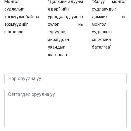
Монгол
“Дэлхийн адууны
"Залуу монгол
судлалыг
өдөр”-ийн
судлаачдыг
хөгжүүлж байгаа
уралдаанд уясан
дэмжих нь
эрхмүүдийг
хүлэг нь
монгол
шагналаа
түрүүлж,
судлалын
айрагдсан
хөгжлийн
уяачдыг
баталгаа"
шагналаа
0 / 1000