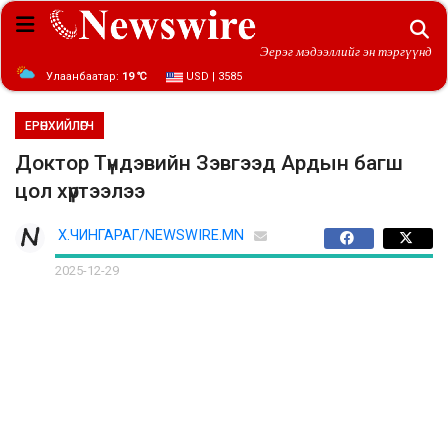
Эерэг мэдээллийг эн тэргүүнд
Улаанбаатар:
19 ℃
USD | 3585
ЕРӨНХИЙЛӨГЧ
Доктор Түндэвийн Зэвгээд Ардын багш
цол хүртээлээ
Х.ЧИНГАРАГ/NEWSWIRE.MN
2025-12-29