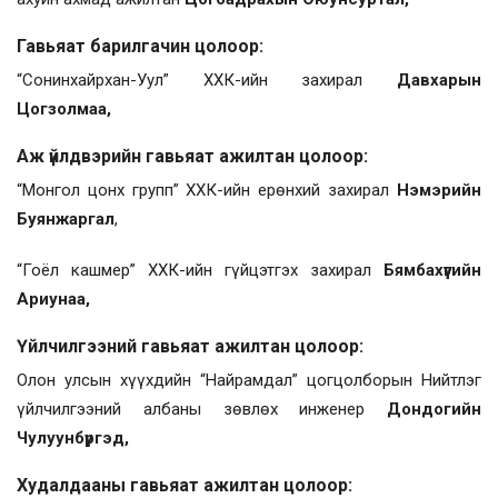
Гавьяат барилгачин цолоор:
“Сонинхайрхан-Уул” ХХК-ийн захирал
Давхарын
Цогзолмаа,
Аж үйлдвэрийн гавьяат ажилтан цолоор:
“Монгол цонх групп” ХХК-ийн ерөнхий захирал
Нэмэрийн
Буянжаргал
,
“Гоёл кашмер” ХХК-ийн гүйцэтгэх захирал
Бямбахүүгийн
Ариунаа,
Үйлчилгээний гавьяат ажилтан цолоор:
Олон улсын хүүхдийн “Найрамдал” цогцолборын Нийтлэг
үйлчилгээний албаны зөвлөх инженер
Дондогийн
Чулуунбүргэд,
Худалдааны гавьяат ажилтан цолоор: