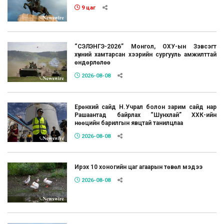
9 цаг
“СЭЛЭНГЭ-2026” Монгол, ОХУ-ын Зэвсэгт
хүчний хамтарсан хээрийн сургууль амжилттай
өндөрлөлөө
2026-08-08
Ерөнхий сайд Н.Учрал болон зарим сайд нар
Рашаантад байрлах “Шунхлай” ХХК-ийн
нөөцийн барилгын явцтай танилцлаа
2026-08-08
Ирэх 10 хоногийн цаг агаарын төвөл мэдээ
2026-08-08