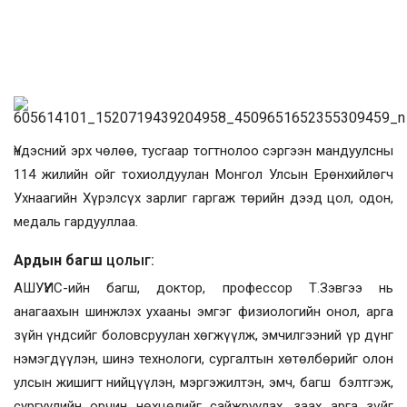
Үндэсний эрх чөлөө, тусгаар тогтнолоо сэргээн мандуулсны
114 жилийн ойг тохиолдуулан Монгол Улсын Ерөнхийлөгч
Ухнаагийн Хүрэлсүх зарлиг гаргаж төрийн дээд цол, одон,
медаль гардууллаа.
Ардын багш
цолыг:
АШУҮИС-ийн багш, доктор, профессор Т.Зэвгээ нь
анагаахын шинжлэх ухааны эмгэг физиологийн онол, арга
зүйн үндсийг боловсруулан хөгжүүлж, эмчилгээний үр дүнг
нэмэгдүүлэн, шинэ технологи, сургалтын хөтөлбөрийг олон
улсын жишигт нийцүүлэн, мэргэжилтэн, эмч, багш бэлтгэж,
сургуулийн орчин нөхцөлийг сайжруулах, заах арга зүйг