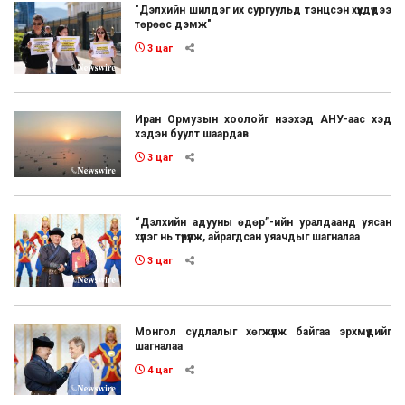
"Дэлхийн шилдэг их сургуульд тэнцсэн хүүхдүүдээ
төрөөс дэмж"
3 цаг
Иран Ормузын хоолойг нээхэд АНУ-аас хэд
хэдэн буулт шаардав
3 цаг
“Дэлхийн адууны өдөр”-ийн уралдаанд уясан
хүлэг нь түрүүлж, айрагдсан уяачдыг шагналаа
3 цаг
Монгол судлалыг хөгжүүлж байгаа эрхмүүдийг
шагналаа
4 цаг