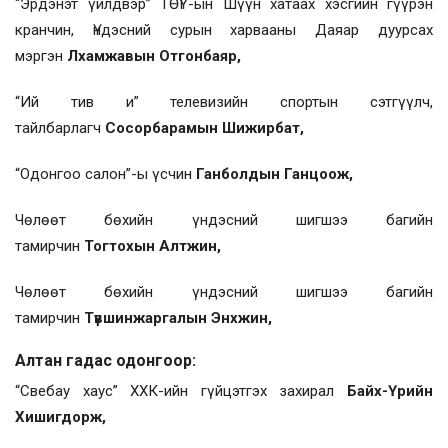
“Эрдэнэт үйлдвэр” ТӨҮГ-ын Шүүн хатаах хэсгийн гүүрэн
кранчин, Үндэсний сурын харвааны Даяар дуурсах
мэргэн
Лхамжавын Отгонбаяр,
“Ий тив и” телевизийн спортын сэтгүүлч,
тайлбарлагч
Сосорбарамын Шижирбат,
“Одонгоо салон”-ы үсчин
Ганболдын Ганцоож,
Чөлөөт бөхийн үндэсний шигшээ багийн
тамирчин
Тогтохын Алтжин,
Чөлөөт бөхийн үндэсний шигшээ багийн
тамирчин
Түвшинжаргалын Энхжин,
Алтан гадас одонгоор:
“Свебау хаус” ХХК-ийн гүйцэтгэх захирал
Байх-Үрийн
Хишигдорж,