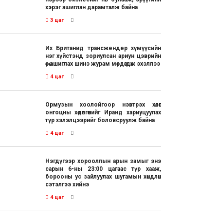
хэрэг ашиглан дарамталж байна
3 цаг
Их Британид трансжендер хүмүүсийн
нэг хүйстэнд зориулсан ариун цэврийн
өрөө ашиглах шинэ журам мөрдөгдөж эхэллээ
4 цаг
Ормузын хоолойгоор нэвтрэх хөлөг
онгоцны хөдөлгөөнийг Иранд хариуцуулах
түр хэлэлцээрийг боловсруулж байна
4 цаг
Нэгдүгээр хорооллын арын замыг энэ
сарын 6-ны 23:00 цагаас түр хааж,
борооны ус зайлуулах шугамын хөндлөн
сэтэлгээ хийнэ
4 цаг