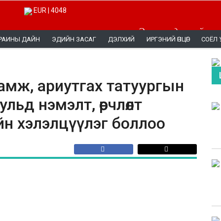
EUR | 4048
Эерэг мэдээллийг эн
РАИНЫ ДАЙН
ЭДИЙН ЗАСАГ
ДЭЛХИЙ
ИРГЭНИЙ ӨНЦӨГ
СОЁЛ 
гамж, ариутгах татуургын
льд нэмэлт, өөрчлөлт
ийн хэлэлцүүлэг боллоо