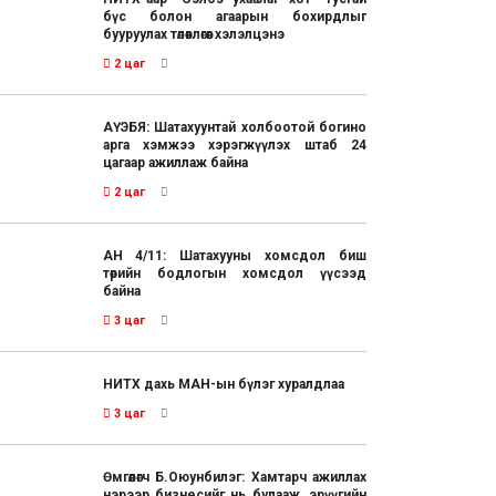
бүс болон агаарын бохирдлыг
бууруулах төлөвлөгөөг хэлэлцэнэ
2 цаг
АҮЭБЯ: Шатахуунтай холбоотой богино
арга хэмжээ хэрэгжүүлэх штаб 24
цагаар ажиллаж байна
2 цаг
АН 4/11: Шатахууны хомсдол биш
төрийн бодлогын хомсдол үүсээд
байна
3 цаг
НИТХ дахь МАН-ын бүлэг хуралдлаа
3 цаг
Өмгөөлөгч Б.Оюунбилэг: Хамтарч ажиллах
нэрээр бизнесийг нь булааж, эрүүгийн