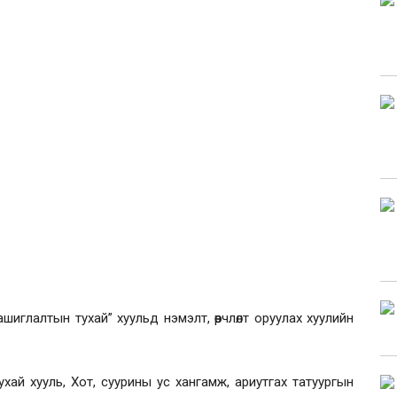
шиглалтын тухай” хуульд нэмэлт, өөрчлөлт оруулах хуулийн
ухай хууль, Хот, суурины ус хангамж, ариутгах татуургын