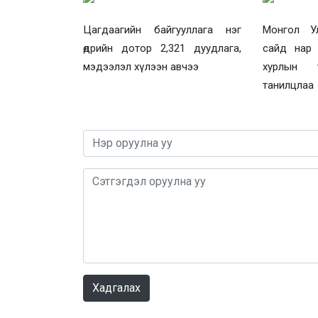
Цагдаагийн байгууллага нэг
Монгол У
өдрийн дотор 2,321 дуудлага,
сайд нар
мэдээлэл хүлээн авчээ
хурлын т
танилцлаа
Хадгалах