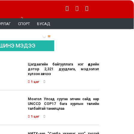
 тэргүүнд
УРЛАГ
СПОРТ
БУСАД
ШИНЭ МЭДЭЭ
Цагдаагийн байгууллага нэг өдрийн
дотор 2,321 дуудлага, мэдээлэл
хүлээн авчээ
1 цаг
Монгол Улсад суугаа элчин сайд нар
UNCCD COP17 бага хурлын төслийн
талбайтай танилцлаа
1 цаг
НИТХ-аар "Сэлбэ ухаалаг хот" тусгай