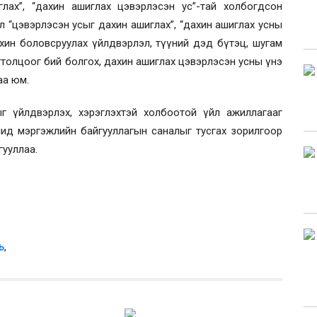
лах”, “дахин ашиглах цэвэрлэсэн ус”-тай холбогдсон
л “цэвэрлэсэн усыг дахин ашиглах”, “дахин ашиглах усны
ахин боловсруулах үйлдвэрлэл, түүний дэд бүтэц, шугам
гтолцоог бий болгох, дахин ашиглах цэвэрлэсэн усны үнэ
аа юм.
г үйлдвэрлэх, хэрэглэхтэй холбоотой үйл ажиллагааг
аашид мэргэжлийн байгууллагын саналыг тусгах зорилгоор
гууллаа.
,
Ь