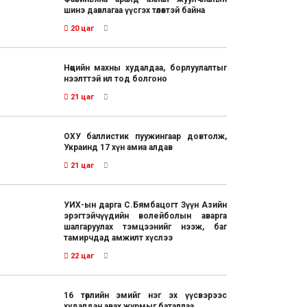
шинэ давлагаа үүсгэх төлөвтэй байна
20 цаг
Нөөцийн махны худалдаа, борлуулалтыг
нээлттэй ил тод болгоно
21 цаг
ОХУ баллистик пуужингаар довтолж,
Украинд 17 хүн амиа алдав
21 цаг
УИХ-ын дарга С.Бямбацогт Зүүн Азийн
эрэгтэйчүүдийн волейболын аварга
шалгаруулах тэмцээнийг нээж, баг
тамирчдад амжилт хүслээ
22 цаг
16 төрлийн эмийг нэг эх үүсвэрээс
худалдан авах журмыг баталлаа