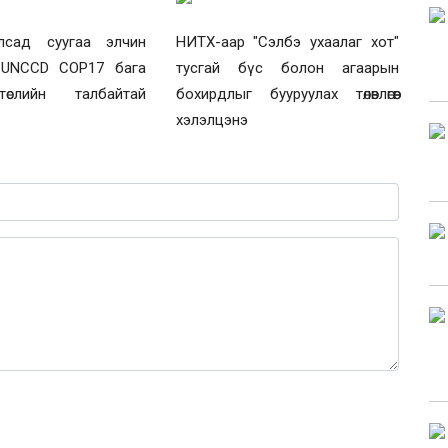
лсад суугаа элчин
НИТХ-аар "Сэлбэ ухаалаг хот"
 UNCCD COP17 бага
тусгай бүс болон агаарын
өслийн талбайтай
бохирдлыг бууруулах төлөвлөгөөг
хэлэлцэнэ
0 / 1000