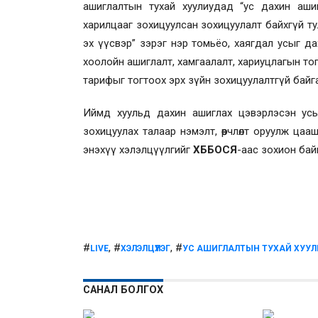
ашиглалтын тухай хуулиудад “ус дахин ашиг
харилцааг зохицуулсан зохицуулалт байхгүй ту
эх үүсвэр” зэрэг нэр томьёо, хаягдал усыг д
хоолойн ашиглалт, хамгаалалт, хариуцлагын то
тарифыг тогтоох эрх зүйн зохицуулалтгүй байг
Иймд хуульд дахин ашиглах цэвэрлэсэн усы
зохицуулах талаар нэмэлт, өөрчлөлт оруулж ц
энэхүү хэлэлцүүлгийг
ХББОСЯ
-аас зохион бай
#
, #
, #
LIVE
ХЭЛЭЛЦҮҮЛЭГ
УС АШИГЛАЛТЫН ТУХАЙ ХУУЛ
САНАЛ БОЛГОХ