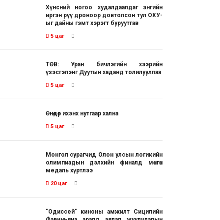
Хүнсний ногоо худалдаалдаг энгийн
иргэн рүү дроноор довтолсон тул ОХУ-
ыг дайны гэмт хэрэгт буруутгав
5 цаг
ТӨВ: Уран бичлэгийн хээрийн
үзэсгэлэнг Дуутын хаданд толилууллаа
5 цаг
Өнөөдөр ихэнх нутгаар хална
5 цаг
Монгол сурагчид Олон улсын логикийн
олимпиадын дэлхийн финалд мөнгөн
медаль хүртлээ
20 цаг
"Одиссей" киноны амжилт Сицилийн
Фавиньяна аралд аялал жуулчлалын