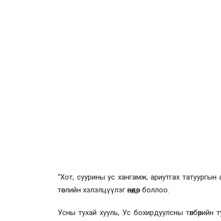
“Хот, суурины ус хангамж, ариутгах татуургын а
төслийн хэлэлцүүлэг өнөөдөр боллоо.
Усны тухай хууль, Ус бохирдуулсны төлбөрийн т