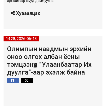
эрхтэйгээр шууд дамжуулна.
Хуваалцах
14:28, 2026-06-18
Олимпын наадмын эрхийн
оноо олгох албан ёсны
тэмцээнүүд “Улаанбаатар Их
дуулга”-аар эхэлж байна