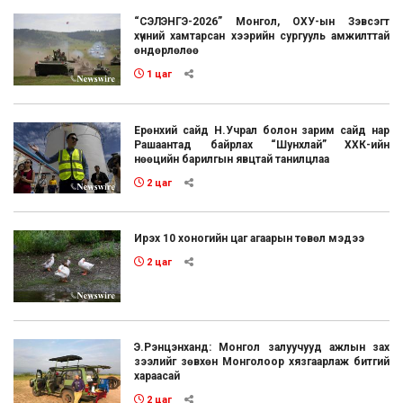
“СЭЛЭНГЭ-2026” Монгол, ОХУ-ын Зэвсэгт
хүчний хамтарсан хээрийн сургууль амжилттай
өндөрлөлөө
1 цаг
Ерөнхий сайд Н.Учрал болон зарим сайд нар
Рашаантад байрлах “Шунхлай” ХХК-ийн
нөөцийн барилгын явцтай танилцлаа
2 цаг
Ирэх 10 хоногийн цаг агаарын төвөл мэдээ
2 цаг
Э.Рэнцэнханд: Монгол залуучууд ажлын зах
зээлийг зөвхөн Монголоор хязгаарлаж битгий
хараасай
2 цаг