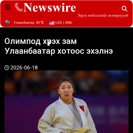
Эерэг мэдээллийг эн тэргүүнд
Улаанбаатар:
31 ℃
USD | 3585
Олимпод хүрэх зам
Улаанбаатар хотоос эхэлнэ
2026-06-18