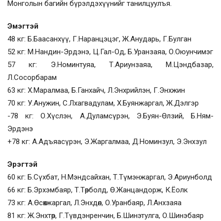
Монголын багийн бүрэлдэхүүнийг танилцуулъя.
Эмэгтэй
48 кг: Б.Баасанхүү, Г.Наранцэцэг, Ж.Анударь, Г.Булган
52 кг: М.Нандин-Эрдэнэ, Ц.Гал-Од, Б.Уранзаяа, О.Оюунчимэг
57 кг: Э.Номинтуяа, Т.Ариунзаяа, М.Цэндбазар,
Л.Сосорбарам
63 кг: Х.Маралмаа, Б.Ганхайч, Л.Энхрийлэн, Г.Энхжин
70 кг: У.Анужин, С.Лхагвадулам, Х.Буянжаргал, Ж.Дэлгэр
-78 кг: О.Хүслэн, А.Дуламсүрэн, Э.Буян-Өлзий, Б.Ням-
Эрдэнэ
+78 кг: А.Адъяасүрэн, Э.Жаргалмаа, Д.Номинзул, Э.Энхзул
Эрэгтэй
60 кг: Б.Сүхбат, Н.Мэндсайхан, Т.Түмэнжаргал, Э.Ариунболд
66 кг: Б.Эрхэмбаяр, Т.Төрболд, Ө.Жанцандорж, К.Ёолк
73 кг: А.Өсөхжаргал, Л.Энхдөл, О.Уранбаяр, Л.Анхзаяа
81 кг: Ж.Энхтөр, Г.Түвдэнренчин, Б.Шинэтулга, О.Шинэбаяр