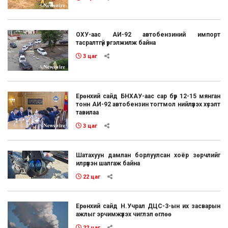
ОХУ-аас АИ-92 автобензиний импорт
тасралтгүй үргэлжилж байна
3 цаг
Ерөнхий сайд БНХАУ-аас сар бүр 12-15 мянган
тонн АИ-92 автобензин тогтмол нийлүүлэх хүсэлт
тавилаа
3 цаг
Шатахуун дамлан борлуулсан хоёр зөрчлийг
илрүүлэн шалгаж байна
22 цаг
Ерөнхий сайд Н.Учрал ДЦС-3-ын их засварын
ажлыг эрчимжүүлэх чиглэл өглөө
22 цаг