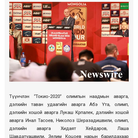
Түүнчлэн “Токио-2020” олимпын наадмын аварга,
дэлхийн таван удаагийн аварга Абэ Үта, олимп,
дэлхийн хошой аварга Лукаш Крпалек, дэлхийн хошой
аварга Инал Тасоев, Николоз Шеразадишвили, олимп,
дэлхийн аварга Хидаят Хейдаров, Лаша
Шавдатуашвили, Зелим Коцоев нарын барилдахаар