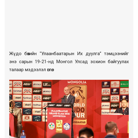
Жүдо бөхийн "Улаанбаатарын Их дуулга” тэмцээнийг
энэ сарын 19-21-нд Монгол Улсад зохион байгуулах
талаар мэдээлэл өглөө.