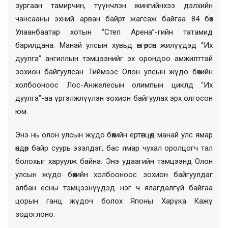
зургаан тамирчин, түүнчлэн жингийнхээ дэлхийн
чансааны эхний арван байрт жагсаж байгаа 84 бөх
Улаанбаатар хотын “Степ Арена”-гийн татамид
барилдана. Манай улсын хувьд өнгөрсөн жилүүдэд “Их
дуулга” ангиллын тэмцээнийг эх орондоо амжилттай
зохион байгуулсан. Тиймээс Олон улсын жүдо бөхийн
холбооноос Лос-Анжелесын олимпын циклд “Их
дуулга”-аа үргэлжлүүлэн зохион байгуулах эрх олгосон
юм.
Энэ нь олон улсын жүдо бөхийн ертөнцөд манай улс ямар
өндөр байр суурь эзэлдэг, бас ямар чухал оролцогч тал
болохыг харуулж байна. Энэ удаагийн тэмцээнд Олон
улсын жүдо бөхийн холбооноос зохион байгуулдаг
албан ёсны тэмцээнүүдэд нэг ч ялагдалгүй байгаа
цорын ганц жүдоч болох Японы Харүка Кажү
зодоглоно.