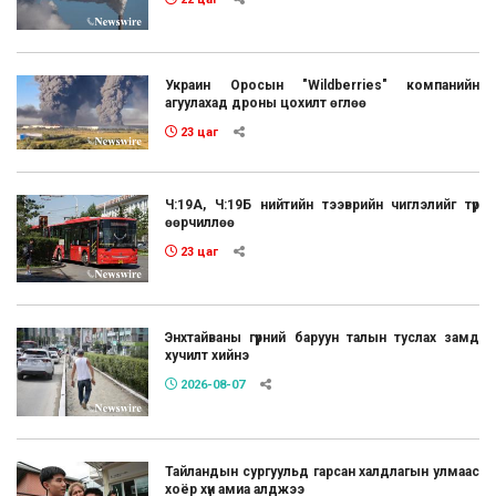
Украин Оросын "Wildberries" компанийн
агуулахад дроны цохилт өглөө
23 цаг
Ч:19А, Ч:19Б нийтийн тээврийн чиглэлийг түр
өөрчиллөө
23 цаг
Энхтайваны гүүрний баруун талын туслах замд
хучилт хийнэ
2026-08-07
Тайландын сургуульд гарсан халдлагын улмаас
хоёр хүн амиа алджээ