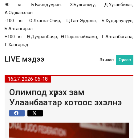
90 кг: Б.Баяндүүрэн, Х.Булганхүү, Д.Ууганбилэг,
А.Оджавхлан
-100 кг: О.Лхагва-Очир, Ц.Ган-Эрдэнэ, Б.Хүдэрчулуун,
Б.Алтангэрэл
+100 кг: Ө.Дүүрэнбаяр, Ө.Пэрэнлэйжамц, Г.Алтанбагана,
Г.Хангарьд
LIVE мэдээ
Эхнээс
Сүүлээс
16:27, 2026-06-18
Олимпод хүрэх зам
Улаанбаатар хотоос эхэлнэ