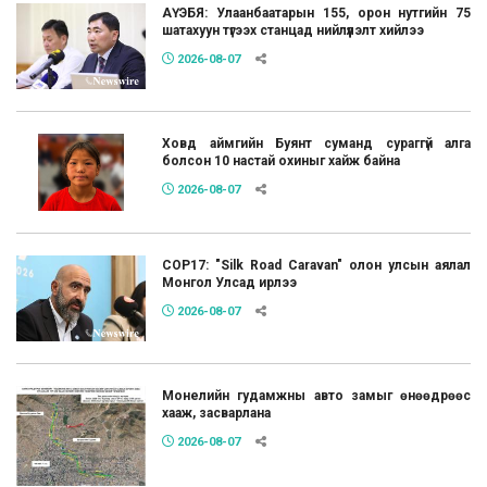
АҮЭБЯ: Улаанбаатарын 155, орон нутгийн 75
шатахуун түгээх станцад нийлүүлэлт хийлээ
2026-08-07
Ховд аймгийн Буянт суманд сураггүй алга
болсон 10 настай охиныг хайж байна
2026-08-07
COP17: "Silk Road Caravan" олон улсын аялал
Монгол Улсад ирлээ
2026-08-07
Монелийн гудамжны авто замыг өнөөдрөөс
хааж, засварлана
2026-08-07