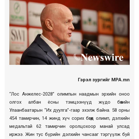
Гэрэл зургийг MPA.mn
“Лос Анжелес-2028” олимпын наадмын эрхийн оноо
олгох албан ёсны тэмцээнүүд жүдо бөхийн
Улаанбаатарын “Их дуулга”-гаар эхэлж байна. 58 орны
454 тамирчин, 14 жинд хүч сорих бөгөөд олимп, дэлхийн
медальтай 62 тамирчин оролцохоор манай улсад
иржээ. Жин тус бүрийн дэлхийн чансааг тэргүүлж буй