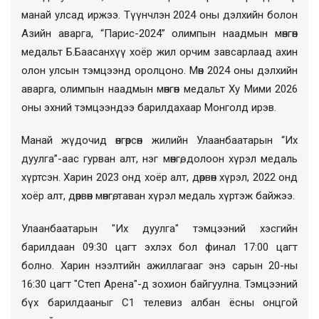
манай улсад иржээ. Түүнчлэн 2024 оны дэлхийн болон
Азийн аварга, “Парис-2024” олимпын наадмын мөнгөн
медальт Б.Баасанхүү хоёр жил орчим завсарлаад ахин
олон улсын тэмцээнд оролцоно. Мөн 2024 оны дэлхийн
аварга, олимпын наадмын мөнгөн медальт Ху Мими 2026
оны эхний тэмцээндээ барилдахаар Монголд ирэв.
Манай жүдочид өнгөрсөн жилийн Улаанбаатарын “Их
дуулга”-аас гурван алт, нэг мөнгө, долоон хүрэл медаль
хүртсэн. Харин 2023 онд хоёр алт, дөрвөн хүрэл, 2022 онд
хоёр алт, дөрвөн мөнгө, таван хүрэл медаль хүртэж байжээ.
Улаанбаатарын "Их дуулга" тэмцээний хэсгийн
барилдаан 09:30 цагт эхлэх бол финал 17:00 цагт
болно. Харин нээлтийн ажиллагааг энэ сарын 20-ны
16:30 цагт "Степ Арена"-д зохион байгуулна. Тэмцээний
бүх барилдааныг С1 телевиз албан ёсны онцгой