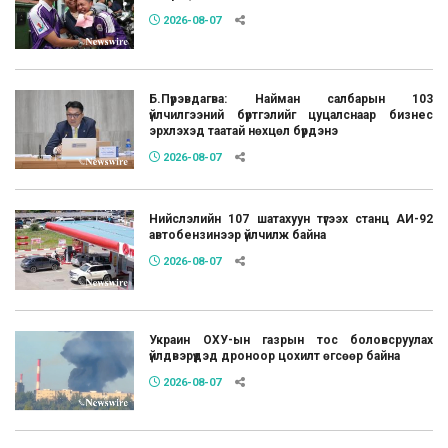
2026-08-07
Б.Пүрэвдагва: Найман салбарын 103
үйлчилгээний бүртгэлийг цуцалснаар бизнес
эрхлэхэд таатай нөхцөл бүрдэнэ
2026-08-07
Нийслэлийн 107 шатахуун түгээх станц АИ-92
автобензинээр үйлчилж байна
2026-08-07
Украин ОХУ-ын газрын тос боловсруулах
үйлдвэрүүдэд дроноор цохилт өгсөөр байна
2026-08-07