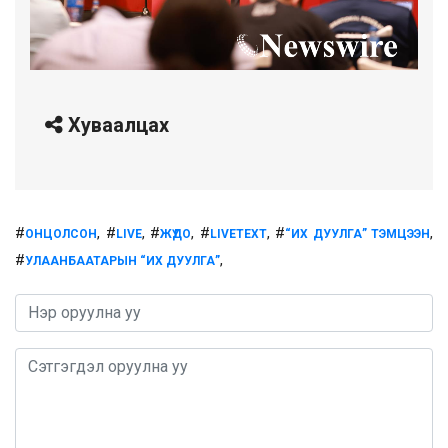
Хуваалцах
#
, #
, #
, #
, #
,
ОНЦОЛСОН
LIVE
ЖҮДО
LIVETEXT
“ИХ ДУУЛГА” ТЭМЦЭЭН
#
,
УЛААНБААТАРЫН “ИХ ДУУЛГА”