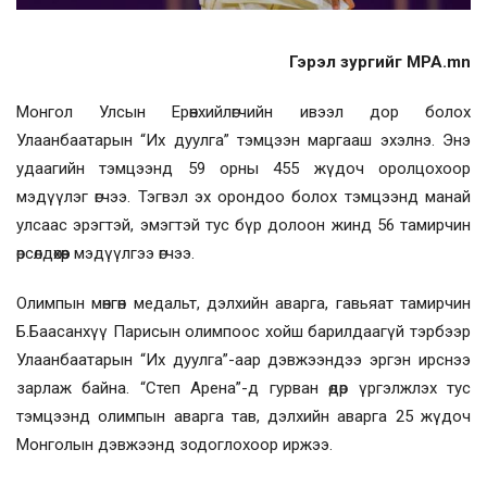
Гэрэл зургийг MPA.mn
Монгол Улсын Ерөнхийлөгчийн ивээл дор болох
Улаанбаатарын “Их дуулга” тэмцээн маргааш эхэлнэ. Энэ
удаагийн тэмцээнд 59 орны 455 жүдоч оролцохоор
мэдүүлэг өгчээ. Тэгвэл эх орондоо болох тэмцээнд манай
улсаас эрэгтэй, эмэгтэй тус бүр долоон жинд 56 тамирчин
өрсөлдөхөөр мэдүүлгээ өгчээ.
Олимпын мөнгөн медальт, дэлхийн аварга, гавьяат тамирчин
Б.Баасанхүү Парисын олимпоос хойш барилдаагүй тэрбээр
Улаанбаатарын “Их дуулга”-аар дэвжээндээ эргэн ирснээ
зарлаж байна. “Степ Арена”-д гурван өдөр үргэлжлэх тус
тэмцээнд олимпын аварга тав, дэлхийн аварга 25 жүдоч
Монголын дэвжээнд зодоглохоор иржээ.